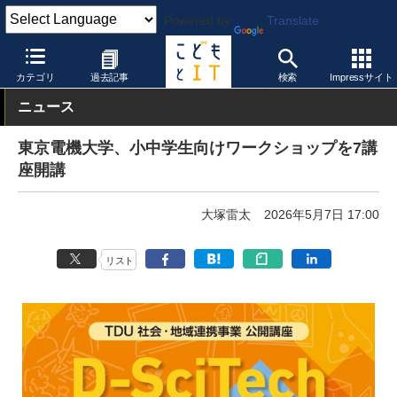
Powered by
Translate
こどもとIT
イベント・セミナー
その他
カテゴリ
過去記事
検索
Impressサイト
ニュース
東京電機大学、小中学生向けワークショップを7講
座開講
大塚雷太
2026年5月7日 17:00
リスト