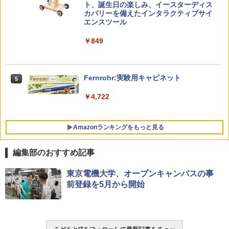
チ) ディズニー スティッチ エディション
ト、誕生日の楽しみ、イースターディス
対象年齢6歳から 数千点のキッズコンテ
カバリーを備えたインタラクティブサイ
ンツが1年間使い放題
エンスツール
みんな大好き！ ヤマザキパン シールBO
5
ゼロからわかる！ みるみる図形に強く
5
￥26,980
￥849
OK（重版：10月上旬発送） (TJMOOK)
なるマンガ
￥2,200
￥1,430
くもん出版(KUMON PUBLISHING) ロジ
Fernrohr:実験用キャビネット
5
5
カル国旗パズル 知育玩具 おもちゃ 4歳以
上 KUMON LK-10
￥4,722
￥2,127
Amazonランキングをもっと見る
編集部のおすすめ記事
東京電機大学、オープンキャンパスの事
前登録を5月から開始