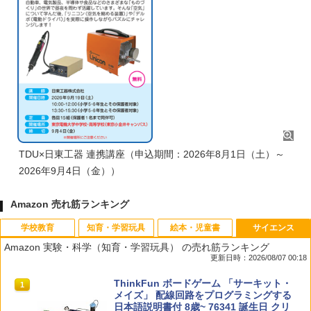
TDU×日東工器 連携講座（申込期間：2026年8月1日（土）～
2026年9月4日（金））
Amazon 売れ筋ランキング
学校教育
知育・学習玩具
絵本・児童書
サイエンス
Amazon 実験・科学（知育・学習玩具） の売れ筋ランキング
更新日時：2026/08/07 00:18
先生のためのGoogle AI完全攻略図鑑
Amazon Fire HD 10 キッズモデル (10イ
タッチペンで音が聞ける!はじめてずかん
ThinkFun ボードゲーム 「サーキット・
1
1
1
1
ンチ) ピンク 対象年齢3歳から 数千点の
1000 英語つき ([バラエティ])
メイズ」 配線回路をプログラミングする
キッズコンテンツが1年間使い放題
日本語説明書付 8歳~ 76341 誕生日 クリ
￥-