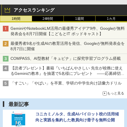
アクセスランキング
1時間
24時間
1週間
1カ月
GeminiやNotebookLM活用の最優秀アイデア9件、Googleが無料
発表会を8月7日開催【こどもとIT ポッドキャスト】
最優秀者9名が生成AIの教育活用を発信、Googleが無料発表会を
8月7日に開催
COMPASS、AI型教材「キュビナ」に探究学習プログラム搭載
【読者プレゼント】書籍『いちばんやさしい 先生が校務に使え
るGeminiの教本』を抽選で5名様にプレゼント ――応募締切は
2026年8月12日（水）まで
「すごい」「やばい」を卒業、学研の中学生向け語彙力ドリル
もっと見る
最新記事
コニカミノルタ、生成AIパイロット校の活用傾
向と実践を集約した教員向け冊子を無料公開