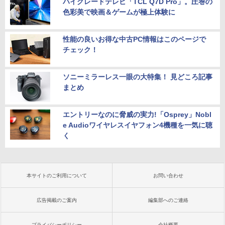
ハイグレードテレビ「TCL Q7D Pro」。圧巻の
色彩美で映画＆ゲームが極上体験に
性能の良いお得な中古PC情報はこのページで
チェック！
ソニーミラーレス一眼の大特集！ 見どころ記事
まとめ
エントリーなのに脅威の実力!「Osprey」Nobl
e Audioワイヤレスイヤフォン4機種を一気に聴
く
本サイトのご利用について
お問い合わせ
広告掲載のご案内
編集部へのご連絡
プライバシーポリシー
会社概要