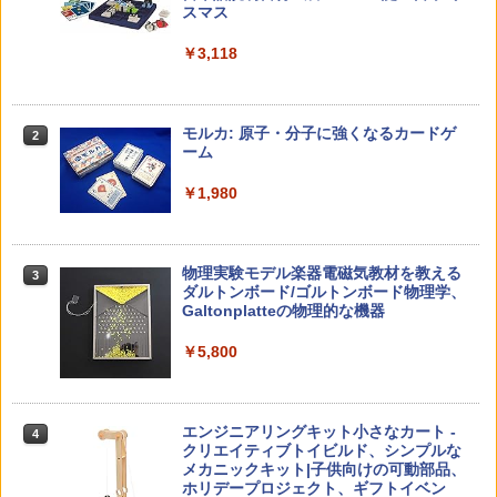
スマス
￥5,478
￥23,980
￥3,118
中学英語をもう一度ひとつひとつわかり
2
子どもが変わる魔法の言葉
パイロット スイスイおえかき for Study
2
2
やすく。改訂版
何回も書ける! れんしゅうボード ひらが
モルカ: 原子・分子に強くなるカードゲ
2
な・カタカナ・すうじ・ABC 3歳以上 知
ーム
￥2,200
￥2,750
育
￥1,980
￥2,073
仮面ライダー 改造人間 限定ケース版
3
カウンセリングとは何か 変化するという
3
物理実験モデル楽器電磁気教材を教える
3
こと (講談社現代新書 2787)
【くもん出版公式特別セット】くもん出
ダルトンボード/ゴルトンボード物理学、
3
￥4,290
版(KUMON PUBLISHING) くもんの日本
Galtonplatteの物理的な機器
￥1,540
地図パズル 日本の世界遺産すごろく付き
知育玩具 おもちゃ 5歳以上 KUMON PN-
￥5,800
33
￥4,046
つかめ！理科ダマン 12 最強ロボット決
4
「ことばで伝える」ができない子どもた
4
エンジニアリングキット小さなカート -
戦！編
4
ち 誰が〈ことばの力〉を育てるのか
クリエイティブトイビルド、シンプルな
メカニックキット|子供向けの可動部品、
￥1,320
￥1,870
Amazon Fire HD 10 キッズプロ (10イン
ホリデープロジェクト、ギフトイベン
4