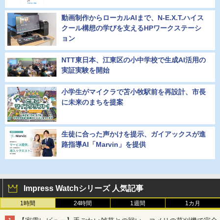
動画制作からローカルAIまで、N-E.X.T.ハイス
クール構想の学びを支えるHPワークステーシ
ョン
NTT東日本、江東区の小中学校で生成AI活用の
実証実験を開始
小学生がマイクラで苫小牧駅前を再設計、市長
に未来のまちを提案
生徒に合った声かけを提示、ガイアックスが進
路指導AI「Marvin」を提供
Impress Watchシリーズ 人気記事
1時間
24時間
1週間
1カ月