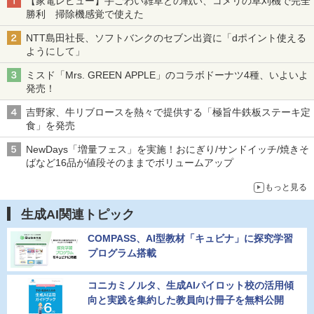
【家電レビュー】手ごわい雑草との戦い、コメリの草刈機で完全
勝利 掃除機感覚で使えた
NTT島田社長、ソフトバンクのセブン出資に「dポイント使える
ようにして」
ミスド「Mrs. GREEN APPLE」のコラボドーナツ4種、いよいよ
発売！
吉野家、牛リブロースを熱々で提供する「極旨牛鉄板ステーキ定
食」を発売
NewDays「増量フェス」を実施！おにぎり/サンドイッチ/焼きそ
ばなど16品が値段そのままでボリュームアップ
もっと見る
生成AI関連トピック
COMPASS、AI型教材「キュビナ」に探究学習
プログラム搭載
コニカミノルタ、生成AIパイロット校の活用傾
向と実践を集約した教員向け冊子を無料公開