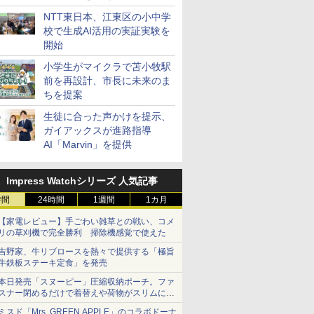
ステーション
NTT東日本、江東区の小中学
校で生成AI活用の実証実験を
開始
小学生がマイクラで苫小牧駅
前を再設計、市長に未来のま
ちを提案
生徒に合った声かけを提示、
ガイアックスが進路指導
AI「Marvin」を提供
Impress Watchシリーズ 人気記事
時間
24時間
1週間
1カ月
【家電レビュー】手ごわい雑草との戦い、コメ
リの草刈機で完全勝利 掃除機感覚で使えた
吉野家、牛リブロースを熱々で提供する「極旨
牛鉄板ステーキ定食」を発売
本日発売「スヌーピー」圧縮収納ポーチ。ファ
スナー閉めるだけで着替えや荷物がスリムにま
とまる
ミスド「Mrs. GREEN APPLE」のコラボドーナ