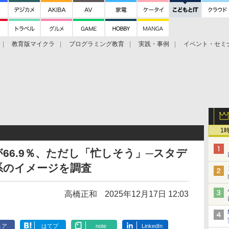
教育版マイクラ
プログラミング教育
実践・事例
イベント・セミ
1
66.9％、ただし「忙しそう」─スタデ
系のイメージを調査
高橋正和
2025年12月17日 12:03
ェア
はてブ
note
LinkedIn