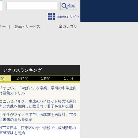
Impress サイト
全カテゴリ
ナー
製品・サービス
アクセスランキング
時間
24時間
1週間
1カ月
「すごい」「やばい」を卒業、学研の中学生向
け語彙力ドリル
コニカミノルタ、生成AIパイロット校の活用傾
向と実践を集約した教員向け冊子を無料公開
小学生がマイクラで苫小牧駅前を再設計、市長
に未来のまちを提案
NTT東日本、江東区の小中学校で生成AI活用の
実証実験を開始