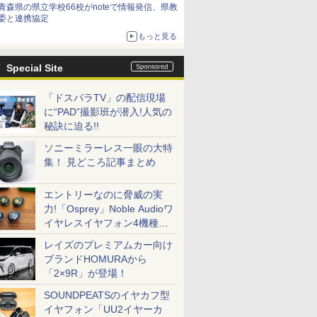
青森県の県立学校66校がnoteで情報発信、県教
委と連携協定
もっと見る
Special Site
「ドスパラTV」の配信現場
に“PAD”撮影班が潜入!人気の
秘訣に迫る!!
ソニーミラーレス一眼の大特
集！ 見どころ記事まとめ
エントリーなのに脅威の実
力!「Osprey」Noble Audioワ
イヤレスイヤフォン4機種を
一気に聴く
レイズのプレミアムカー向け
ブランドHOMURAから
「2×9R」が登場！
SOUNDPEATSのイヤカフ型
イヤフォン「UU2イヤーカ