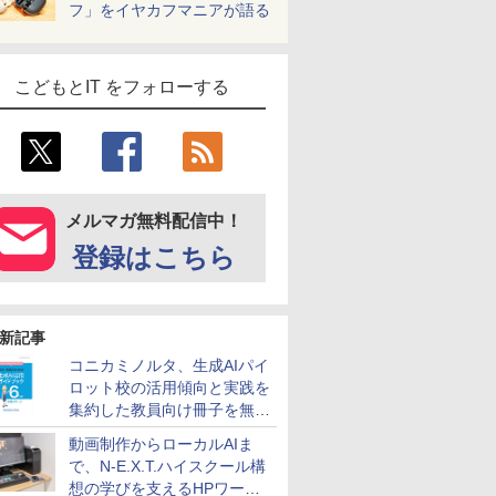
フ」をイヤカフマニアが語る
こどもとIT をフォローする
メルマガ無料配信中！
登録はこちら
新記事
コニカミノルタ、生成AIパイ
ロット校の活用傾向と実践を
集約した教員向け冊子を無料
公開
動画制作からローカルAIま
で、N-E.X.T.ハイスクール構
想の学びを支えるHPワーク