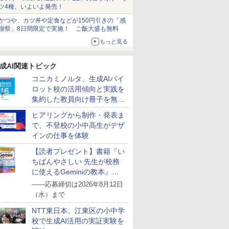
ツ4種、いよいよ発売！
かつや、カツ丼や定食などが150円引きの「感
謝祭」8日間限定で実施！ ご飯大盛も無料
もっと見る
成AI関連トピック
コニカミノルタ、生成AIパイ
ロット校の活用傾向と実践を
集約した教員向け冊子を無料
公開
ヒアリングから制作・発表ま
で、不登校の小中高生がデザ
インの仕事を体験
【読者プレゼント】書籍『い
ちばんやさしい 先生が校務
に使えるGeminiの教本』を
抽選で5名様にプレゼント
――応募締切は2026年8月12日
（水）まで
NTT東日本、江東区の小中学
校で生成AI活用の実証実験を