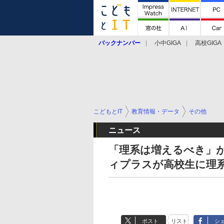
バックナンバー
小中GIGA
高校GIGA
こどもとIT
教育情報・データ
その他
ニュース
「理系は増えるべき」が
ィプラスが高校生に理
ポスト
リスト
シ