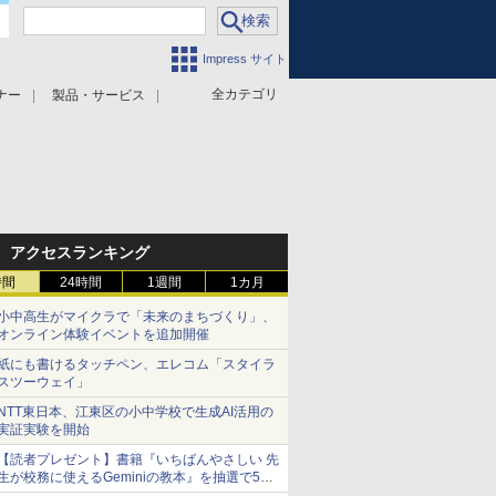
Impress サイト
全カテゴリ
ナー
製品・サービス
アクセスランキング
時間
24時間
1週間
1カ月
小中高生がマイクラで「未来のまちづくり」、
オンライン体験イベントを追加開催
紙にも書けるタッチペン、エレコム「スタイラ
スツーウェイ」
NTT東日本、江東区の小中学校で生成AI活用の
実証実験を開始
【読者プレゼント】書籍『いちばんやさしい 先
生が校務に使えるGeminiの教本』を抽選で5名
様にプレゼント ――応募締切は2026年8月12