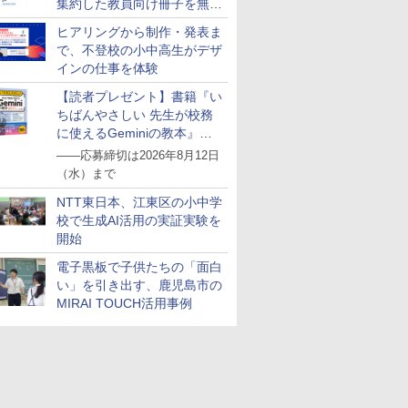
集約した教員向け冊子を無料
公開
ヒアリングから制作・発表ま
で、不登校の小中高生がデザ
インの仕事を体験
【読者プレゼント】書籍『い
ちばんやさしい 先生が校務
に使えるGeminiの教本』を
抽選で5名様にプレゼント
――応募締切は2026年8月12日
（水）まで
NTT東日本、江東区の小中学
校で生成AI活用の実証実験を
開始
電子黒板で子供たちの「面白
い」を引き出す、鹿児島市の
MIRAI TOUCH活用事例