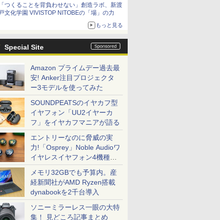
「つくることを背負わせない」創造ラボ、新渡
日（水）まで
戸文化学園 VIVISTOP NITOBEの「場」の力
もっと見る
Special Site
Amazon プライムデー過去最
安! Anker注目プロジェクタ
ー3モデルを使ってみた
SOUNDPEATSのイヤカフ型
イヤフォン「UU2イヤーカ
フ」をイヤカフマニアが語る
エントリーなのに脅威の実
力!「Osprey」Noble Audioワ
イヤレスイヤフォン4機種を
一気に聴く
メモリ32GBでも予算内。産
経新聞社がAMD Ryzen搭載
dynabookを2千台導入
ソニーミラーレス一眼の大特
集！ 見どころ記事まとめ