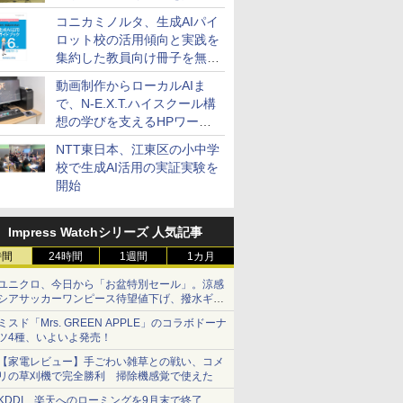
コニカミノルタ、生成AIパイ
ロット校の活用傾向と実践を
集約した教員向け冊子を無料
公開
動画制作からローカルAIま
で、N-E.X.T.ハイスクール構
想の学びを支えるHPワーク
ステーション
NTT東日本、江東区の小中学
校で生成AI活用の実証実験を
開始
Impress Watchシリーズ 人気記事
時間
24時間
1週間
1カ月
ユニクロ、今日から「お盆特別セール」。涼感
シアサッカーワンピース待望値下げ、撥水ギア
ショーツは1990円に
ミスド「Mrs. GREEN APPLE」のコラボドーナ
ツ4種、いよいよ発売！
【家電レビュー】手ごわい雑草との戦い、コメ
リの草刈機で完全勝利 掃除機感覚で使えた
KDDI、楽天へのローミングを9月末で終了