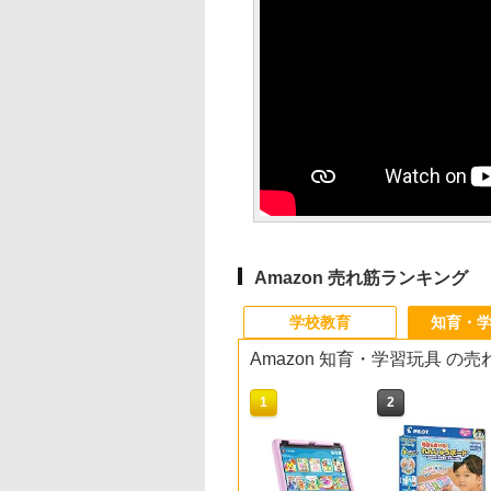
Amazon 売れ筋ランキング
学校教育
知育・
Amazon 知育・学習玩具 の
10
10
1
1
2
2