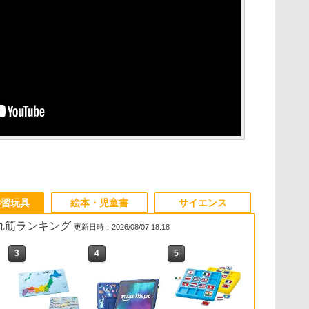
学習玩具
絵本・児童書
サイエンス
売れ筋ランキング
更新日時：2026/08/07 18:18
3
3
4
4
5
5
6
6