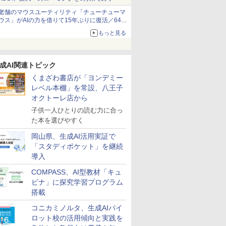
老舗のマウスユーティリティ「チューチューマ
ウス」がAIの力を借りて15年ぶりに復活／64bit
化、Windows 10/11、「Chrome」も走り回
もっと見る
る。復活記念で2026年末まで500円
成AI関連トピック
くまざわ書店が「ヨンデミー
レベル本棚」を常設、八王子
オクトーレ店から
子供一人ひとりの読む力に合っ
た本を選びやすく
岡山県、生成AI活用実証で
「スタディポケット」を継続
導入
COMPASS、AI型教材「キュ
ビナ」に探究学習プログラム
搭載
コニカミノルタ、生成AIパイ
ロット校の活用傾向と実践を