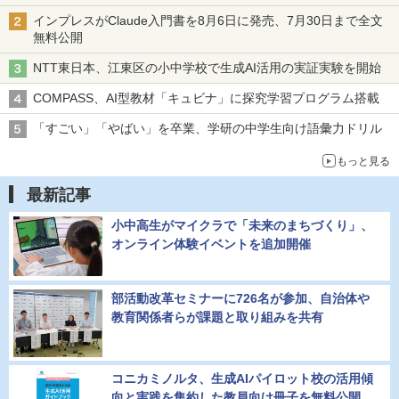
2026年8月12日（水）まで
インプレスがClaude入門書を8月6日に発売、7月30日まで全文
無料公開
NTT東日本、江東区の小中学校で生成AI活用の実証実験を開始
COMPASS、AI型教材「キュビナ」に探究学習プログラム搭載
「すごい」「やばい」を卒業、学研の中学生向け語彙力ドリル
もっと見る
最新記事
小中高生がマイクラで「未来のまちづくり」、
オンライン体験イベントを追加開催
部活動改革セミナーに726名が参加、自治体や
教育関係者らが課題と取り組みを共有
コニカミノルタ、生成AIパイロット校の活用傾
向と実践を集約した教員向け冊子を無料公開