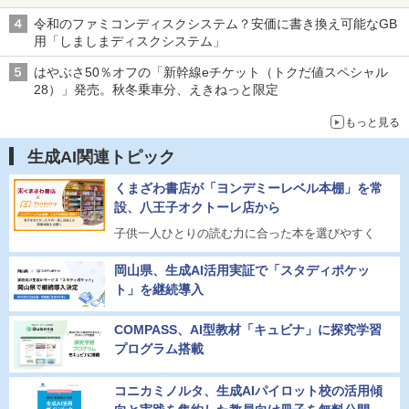
令和のファミコンディスクシステム？安価に書き換え可能なGB
用「しましまディスクシステム」
はやぶさ50％オフの「新幹線eチケット（トクだ値スペシャル
28）」発売。秋冬乗車分、えきねっと限定
もっと見る
生成AI関連トピック
くまざわ書店が「ヨンデミーレベル本棚」を常
設、八王子オクトーレ店から
子供一人ひとりの読む力に合った本を選びやすく
岡山県、生成AI活用実証で「スタディポケッ
ト」を継続導入
COMPASS、AI型教材「キュビナ」に探究学習
プログラム搭載
コニカミノルタ、生成AIパイロット校の活用傾