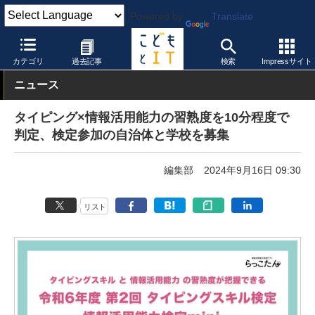
Powered by
Translate
こどもとIT
製品・サービス
教育コンテンツ
カテゴリ
過去記事
検索
Impressサイト
ニュース
タイピング×情報活用能力の習熟度を10分程度で
判定、検定参加の自治体と学校を募集
編集部
2024年9月16日 09:30
リスト