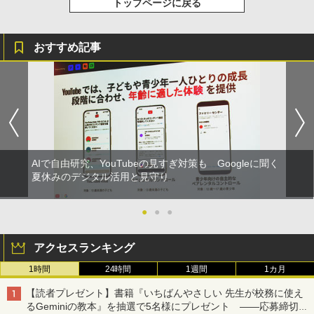
トップページに戻る
おすすめ記事
AIで自由研究、YouTubeの見すぎ対策も Googleに聞く
夏休みのデジタル活用と見守り
●
●
●
アクセスランキング
1時間
24時間
1週間
1カ月
【読者プレゼント】書籍『いちばんやさしい 先生が校務に使え
るGeminiの教本』を抽選で5名様にプレゼント ――応募締切は