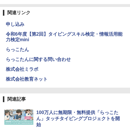
地図パズル 日本の世界遺産すごろく付き
知育玩具 おもちゃ 5歳以上 KUMON PN-
￥5,800
33
関連リンク
￥4,046
申し込み
つかめ！理科ダマン 12 最強ロボット決
4
エンジニアリングキット小さなカート -
戦！編
4
クリエイティブトイビルド、シンプルな
令和6年度【第2回】タイピングスキル検定・情報活用能
メカニックキット|子供向けの可動部品、
力検定mini
￥1,320
くもん出版(KUMON PUBLISHING) ロジ
ホリデープロジェクト、ギフトイベン
4
カル国旗パズル 知育玩具 おもちゃ 4歳以
ト、誕生日の楽しみ、イースターディス
らっこたん
上 KUMON LK-10
カバリーを備えたインタラクティブサイ
エンスツール
らっこたんに関する問い合わせ
￥2,127
自分の思いを言葉にする こどもアウトプ
5
￥849
株式会社ミラボ
ット図鑑 (サンクチュアリ出版)
株式会社教育ネット
￥1,650
Amazon Fire HD 10 キッズプロ (10イン
5
チ) ディズニー スティッチ エディション
Fernrohr:実験用キャビネット
5
対象年齢6歳から 数千点のキッズコンテ
関連記事
ンツが1年間使い放題
￥4,758
￥26,980
100万人に無期限・無料提供「らっこた
ん」タッチタイピングプロジェクトを開
始