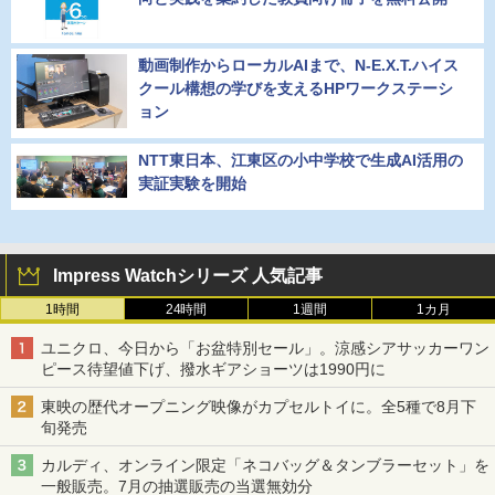
動画制作からローカルAIまで、N-E.X.T.ハイス
クール構想の学びを支えるHPワークステーシ
ョン
NTT東日本、江東区の小中学校で生成AI活用の
実証実験を開始
Impress Watchシリーズ 人気記事
1時間
24時間
1週間
1カ月
ユニクロ、今日から「お盆特別セール」。涼感シアサッカーワン
ピース待望値下げ、撥水ギアショーツは1990円に
東映の歴代オープニング映像がカプセルトイに。全5種で8月下
旬発売
カルディ、オンライン限定「ネコバッグ＆タンブラーセット」を
一般販売。7月の抽選販売の当選無効分