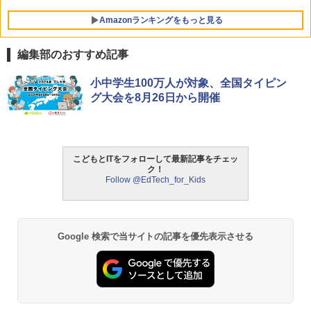
Amazonランキングをもっと見る
編集部のおすすめ記事
Amazon Fire HD 10 キッズモデル (10イ
タッチペンで音が聞ける!はじめてずかん
ThinkFun ボードゲーム 「サーキット・
小中学生100万人が対象、全国タイピン
1
1
1
ンチ) ピンク 対象年齢3歳から 数千点の
1000 英語つき ([バラエティ])
メイズ」 配線回路をプログラミングする
グ大会を8月26日から開催
キッズコンテンツが1年間使い放題
日本語説明書付 8歳~ 76341 誕生日 クリ
スマス
￥5,478
￥23,980
￥3,118
こどもとITをフォローして最新記事をチェッ
ク！
中学英語をもう一度ひとつひとつわかり
2
Follow @EdTech_for_Kids
パイロット スイスイおえかき for Study
2
やすく。改訂版
何回も書ける! れんしゅうボード ひらが
モルカ: 原子・分子に強くなるカードゲ
2
な・カタカナ・すうじ・ABC 3歳以上 知
ーム
￥2,750
育
￥1,980
Google 検索で当サイトの記事を優先表示させる
￥2,073
仮面ライダー 改造人間 限定ケース版
3
物理実験モデル楽器電磁気教材を教える
3
【くもん出版公式特別セット】くもん出
ダルトンボード/ゴルトンボード物理学、
3
￥4,290
版(KUMON PUBLISHING) くもんの日本
Galtonplatteの物理的な機器