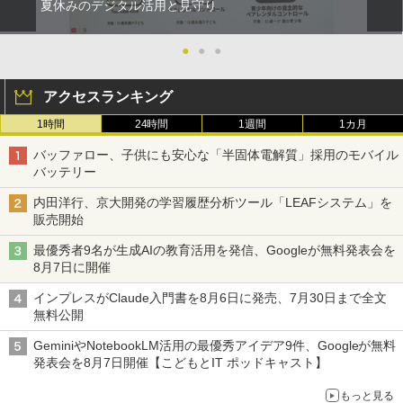
夏休みのデジタル活用と見守り
●
●
●
アクセスランキング
1時間
24時間
1週間
1カ月
バッファロー、子供にも安心な「半固体電解質」採用のモバイル
バッテリー
内田洋行、京大開発の学習履歴分析ツール「LEAFシステム」を
販売開始
最優秀者9名が生成AIの教育活用を発信、Googleが無料発表会を
8月7日に開催
インプレスがClaude入門書を8月6日に発売、7月30日まで全文
無料公開
GeminiやNotebookLM活用の最優秀アイデア9件、Googleが無料
発表会を8月7日開催【こどもとIT ポッドキャスト】
もっと見る