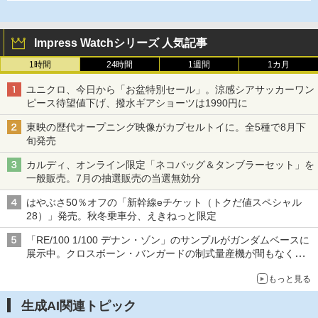
Impress Watchシリーズ 人気記事
1時間
24時間
1週間
1カ月
ユニクロ、今日から「お盆特別セール」。涼感シアサッカーワン
ピース待望値下げ、撥水ギアショーツは1990円に
東映の歴代オープニング映像がカプセルトイに。全5種で8月下
旬発売
カルディ、オンライン限定「ネコバッグ＆タンブラーセット」を
一般販売。7月の抽選販売の当選無効分
はやぶさ50％オフの「新幹線eチケット（トクだ値スペシャル
28）」発売。秋冬乗車分、えきねっと限定
「RE/100 1/100 デナン・ゾン」のサンプルがガンダムベースに
展示中。クロスボーン・バンガードの制式量産機が間もなく発送
【ガンダムベース撮り下ろし】
もっと見る
生成AI関連トピック