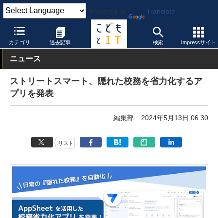
Powered by
Translate
こどもとIT
製品・サービス
校務支援システム
カテゴリ
過去記事
検索
Impressサイト
ニュース
ストリートスマート、隠れた校務を省力化するア
プリを発表
編集部
2024年5月13日 06:30
リスト