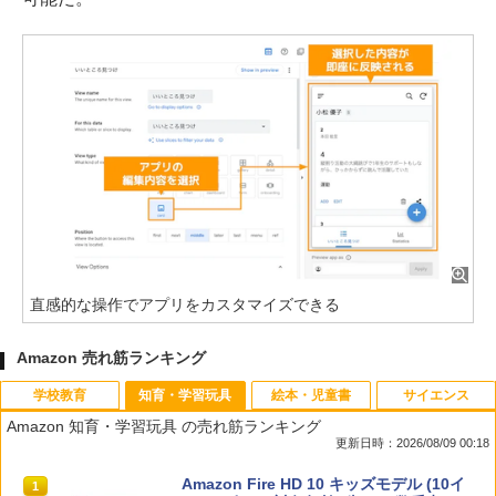
直感的な操作でアプリをカスタマイズできる
Amazon 売れ筋ランキング
学校教育
知育・学習玩具
絵本・児童書
サイエンス
Amazon 知育・学習玩具 の売れ筋ランキング
更新日時：2026/08/09 00:18
教育者のためのコーチング入門
Amazon Fire HD 10 キッズモデル (10イ
1
1