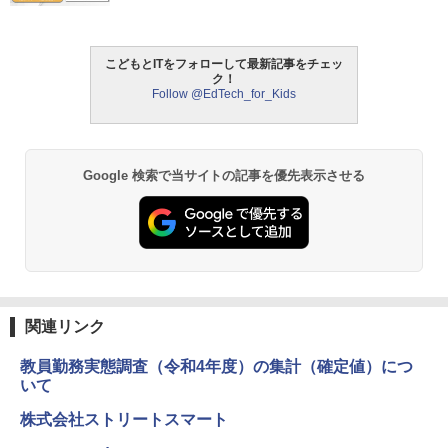
スマス
￥5,478
￥3,118
こどもとITをフォローして最新記事をチェッ
ク！
中学英語をもう一度ひとつひとつわかり
2
Follow @EdTech_for_Kids
やすく。改訂版
モルカ: 原子・分子に強くなるカードゲ
2
ーム
￥2,750
￥1,980
Google 検索で当サイトの記事を優先表示させる
仮面ライダー 改造人間 限定ケース版
3
物理実験モデル楽器電磁気教材を教える
3
ダルトンボード/ゴルトンボード物理学、
￥4,290
Galtonplatteの物理的な機器
￥5,800
関連リンク
教員勤務実態調査（令和4年度）の集計（確定値）につ
つかめ！理科ダマン 12 最強ロボット決
4
エンジニアリングキット小さなカート -
戦！編
いて
4
クリエイティブトイビルド、シンプルな
メカニックキット|子供向けの可動部品、
株式会社ストリートスマート
￥1,320
ホリデープロジェクト、ギフトイベン