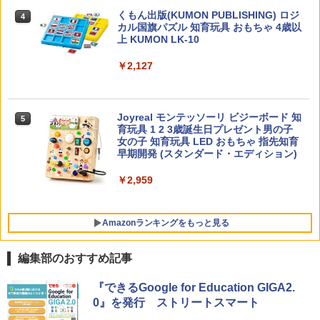
￥2,200
くもん出版(KUMON PUBLISHING) ロジ
4
カル国旗パズル 知育玩具 おもちゃ 4歳以
上 KUMON LK-10
￥2,127
向山洋一の系譜、その先へ 授業の腕を磨
5
く法則: 教育技術が子供の可能性を伸ば
す
Joyreal モンテッソーリ ビジーボード 知
5
￥2,750
育玩具 1 2 3歳誕生日プレゼント男の子
女の子 知育玩具 LED おもちゃ 指先知育
早期開発 (スタンダード・エディション)
￥2,959
Amazonランキングをもっと見る
編集部のおすすめ記事
タッチペンで音が聞ける!はじめてずかん
ThinkFun ボードゲーム 「サーキット・
『できるGoogle for Education GIGA2.
1
1
1000 英語つき ([バラエティ])
メイズ」 配線回路をプログラミングする
0』を発行 ストリートスマート
日本語説明書付 8歳~ 76341 誕生日 クリ