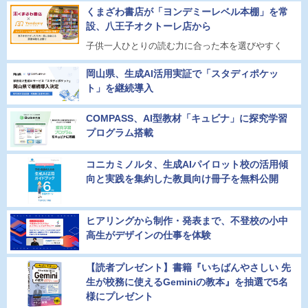
くまざわ書店が「ヨンデミーレベル本棚」を常
設、八王子オクトーレ店から
子供一人ひとりの読む力に合った本を選びやすく
岡山県、生成AI活用実証で「スタディポケッ
ト」を継続導入
COMPASS、AI型教材「キュビナ」に探究学習
プログラム搭載
コニカミノルタ、生成AIパイロット校の活用傾
向と実践を集約した教員向け冊子を無料公開
ヒアリングから制作・発表まで、不登校の小中
高生がデザインの仕事を体験
【読者プレゼント】書籍『いちばんやさしい 先
生が校務に使えるGeminiの教本』を抽選で5名
様にプレゼント