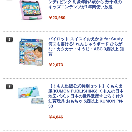
ンチ) ピンク 対象年齢3歳から 数千点の
キッズコンテンツが1年間使い放題
￥2,530
￥23,980
カウンセリングとは何か 変化するという
パイロット スイスイおえかき for Study
2
2
こと (講談社現代新書 2787)
何回も書ける! れんしゅうボード ひらが
な・カタカナ・すうじ・ABC 3歳以上 知
育
￥1,540
￥2,073
先生のためのGoogle AI完全攻略図鑑
3
【くもん出版公式特別セット】くもん出
3
￥-
版(KUMON PUBLISHING) くもんの日本
地図パズル 日本の世界遺産すごろく付き
知育玩具 おもちゃ 5歳以上 KUMON PN-
33
￥4,046
子どもが変わる魔法の言葉
4