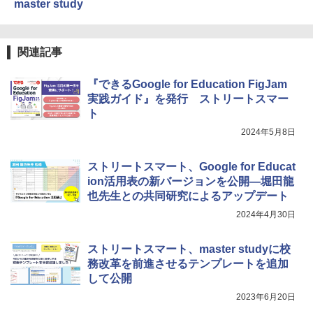
ト、誕生日の楽しみ、イースターディス
master study
カバリーを備えたインタラクティブサイ
エンスツール
自分の思いを言葉にする こどもアウトプ
5
￥849
関連記事
ット図鑑 (サンクチュアリ出版)
￥1,650
『できるGoogle for Education FigJam
実践ガイド』を発行 ストリートスマー
Fernrohr:実験用キャビネット
5
ト
￥4,758
2024年5月8日
ストリートスマート、Google for Educat
ion活用表の新バージョンを公開―堀田龍
也先生との共同研究によるアップデート
2024年4月30日
ストリートスマート、master studyに校
務改革を前進させるテンプレートを追加
して公開
2023年6月20日