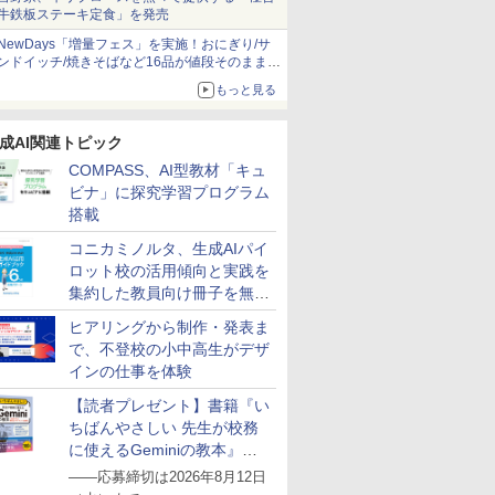
牛鉄板ステーキ定食」を発売
NewDays「増量フェス」を実施！おにぎり/サ
ンドイッチ/焼きそばなど16品が値段そのままで
ボリュームアップ
もっと見る
成AI関連トピック
COMPASS、AI型教材「キュ
ビナ」に探究学習プログラム
搭載
コニカミノルタ、生成AIパイ
ロット校の活用傾向と実践を
集約した教員向け冊子を無料
公開
ヒアリングから制作・発表ま
で、不登校の小中高生がデザ
インの仕事を体験
【読者プレゼント】書籍『い
ちばんやさしい 先生が校務
に使えるGeminiの教本』を
抽選で5名様にプレゼント
――応募締切は2026年8月12日