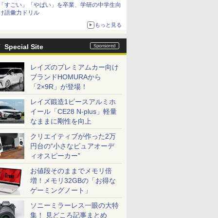
「すごい」「やばい」を卒業、学研の中学生向
日（水）まで
け語彙力ドリル
もっと見る
Special Site
レイズのプレミアムカー向け
ブランドHOMURAから
「2×9R」が登場！
レイズ鍛造1ピースアルミホ
イール「CE28 N-plus」軽量
なままに剛性を向上
クリエイティブが作った2万
円台の“小さなピュアオーデ
ィオスピーカー”
お値段そのままでメモリ倍
増！メモリ32GBの「お得な
ゲーミングノート」
ソニーミラーレス一眼の大特
集！ 見どころ記事まとめ