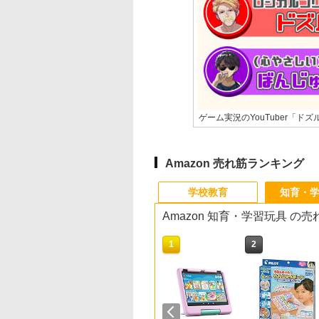
ゲーム実況のYouTuber「ド
Amazon 売れ筋ランキング
学校教育
知育・
Amazon 知育・学習玩具 の
10
10
1
1
2
2