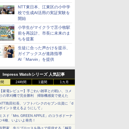
ステーション
NTT東日本、江東区の小中学
校で生成AI活用の実証実験を
開始
小学生がマイクラで苫小牧駅
前を再設計、市長に未来のま
ちを提案
生徒に合った声かけを提示、
ガイアックスが進路指導
AI「Marvin」を提供
Impress Watchシリーズ 人気記事
時間
24時間
1週間
1カ月
【家電レビュー】手ごわい雑草との戦い、コメ
リの草刈機で完全勝利 掃除機感覚で使えた
NTT島田社長、ソフトバンクのセブン出資に「d
ポイント使えるようにして」
ミスド「Mrs. GREEN APPLE」のコラボドーナ
ツ4種、いよいよ発売！
吉野家、牛リブロースを熱々で提供する「極旨