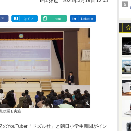
正田拓也
2024年3月19日 12:03
ェア
はてブ
note
LinkedIn
別授業も実施
YouTuber「ドズル社」と朝日小学生新聞がイン