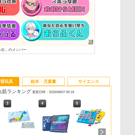
ズル社」のメンバー
学習玩具
絵本・児童書
サイエンス
売れ筋ランキング
更新日時：2026/08/07 00:18
3
3
4
4
5
5
6
6