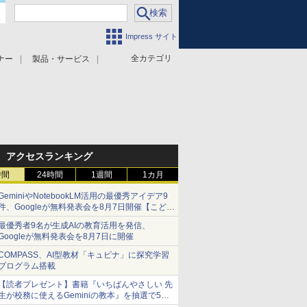
Impress サイト
全カテゴリ
ナー
製品・サービス
アクセスランキング
時間
24時間
1週間
1カ月
GeminiやNotebookLM活用の最優秀アイデア9
件、Googleが無料発表会を8月7日開催【こども
とIT ポッドキャスト】
最優秀者9名が生成AIの教育活用を発信、
Googleが無料発表会を8月7日に開催
COMPASS、AI型教材「キュビナ」に探究学習
プログラム搭載
【読者プレゼント】書籍『いちばんやさしい 先
生が校務に使えるGeminiの教本』を抽選で5名
様にプレゼント ――応募締切は2026年8月12