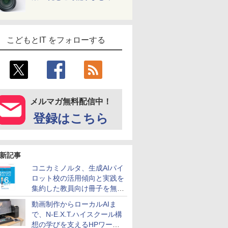
こどもとIT をフォローする
メルマガ無料配信中！
登録はこちら
新記事
コニカミノルタ、生成AIパイ
ロット校の活用傾向と実践を
集約した教員向け冊子を無料
公開
動画制作からローカルAIま
で、N-E.X.T.ハイスクール構
想の学びを支えるHPワーク