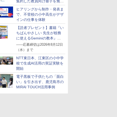
集約した教員向け冊子を無料
公開
ヒアリングから制作・発表ま
7
7
7
8
8
8
9
9
9
10
10
10
で、不登校の小中高生がデザ
インの仕事を体験
【読者プレゼント】書籍『い
ちばんやさしい 先生が校務
に使えるGeminiの教本』を
抽選で5名様にプレゼント
――応募締切は2026年8月12日
ンテッソー
！ ヤマザ
スモス)
くもん出版(KUMON
【第72回青少年読書感
KOSMOS 617134 サイ
アガツマ(AGATSUMA)
図鑑いきもの飼ってみ
Exp Natur 50 ミネラル
くもん出版(KUMON
大学受験ムビスタ 八澤
Grüne Kristalle selbst
TIME TIM
【改訂版】
Glitzer-D
（水）まで
ド 知育玩
ァンサイエン
PUBLISHING) スタデ
想文全国コンクール 課
ボーグハンド - 油圧制
アンパンマンが上手に
た カマキリを黄色い世
&シュタイン。
PUBLISHING) くもん
のたった6時間で古典
züchten:
Home Edit
熟語｜大学
Experimen
誕生日プレゼ
：10月上
ソルトガ
ィクロック DC-53 ホワ
題図書】まだまだここ
御 XXL ロボットハンド
NTT東日本、江東区の小中学
描けちゃう! 天才脳ら
界で育てたらどうな
の玉そろばん120 知育
文法: MOVIE×STUDY
Experimentierkasten
分 タイム
番！ 効率
￥3,139
￥3,284
の子 知育
MOOK)
の時間を活
イト 知育玩具 おもちゃ
から (ポプラ物語館 94)
サイズ調整可能 左利き
くがき教室 対象年齢
る?
玩具 おもちゃ 3歳以上
ッド メタ
で熟語をマ
校で生成AI活用の実証実験を
￥2,264
￥1,540
￥14,790
￥3,491
￥1,870
￥2,882
￥1,870
￥1,767
￥4,891
￥1,320
もちゃ 指
セット 8
3歳以上 KUMON
用 実験ボックス 10~14
1.5才～ お絵描き おも
KUMON WC-22
ドナイト 
開始
発 (スタ
様向け 初
歳のお子様用 多言語説
ちゃ
習タイマー 
ディショ
 卵 食べ
明書 (英語)
HMM-W 正
電子黒板で子供たちの「面白
ペット 装
スマス ラ
い」を引き出す、鹿児島市の
セット BL
MIRAI TOUCH活用事例