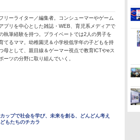
3
3
3
4
4
4
5
5
5
6
6
6
フリーライター／編集者。コンシューマーやゲーム
アプリを中心とした雑誌・WEB、育児系メディアで
の執筆経験を持つ。プライベートでは2人の男子を
育てるママ。幼稚園児＆小学校低学年の子どもを持
つ母として、親目線＆ゲーマー視点で教育ICTやeス
ポーツの分野に取り組んでいく。
お
ひ
に
【くもん出版公式特別
仮面ライダー 改造人
物理実験モデル楽器電
くもん出版(KUMON
つかめ！理科ダマン 12
エンジニアリングキッ
Amazon Fire HD 10 キ
自分の思いを言葉にす
Fernrohr:実験用キャ
Joyreal モ
みんな大好き
KOSMOS(コ
回
す
ム
セット】くもん出版
間 限定ケース版
磁気教材を教えるダル
PUBLISHING) ロジカ
最強ロボット決戦！編
ト小さなカート - クリ
ッズプロ (10インチ) デ
る こどもアウトプット
ビネット
リ ビジーボー
キパン シール
617158 フ
う
(KUMON
トンボード/ゴルトンボ
ル国旗パズル 知育玩具
エイティブトイビル
ィズニー スティッチ
図鑑 (サンクチュアリ
具 1 2 3歳
BOOK（重版
スワーリング
￥4,290
￥1,320
￥4,746
タ
PUBLISHING) くもん
ード物理学、
おもちゃ 4歳以上
ド、シンプルなメカニ
エディション 対象年齢
出版)
ント男の子 女
旬発送） (TJ
ニ 先史時代
￥4,046
￥5,800
￥2,127
￥849
￥26,980
￥1,650
￥2,959
￥2,200
￥5,592
3
の日本地図パズル 日本
Galtonplatteの物理的
KUMON LK-10
ックキット|子供向けの
6歳から 数千点のキッ
玩具 LED お
気づける 実験
の世界遺産すごろく付
な機器
可動部品、ホリデープ
ズコンテンツが1年間
先知育 早期開
歳からのお子
き 知育玩具 おもちゃ 5
ロジェクト、ギフトイ
使い放題
ンダード・エ
心者向けセット
歳以上 KUMON PN-33
ベント、誕生日の楽し
ン)
物 洗面器 ピ
み、イースターディス
飾 多言語対応
カバリーを備えたイン
タラクティブサイエン
カップで社会を学び、未来を創る、どんどん考え
スツール
どもたちのチカラ