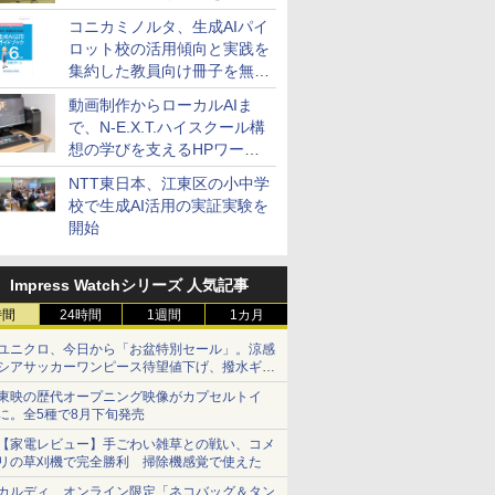
コニカミノルタ、生成AIパイ
ロット校の活用傾向と実践を
集約した教員向け冊子を無料
公開
動画制作からローカルAIま
で、N-E.X.T.ハイスクール構
想の学びを支えるHPワーク
ステーション
NTT東日本、江東区の小中学
校で生成AI活用の実証実験を
開始
Impress Watchシリーズ 人気記事
時間
24時間
1週間
1カ月
ユニクロ、今日から「お盆特別セール」。涼感
シアサッカーワンピース待望値下げ、撥水ギア
ショーツは1990円に
東映の歴代オープニング映像がカプセルトイ
に。全5種で8月下旬発売
【家電レビュー】手ごわい雑草との戦い、コメ
リの草刈機で完全勝利 掃除機感覚で使えた
カルディ、オンライン限定「ネコバッグ＆タン