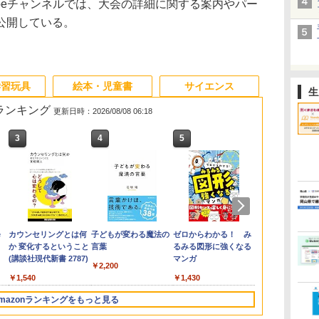
ouTubeチャンネルでは、大会の詳細に関する案内やパー
公開している。
学習玩具
絵本・児童書
サイエンス
生
筋ランキング
更新日時：2026/08/08 06:18
3
4
5
6
e
カウンセリングとは何
子どもが変わる魔法の
ゼロからわかる！ み
「ことばで伝
か 変化するということ
言葉
るみる図形に強くなる
できない子ど
(講談社現代新書 2787)
マンガ
が〈ことばの
￥2,200
てるのか
￥1,540
￥1,430
￥1,870
mazonランキングをもっと見る