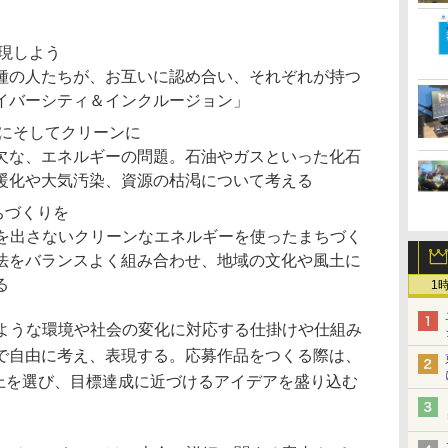
実現しよう
種の人たちが、お互いに認め合い、それぞれが持つ
イバーシティ＆インクルージョン」
なにそしてクリーンに
欠な、エネルギーの問題。石油やガスといった化石
暖化や大気汚染、資源の枯渇について考える
ちづくりを
2を出さないクリーンなエネルギーを使ったまちづく
法をバランスよく組み合わせ、地域の文化や風土に
る
1
、このような環境や社会の変化に対応する仕掛けや仕組み
で自由に考え、表現する。応募作品をつくる際は、
以上を選び、目標達成に近づけるアイデアを盛り込む