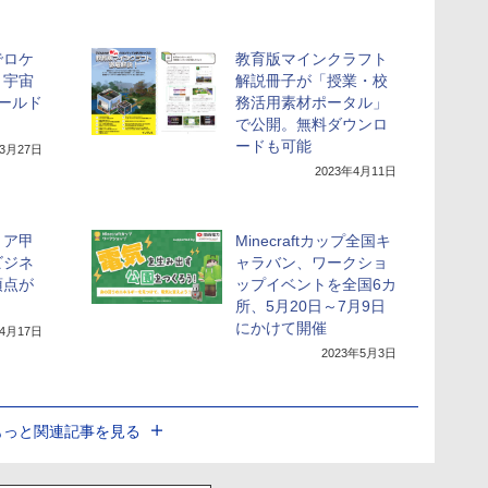
でロケ
教育版マインクラフト
！宇宙
解説冊子が「授業・校
ールド
務活用素材ポータル」
で公開。無料ダウンロ
ードも可能
年3月27日
2023年4月11日
リア甲
Minecraftカップ全国キ
ビジネ
ャラバン、ワークショ
頂点が
ップイベントを全国6カ
所、5月20日～7月9日
にかけて開催
年4月17日
2023年5月3日
もっと関連記事を見る