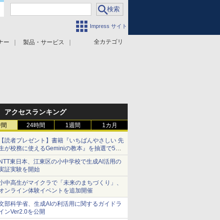
Impress サイト
全カテゴリ
ナー
製品・サービス
アクセスランキング
時間
24時間
1週間
1カ月
【読者プレゼント】書籍『いちばんやさしい 先
生が校務に使えるGeminiの教本』を抽選で5名
様にプレゼント ――応募締切は2026年8月12
NTT東日本、江東区の小中学校で生成AI活用の
日（水）まで
実証実験を開始
小中高生がマイクラで「未来のまちづくり」、
オンライン体験イベントを追加開催
文部科学省、生成AIの利活用に関するガイドラ
インVer2.0を公開