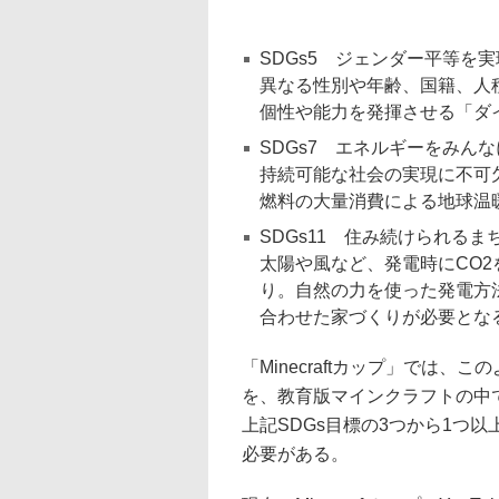
SDGs5 ジェンダー平等を
異なる性別や年齢、国籍、人
個性や能力を発揮させる「ダ
SDGs7 エネルギーをみん
持続可能な社会の実現に不可
燃料の大量消費による地球温
SDGs11 住み続けられるま
太陽や風など、発電時にCO
り。自然の力を使った発電方
合わせた家づくりが必要とな
「Minecraftカップ」では
を、教育版マインクラフトの中
上記SDGs目標の3つから1つ
必要がある。