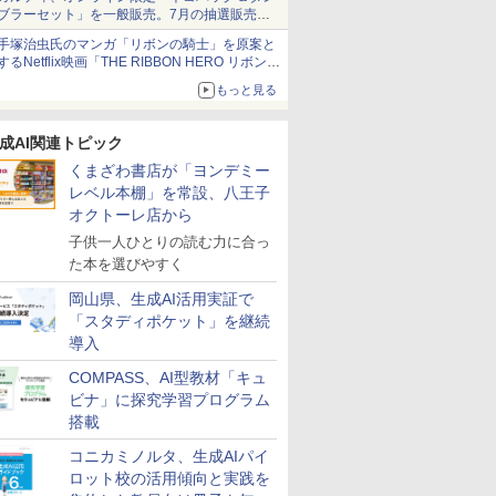
ブラーセット」を一般販売。7月の抽選販売の
当選無効分
手塚治虫氏のマンガ「リボンの騎士」を原案と
するNetflix映画「THE RIBBON HERO リボンヒ
ーロー」本日配信開始
もっと見る
成AI関連トピック
くまざわ書店が「ヨンデミー
レベル本棚」を常設、八王子
オクトーレ店から
7
8
9
10
子供一人ひとりの読む力に合っ
た本を選びやすく
岡山県、生成AI活用実証で
「スタディポケット」を継続
導入
える」が
向山洋一の系譜、その
人間関係に「線を引
小学生の究極の自学ノ
「あの子だ
COMPASS、AI型教材「キュ
もたち 誰
先へ 授業の腕を磨く法
く」レッスン 人生がラ
ート図鑑2: 選べるレシ
がなくなる
ビナ」に探究学習プログラム
力〉を育
則: 教育技術が子供の
クになる「バウンダリ
ピ編
的配慮を支
搭載
可能性を伸ばす
ー」の考え方
環境整備
￥2,750
￥1,760
￥1,760
￥2,420
コニカミノルタ、生成AIパイ
ロット校の活用傾向と実践を