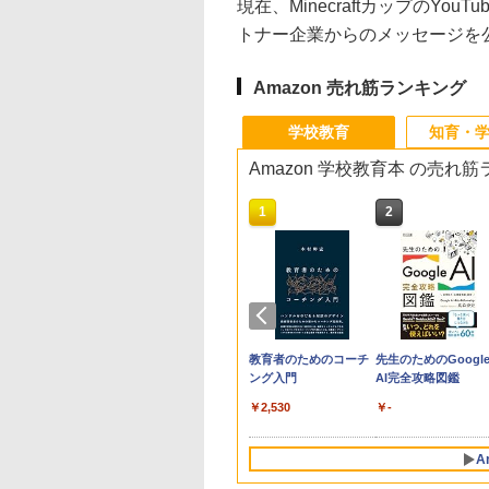
現在、MinecraftカップのY
トナー企業からのメッセージを
Amazon 売れ筋ランキング
学校教育
知育・
Amazon 学校教育本 の売れ
10
1
2
生の究極の自学ノ
「あの子だけずるい」
教育者のためのコーチ
先生のためのGoogl
図鑑2: 選べるレシ
がなくなる学校 合理
ング入門
AI完全攻略図鑑
的配慮を支える基礎的
￥2,530
￥-
環境整備
760
￥2,420
A