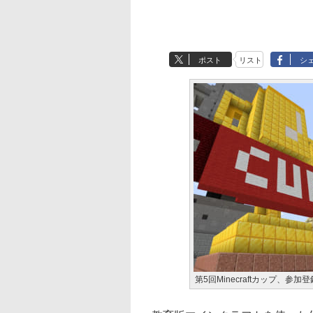
ポスト
リスト
シ
第5回Minecraftカップ、参