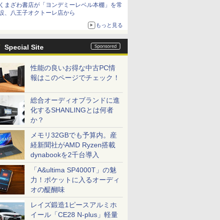
くまざわ書店が「ヨンデミーレベル本棚」を常
設、八王子オクトーレ店から
もっと見る
Special Site
性能の良いお得な中古PC情
報はこのページでチェック！
総合オーディオブランドに進
化するSHANLINGとは何者
か？
メモリ32GBでも予算内。産
経新聞社がAMD Ryzen搭載
dynabookを2千台導入
「A&ultima SP4000T」の魅
力！ポケットに入るオーディ
オの醍醐味
レイズ鍛造1ピースアルミホ
イール「CE28 N-plus」軽量