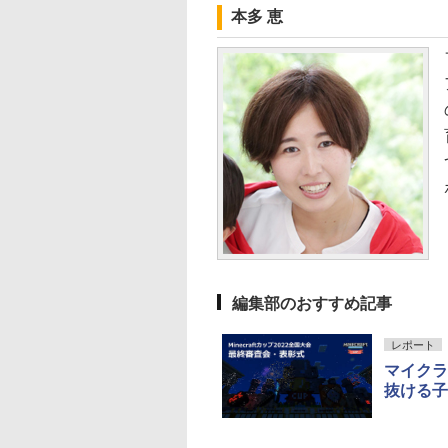
本多 恵
10
10
10
1
1
1
2
2
2
ん出版(KUMON
受験ムビスタ 八澤
e Kristalle selbst
TIME TIMER MOD
【改訂版】Z会 速読英
Glitzer-Diamanten:
Amazon Fire HD 10 キ
タッチペンで音が聞け
ThinkFun ボードゲー
パイロット スイスイ
中学英語をもう一度
モルカ: 原子・分子
LISHING) くもん
った6時間で古典
hten:
Home Edition 9cm 60
熟語｜大学受験の定
Experimentierkasten
ッズモデル (10インチ)
る!はじめてずかん1000
ム 「サーキット・メイ
えかき for Study 何
とつひとつわかりや
強くなるカードゲー
そろばん120 知育
 MOVIE×STUDY
erimentierkasten
分 タイムタイマー モ
番！ 効率的な速読学習
ピンク 対象年齢3歳か
英語つき ([バラエテ
ズ」 配線回路をプログ
も書ける! れんしゅ
く。改訂版
￥3,284
￥1,980
 おもちゃ 3歳以上
ッド メタリック ミッ
で熟語をマスター
ら 数千点のキッズコン
ィ])
ラミングする 日本語説
ボード ひらがな・カ
882
870
767
￥4,891
￥1,320
￥23,980
￥5,478
￥3,118
￥2,073
￥2,750
ON WC-22
ドナイト 時間管理 学
テンツが1年間使い放題
明書付 8歳~ 76341 誕
カナ・すうじ・ABC 
習タイマー TTM9-
生日 クリスマス
歳以上 知育
HMM-W 正規品 + クリ
編集部のおすすめ記事
スマス ラッピング袋
セット BL
レポート
マイクラ
抜ける子