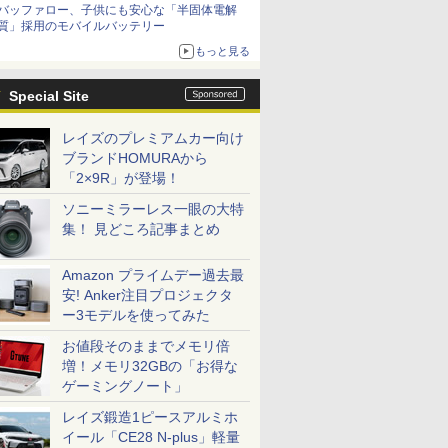
バッファロー、子供にも安心な「半固体電解
質」採用のモバイルバッテリー
もっと見る
Special Site
レイズのプレミアムカー向け
ブランドHOMURAから
「2×9R」が登場！
ソニーミラーレス一眼の大特
集！ 見どころ記事まとめ
Amazon プライムデー過去最
安! Anker注目プロジェクタ
ー3モデルを使ってみた
お値段そのままでメモリ倍
増！メモリ32GBの「お得な
ゲーミングノート」
レイズ鍛造1ピースアルミホ
イール「CE28 N-plus」軽量