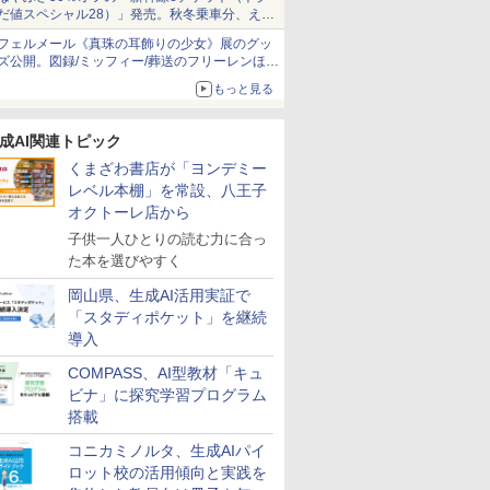
だ値スペシャル28）」発売。秋冬乗車分、えき
ねっと限定
フェルメール《真珠の耳飾りの少女》展のグッ
ズ公開。図録/ミッフィー/葬送のフリーレンほ
か、注目ブランドコラボが実現
もっと見る
成AI関連トピック
くまざわ書店が「ヨンデミー
レベル本棚」を常設、八王子
オクトーレ店から
子供一人ひとりの読む力に合っ
た本を選びやすく
岡山県、生成AI活用実証で
「スタディポケット」を継続
導入
COMPASS、AI型教材「キュ
ビナ」に探究学習プログラム
搭載
コニカミノルタ、生成AIパイ
ロット校の活用傾向と実践を