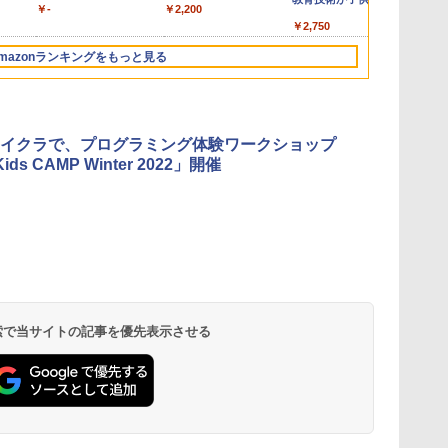
￥-
￥2,200
を伸ばす
￥2,750
￥
mazonランキングをもっと見る
3
3
3
4
4
4
5
5
5
イクラで、プログラミング体験ワークショップ
Kids CAMP Winter 2022」開催
スイおえ
度ひと
子に強く
【くもん出版公式特別セ
仮面ライダー 改造人
物理実験モデル楽器電磁
くもん出版(KUMON
つかめ！理科ダマン 12 最
エンジニアリングキット
Joyreal モンテッソーリ
自分の思いを言葉にする
Fernrohr:実験用キャビネ
A
 何回も書
すく。
ット】くもん出版
間 限定ケース版
気教材を教えるダルトン
PUBLISHING) ロジカル
強ロボット決戦！編
小さなカート - クリエイ
ビジーボード 知育玩具 1
こどもアウトプット図鑑
ット
ボード
(KUMON PUBLISHING)
ボード/ゴルトンボード物
国旗パズル 知育玩具 おも
ティブトイビルド、シン
2 3歳誕生日プレゼント男
(サンクチュアリ出版)
￥4,290
￥1,320
￥4,758
ナ・す
くもんの日本地図パズル
理学、Galtonplatteの物
ちゃ 4歳以上 KUMON
プルなメカニックキット|
の子 女の子 知育玩具
(
 検索で当サイトの記事を優先表示させる
￥4,046
￥5,800
￥2,127
￥849
￥2,959
￥1,650
￥
￥
￥
上 知育
日本の世界遺産すごろく
理的な機器
LK-10
子供向けの可動部品、ホ
LED おもちゃ 指先知育
付き 知育玩具 おもちゃ 5
リデープロジェクト、ギ
早期開発 (スタンダード・
歳以上 KUMON PN-33
フトイベント、誕生日の
エディション)
楽しみ、イースターディ
スカバリーを備えたイン
タラクティブサイエンス
ツール