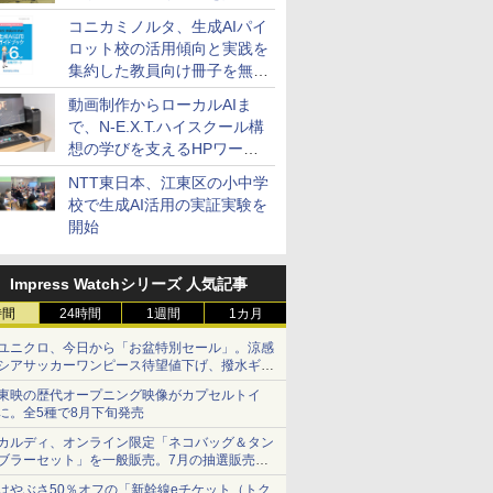
コニカミノルタ、生成AIパイ
ロット校の活用傾向と実践を
集約した教員向け冊子を無料
公開
動画制作からローカルAIま
で、N-E.X.T.ハイスクール構
想の学びを支えるHPワーク
ステーション
NTT東日本、江東区の小中学
校で生成AI活用の実証実験を
開始
Impress Watchシリーズ 人気記事
時間
24時間
1週間
1カ月
ユニクロ、今日から「お盆特別セール」。涼感
シアサッカーワンピース待望値下げ、撥水ギア
ショーツは1990円に
東映の歴代オープニング映像がカプセルトイ
に。全5種で8月下旬発売
カルディ、オンライン限定「ネコバッグ＆タン
ブラーセット」を一般販売。7月の抽選販売の
当選無効分
はやぶさ50％オフの「新幹線eチケット（トク