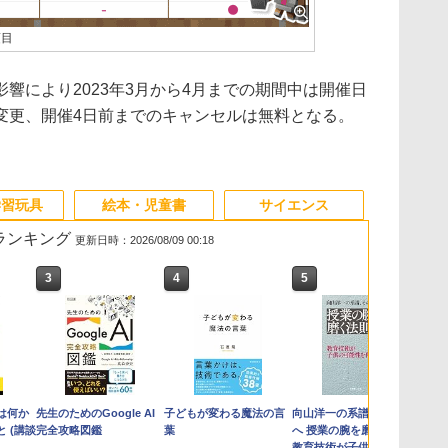
項目
により2023年3月から4月までの期間中は開催日
変更、開催4日前までのキャンセルは無料となる。
学習玩具
絵本・児童書
サイエンス
筋ランキング
更新日時：2026/08/09 00:18
3
4
5
は何か
先生のためのGoogle AI
子どもが変わる魔法の言
向山洋一の系譜、その先
 (講談
完全攻略図鑑
葉
へ 授業の腕を磨く法則:
教育技術が子供の可能性