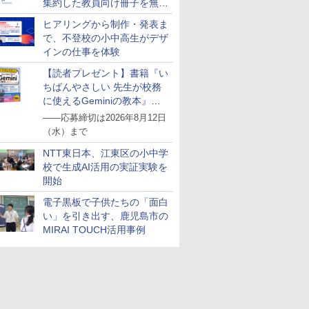
集約した教員向け冊子を無料
公開
ヒアリングから制作・発表ま
で、不登校の小中高生がデザ
インの仕事を体験
【読者プレゼント】書籍『い
ちばんやさしい 先生が校務
に使えるGeminiの教本』を
抽選で5名様にプレゼント
――応募締切は2026年8月12日
（水）まで
NTT東日本、江東区の小中学
校で生成AI活用の実証実験を
開始
電子黒板で子供たちの「面白
い」を引き出す、鹿児島市の
MIRAI TOUCH活用事例