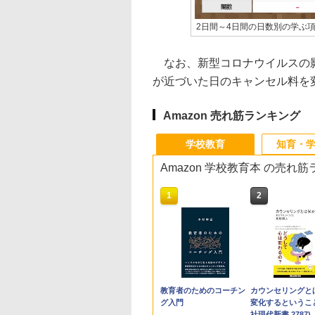
2日間～4日間の日数別の学ぶ
なお、新型コロナウイルスの影響
が近づいた日のキャンセル料を
Amazon 売れ筋ランキング
学校教育
知育・
Amazon 学校教育本 の売れ
1
2
教育者のためのコーチン
カウンセリングと
グ入門
変化するということ
社現代新書 2787)