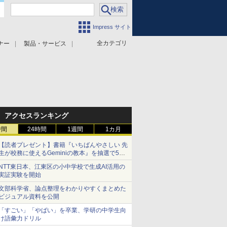
Impress サイト
全カテゴリ
ナー
製品・サービス
アクセスランキング
時間
24時間
1週間
1カ月
【読者プレゼント】書籍『いちばんやさしい 先
生が校務に使えるGeminiの教本』を抽選で5名
様にプレゼント ――応募締切は2026年8月12
NTT東日本、江東区の小中学校で生成AI活用の
日（水）まで
実証実験を開始
文部科学省、論点整理をわかりやすくまとめた
ビジュアル資料を公開
「すごい」「やばい」を卒業、学研の中学生向
け語彙力ドリル