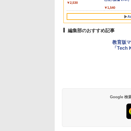
￥2,530
￥1,540
A
編集部のおすすめ記事
1
1
1
2
2
2
教育版マ
「Tech 
Amazon Fire HD 10 キッ
タッチペンで音が聞ける!
ThinkFun ボードゲーム
パイロット スイ
中学英語をもう一
モルカ: 原子・分
ズモデル (10インチ) ピン
はじめてずかん1000 英語
「サーキット・メイズ」
かき for Study
つひとつわかりや
なるカードゲーム
ク 対象年齢3歳から 数千
つき ([バラエティ])
配線回路をプログラミン
ける! れんしゅう
改訂版
￥1,980
点のキッズコンテンツが1
グする 日本語説明書付 8
ひらがな・カタカ
Google
￥23,980
￥5,478
￥3,118
￥2,073
￥2,750
年間使い放題
歳~ 76341 誕生日 クリス
うじ・ABC 3歳以
マス