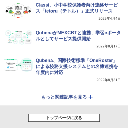
ンツが1年間使い放題
￥4,746
Classi、小中学校保護者向け連絡サービ
ス「tetoru（テトル）」正式リリース
￥26,980
2022年4月4日
QubenaがMEXCBTと連携、学習eポータ
ルとしてサービス提供開始
2022年8月17日
Qubena、国際技術標準「OneRoster」
による校務支援システムとの名簿連携を
年度内に対応
2022年8月31日
もっと関連記事を見る
トップページに戻る