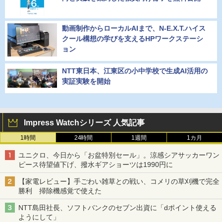
動画制作からローカルAIまで、N-E.X.T.ハイス
クール構想の学びを支えるHPワークステーシ
ョン
NTT東日本、江東区の小中学校で生成AI活用の
実証実験を開始
Impress Watchシリーズ 人気記事
1時間
24時間
1週間
1カ月
ユニクロ、今日から「お盆特別セール」。涼感シアサッカーワン
ピース待望値下げ、撥水ギアショーツは1990円に
【家電レビュー】手ごわい雑草との戦い、コメリの草刈機で完全
勝利 掃除機感覚で使えた
NTT島田社長、ソフトバンクのセブン出資に「dポイント使える
ようにして」