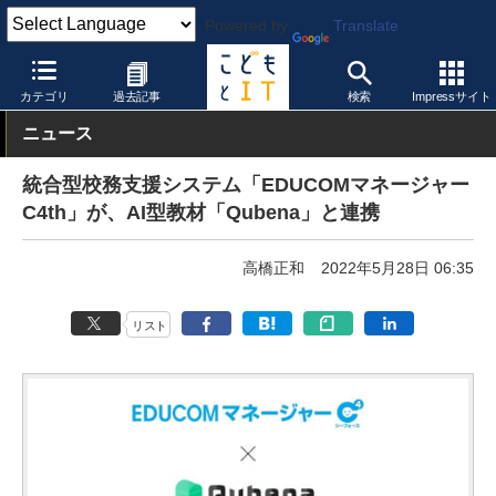
Powered by
Translate
こどもとIT
トピック
先生の働き方改革
カテゴリ
過去記事
検索
Impressサイト
ニュース
統合型校務支援システム「EDUCOMマネージャー
C4th」が、AI型教材「Qubena」と連携
高橋正和
2022年5月28日 06:35
リスト