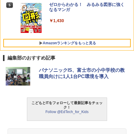
ゼロからわかる！ みるみる図形に強く
5
なるマンガ
￥1,430
Amazonランキングをもっと見る
編集部のおすすめ記事
Amazon Fire HD 10 キッズモデル (10イ
タッチペンで音が聞ける!はじめてずかん
ThinkFun ボードゲーム 「サーキット・
パナソニックIS、富士市の小中学校の教
1
1
1
ンチ) ピンク 対象年齢3歳から 数千点の
1000 英語つき ([バラエティ])
メイズ」 配線回路をプログラミングする
職員向けに1人1台PC環境を導入
キッズコンテンツが1年間使い放題
日本語説明書付 8歳~ 76341 誕生日 クリ
スマス
￥5,478
￥23,980
￥3,118
こどもとITをフォローして最新記事をチェッ
ク！
中学英語をもう一度ひとつひとつわかり
2
Follow @EdTech_for_Kids
パイロット スイスイおえかき for Study
2
やすく。改訂版
何回も書ける! れんしゅうボード ひらが
モルカ: 原子・分子に強くなるカードゲ
2
な・カタカナ・すうじ・ABC 3歳以上 知
ーム
￥2,750
育
￥1,980