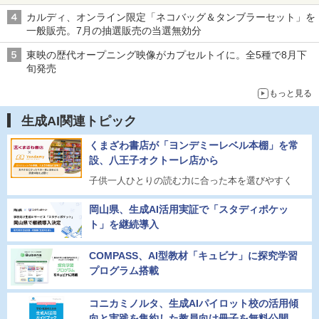
カルディ、オンライン限定「ネコバッグ＆タンブラーセット」を
一般販売。7月の抽選販売の当選無効分
東映の歴代オープニング映像がカプセルトイに。全5種で8月下
旬発売
もっと見る
生成AI関連トピック
くまざわ書店が「ヨンデミーレベル本棚」を常
設、八王子オクトーレ店から
子供一人ひとりの読む力に合った本を選びやすく
岡山県、生成AI活用実証で「スタディポケッ
ト」を継続導入
COMPASS、AI型教材「キュビナ」に探究学習
プログラム搭載
コニカミノルタ、生成AIパイロット校の活用傾
向と実践を集約した教員向け冊子を無料公開