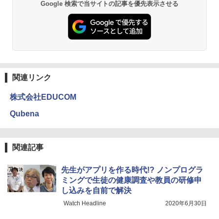
Google 検索で当サイトの記事を優先表示させる
￥2,073
仮面ライダー 改造人間 限定ケース版
3
物理実験モデル楽器電磁気教材を教える
3
【くもん出版公式特別セット】くもん出
ダルトンボード/ゴルトンボード物理学、
3
￥4,290
版(KUMON PUBLISHING) くもんの日本
Galtonplatteの物理的な機器
地図パズル 日本の世界遺産すごろく付き
知育玩具 おもちゃ 5歳以上 KUMON PN-
￥5,800
33
関連リンク
￥4,046
株式会社EDUCOM
つかめ！理科ダマン 12 最強ロボット決
4
エンジニアリングキット小さなカート -
戦！編
4
クリエイティブトイビルド、シンプルな
Qubena
メカニックキット|子供向けの可動部品、
￥1,320
くもん出版(KUMON PUBLISHING) ロジ
ホリデープロジェクト、ギフトイベン
4
カル国旗パズル 知育玩具 おもちゃ 4歳以
ト、誕生日の楽しみ、イースターディス
上 KUMON LK-10
カバリーを備えたインタラクティブサイ
関連記事
エンスツール
￥2,127
自分の思いを言葉にする こどもアウトプ
5
先生がアプリを作る時代!? ノンプログラ
￥849
ット図鑑 (サンクチュアリ出版)
ミングで生徒の健康調査や教員の研修申
し込みを自前で解決
￥1,650
Amazon Fire HD 10 キッズプロ (10イン
5
Watch Headline
2020年6月30日
チ) ディズニー スティッチ エディション
Fernrohr:実験用キャビネット
5
対象年齢6歳から 数千点のキッズコンテ