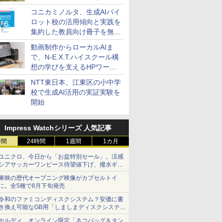
コニカミノルタ、生成AIパイ
ロット校の活用傾向と実践を
集約した教員向け冊子を無料
公開
動画制作からローカルAIま
で、N-E.X.T.ハイスクール構
想の学びを支えるHPワーク
ステーション
NTT東日本、江東区の小中学
校で生成AI活用の実証実験を
開始
Impress Watchシリーズ 人気記事
時間
24時間
1週間
1カ月
ユニクロ、今日から「お盆特別セール」。涼感
シアサッカーワンピース待望値下げ、撥水ギア
ショーツは1990円に
東映の歴代オープニング映像がカプセルトイ
に。全5種で8月下旬発売
令和のファミコンディスクシステム？安価に書
き換え可能なGB用「しましまディスクシステ
ム」
カルディ、オンライン限定「ネコバッグ＆タン