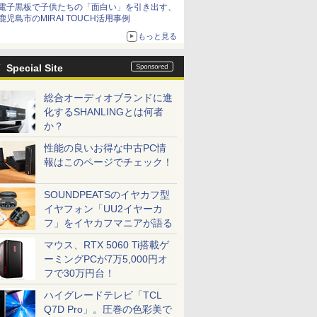
電子黒板で子供たちの「面白い」を引き出す、
鹿児島市のMIRAI TOUCH活用事例
もっと見る
Special Site
総合オーディオブランドに進
化するSHANLINGとは何者
か？
性能の良いお得な中古PC情
報はこのページでチェック！
SOUNDPEATSのイヤカフ型
イヤフォン「UU2イヤーカ
フ」をイヤカフマニアが語る
マウス、RTX 5060 Ti搭載ゲ
ーミングPCが7万5,000円オ
フで30万円台！
ハイグレードテレビ「TCL
Q7D Pro」。圧巻の色彩美で