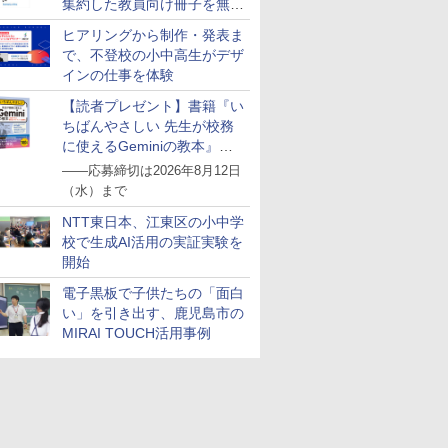
集約した教員向け冊子を無料
公開
ヒアリングから制作・発表ま
で、不登校の小中高生がデザ
インの仕事を体験
【読者プレゼント】書籍『い
ちばんやさしい 先生が校務
に使えるGeminiの教本』を
抽選で5名様にプレゼント
――応募締切は2026年8月12日
（水）まで
NTT東日本、江東区の小中学
校で生成AI活用の実証実験を
開始
電子黒板で子供たちの「面白
い」を引き出す、鹿児島市の
MIRAI TOUCH活用事例