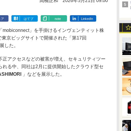
高橋正和
2026年5月21日 09:00
ェア
はてブ
note
LinkedIn
obiconnect」を手掛けるインヴェンティット株
まで東京ビッグサイトで開催された「第17回
出展した。
不正アクセスなどの被害が増え、セキュリティツー
られる中、同社は2月に提供開始したクラウド型セ
SHIMORI
」などを展示した。