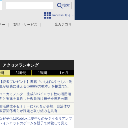
Impress サイト
全カテゴリ
ナー
製品・サービス
アクセスランキング
時間
24時間
1週間
1カ月
【読者プレゼント】書籍『いちばんやさしい 先
生が校務に使えるGeminiの教本』を抽選で5名
様にプレゼント ――応募締切は2026年8月12
コニカミノルタ、生成AIパイロット校の活用傾
日（水）まで
向と実践を集約した教員向け冊子を無料公開
部活動改革セミナーに726名が参加、自治体や
教育関係者らが課題と取り組みを共有
なぜ子供はRobloxに夢中なのか？イタリアンブ
レインロットのゲームを親子で体験して見えた
こと