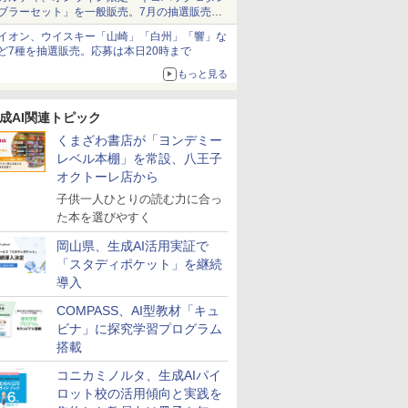
ブラーセット」を一般販売。7月の抽選販売の
当選無効分
イオン、ウイスキー「山崎」「白州」「響」な
ど7種を抽選販売。応募は本日20時まで
もっと見る
成AI関連トピック
くまざわ書店が「ヨンデミー
レベル本棚」を常設、八王子
オクトーレ店から
子供一人ひとりの読む力に合っ
た本を選びやすく
岡山県、生成AI活用実証で
「スタディポケット」を継続
導入
COMPASS、AI型教材「キュ
ビナ」に探究学習プログラム
搭載
コニカミノルタ、生成AIパイ
ロット校の活用傾向と実践を