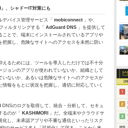
RI」、シャドーIT対策にも
ルデバイス管理サービス「
mobiconnect
」や、
をフィルタリングする「
AdGuard DNS
」を提供して
ることで、端末にインストールされているアプリや
を把握し、危険なサイトへのアクセスを未然に防い
抑えるためには、ツールを導入しただけでは不十分
ージョンのアプリが使われていないか、組織として
ていないか、あるいは危険なサイトへのアクセスが
1
た情報をもとに状況を把握し、適切に対応していく
Guard DNSのログを取得して、統合・分析して、セキュ
するのが「
KASHIMORI
」だ。全端末やクラウドサ
視化し、未承認アプリや不審な通信といったリスク
MORIのサービス名も「可視化して守る」ことから来