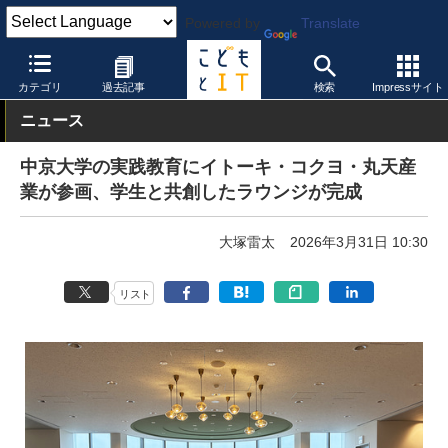
Powered by
Translate
こどもとIT
教育実践・事例
STEAM教育
カテゴリ
過去記事
検索
Impressサイト
ニュース
中京大学の実践教育にイトーキ・コクヨ・丸天産
業が参画、学生と共創したラウンジが完成
大塚雷太
2026年3月31日 10:30
リスト