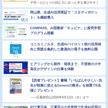
子供一人ひとりの読む力に合った本を選びやすく
岡山県、生成AI活用実証で「スタディポケッ
ト」を継続導入
COMPASS、AI型教材「キュビナ」に探究学習
プログラム搭載
コニカミノルタ、生成AIパイロット校の活用傾
向と実践を集約した教員向け冊子を無料公開
ヒアリングから制作・発表まで、不登校の小中
高生がデザインの仕事を体験
【読者プレゼント】書籍『いちばんやさしい 先
生が校務に使えるGeminiの教本』を抽選で5名
様にプレゼント
――応募締切は2026年8月12日（水）まで
NTT東日本、江東区の小中学校で生成AI活用の