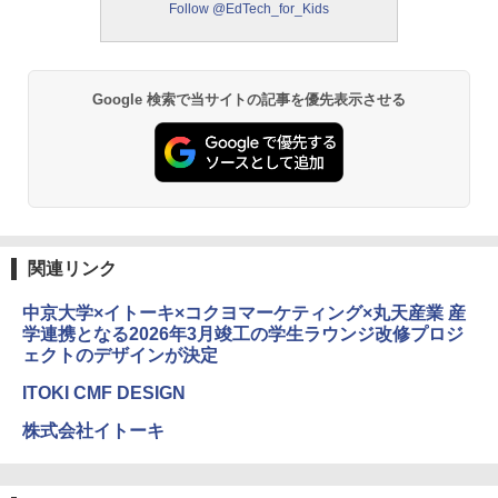
Follow @EdTech_for_Kids
モルカ: 原子・分子に強くなるカードゲ
2
ーム
￥1,980
Google 検索で当サイトの記事を優先表示させる
物理実験モデル楽器電磁気教材を教える
3
ダルトンボード/ゴルトンボード物理学、
Galtonplatteの物理的な機器
￥5,800
関連リンク
中京大学×イトーキ×コクヨマーケティング×丸天産業 産
エンジニアリングキット小さなカート -
学連携となる2026年3月竣工の学生ラウンジ改修プロジ
4
クリエイティブトイビルド、シンプルな
ェクトのデザインが決定
メカニックキット|子供向けの可動部品、
ホリデープロジェクト、ギフトイベン
ITOKI CMF DESIGN
ト、誕生日の楽しみ、イースターディス
カバリーを備えたインタラクティブサイ
株式会社イトーキ
エンスツール
￥849