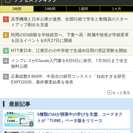
1時間
24時間
1週間
1カ月
高専機構と日本公庫が連携、全国51校で学生と教職員のスター
トアップ創出を支援
民間のDX経験を学校経営へ、下妻一高・附属中校長が学校変革
を語るイベントを8月27日に開催
NTT東日本、江東区の小中学校で生成AI活用の実証実験を開始
インプレスがClaude入門書を8月6日に発売、7月30日まで全文
無料公開
応募総数9,958件、中高生の探究コンテスト「自由すぎる研究
EXPO2026」最終審査結果を発表
もっと見る
最新記事
5種類のAIが授業中の学びを支援、コードタク
トが「TUNE」ベータ版をリリース