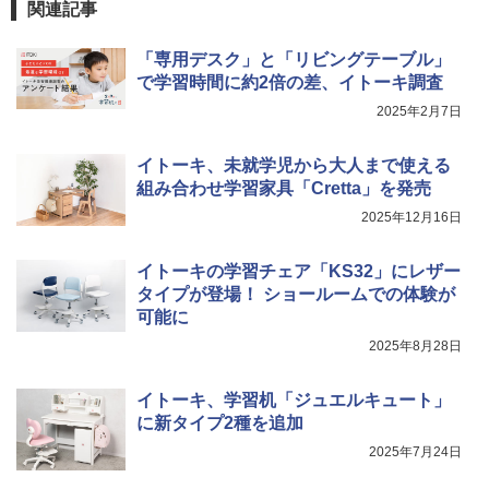
関連記事
「専用デスク」と「リビングテーブル」
Fernrohr:実験用キャビネット
5
で学習時間に約2倍の差、イトーキ調査
￥4,758
2025年2月7日
イトーキ、未就学児から大人まで使える
組み合わせ学習家具「Cretta」を発売
2025年12月16日
イトーキの学習チェア「KS32」にレザー
タイプが登場！ ショールームでの体験が
可能に
2025年8月28日
イトーキ、学習机「ジュエルキュート」
に新タイプ2種を追加
2025年7月24日