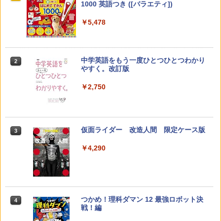
版(KUMON PUBLISHING) くもんの日本
1000 英語つき ([バラエティ])
地図パズル 日本の世界遺産すごろく付き
￥2,530
知育玩具 おもちゃ 5歳以上 KUMON PN-
￥5,478
33
￥4,046
中学英語をもう一度ひとつひとつわかり
2
カウンセリングとは何か 変化するという
2
やすく。改訂版
こと (講談社現代新書 2787)
パイロット スイスイおえかき for Study
2
￥2,750
何回も書ける! れんしゅうボード ひらが
￥1,540
な・カタカナ・すうじ・ABC 3歳以上 知
育
￥2,073
仮面ライダー 改造人間 限定ケース版
3
先生のためのGoogle AI完全攻略図鑑
3
￥4,290
￥-
くもん出版(KUMON PUBLISHING) ロジ
3
カル国旗パズル 知育玩具 おもちゃ 4歳以
上 KUMON LK-10
￥2,127
つかめ！理科ダマン 12 最強ロボット決
4
向山洋一の系譜、その先へ 授業の腕を磨
4
戦！編
く法則: 教育技術が子供の可能性を伸ば
す