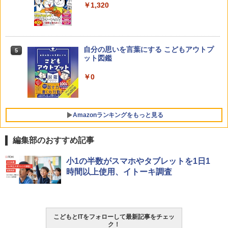
￥1,320
Joyreal モンテッソーリ ビジーボード 知
4
￥2,750
育玩具 1 2 3歳誕生日プレゼント男の子
女の子 知育玩具 LED おもちゃ 指先知育
早期開発 (スタンダード・エディション)
自分の思いを言葉にする こどもアウトプ
5
子どもが変わる魔法の言葉
￥2,959
5
ット図鑑
￥2,200
￥0
「TAETOE 知育玩具」 磁石対戦ゲーム
5
ボードゲーム 家族ゲーム 磁力 おもちゃ
磁気 テーブルゲーム こども プレゼント
Amazonランキングをもっと見る
￥1,499
編集部のおすすめ記事
ThinkFun ボードゲーム 「サーキット・
小1の半数がスマホやタブレットを1日1
1
メイズ」 配線回路をプログラミングする
時間以上使用、イトーキ調査
日本語説明書付 8歳~ 76341 誕生日 クリ
スマス
￥3,118
こどもとITをフォローして最新記事をチェッ
ク！