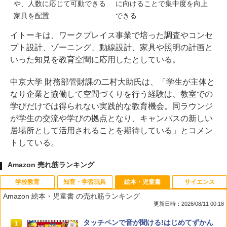
や、人数に応じて可動できる
に向けることで集中度を向上
家具を配置
できる
イトーキは、ワークプレイス事業で培った調査やコンセ
プト設計、ゾーニング、動線設計、家具や照明の計画と
いった知見を教育空間に応用したとしている。
中京大学 財務部管財課の二村大助氏は、「学生が主体と
なり企業と協働して空間づくりを行う経験は、教室での
学びだけでは得られない実践的な教育機会。同ラウンジ
が学生の交流や学びの拠点となり、キャンパスの新しい
居場所として活用されることを期待している」とコメン
トしている。
Amazon 売れ筋ランキング
学校教育
知育・学習玩具
絵本・児童書
サイエンス
Amazon 絵本・児童書 の売れ筋ランキング
更新日時：2026/08/11 00:18
教育者のためのコーチング入門
【くもん出版公式特別セット】くもん出
タッチペンで音が聞ける!はじめてずかん
1
1
1