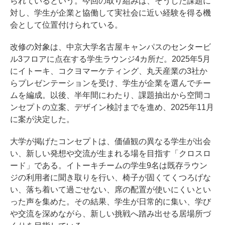
られているという。今回の取り組みは、そうした課題に
対し、学生が企業と協働して実社会に近い経験を得る機
会として位置付けられている。
改修の対象は、中京大学名古屋キャンパスのセンタービ
ル3フロアに点在する学生ラウンジ4カ所だ。2025年5月
にイトーキ、コクヨマーケティング、丸天産業の3社か
らプレゼンテーションを受け、学生が企業を選んでチー
ムを編成。以後、半年間にわたり、課題抽出から空間コ
ンセプトの立案、デザイン検討までを進め、2025年11月
に案が決定した。
大学が掲げたコンセプトは、価値観の異なる学生が出会
い、新しい発想や交流が生まれる場を目指す「クロスロ
ード」である。イトーキチームの学生9名は既存ラウン
ジの利用者に聞き取りを行い、椅子が固くてくつろげな
い、落ち着いて過ごせない、席の配置が使いにくいとい
った声を集めた。その結果、学生が日常的に集い、学び
や交流を深めながら、新しい挑戦へ踏み出せる居場所づ