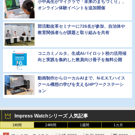
小中高生がマイクラで「未来のまちづくり」、
オンライン体験イベントを追加開催
部活動改革セミナーに726名が参加、自治体や
教育関係者らが課題と取り組みを共有
コニカミノルタ、生成AIパイロット校の活用傾
向と実践を集約した教員向け冊子を無料公開
動画制作からローカルAIまで、N-E.X.T.ハイス
クール構想の学びを支えるHPワークステーシ
ョン
Impress Watchシリーズ 人気記事
1時間
24時間
1週間
1カ月