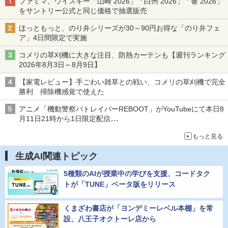
ファミマ、ウイスキー「山崎 2026」「白州 2026」「響 2026」
をサントリー公式と同じ価格で抽選販売
ほっともっと、のり弁シリーズが30～90円お得な「のり弁フェ
ア」4日間限定で実施
コメリの草刈機に大きな注目、防熱カーテンも【週刊ランキング
2026年8月3日～8月9日】
【家電レビュー】手ごわい雑草との戦い、コメリの草刈機で完全
勝利 掃除機感覚で使えた
アニメ「機動警察パトレイバーREBOOT」がYouTubeにて本日8
月11日21時から1日限定配信
8月14日にはU-NEXTで限定配信
もっと見る
生成AI関連トピック
5種類のAIが授業中の学びを支援、コードタク
トが「TUNE」ベータ版をリリース
くまざわ書店が「ヨンデミーレベル本棚」を常
設、八王子オクトーレ店から