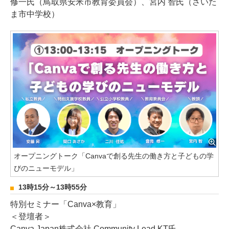
修一氏（鳥取県安米市教育委員会）、宮内 智氏（さいた
ま市中学校）
オープニングトーク「Canvaで創る先生の働き方と子どもの学
びのニューモデル」
13時15分～13時55分
特別セミナー「Canva×教育」
＜登壇者＞
Canva Japan株式会社 Community Lead KT氏