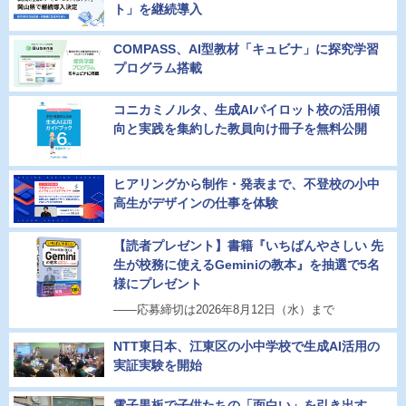
ト」を継続導入
COMPASS、AI型教材「キュビナ」に探究学習
プログラム搭載
コニカミノルタ、生成AIパイロット校の活用傾
向と実践を集約した教員向け冊子を無料公開
ヒアリングから制作・発表まで、不登校の小中
高生がデザインの仕事を体験
【読者プレゼント】書籍『いちばんやさしい 先
生が校務に使えるGeminiの教本』を抽選で5名
様にプレゼント
――応募締切は2026年8月12日（水）まで
NTT東日本、江東区の小中学校で生成AI活用の
実証実験を開始
電子黒板で子供たちの「面白い」を引き出す、