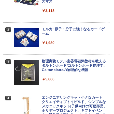
スマス
￥5,478
￥23,980
￥3,118
中学英語をもう一度ひとつひとつわかり
2
先生のためのGoogle AI完全攻略図鑑
パイロット スイスイおえかき for Study
2
2
やすく。改訂版
何回も書ける! れんしゅうボード ひらが
モルカ: 原子・分子に強くなるカードゲ
2
な・カタカナ・すうじ・ABC 3歳以上 知
ーム
￥-
￥2,750
育
￥1,980
￥2,073
仮面ライダー 改造人間 限定ケース版
3
カウンセリングとは何か 変化するという
3
物理実験モデル楽器電磁気教材を教える
3
こと (講談社現代新書 2787)
【くもん出版公式特別セット】くもん出
ダルトンボード/ゴルトンボード物理学、
3
￥4,290
版(KUMON PUBLISHING) くもんの日本
Galtonplatteの物理的な機器
￥1,540
地図パズル 日本の世界遺産すごろく付き
知育玩具 おもちゃ 5歳以上 KUMON PN-
￥5,800
33
￥4,046
つかめ！理科ダマン 12 最強ロボット決
4
子どもが変わる魔法の言葉
4
エンジニアリングキット小さなカート -
戦！編
4
クリエイティブトイビルド、シンプルな
￥2,200
メカニックキット|子供向けの可動部品、
￥1,320
くもん出版(KUMON PUBLISHING) ロジ
ホリデープロジェクト、ギフトイベン
4