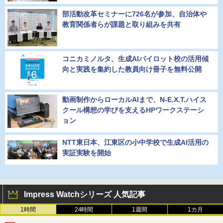
部活動改革セミナーに726名が参加、自治体や
教育関係者らが課題と取り組みを共有
コニカミノルタ、生成AIパイロット校の活用傾
向と実践を集約した教員向け冊子を無料公開
動画制作からローカルAIまで、N-E.X.T.ハイス
クール構想の学びを支えるHPワークステーシ
ョン
NTT東日本、江東区の小中学校で生成AI活用の
実証実験を開始
Impress Watchシリーズ 人気記事
1時間
24時間
1週間
1カ月