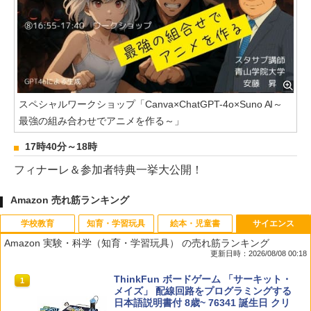
スペシャルワークショップ「Canva×ChatGPT-4o×Suno AI～
最強の組み合わせでアニメを作る～」
17時40分～18時
フィナーレ＆参加者特典一挙大公開！
Amazon 売れ筋ランキング
学校教育
知育・学習玩具
絵本・児童書
サイエンス
Amazon 実験・科学（知育・学習玩具） の売れ筋ランキング
更新日時：2026/08/08 00:18
教育者のためのコーチング入門
Amazon Fire HD 10 キッズモデル (10イ
タッチペンで音が聞ける!はじめてずかん
ThinkFun ボードゲーム 「サーキット・
1
1
1
1
ンチ) ピンク 対象年齢3歳から 数千点の
1000 英語つき ([バラエティ])
メイズ」 配線回路をプログラミングする
キッズコンテンツが1年間使い放題
日本語説明書付 8歳~ 76341 誕生日 クリ
￥2,530