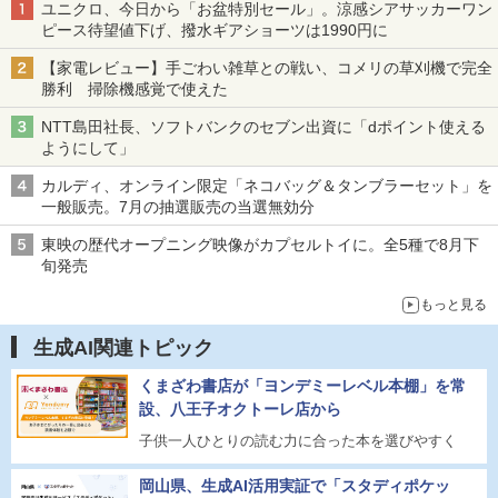
ユニクロ、今日から「お盆特別セール」。涼感シアサッカーワン
ピース待望値下げ、撥水ギアショーツは1990円に
【家電レビュー】手ごわい雑草との戦い、コメリの草刈機で完全
勝利 掃除機感覚で使えた
NTT島田社長、ソフトバンクのセブン出資に「dポイント使える
ようにして」
カルディ、オンライン限定「ネコバッグ＆タンブラーセット」を
一般販売。7月の抽選販売の当選無効分
東映の歴代オープニング映像がカプセルトイに。全5種で8月下
旬発売
もっと見る
生成AI関連トピック
くまざわ書店が「ヨンデミーレベル本棚」を常
設、八王子オクトーレ店から
子供一人ひとりの読む力に合った本を選びやすく
岡山県、生成AI活用実証で「スタディポケッ