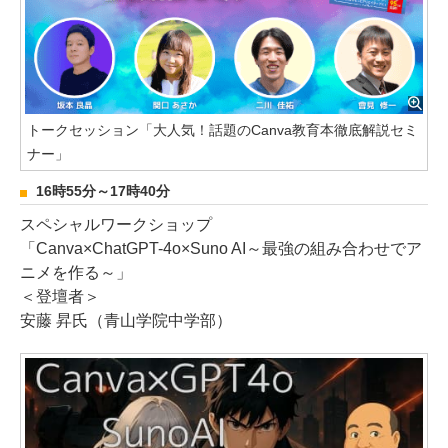
トークセッション「大人気！話題のCanva教育本徹底解説セミ
ナー」
16時55分～17時40分
スペシャルワークショップ
「Canva×ChatGPT-4o×Suno AI～最強の組み合わせでア
ニメを作る～」
＜登壇者＞
安藤 昇氏（青山学院中学部）