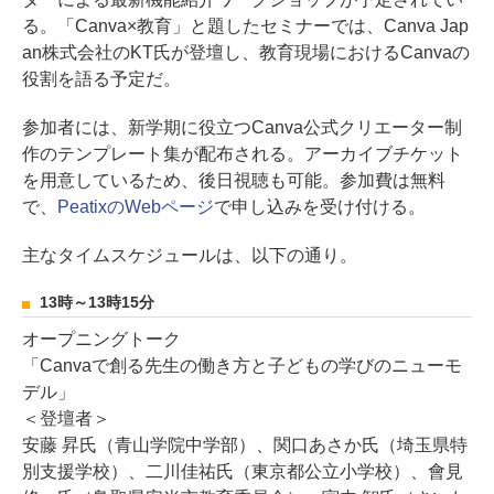
る。「Canva×教育」と題したセミナーでは、Canva Jap
an株式会社のKT氏が登壇し、教育現場におけるCanvaの
役割を語る予定だ。
参加者には、新学期に役立つCanva公式クリエーター制
作のテンプレート集が配布される。アーカイブチケット
を用意しているため、後日視聴も可能。参加費は無料
で、
PeatixのWebページ
で申し込みを受け付ける。
主なタイムスケジュールは、以下の通り。
13時～13時15分
オープニングトーク
「Canvaで創る先生の働き方と子どもの学びのニューモ
デル」
＜登壇者＞
安藤 昇氏（青山学院中学部）、関口あさか氏（埼玉県特
別支援学校）、二川佳祐氏（東京都公立小学校）、會見