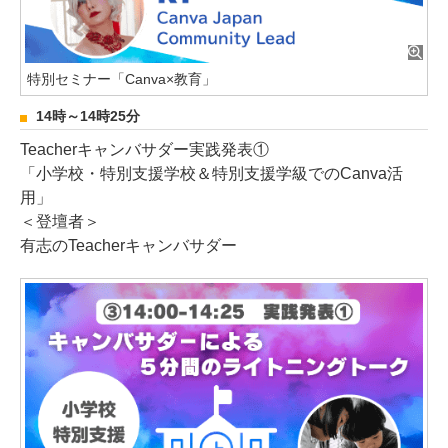
特別セミナー「Canva×教育」
14時～14時25分
Teacherキャンバサダー実践発表①
「小学校・特別支援学校＆特別支援学級でのCanva活
用」
＜登壇者＞
有志のTeacherキャンバサダー