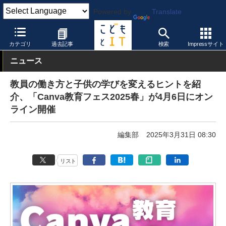
Powered by
Translate
こどもとIT
イベント・セミナー
カテゴリ
過去記事
検索
Impressサイト
ニュース
教員の働き方と子供の学びを変えるヒントを紹
介、「Canva教育フェス2025春」が4月6日にオン
ライン開催
編集部
2025年3月31日 08:30
リスト