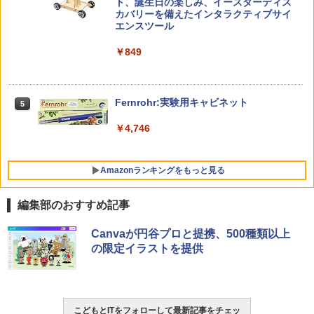
カル国旗パズル 知育玩具 おもちゃ 4歳以
ト、誕生日の楽しみ、イースターディス
上 KUMON LK-10
カバリーを備えたインタラクティブサイ
エンスツール
￥2,127
自分の思いを言葉にする こどもアウトプ
5
ゼロからわかる！ みるみる図形に強く
5
￥849
ット図鑑 (サンクチュアリ出版)
なるマンガ
￥1,650
￥1,430
Amazon Fire HD 10 キッズプロ (10イン
5
チ) ディズニー スティッチ エディション
Fernrohr:実験用キャビネット
5
対象年齢6歳から 数千点のキッズコンテ
ンツが1年間使い放題
￥4,746
￥26,980
Amazonランキングをもっと見る
編集部のおすすめ記事
Canvaが円谷プロと提携、500種類以上
の限定イラストを提供
こどもとITをフォローして最新記事をチェッ