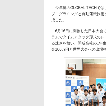
今年度のGLOBAL TECHで
プログラミングと自動運転技術
成した。
6月16日に開催した日本大会
ラムでタイムアタック形式のレ
る速さを競い、開成高校の1年
金100万円と世界大会への出場