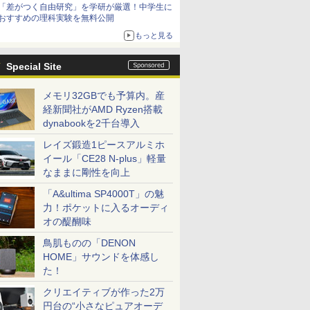
「差がつく自由研究」を学研が厳選！中学生に
おすすめの理科実験を無料公開
もっと見る
Special Site
メモリ32GBでも予算内。産
経新聞社がAMD Ryzen搭載
dynabookを2千台導入
レイズ鍛造1ピースアルミホ
イール「CE28 N-plus」軽量
なままに剛性を向上
「A&ultima SP4000T」の魅
力！ポケットに入るオーディ
オの醍醐味
鳥肌ものの「DENON
HOME」サウンドを体感し
た！
クリエイティブが作った2万
円台の“小さなピュアオーデ