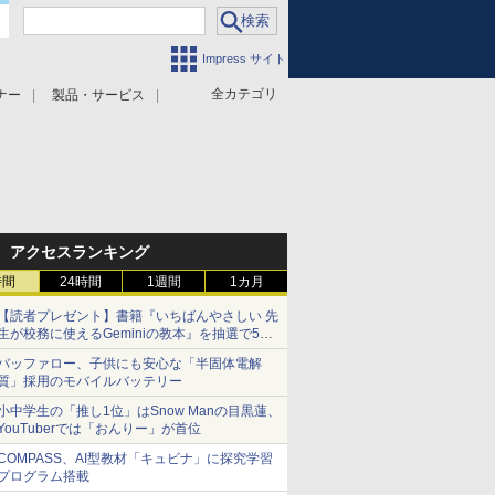
Impress サイト
全カテゴリ
ナー
製品・サービス
アクセスランキング
時間
24時間
1週間
1カ月
【読者プレゼント】書籍『いちばんやさしい 先
生が校務に使えるGeminiの教本』を抽選で5名
様にプレゼント ――応募締切は2026年8月12
バッファロー、子供にも安心な「半固体電解
日（水）まで
質」採用のモバイルバッテリー
小中学生の「推し1位」はSnow Manの目黒蓮、
YouTuberでは「おんりー」が首位
COMPASS、AI型教材「キュビナ」に探究学習
プログラム搭載