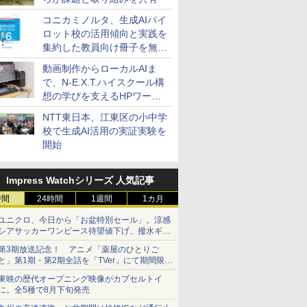
コニカミノルタ、生成AIパイ
ロット校の活用傾向と実践を
集約した教員向け冊子を無料
公開
動画制作からローカルAIま
で、N-E.X.T.ハイスクール構
想の学びを支えるHPワーク
ステーション
NTT東日本、江東区の小中学
校で生成AI活用の実証実験を
開始
Impress Watchシリーズ 人気記事
時間
24時間
1週間
1カ月
ユニクロ、今日から「お盆特別セール」。涼感
シアサッカーワンピース待望値下げ、撥水ギア
ショーツは1990円に
第3期放送記念！ アニメ「薬屋のひとりご
と」第1期・第2期全話を「TVer」にて期間限定
で順次無料配信開始
東映の歴代オープニング映像がカプセルトイ
に。全5種で8月下旬発売