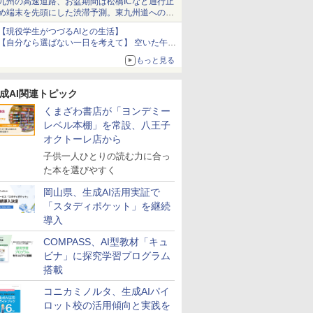
九州の高速道路、お盆期間は松橋ICなど通行止
め端末を先頭にした渋滞予測。東九州道への迂
回は料金調整を実施
【現役学生がつづるAIとの生活】
【自分なら選ばない一日を考えて】 空いた午後
をチャッピーに捧げたら、思わぬ絶景に出会っ
もっと見る
た話
成AI関連トピック
くまざわ書店が「ヨンデミー
レベル本棚」を常設、八王子
オクトーレ店から
子供一人ひとりの読む力に合っ
た本を選びやすく
岡山県、生成AI活用実証で
「スタディポケット」を継続
導入
COMPASS、AI型教材「キュ
ビナ」に探究学習プログラム
搭載
コニカミノルタ、生成AIパイ
ロット校の活用傾向と実践を