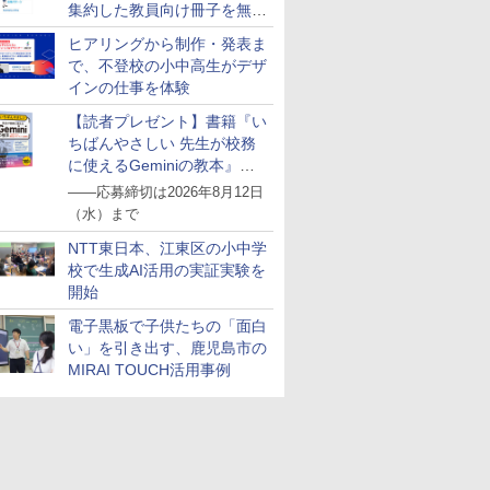
集約した教員向け冊子を無料
公開
ヒアリングから制作・発表ま
で、不登校の小中高生がデザ
インの仕事を体験
【読者プレゼント】書籍『い
ちばんやさしい 先生が校務
に使えるGeminiの教本』を
抽選で5名様にプレゼント
――応募締切は2026年8月12日
（水）まで
NTT東日本、江東区の小中学
校で生成AI活用の実証実験を
開始
電子黒板で子供たちの「面白
い」を引き出す、鹿児島市の
MIRAI TOUCH活用事例