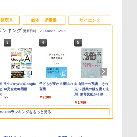
学習玩具
絵本・児童書
サイエンス
筋ランキング
更新日時：2026/08/09 12:18
3
4
5
6
何
先生のためのGoogle
子どもが変わる魔法の
向山洋一の系譜、その
ゼロからわか
と
AI完全攻略図鑑
言葉
先へ 授業の腕を磨く法
るみる図形に
)
則: 教育技術が子供の
マンガ
￥-
￥2,200
可能性を伸ばす
￥2,750
￥1,430
mazonランキングをもっと見る
3
3
3
4
4
4
5
5
5
6
6
6