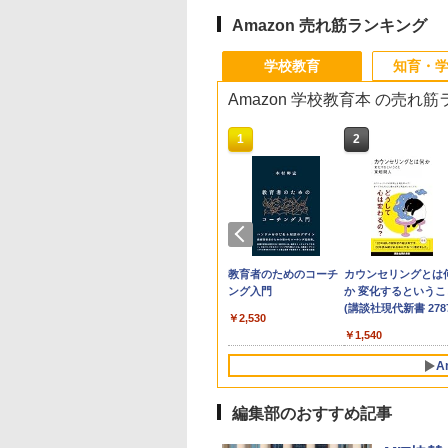
Amazon 売れ筋ランキング
学校教育
知育・
Amazon 学校教育本 の売れ
10
1
2
生の究極の自学ノ
「あの子だけずるい」
教育者のためのコーチ
カウンセリングとは
図鑑2: 選べるレシ
がなくなる学校 合理
ング入門
か 変化するというこ
的配慮を支える基礎的
(講談社現代新書 2787
￥2,530
環境整備
760
￥2,420
￥1,540
A
編集部のおすすめ記事
10
10
10
1
1
1
2
2
2