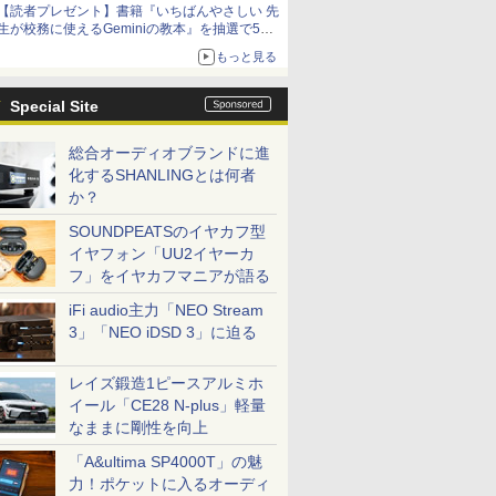
【読者プレゼント】書籍『いちばんやさしい 先
生が校務に使えるGeminiの教本』を抽選で5名
様にプレゼント ――応募締切は2026年8月12
もっと見る
日（水）まで
Special Site
総合オーディオブランドに進
化するSHANLINGとは何者
か？
SOUNDPEATSのイヤカフ型
イヤフォン「UU2イヤーカ
フ」をイヤカフマニアが語る
iFi audio主力「NEO Stream
3」「NEO iDSD 3」に迫る
レイズ鍛造1ピースアルミホ
イール「CE28 N-plus」軽量
なままに剛性を向上
「A&ultima SP4000T」の魅
力！ポケットに入るオーディ