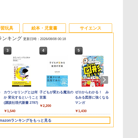
学習玩具
絵本・児童書
サイエンス
筋ランキング
更新日時：2026/08/08 00:18
3
4
5
6
e
カウンセリングとは何
子どもが変わる魔法の
ゼロからわかる！ み
「ことばで伝
か 変化するということ
言葉
るみる図形に強くなる
できない子ど
(講談社現代新書 2787)
マンガ
が〈ことばの
￥2,200
てるのか
￥1,540
￥1,430
￥1,870
mazonランキングをもっと見る