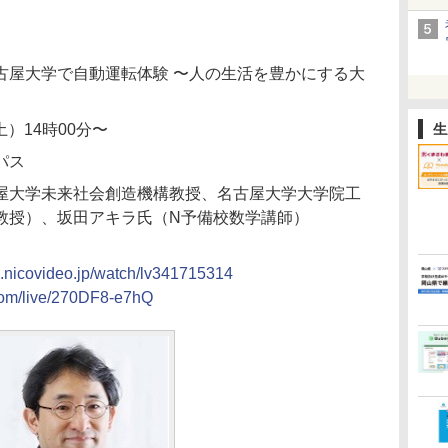
古屋大学で自動運転体験 〜人の生活を豊かにする大
土）14時00分〜
生
パス
屋大学未来社会創造機構教授、名古屋大学大学院工
教授）、坂田アキラ氏（N予備校数学講師）
ve.nicovideo.jp/watch/lv341715314
.com/live/270DF8-e7hQ