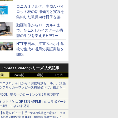
コニカミノルタ、生成AIパイ
ロット校の活用傾向と実践を
集約した教員向け冊子を無料
公開
動画制作からローカルAIま
で、N-E.X.T.ハイスクール構
想の学びを支えるHPワーク
ステーション
NTT東日本、江東区の小中学
校で生成AI活用の実証実験を
開始
Impress Watchシリーズ 人気記事
時間
24時間
1週間
1カ月
ユニクロ、今日から「お盆特別セール」。涼感
シアサッカーワンピース待望値下げ、撥水ギア
ショーツは1990円に
KDDI、楽天へのローミングを9月末で終了
ミスド「Mrs. GREEN APPLE」のコラボドーナ
ツ4種、いよいよ発売！
【家電レビュー】手ごわい雑草との戦い、コメ
リの草刈機で完全勝利 掃除機感覚で使えた