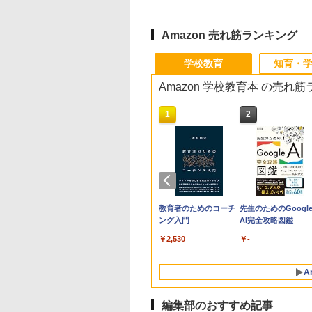
Amazon 売れ筋ランキング
学校教育
知育・
Amazon 学校教育本 の売れ
10
1
2
生の究極の自学ノ
「あの子だけずるい」
教育者のためのコーチ
先生のためのGoogl
図鑑2: 選べるレシ
がなくなる学校 合理
ング入門
AI完全攻略図鑑
的配慮を支える基礎的
￥2,530
￥-
環境整備
760
￥2,420
A
編集部のおすすめ記事