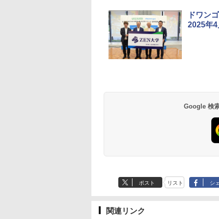
10
10
10
1
1
1
2
2
2
ドワンゴ
2025
ん出版(KUMON
受験ムビスタ 八澤
e Kristalle selbst
TIME TIMER MOD
【改訂版】Z会 速読英
Glitzer-Diamanten:
Amazon Fire HD 10 キ
タッチペンで音が聞け
ThinkFun ボードゲー
パイロット スイスイ
中学英語をもう一度
モルカ: 原子・分子
LISHING) くもん
った6時間で古典
hten:
Home Edition 9cm 60
熟語｜大学受験の定
Experimentierkasten
ッズモデル (10インチ)
る!はじめてずかん1000
ム 「サーキット・メイ
えかき for Study 何
とつひとつわかりや
強くなるカードゲー
そろばん120 知育
 MOVIE×STUDY
erimentierkasten
分 タイムタイマー モ
番！ 効率的な速読学習
ピンク 対象年齢3歳か
英語つき ([バラエテ
ズ」 配線回路をプログ
も書ける! れんしゅ
く。改訂版
￥3,284
￥1,980
 おもちゃ 3歳以上
ッド メタリック ミッ
で熟語をマスター
ら 数千点のキッズコン
ィ])
ラミングする 日本語説
ボード ひらがな・カ
Google
882
870
767
￥4,891
￥1,320
￥23,980
￥5,478
￥3,118
￥2,073
￥2,750
ON WC-22
ドナイト 時間管理 学
テンツが1年間使い放題
明書付 8歳~ 76341 誕
カナ・すうじ・ABC 
習タイマー TTM9-
生日 クリスマス
歳以上 知育
HMM-W 正規品 + クリ
スマス ラッピング袋
セット BL
ポスト
リスト
シ
関連リンク