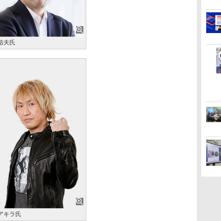
信夫氏
アキラ氏