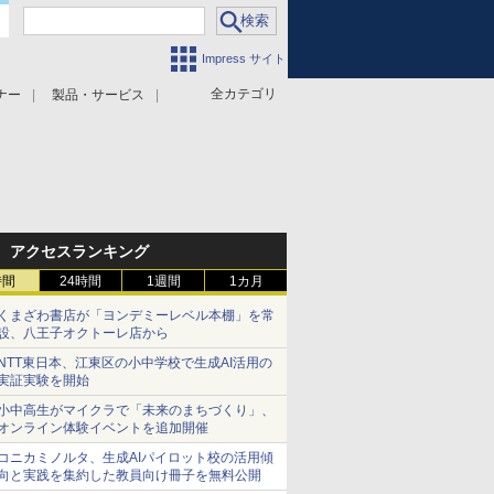
Impress サイト
全カテゴリ
ナー
製品・サービス
アクセスランキング
時間
24時間
1週間
1カ月
くまざわ書店が「ヨンデミーレベル本棚」を常
設、八王子オクトーレ店から
NTT東日本、江東区の小中学校で生成AI活用の
実証実験を開始
小中高生がマイクラで「未来のまちづくり」、
オンライン体験イベントを追加開催
コニカミノルタ、生成AIパイロット校の活用傾
向と実践を集約した教員向け冊子を無料公開