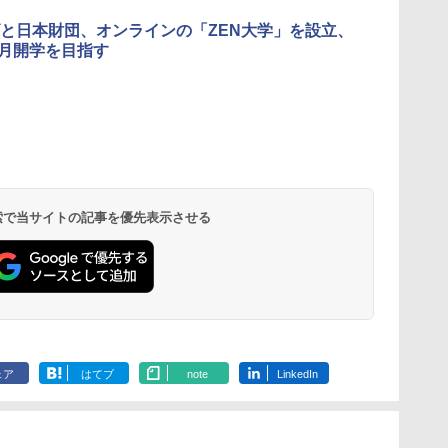
3
3
3
4
4
4
5
5
5
6
6
6
と日本財団、オンラインの「ZEN大学」を設立、
年4月開学を目指す
お
ひ
に
【くもん出版公式特別
仮面ライダー 改造人
物理実験モデル楽器電
くもん出版(KUMON
つかめ！理科ダマン 12
エンジニアリングキッ
Amazon Fire HD 10 キ
自分の思いを言葉にす
Fernrohr:実験用キャ
Joyreal モ
みんな大好き
KOSMOS(コ
回
す
ム
セット】くもん出版
間 限定ケース版
磁気教材を教えるダル
PUBLISHING) ロジカ
最強ロボット決戦！編
ト小さなカート - クリ
ッズプロ (10インチ) デ
る こどもアウトプット
ビネット
リ ビジーボー
キパン シール
617158 フ
う
(KUMON
トンボード/ゴルトンボ
ル国旗パズル 知育玩具
エイティブトイビル
ィズニー スティッチ
図鑑 (サンクチュアリ
具 1 2 3歳
BOOK（重版
スワーリング
￥4,290
￥1,320
￥4,746
タ
PUBLISHING) くもん
ード物理学、
おもちゃ 4歳以上
ド、シンプルなメカニ
エディション 対象年齢
出版)
ント男の子 女
旬発送） (TJ
ニ 先史時代
 検索で当サイトの記事を優先表示させる
￥4,046
￥5,800
￥2,127
￥849
￥26,980
￥1,650
￥2,959
￥2,200
￥5,592
3
の日本地図パズル 日本
Galtonplatteの物理的
KUMON LK-10
ックキット|子供向けの
6歳から 数千点のキッ
玩具 LED お
気づける 実験
の世界遺産すごろく付
な機器
可動部品、ホリデープ
ズコンテンツが1年間
先知育 早期開
歳からのお子
き 知育玩具 おもちゃ 5
ロジェクト、ギフトイ
使い放題
ンダード・エ
心者向けセット
歳以上 KUMON PN-33
ベント、誕生日の楽し
ン)
物 洗面器 ピ
み、イースターディス
飾 多言語対応
カバリーを備えたイン
タラクティブサイエン
スツール
ェア
はてブ
note
LinkedIn