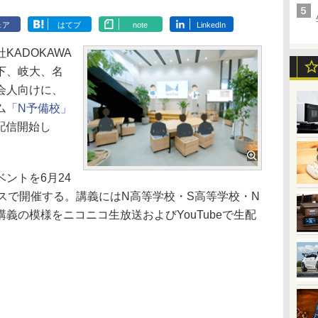
ェア
はてブ
note
LinkedIn
ADOKAWA
下、岐大、名
会人向けに、
ム
「N予備校」
り配信開始し
ントを6月24
スで開催する。講義にはN高等学校・S高等学校・N
義の模様をニコニコ生放送およびYouTubeで生配