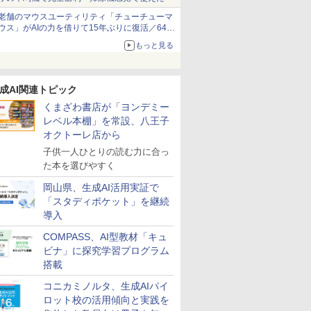
老舗のマウスユーティリティ「チューチューマ
ウス」がAIの力を借りて15年ぶりに復活／64bit
化、Windows 10/11、「Chrome」も走り回
もっと見る
る。復活記念で2026年末まで500円
成AI関連トピック
くまざわ書店が「ヨンデミー
レベル本棚」を常設、八王子
オクトーレ店から
子供一人ひとりの読む力に合っ
た本を選びやすく
岡山県、生成AI活用実証で
「スタディポケット」を継続
導入
COMPASS、AI型教材「キュ
ビナ」に探究学習プログラム
搭載
コニカミノルタ、生成AIパイ
ロット校の活用傾向と実践を