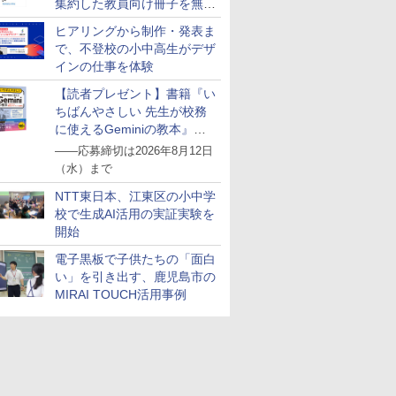
集約した教員向け冊子を無料
公開
ヒアリングから制作・発表ま
で、不登校の小中高生がデザ
インの仕事を体験
【読者プレゼント】書籍『い
ちばんやさしい 先生が校務
に使えるGeminiの教本』を
抽選で5名様にプレゼント
――応募締切は2026年8月12日
（水）まで
NTT東日本、江東区の小中学
校で生成AI活用の実証実験を
開始
電子黒板で子供たちの「面白
い」を引き出す、鹿児島市の
MIRAI TOUCH活用事例