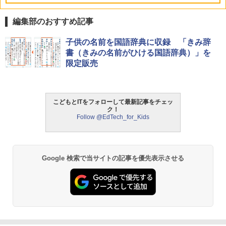
編集部のおすすめ記事
Amazon Fire HD 10 キッズモデル (10イ
タッチペンで音が聞ける!はじめてずかん
ThinkFun ボードゲーム 「サーキット・
子供の名前を国語辞典に収録 「きみ辞
1
1
1
ンチ) ピンク 対象年齢3歳から 数千点の
1000 英語つき ([バラエティ])
メイズ」 配線回路をプログラミングする
書（きみの名前がひける国語辞典）」を
キッズコンテンツが1年間使い放題
日本語説明書付 8歳~ 76341 誕生日 クリ
限定販売
スマス
￥5,478
￥23,980
￥3,118
こどもとITをフォローして最新記事をチェッ
中学英語をもう一度ひとつひとつわかり
2
ク！
パイロット スイスイおえかき for Study
2
やすく。改訂版
Follow @EdTech_for_Kids
何回も書ける! れんしゅうボード ひらが
モルカ: 原子・分子に強くなるカードゲ
2
な・カタカナ・すうじ・ABC 3歳以上 知
ーム
￥2,750
育
￥1,980
￥2,073
Google 検索で当サイトの記事を優先表示させる
仮面ライダー 改造人間 限定ケース版
3
物理実験モデル楽器電磁気教材を教える
3
【くもん出版公式特別セット】くもん出
ダルトンボード/ゴルトンボード物理学、
3
￥4,290
版(KUMON PUBLISHING) くもんの日本
Galtonplatteの物理的な機器
地図パズル 日本の世界遺産すごろく付き
知育玩具 おもちゃ 5歳以上 KUMON PN-
￥5,800