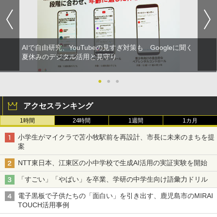
AIで自由研究、YouTubeの見すぎ対策も Googleに聞く
夏休みのデジタル活用と見守り
●
●
●
アクセスランキング
1時間
24時間
1週間
1カ月
小学生がマイクラで苫小牧駅前を再設計、市長に未来のまちを提
案
NTT東日本、江東区の小中学校で生成AI活用の実証実験を開始
「すごい」「やばい」を卒業、学研の中学生向け語彙力ドリル
電子黒板で子供たちの「面白い」を引き出す、鹿児島市のMIRAI
TOUCH活用事例