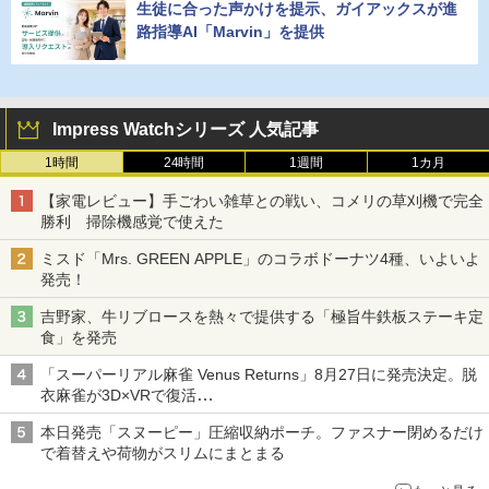
生徒に合った声かけを提示、ガイアックスが進
路指導AI「Marvin」を提供
Impress Watchシリーズ 人気記事
1時間
24時間
1週間
1カ月
【家電レビュー】手ごわい雑草との戦い、コメリの草刈機で完全
勝利 掃除機感覚で使えた
ミスド「Mrs. GREEN APPLE」のコラボドーナツ4種、いよいよ
発売！
吉野家、牛リブロースを熱々で提供する「極旨牛鉄板ステーキ定
食」を発売
「スーパーリアル麻雀 Venus Returns」8月27日に発売決定。脱
衣麻雀が3D×VRで復活
発売から2週間は20%オフになるセールが実施
本日発売「スヌーピー」圧縮収納ポーチ。ファスナー閉めるだけ
で着替えや荷物がスリムにまとまる