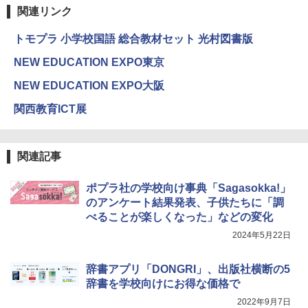
33
関連リンク
￥4,046
つかめ！理科ダマン 12 最強ロボット決
4
トモプラ 小学校国語 総合教材セット 光村図書版
エンジニアリングキット小さなカート -
戦！編
4
クリエイティブトイビルド、シンプルな
NEW EDUCATION EXPO東京
メカニックキット|子供向けの可動部品、
￥1,320
Amazon Fire HD 10 キッズプロ (10イン
ホリデープロジェクト、ギフトイベン
4
NEW EDUCATION EXPO大阪
チ) ディズニー スティッチ エディション
ト、誕生日の楽しみ、イースターディス
対象年齢6歳から 数千点のキッズコンテ
カバリーを備えたインタラクティブサイ
関西教育ICT展
ンツが1年間使い放題
エンスツール
みんな大好き！ ヤマザキパン シールBO
5
￥26,980
￥849
OK（重版：10月上旬発送） (TJMOOK)
関連記事
￥2,200
ポプラ社の学校向け事典「Sagasokka!」
くもん出版(KUMON PUBLISHING) ロジ
Fernrohr:実験用キャビネット
5
5
カル国旗パズル 知育玩具 おもちゃ 4歳以
のアンケート結果発表、子供たちに「調
上 KUMON LK-10
￥4,722
べることが楽しくなった」などの変化
2024年5月22日
￥2,015
辞書アプリ「DONGRI」、出版社横断の5
辞書を学校向けにお得な価格で
2022年9月7日