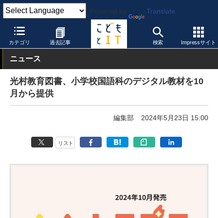
Powered by
Translate
こどもとIT
製品・サービス
デジタル教科書・教材
カテゴリ
過去記事
検索
Impressサイト
ニュース
光村教育図書、小学校国語科のデジタル教材を10
月から提供
編集部
2024年5月23日 15:00
リスト