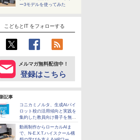
ー3モデルを使ってみた
こどもとIT をフォローする
メルマガ無料配信中！
登録はこちら
新記事
コニカミノルタ、生成AIパイ
ロット校の活用傾向と実践を
集約した教員向け冊子を無料
公開
動画制作からローカルAIま
で、N-E.X.T.ハイスクール構
想の学びを支えるHPワーク