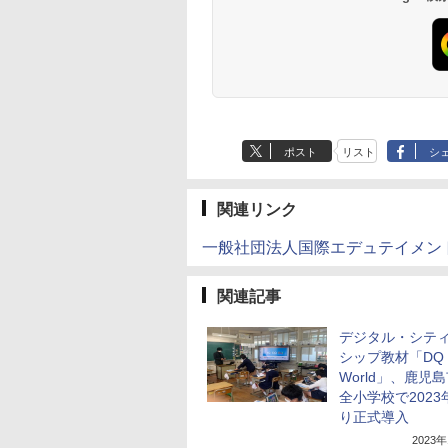
ポスト
リスト
シ
関連リンク
一般社団法人国際エデュテイメン
関連記事
デジタル・シテ
シップ教材「DQ
World」、鹿児
全小学校で2023
り正式導入
2023