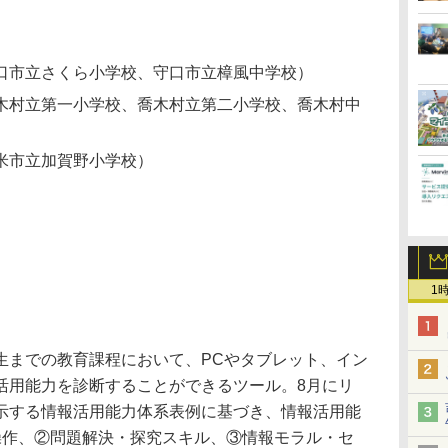
口市立さくら小学校、守口市立樟風中学校）
木村立第一小学校、喬木村立第二小学校、喬木村中
米市立加賀野小学校）
1
生までの教育課程において、PCやタブレット、イン
活用能力を診断することができるツール。8月にリ
示する情報活用能力体系表例に基づき、情報活用能
操作、②問題解決・探究スキル、③情報モラル・セ