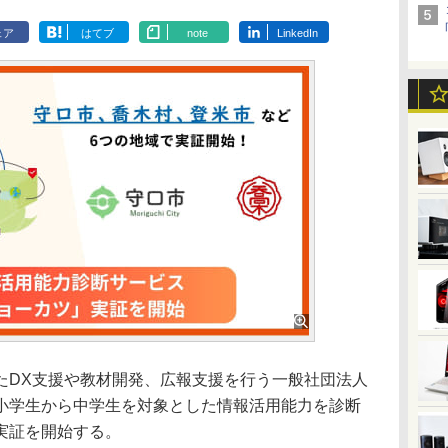
ェア
はてブ
note
LinkedIn
たDX支援や教材開発、広報支援を行う一般社団法人
小学生から中学生を対象とした情報活用能力を診断
実証を開始する。