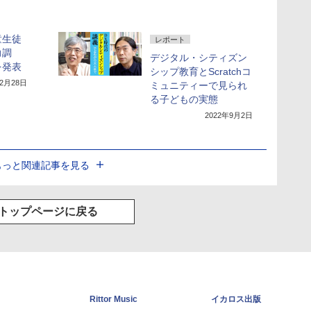
童生徒
レポート
力調
デジタル・シティズン
を発表
シップ教育とScratchコ
12月28日
ミュニティーで見られ
る子どもの実態
2022年9月2日
もっと関連記事を見る
トップページに戻る
Rittor Music
イカロス出版