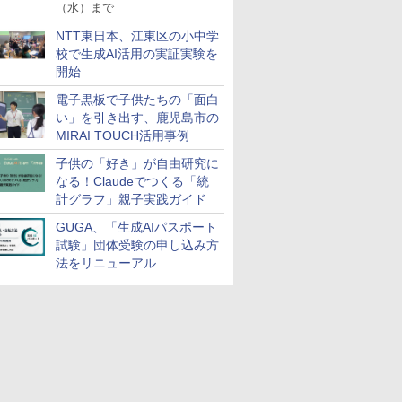
（水）まで
NTT東日本、江東区の小中学
校で生成AI活用の実証実験を
譜、その
ンテッソー
少年読書感
スモス)
人間関係に「線を引
くもん出版(KUMON
図鑑いきもの飼ってみ
KOSMOS 617134 サイ
小学生の究極の自学ノ
アガツマ(AGATSUMA)
大学受験ムビスタ 八澤
Exp Natur 50 ミネラル
地頭力の正体
双眼鏡【IFデザイン賞
自分の思いを言葉にす
Grüne Kristalle selbst
「あの子だ
くもん出版
【改訂版】
Glitzer-D
開始
腕を磨く法
ド 知育玩
クール 課
ァンサイエン
く」レッスン 人生がラ
PUBLISHING) くるく
た カマキリを黄色い世
ボーグハンド - 油圧制
ート図鑑2: 選べるレシ
アンパンマンが上手に
のたった6時間で古典文
&シュタイン。
受賞】双眼鏡 ライブ用
る こどもアウトプット
züchten:
がなくなる
PUBLISH
熟語｜大学
Experimen
￥1,760
電子黒板で子供たちの「面白
が子供の
誕生日プレゼ
まだここ
ソルトガ
クになる「バウンダリ
るレッスン KR-13 知育
界で育てたらどうな
御 XXL ロボットハンド
ピ編
描けちゃう! 天才脳ら
法: MOVIE×STUDY
20倍 望遠鏡 防振 オペ
図鑑 (サンクチュアリ
Experimentierkasten
的配慮を支
の玉そろばん
番！ 効率
￥3,114
￥3,258
す
の子 知育
語館 94)
の時間を活
ー」の考え方
玩具 おもちゃ 3歳以上
る?
サイズ調整可能 左利き
くがき教室 対象年齢
ラグラス 天空席 ディ
出版)
環境整備
玩具 おも
で熟語をマ
い」を引き出す、鹿児島市の
￥1,760
￥1,300
￥1,870
￥14,790
￥1,760
￥3,491
￥1,870
￥1,709
￥1,650
￥1,767
￥2,420
￥2,882
￥1,320
もちゃ 指
セット 8
KUMON
用 実験ボックス 10~14
1.5才～ お絵描き おも
テールを明瞭に捉えま
KUMON W
MIRAI TOUCH活用事例
発 (スタ
様向け 初
歳のお子様用 多言語説
ちゃ
す【SPIE光学技術 + 物
ディショ
 卵 食べ
明書 (英語)
理技術防振】広角視野
子供の「好き」が自由研究に
ペット 装
人間工学に基づく設計
なる！Claudeでつくる「統
&アイカップ クリアで
計グラフ」親子実践ガイド
安定した視覚体験 超軽
量 コンパクト 手の平
GUGA、「生成AIパスポート
サイズ 近視対応 日本
試験」団体受験の申し込み方
語取扱説明書 バードウ
法をリニューアル
ォッチング/スポーツ観
戦用/コンサート用/野
鳥観察/卒業コンサート