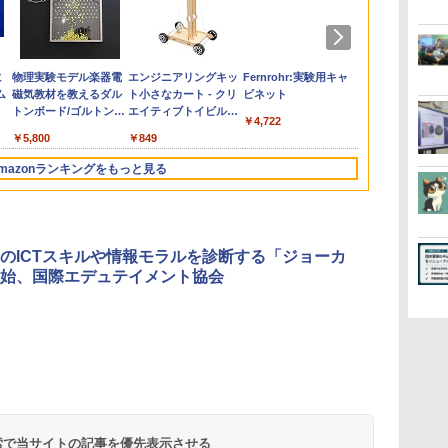
の
お
ひ
に
カウンセリングとは何
【くもん出版公式特別
仮面ライダー 改造人
物理実験モデル楽器電
「ことばで伝える」が
Amazon Fire HD 10 キ
つかめ！理科ダマン 12
エンジニアリングキッ
ゼロからわかる！ み
くもん出版(KUMON
みんな大好き！ ヤマザ
Fernrohr:実験用キャ
向山洋一の系
Joyreal モ
【第72回青
KOSMOS(コ
回
す
ム
か 変化するということ
セット】くもん出版
間 限定ケース版
磁気教材を教えるダル
できない子どもたち 誰
ッズプロ (10インチ) デ
最強ロボット決戦！編
ト小さなカート - クリ
るみる図形に強くなる
PUBLISHING) ロジカ
キパン シール
ビネット
先へ 授業の
リ ビジーボー
想文全国コン
617158 フ
う
(講談社現代新書 2787)
(KUMON
トンボード/ゴルトンボ
が〈ことばの力〉を育
ィズニー スティッチ
エイティブトイビル
マンガ
ル国旗パズル 知育玩具
BOOK（重版：10月上
則: 教育技術
具 1 2 3歳
題図書】まだ
スワーリング
￥4,290
￥1,320
￥4,722
タ
PUBLISHING) くもん
ード物理学、
てるのか
エディション 対象年齢
ド、シンプルなメカニ
おもちゃ 4歳以上
旬発送） (TJMOOK)
可能性を伸ば
ント男の子 女
から (ポプラ物
ニ 先史時代
￥1,540
￥4,046
￥5,800
￥1,870
￥26,980
￥849
￥1,430
￥2,127
￥2,200
￥2,750
￥2,959
￥1,540
￥5,592
3
の日本地図パズル 日本
Galtonplatteの物理的
6歳から 数千点のキッ
ックキット|子供向けの
KUMON LK-10
玩具 LED お
気づける 実験
の世界遺産すごろく付
な機器
ズコンテンツが1年間
可動部品、ホリデープ
先知育 早期開
歳からのお子
mazonランキングをもっと見る
き 知育玩具 おもちゃ 5
使い放題
ロジェクト、ギフトイ
ンダード・エ
心者向けセット
歳以上 KUMON PN-33
ベント、誕生日の楽し
ン)
物 洗面器 ピ
み、イースターディス
飾 多言語対応
カバリーを備えたイン
タラクティブサイエン
のICTスキルや情報モラルを診断する「ジョーカ
スツール
始、国際エデュテイメント協会
 検索で当サイトの記事を優先表示させる