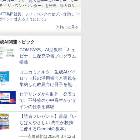
バーガーキング、超大型チーズバーガー「ダー
ティ ザ・ワンパウンダー」を発売。総カロリー
約1656kcal、総重量約527g！
NTT島田社長、ソフトバンクのセブン出資に「d
ポイント使えるようにして」
もっと見る
成AI関連トピック
COMPASS、AI型教材「キュ
ビナ」に探究学習プログラム
搭載
コニカミノルタ、生成AIパイ
ロット校の活用傾向と実践を
集約した教員向け冊子を無料
公開
ヒアリングから制作・発表ま
で、不登校の小中高生がデザ
インの仕事を体験
【読者プレゼント】書籍『い
7
7
7
7
8
8
8
8
9
9
9
9
10
10
10
10
ちばんやさしい 先生が校務
に使えるGeminiの教本』を
抽選で5名様にプレゼント
――応募締切は2026年8月12日