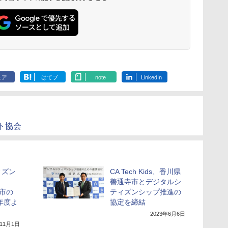
ェア
はてブ
note
LinkedIn
ト協会
ィズン
CA Tech Kids、香川県
善通寺市とデジタルシ
島市の
ティズンシップ推進の
年度よ
協定を締結
2023年6月6日
年11月1日