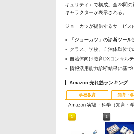
キュリティ）で構成。全28問
キャラクターが表示される。
ジョーカツが提供するサービス
「ジョーカツ」の診断ツール
クラス、学校、自治体単位で
自治体向け教育DXコンサル
情報活用能力診断結果に基づ
Amazon 売れ筋ランキング
学校教育
知育・
Amazon 実験・科学（知育
10
10
10
10
1
1
1
1
2
2
2
2