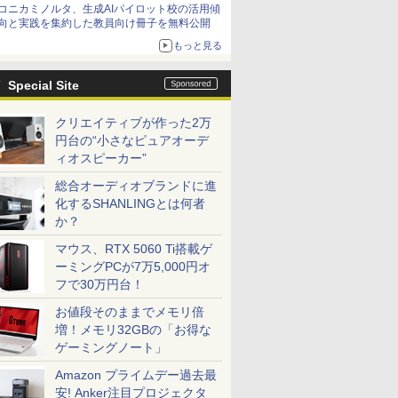
コニカミノルタ、生成AIパイロット校の活用傾
向と実践を集約した教員向け冊子を無料公開
もっと見る
Special Site
クリエイティブが作った2万
円台の“小さなピュアオーデ
ィオスピーカー”
総合オーディオブランドに進
化するSHANLINGとは何者
か？
マウス、RTX 5060 Ti搭載ゲ
ーミングPCが7万5,000円オ
フで30万円台！
お値段そのままでメモリ倍
増！メモリ32GBの「お得な
ゲーミングノート」
Amazon プライムデー過去最
安! Anker注目プロジェクタ