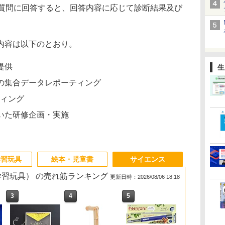
の質問に回答すると、回答内容に応じて診断結果及び
内容は以下のとおり。
提供
生
の集合データレポーティング
ティング
いた研修企画・実施
学習玩具
絵本・児童書
サイエンス
・学習玩具） の売れ筋ランキング
更新日時：2026/08/06 18:18
3
3
3
3
4
4
4
4
5
5
5
5
6
6
6
6