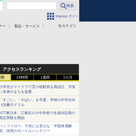
Impress サイト
全カテゴリ
ナー
製品・サービス
アクセスランキング
時間
24時間
1週間
1カ月
小学生がマイクラで苫小牧駅前を再設計、市長
に未来のまちを提案
「すごい」「やばい」を卒業、学研の中学生向
け語彙力ドリル
NTT東日本、江東区の小中学校で生成AI活用の
実証実験を開始
バッファロー、子供にも安心な「半固体電解
質」採用のモバイルバッテリー