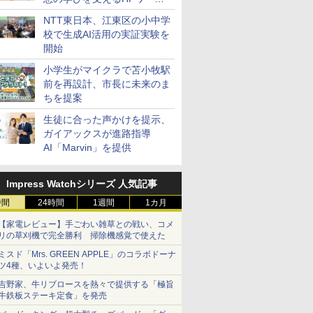
ステーション
NTT東日本、江東区の小中学
校で生成AI活用の実証実験を
開始
小学生がマイクラで苫小牧駅
前を再設計、市長に未来のま
ちを提案
生徒に合った声かけを提示、
ガイアックスが進路指導
AI「Marvin」を提供
Impress Watchシリーズ 人気記事
時間
24時間
1週間
1カ月
【家電レビュー】手ごわい雑草との戦い、コメ
リの草刈機で完全勝利 掃除機感覚で使えた
ミスド「Mrs. GREEN APPLE」のコラボドーナ
ツ4種、いよいよ発売！
吉野家、牛リブロースを熱々で提供する「極旨
牛鉄板ステーキ定食」を発売