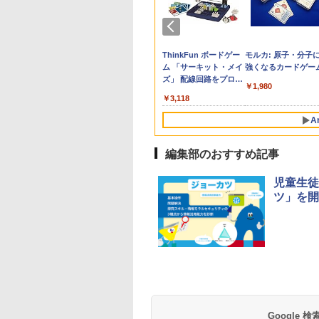
力の正体
鏡【IFデザイン賞
の思いを言葉にす
e Kristalle selbst
「あの子だけずるい」
くもん出版(KUMON
【改訂版】Z会 速読英
Glitzer-Diamanten:
先生のためのGoogle
Amazon Fire HD 10 キ
タッチペンで音が聞け
ThinkFun ボードゲー
子どもが変わる魔法
パイロット スイスイ
中学英語をもう一度
モルカ: 原子・分子
】双眼鏡 ライブ用
こどもアウトプット
hten:
がなくなる学校 合理
PUBLISHING) くもん
熟語｜大学受験の定
Experimentierkasten
AI完全攻略図鑑
ッズモデル (10インチ)
る!はじめてずかん1000
ム 「サーキット・メイ
言葉
えかき for Study 何
とつひとつわかりや
強くなるカードゲー
760
倍 望遠鏡 防振 オペ
 (サンクチュアリ
erimentierkasten
的配慮を支える基礎的
の玉そろばん120 知育
番！ 効率的な速読学習
ピンク 対象年齢3歳か
英語つき ([バラエテ
ズ」 配線回路をプログ
も書ける! れんしゅ
く。改訂版
￥3,258
￥-
￥2,200
￥1,980
ラス 天空席 ディ
)
環境整備
玩具 おもちゃ 3歳以上
で熟語をマスター
ら 数千点のキッズコン
ィ])
ラミングする 日本語説
ボード ひらがな・カ
709
650
767
￥2,420
￥2,882
￥1,320
￥23,980
￥5,478
￥3,118
￥2,073
￥2,750
ルを明瞭に捉えま
KUMON WC-22
テンツが1年間使い放題
明書付 8歳~ 76341 誕
カナ・すうじ・ABC 
SPIE光学技術 + 物
生日 クリスマス
歳以上 知育
A
術防振】広角視野
工学に基づく設計
イカップ クリアで
編集部のおすすめ記事
した視覚体験 超軽
コンパクト 手の平
児童生徒
ズ 近視対応 日本
ツ」を開
扱説明書 バードウ
チング/スポーツ観
/コンサート用/野
察/卒業コンサート
Google