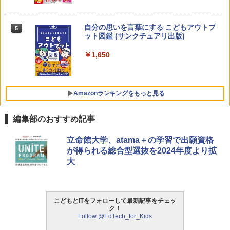
上 KUMON LK-10
￥2,127
自分の思いを言葉にする こどもアウトプ
5
ゼロからわかる！ みるみる図形に強く
5
ット図鑑 (サンクチュアリ出版)
なるマンガ
￥1,650
￥1,430
Amazon Fire HD 10 キッズプロ (10イン
5
チ) ディズニー スティッチ エディション
対象年齢6歳から 数千点のキッズコンテ
ンツが1年間使い放題
Amazonランキングをもっと見る
￥26,980
編集部のおすすめ記事
ThinkFun ボードゲーム 「サーキット・
立命館大学、atama＋の学習で出願資格
1
メイズ」 配線回路をプログラミングする
が得られる総合型選抜を2024年度より拡
日本語説明書付 8歳~ 76341 誕生日 クリ
大
スマス
￥3,118
こどもとITをフォローして最新記事をチェッ
ク！
Follow @EdTech_for_Kids
モルカ: 原子・分子に強くなるカードゲ
2
ーム