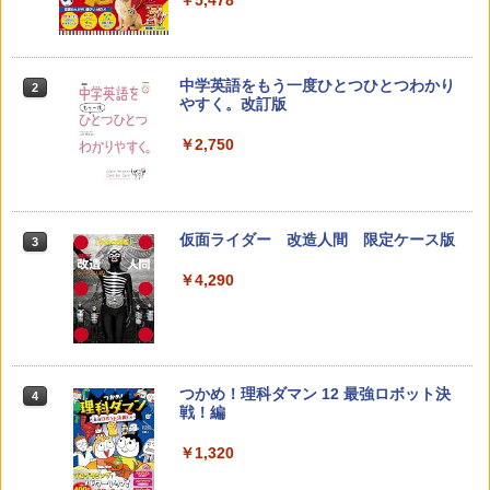
￥5,478
￥23,980
中学英語をもう一度ひとつひとつわかり
2
先生のためのGoogle AI完全攻略図鑑
パイロット スイスイおえかき for Study
2
2
やすく。改訂版
何回も書ける! れんしゅうボード ひらが
な・カタカナ・すうじ・ABC 3歳以上 知
￥-
￥2,750
育
￥2,073
仮面ライダー 改造人間 限定ケース版
3
カウンセリングとは何か 変化するという
3
こと (講談社現代新書 2787)
【くもん出版公式特別セット】くもん出
3
￥4,290
版(KUMON PUBLISHING) くもんの日本
￥1,540
地図パズル 日本の世界遺産すごろく付き
知育玩具 おもちゃ 5歳以上 KUMON PN-
33
￥4,046
つかめ！理科ダマン 12 最強ロボット決
4
子どもが変わる魔法の言葉
4
戦！編
￥2,200
￥1,320
くもん出版(KUMON PUBLISHING) ロジ
4
カル国旗パズル 知育玩具 おもちゃ 4歳以