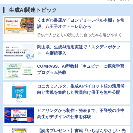
生成AI関連トピック
くまざわ書店が「ヨンデミーレベル本棚」を常
設、八王子オクトーレ店から
子供一人ひとりの読む力に合った本を選びやすく
岡山県、生成AI活用実証で「スタディポケッ
ト」を継続導入
COMPASS、AI型教材「キュビナ」に探究学習
プログラム搭載
コニカミノルタ、生成AIパイロット校の活用傾
向と実践を集約した教員向け冊子を無料公開
ヒアリングから制作・発表まで、不登校の小中
高生がデザインの仕事を体験
【読者プレゼント】書籍『いちばんやさしい 先