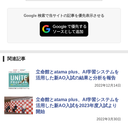
￥1,980
Google 検索で当サイトの記事を優先表示させる
物理実験モデル楽器電磁気教材を教える
3
ダルトンボード/ゴルトンボード物理学、
Galtonplatteの物理的な機器
￥5,800
関連記事
立命館とatama plus、AI学習システムを
エンジニアリングキット小さなカート -
4
クリエイティブトイビルド、シンプルな
活用した新AO入試の結果と分析を報告
メカニックキット|子供向けの可動部品、
2022年12月14日
ホリデープロジェクト、ギフトイベン
ト、誕生日の楽しみ、イースターディス
カバリーを備えたインタラクティブサイ
立命館とatama plus、AI学習システムを
エンスツール
活用した新AO入試を2023年度入試より
開始
￥849
2022年3月30日