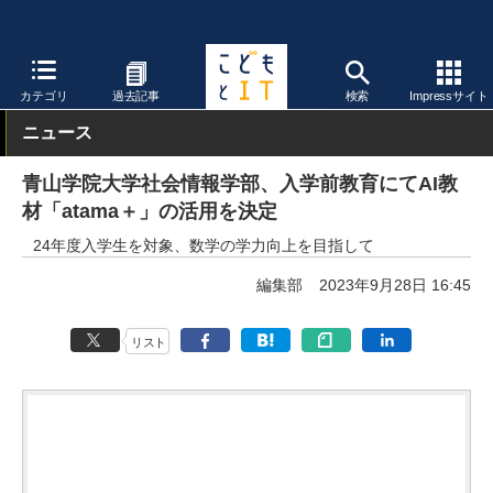
こどもとIT
校種
大学・短大・専門学校
カテゴリ
過去記事
検索
Impressサイト
ニュース
青山学院大学社会情報学部、入学前教育にてAI教
材「atama＋」の活用を決定
24年度入学生を対象、数学の学力向上を目指して
編集部
2023年9月28日 16:45
リスト