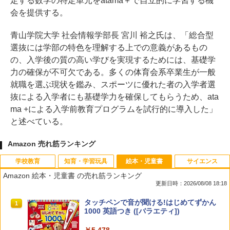
定する数学の特定単元をatama＋で自立的に学習する機
会を提供する。
青山学院大学 社会情報学部長 宮川 裕之氏は、「総合型
選抜には学部の特色を理解する上での意義があるもの
の、入学後の質の高い学びを実現するためには、基礎学
力の確保が不可欠である。多くの体育会系卒業生が一般
就職を選ぶ現状を鑑み、スポーツに優れた者の入学者選
抜による入学者にも基礎学力を確保してもらうため、ata
ma +による入学前教育プログラムを試行的に導入した」
と述べている。
Amazon 売れ筋ランキング
学校教育
知育・学習玩具
絵本・児童書
サイエンス
Amazon 絵本・児童書 の売れ筋ランキング
更新日時：2026/08/08 18:18
教育者のためのコーチング入門
Amazon Fire HD 10 キッズモデル (10イ
タッチペンで音が聞ける!はじめてずかん
1
1
1
ンチ) ピンク 対象年齢3歳から 数千点の
1000 英語つき ([バラエティ])
キッズコンテンツが1年間使い放題
￥2,530