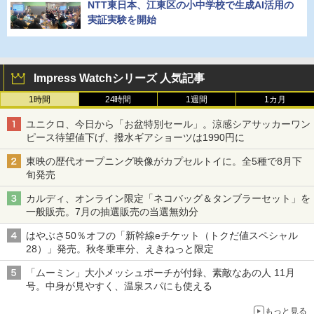
NTT東日本、江東区の小中学校で生成AI活用の
実証実験を開始
Impress Watchシリーズ 人気記事
1時間
24時間
1週間
1カ月
ユニクロ、今日から「お盆特別セール」。涼感シアサッカーワン
ピース待望値下げ、撥水ギアショーツは1990円に
東映の歴代オープニング映像がカプセルトイに。全5種で8月下
旬発売
カルディ、オンライン限定「ネコバッグ＆タンブラーセット」を
一般販売。7月の抽選販売の当選無効分
はやぶさ50％オフの「新幹線eチケット（トクだ値スペシャル
28）」発売。秋冬乗車分、えきねっと限定
「ムーミン」大小メッシュポーチが付録、素敵なあの人 11月
号。中身が見やすく、温泉スパにも使える
もっと見る