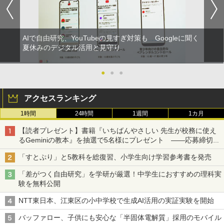
AIで自由研究、YouTubeの見すぎ対策も Googleに聞く
夏休みのデジタル活用と見守り
●
●
●
アクセスランキング
1時間
24時間
1週間
1カ月
【読者プレゼント】書籍『いちばんやさしい 先生が校務に使え
るGeminiの教本』を抽選で5名様にプレゼント ――応募締切は
2026年8月12日（水）まで
「すとぷり」と5教科を総復習、小学生向け学習参考書を発売
「差がつく自由研究」を学研が厳選！中学生におすすめの理科実
験を無料公開
NTT東日本、江東区の小中学校で生成AI活用の実証実験を開始
バッファロー、子供にも安心な「半固体電解質」採用のモバイル