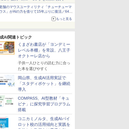
老舗のマウスユーティリティ「チューチューマ
ウス」がAIの力を借りて15年ぶりに復活／64bit
化、Windows 10/11、「Chrome」も走り回
もっと見る
る。復活記念で2026年末まで500円
成AI関連トピック
くまざわ書店が「ヨンデミー
レベル本棚」を常設、八王子
オクトーレ店から
子供一人ひとりの読む力に合っ
た本を選びやすく
岡山県、生成AI活用実証で
「スタディポケット」を継続
導入
COMPASS、AI型教材「キュ
ビナ」に探究学習プログラム
搭載
コニカミノルタ、生成AIパイ
ロット校の活用傾向と実践を