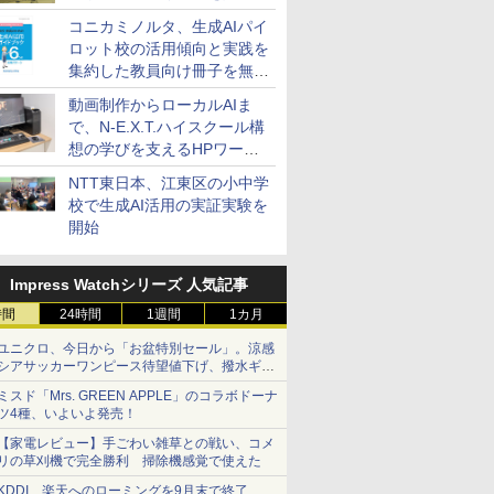
コニカミノルタ、生成AIパイ
ロット校の活用傾向と実践を
集約した教員向け冊子を無料
公開
動画制作からローカルAIま
で、N-E.X.T.ハイスクール構
想の学びを支えるHPワーク
ステーション
NTT東日本、江東区の小中学
校で生成AI活用の実証実験を
開始
Impress Watchシリーズ 人気記事
時間
24時間
1週間
1カ月
ユニクロ、今日から「お盆特別セール」。涼感
シアサッカーワンピース待望値下げ、撥水ギア
ショーツは1990円に
ミスド「Mrs. GREEN APPLE」のコラボドーナ
ツ4種、いよいよ発売！
【家電レビュー】手ごわい雑草との戦い、コメ
リの草刈機で完全勝利 掃除機感覚で使えた
KDDI、楽天へのローミングを9月末で終了