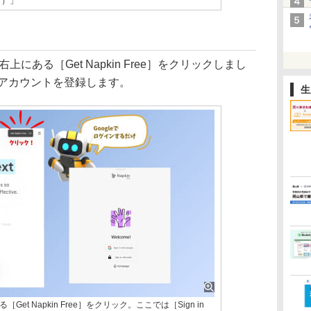
イ）」
右上にある［Get Napkin Free］をクリックしまし
面でアカウントを登録します。
生
［Get Napkin Free］をクリック。ここでは［Sign in