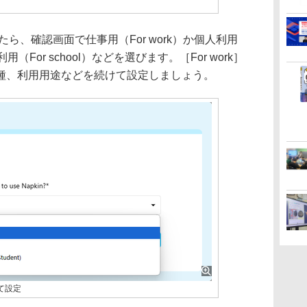
たら、確認画面で仕事用（For work）か個人利用
での利用（For school）などを選びます。［For work］
種、利用用途などを続けて設定しましょう。
て設定