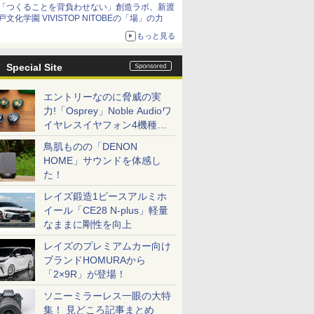
「つくることを背負わせない」創造ラボ、新渡
日（水）まで
戸文化学園 VIVISTOP NITOBEの「場」の力
もっと見る
Special Site
エントリーなのに脅威の実
力!「Osprey」Noble Audioワ
イヤレスイヤフォン4機種を
一気に聴く
鳥肌ものの「DENON
HOME」サウンドを体感し
た！
レイズ鍛造1ピースアルミホ
イール「CE28 N-plus」軽量
なままに剛性を向上
レイズのプレミアムカー向け
ブランドHOMURAから
「2×9R」が登場！
ソニーミラーレス一眼の大特
集！ 見どころ記事まとめ