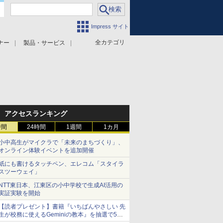
Impress サイト
全カテゴリ
ナー
製品・サービス
アクセスランキング
時間
24時間
1週間
1カ月
小中高生がマイクラで「未来のまちづくり」、
オンライン体験イベントを追加開催
紙にも書けるタッチペン、エレコム「スタイラ
スツーウェイ」
NTT東日本、江東区の小中学校で生成AI活用の
実証実験を開始
【読者プレゼント】書籍『いちばんやさしい 先
生が校務に使えるGeminiの教本』を抽選で5名
様にプレゼント ――応募締切は2026年8月12