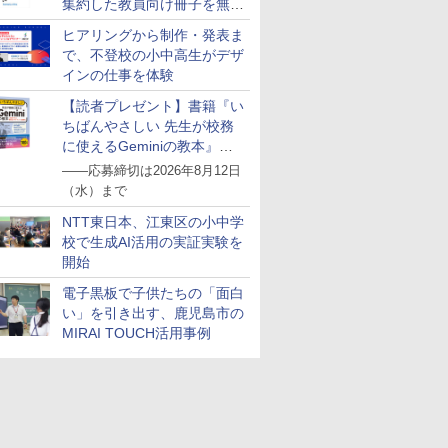
集約した教員向け冊子を無料
公開
ヒアリングから制作・発表ま
で、不登校の小中高生がデザ
インの仕事を体験
【読者プレゼント】書籍『い
ちばんやさしい 先生が校務
に使えるGeminiの教本』を
抽選で5名様にプレゼント
――応募締切は2026年8月12日
（水）まで
NTT東日本、江東区の小中学
校で生成AI活用の実証実験を
開始
電子黒板で子供たちの「面白
い」を引き出す、鹿児島市の
MIRAI TOUCH活用事例