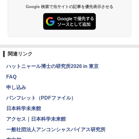
￥1,980
Google 検索で当サイトの記事を優先表示させる
仮面ライダー 改造人間 限定ケース版
3
物理実験モデル楽器電磁気教材を教える
3
ダルトンボード/ゴルトンボード物理学、
￥4,290
Galtonplatteの物理的な機器
￥5,800
関連リンク
つかめ！理科ダマン 12 最強ロボット決
4
ハットニャール博士の研究所2026 in 東京
エンジニアリングキット小さなカート -
戦！編
4
クリエイティブトイビルド、シンプルな
FAQ
メカニックキット|子供向けの可動部品、
￥1,320
ホリデープロジェクト、ギフトイベン
申し込み
ト、誕生日の楽しみ、イースターディス
カバリーを備えたインタラクティブサイ
パンフレット（PDFファイル）
エンスツール
みんな大好き！ ヤマザキパン シールBO
日本科学未来館
5
￥849
OK（重版：10月上旬発送） (TJMOOK)
アクセス｜日本科学未来館
￥2,200
一般社団法人アンコンシャスバイアス研究所
Fernrohr:実験用キャビネット
5