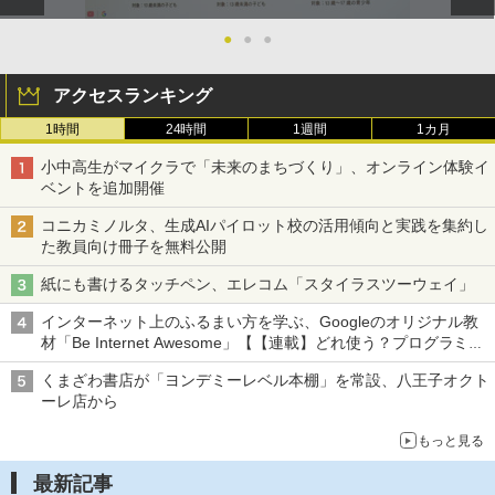
●
●
●
アクセスランキング
1時間
24時間
1週間
1カ月
小中高生がマイクラで「未来のまちづくり」、オンライン体験イ
ベントを追加開催
コニカミノルタ、生成AIパイロット校の活用傾向と実践を集約し
た教員向け冊子を無料公開
紙にも書けるタッチペン、エレコム「スタイラスツーウェイ」
インターネット上のふるまい方を学ぶ、Googleのオリジナル教
材「Be Internet Awesome」【【連載】どれ使う？プログラミン
グ教育ツール】
くまざわ書店が「ヨンデミーレベル本棚」を常設、八王子オクト
ーレ店から
もっと見る
最新記事