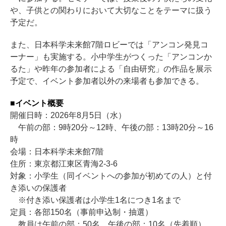
や、子供との関わりにおいて大切なことをテーマに扱う
予定だ。
また、日本科学未来館7階ロビーでは「アンコン発見コ
ーナー」も実施する。小中学生がつくった「アンコンか
るた」や昨年の参加者による「自由研究」の作品を展示
予定で、イベント参加者以外の来場者も参加できる。
■イベント概要
開催日時：2026年8月5日（水）
午前の部：9時20分～12時、午後の部：13時20分～16
時
会場：日本科学未来館7階
住所：東京都江東区青海2-3-6
対象：小学生（同イベントへの参加が初めての人）と付
き添いの保護者
※付き添い保護者は小学生1名につき1名まで
定員：各部150名（事前申込制・抽選）
教員は午前の部：50名、午後の部：10名（先着順）