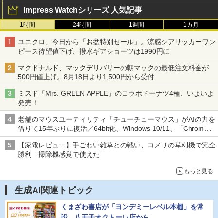
Impress Watchシリーズ 人気記事
1時間
24時間
1週間
1カ月
ユニクロ、今日から「お盆特別セール」。涼感シアサッカーワン
ピース待望値下げ、撥水ギアショーツは1990円に
マクドナルド、マックデリバリーの朝マックの最低注文料金が
500円値上げ。8月18日より1,500円から受付
ミスド「Mrs. GREEN APPLE」のコラボドーナツ4種、いよいよ
発売！
老舗のマウスユーティリティ「チューチューマウス」がAIの力を
借りて15年ぶりに復活／64bit化、Windows 10/11、「Chrome」
も走り回る。復活記念で2026年末まで500円
【家電レビュー】手ごわい雑草との戦い、コメリの草刈機で完全
勝利 掃除機感覚で使えた
もっと見る
生成AI関連トピック
くまざわ書店が「ヨンデミーレベル本棚」を常
設、八王子オクトーレ店から