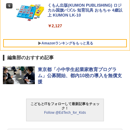
くもん出版(KUMON PUBLISHING) ロジ
5
カル国旗パズル 知育玩具 おもちゃ 4歳以
上 KUMON LK-10
￥2,127
Amazonランキングをもっと見る
編集部のおすすめ記事
タッチペンで音が聞ける!はじめてずかん
ThinkFun ボードゲーム 「サーキット・
東京都「小中学生起業家教育プログラ
1
1
1000 英語つき ([バラエティ])
メイズ」 配線回路をプログラミングする
ム」公募開始、都内10校の導入を無償支
日本語説明書付 8歳~ 76341 誕生日 クリ
援
スマス
￥5,478
￥3,118
こどもとITをフォローして最新記事をチェッ
中学英語をもう一度ひとつひとつわかり
2
ク！
やすく。改訂版
Follow @EdTech_for_Kids
モルカ: 原子・分子に強くなるカードゲ
2
ーム
￥2,750