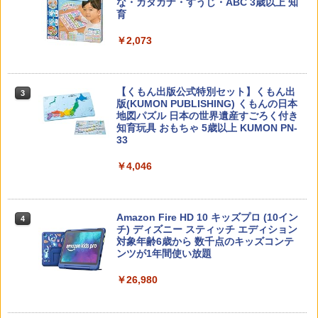
な・カタカナ・すうじ・ABC 3歳以上 知
￥2,200
育
￥2,073
カウンセリングとは何か 変化するという
3
こと (講談社現代新書 2787)
【くもん出版公式特別セット】くもん出
3
版(KUMON PUBLISHING) くもんの日本
￥1,540
地図パズル 日本の世界遺産すごろく付き
知育玩具 おもちゃ 5歳以上 KUMON PN-
33
￥4,046
「ことばで伝える」ができない子どもた
4
ち 誰が〈ことばの力〉を育てるのか
￥1,870
Amazon Fire HD 10 キッズプロ (10イン
4
チ) ディズニー スティッチ エディション
対象年齢6歳から 数千点のキッズコンテ
ンツが1年間使い放題
ゼロからわかる！ みるみる図形に強く
5
￥26,980
なるマンガ
￥1,430