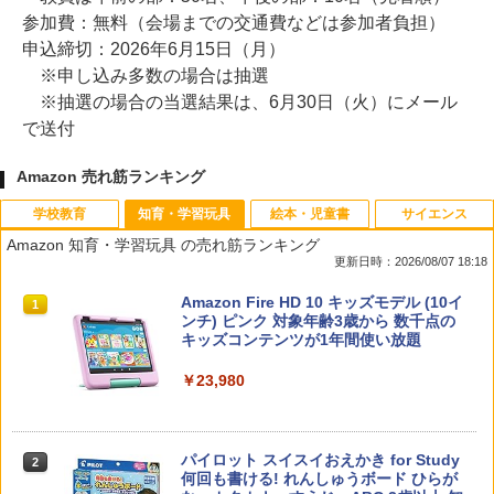
参加費：無料（会場までの交通費などは参加者負担）
申込締切：2026年6月15日（月）
※申し込み多数の場合は抽選
※抽選の場合の当選結果は、6月30日（火）にメール
で送付
Amazon 売れ筋ランキング
学校教育
知育・学習玩具
絵本・児童書
サイエンス
Amazon 知育・学習玩具 の売れ筋ランキング
更新日時：2026/08/07 18:18
先生のためのGoogle AI完全攻略図鑑
Amazon Fire HD 10 キッズモデル (10イ
1
1
ンチ) ピンク 対象年齢3歳から 数千点の
キッズコンテンツが1年間使い放題
￥-
￥23,980
子どもが変わる魔法の言葉
パイロット スイスイおえかき for Study
2
2
何回も書ける! れんしゅうボード ひらが