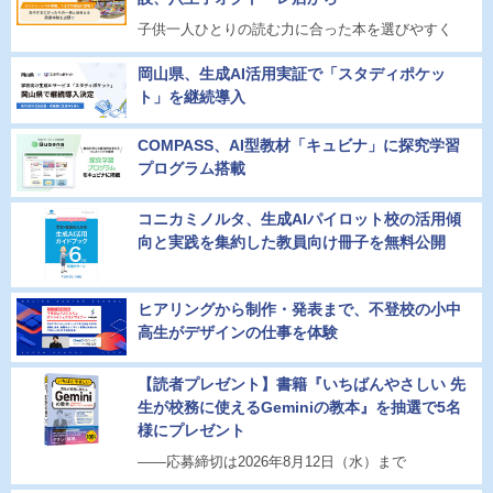
子供一人ひとりの読む力に合った本を選びやすく
岡山県、生成AI活用実証で「スタディポケッ
ト」を継続導入
COMPASS、AI型教材「キュビナ」に探究学習
プログラム搭載
コニカミノルタ、生成AIパイロット校の活用傾
向と実践を集約した教員向け冊子を無料公開
ヒアリングから制作・発表まで、不登校の小中
高生がデザインの仕事を体験
【読者プレゼント】書籍『いちばんやさしい 先
生が校務に使えるGeminiの教本』を抽選で5名
様にプレゼント
――応募締切は2026年8月12日（水）まで