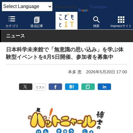
Powered by
Translate
こどもとIT
イベント・セミナー
展示会
カテゴリ
過去記事
検索
Impressサイト
ニュース
日本科学未来館で「無意識の思い込み」を学ぶ体
験型イベントを8月5日開催、参加者を募集中
本多 恵
2026年5月20日 17:00
リスト