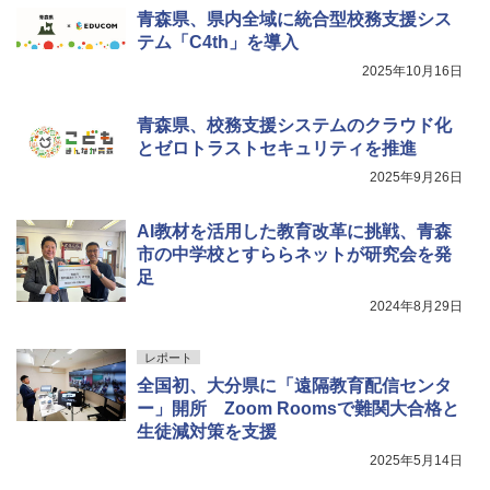
￥2,127
自分の思いを言葉にする こどもアウトプ
5
青森県、県内全域に統合型校務支援シス
￥849
ット図鑑 (サンクチュアリ出版)
テム「C4th」を導入
￥1,650
2025年10月16日
Joyreal モンテッソーリ ビジーボード 知
5
育玩具 1 2 3歳誕生日プレゼント男の子
Fernrohr:実験用キャビネット
5
女の子 知育玩具 LED おもちゃ 指先知育
青森県、校務支援システムのクラウド化
早期開発 (スタンダード・エディション)
￥4,758
とゼロトラストセキュリティを推進
2025年9月26日
￥2,959
AI教材を活用した教育改革に挑戦、青森
市の中学校とすららネットが研究会を発
足
2024年8月29日
レポート
全国初、大分県に「遠隔教育配信センタ
ー」開所 Zoom Roomsで難関大合格と
生徒減対策を支援
2025年5月14日