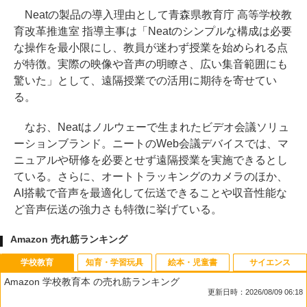
Neatの製品の導入理由として青森県教育庁 高等学校教
育改革推進室 指導主事は「Neatのシンプルな構成は必要
な操作を最小限にし、教員が迷わず授業を始められる点
が特徴。実際の映像や音声の明瞭さ、広い集音範囲にも
驚いた」として、遠隔授業での活用に期待を寄せてい
る。
なお、Neatはノルウェーで生まれたビデオ会議ソリュ
ーションブランド。ニートのWeb会議デバイスでは、マ
ニュアルや研修を必要とせず遠隔授業を実施できるとし
ている。さらに、オートトラッキングのカメラのほか、
AI搭載で音声を最適化して伝送できることや収音性能な
ど音声伝送の強力さも特徴に挙げている。
Amazon 売れ筋ランキング
学校教育
知育・学習玩具
絵本・児童書
サイエンス
Amazon 学校教育本 の売れ筋ランキング
更新日時：2026/08/09 06:18