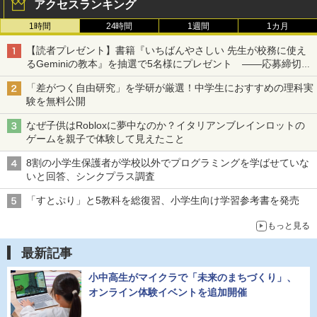
アクセスランキング
1時間
24時間
1週間
1カ月
【読者プレゼント】書籍『いちばんやさしい 先生が校務に使え
るGeminiの教本』を抽選で5名様にプレゼント ――応募締切は
2026年8月12日（水）まで
「差がつく自由研究」を学研が厳選！中学生におすすめの理科実
験を無料公開
なぜ子供はRobloxに夢中なのか？イタリアンブレインロットの
ゲームを親子で体験して見えたこと
8割の小学生保護者が学校以外でプログラミングを学ばせていな
いと回答、シンクプラス調査
「すとぷり」と5教科を総復習、小学生向け学習参考書を発売
もっと見る
最新記事
小中高生がマイクラで「未来のまちづくり」、
オンライン体験イベントを追加開催