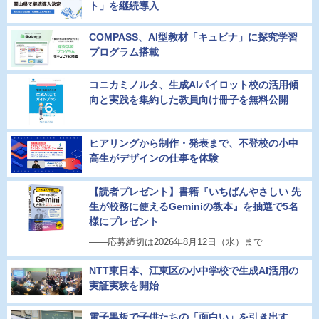
ト」を継続導入
COMPASS、AI型教材「キュビナ」に探究学習
プログラム搭載
コニカミノルタ、生成AIパイロット校の活用傾
向と実践を集約した教員向け冊子を無料公開
ヒアリングから制作・発表まで、不登校の小中
高生がデザインの仕事を体験
【読者プレゼント】書籍『いちばんやさしい 先
生が校務に使えるGeminiの教本』を抽選で5名
様にプレゼント
――応募締切は2026年8月12日（水）まで
NTT東日本、江東区の小中学校で生成AI活用の
実証実験を開始
電子黒板で子供たちの「面白い」を引き出す、