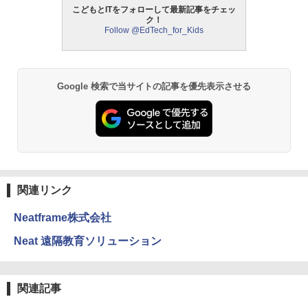
こどもとITをフォローして最新記事をチェッ
ク！
中学英語をもう一度ひとつひとつわかり
2
Follow @EdTech_for_Kids
パイロット スイスイおえかき for Study
2
やすく。改訂版
何回も書ける! れんしゅうボード ひらが
モルカ: 原子・分子に強くなるカードゲ
2
な・カタカナ・すうじ・ABC 3歳以上 知
ーム
￥2,750
育
￥1,980
Google 検索で当サイトの記事を優先表示させる
￥2,073
仮面ライダー 改造人間 限定ケース版
3
物理実験モデル楽器電磁気教材を教える
3
【くもん出版公式特別セット】くもん出
ダルトンボード/ゴルトンボード物理学、
3
￥4,290
版(KUMON PUBLISHING) くもんの日本
Galtonplatteの物理的な機器
地図パズル 日本の世界遺産すごろく付き
知育玩具 おもちゃ 5歳以上 KUMON PN-
￥5,800
33
関連リンク
￥4,046
Neatframe株式会社
つかめ！理科ダマン 12 最強ロボット決
4
エンジニアリングキット小さなカート -
戦！編
4
クリエイティブトイビルド、シンプルな
Neat 遠隔教育ソリューション
メカニックキット|子供向けの可動部品、
￥1,320
くもん出版(KUMON PUBLISHING) ロジ
ホリデープロジェクト、ギフトイベン
4
カル国旗パズル 知育玩具 おもちゃ 4歳以
ト、誕生日の楽しみ、イースターディス
上 KUMON LK-10
カバリーを備えたインタラクティブサイ
関連記事
エンスツール