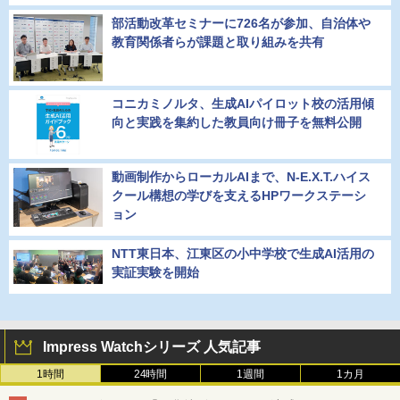
部活動改革セミナーに726名が参加、自治体や
教育関係者らが課題と取り組みを共有
コニカミノルタ、生成AIパイロット校の活用傾
向と実践を集約した教員向け冊子を無料公開
動画制作からローカルAIまで、N-E.X.T.ハイス
クール構想の学びを支えるHPワークステーシ
ョン
NTT東日本、江東区の小中学校で生成AI活用の
実証実験を開始
Impress Watchシリーズ 人気記事
1時間
24時間
1週間
1カ月