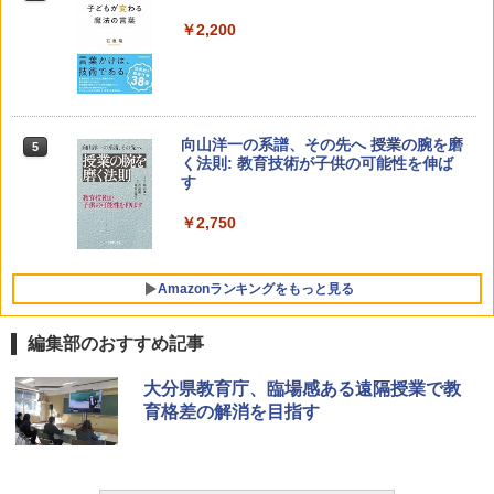
￥2,200
向山洋一の系譜、その先へ 授業の腕を磨
5
く法則: 教育技術が子供の可能性を伸ば
す
￥2,750
Amazonランキングをもっと見る
編集部のおすすめ記事
Amazon Fire HD 10 キッズモデル (10イ
タッチペンで音が聞ける!はじめてずかん
ThinkFun ボードゲーム 「サーキット・
大分県教育庁、臨場感ある遠隔授業で教
1
1
1
ンチ) ピンク 対象年齢3歳から 数千点の
1000 英語つき ([バラエティ])
メイズ」 配線回路をプログラミングする
育格差の解消を目指す
キッズコンテンツが1年間使い放題
日本語説明書付 8歳~ 76341 誕生日 クリ
スマス
￥5,478
￥23,980
￥3,118