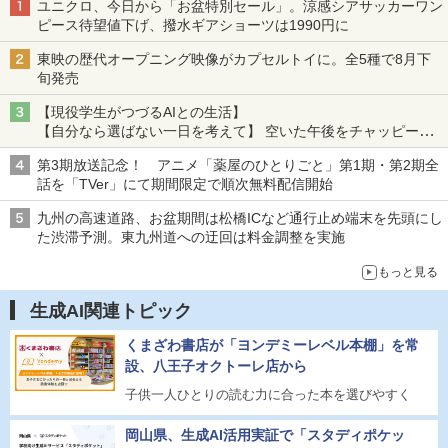
ユニクロ、今日から「お盆特別セール」。涼感シアサッカーワン
ピース待望値下げ、撥水ギアショーツは1990円に
東映の歴代オープニング映像がカプセルトイに。全5種で8月下
旬発売
【現役学生がつづるAIとの生活】
【自分なら選ばない一日を考えて】 空いた午後をチャッピーに
捧げたら、思わぬ絶景に出会った話
第3期放送記念！ アニメ「薬屋のひとりごと」第1期・第2期全
話を「TVer」にて期間限定で順次無料配信開始
九州の高速道路、お盆期間は松橋ICなど通行止め端末を先頭にし
た渋滞予測。東九州道への迂回は料金調整を実施
もっと見る
生成AI関連トピック
くまざわ書店が「ヨンデミーレベル本棚」を常
設、八王子オクトーレ店から
子供一人ひとりの読む力に合った本を選びやすく
岡山県、生成AI活用実証で「スタディポケッ