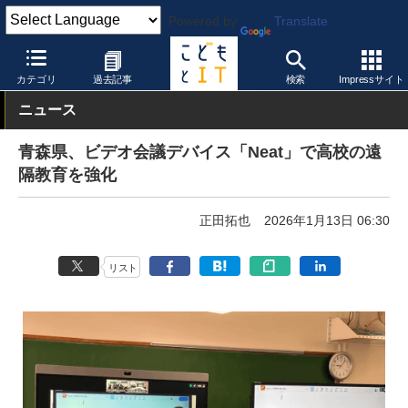
Powered by
Translate
こどもとIT
教育情報・データ
自治体
カテゴリ
過去記事
検索
Impressサイト
ニュース
青森県、ビデオ会議デバイス「Neat」で高校の遠
隔教育を強化
正田拓也
2026年1月13日 06:30
リスト