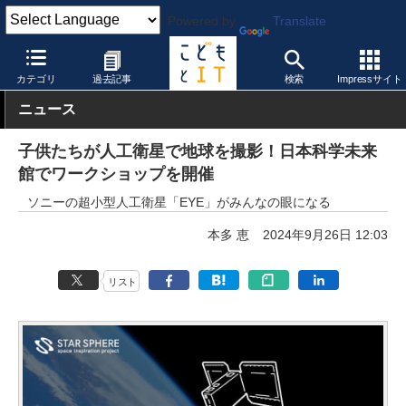
Powered by
Translate
こどもとIT
イベント・セミナー
カテゴリ
過去記事
検索
Impressサイト
ニュース
子供たちが人工衛星で地球を撮影！日本科学未来
館でワークショップを開催
ソニーの超小型人工衛星「EYE」がみんなの眼になる
本多 恵
2024年9月26日 12:03
リスト