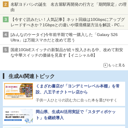
名駅ヨドバシの誕生 名古屋駅再開発の行方と「期間限定」の理
由
【今すぐ読みたい！人気記事】ネット回線は10Gbpsにアップグ
レードすべきか？1Gbpsとの違いや環境構築方法を解説 - PC
Watch
[みんなのケータイ]今年前半期で唯一購入した「Galaxy S26
Ultra」は万能スマホだと改めて思う
国産10GbEスイッチの新製品が続々投入される中、改めて割安
な中華スイッチの価値を見直す【イニシャルB】
もっと見る
生成AI関連トピック
くまざわ書店が「ヨンデミーレベル本棚」を常
設、八王子オクトーレ店から
子供一人ひとりの読む力に合った本を選びやすく
岡山県、生成AI活用実証で「スタディポケッ
ト」を継続導入