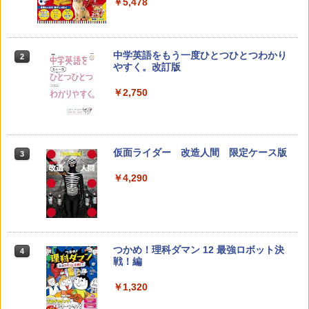
￥5,478
￥2,073
中学英語をもう一度ひとつひとつわかり
2
カウンセリングとは何か 変化するという
2
やすく。改訂版
こと (講談社現代新書 2787)
【くもん出版公式特別セット】くもん出
2
版(KUMON PUBLISHING) くもんの日本
￥2,750
地図パズル 日本の世界遺産すごろく付き
￥1,540
知育玩具 おもちゃ 5歳以上 KUMON PN-
33
￥4,046
仮面ライダー 改造人間 限定ケース版
3
先生のためのGoogle AI完全攻略図鑑
3
￥4,290
￥-
くもん出版(KUMON PUBLISHING) ロジ
3
カル国旗パズル 知育玩具 おもちゃ 4歳以
上 KUMON LK-10
￥2,127
つかめ！理科ダマン 12 最強ロボット決
4
子どもが変わる魔法の言葉
4
戦！編
￥2,200
￥1,320
Joyreal モンテッソーリ ビジーボード 知
4
育玩具2 3歳誕生日プレゼント男の子 女