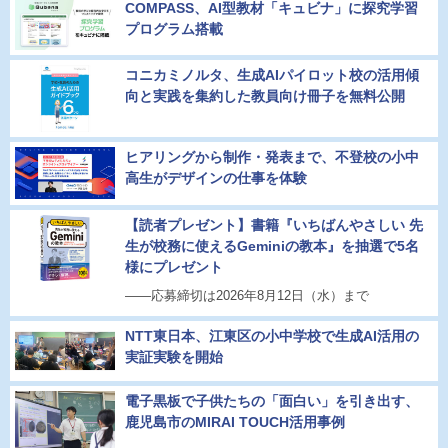
COMPASS、AI型教材「キュビナ」に探究学習
プログラム搭載
コニカミノルタ、生成AIパイロット校の活用傾
向と実践を集約した教員向け冊子を無料公開
ヒアリングから制作・発表まで、不登校の小中
高生がデザインの仕事を体験
【読者プレゼント】書籍『いちばんやさしい 先
生が校務に使えるGeminiの教本』を抽選で5名
様にプレゼント
――応募締切は2026年8月12日（水）まで
NTT東日本、江東区の小中学校で生成AI活用の
実証実験を開始
電子黒板で子供たちの「面白い」を引き出す、
鹿児島市のMIRAI TOUCH活用事例