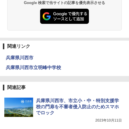
￥1,980
Google 検索で当サイトの記事を優先表示させる
物理実験モデル楽器電磁気教材を教える
3
ダルトンボード/ゴルトンボード物理学、
Galtonplatteの物理的な機器
￥5,800
関連リンク
兵庫県川西市
エンジニアリングキット小さなカート -
4
クリエイティブトイビルド、シンプルな
兵庫県川西市立明峰中学校
メカニックキット|子供向けの可動部品、
ホリデープロジェクト、ギフトイベン
ト、誕生日の楽しみ、イースターディス
カバリーを備えたインタラクティブサイ
関連記事
エンスツール
兵庫県川西市、市立小・中・特別支援学
￥849
校の門扉を不審者侵入防止のためスマホ
でロック
2023年10月11日
Fernrohr:実験用キャビネット
5