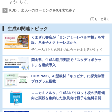
ようにして」
KDDI、楽天へのローミングを9月末で終了
もっと見る
生成AI関連トピック
くまざわ書店が「ヨンデミーレベル本棚」を常
設、八王子オクトーレ店から
子供一人ひとりの読む力に合った本を選びやすく
岡山県、生成AI活用実証で「スタディポケッ
ト」を継続導入
COMPASS、AI型教材「キュビナ」に探究学習
プログラム搭載
コニカミノルタ、生成AIパイロット校の活用傾
向と実践を集約した教員向け冊子を無料公開