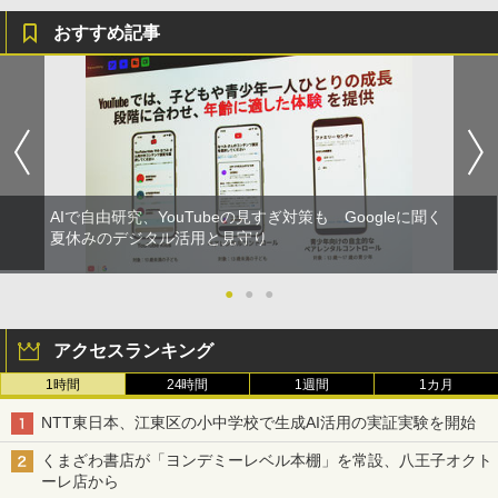
おすすめ記事
AIで自由研究、YouTubeの見すぎ対策も Googleに聞く
夏休みのデジタル活用と見守り
●
●
●
アクセスランキング
1時間
24時間
1週間
1カ月
NTT東日本、江東区の小中学校で生成AI活用の実証実験を開始
くまざわ書店が「ヨンデミーレベル本棚」を常設、八王子オクト
ーレ店から