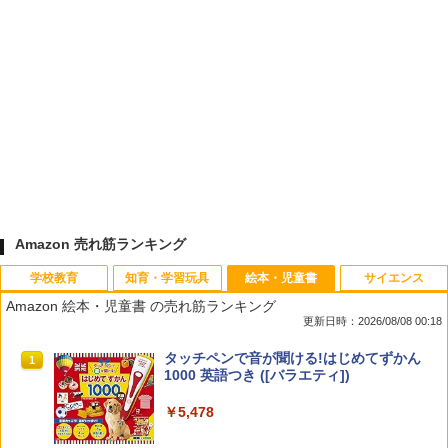
Amazon 売れ筋ランキング
学校教育
知育・学習玩具
絵本・児童書
サイエンス
Amazon 絵本・児童書 の売れ筋ランキング
更新日時：2026/08/08 00:18
教育者のためのコーチング入門
Amazon Fire HD 10 キッズモデル (10イ
タッチペンで音が聞ける!はじめてずかん
1
1
1
ンチ) ピンク 対象年齢3歳から 数千点の
1000 英語つき ([バラエティ])
キッズコンテンツが1年間使い放題
￥2,530
￥5,478
￥23,980