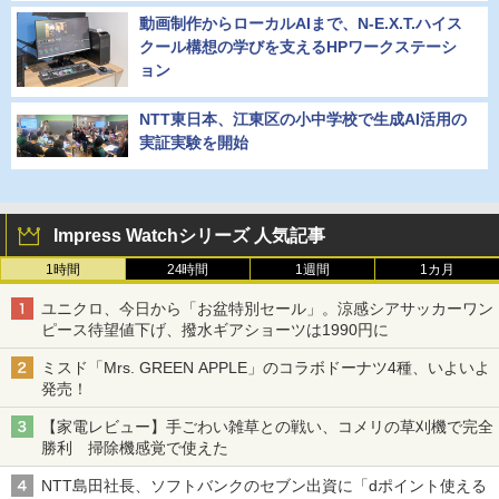
動画制作からローカルAIまで、N-E.X.T.ハイス
クール構想の学びを支えるHPワークステーシ
ョン
NTT東日本、江東区の小中学校で生成AI活用の
実証実験を開始
Impress Watchシリーズ 人気記事
1時間
24時間
1週間
1カ月
ユニクロ、今日から「お盆特別セール」。涼感シアサッカーワン
ピース待望値下げ、撥水ギアショーツは1990円に
ミスド「Mrs. GREEN APPLE」のコラボドーナツ4種、いよいよ
発売！
【家電レビュー】手ごわい雑草との戦い、コメリの草刈機で完全
勝利 掃除機感覚で使えた
NTT島田社長、ソフトバンクのセブン出資に「dポイント使える