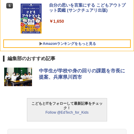
￥2,127
自分の思いを言葉にする こどもアウトプ
5
ゼロからわかる！ みるみる図形に強く
5
ット図鑑 (サンクチュアリ出版)
なるマンガ
￥1,650
￥1,430
Amazon Fire HD 10 キッズプロ (10イン
5
チ) ディズニー スティッチ エディション
対象年齢6歳から 数千点のキッズコンテ
ンツが1年間使い放題
Amazonランキングをもっと見る
￥26,980
編集部のおすすめ記事
ThinkFun ボードゲーム 「サーキット・
中学生が学校や身の回りの課題を市長に
1
メイズ」 配線回路をプログラミングする
提案、兵庫県川西市
日本語説明書付 8歳~ 76341 誕生日 クリ
スマス
￥3,118
こどもとITをフォローして最新記事をチェッ
ク！
Follow @EdTech_for_Kids
モルカ: 原子・分子に強くなるカードゲ
2
ーム