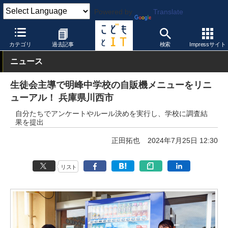
Powered by
Translate
こどもとIT
校種
中学校
カテゴリ
過去記事
検索
Impressサイト
ニュース
生徒会主導で明峰中学校の自販機メニューをリニ
ューアル！ 兵庫県川西市
自分たちでアンケートやルール決めを実行し、学校に調査結
果を提出
正田拓也
2024年7月25日 12:30
リスト