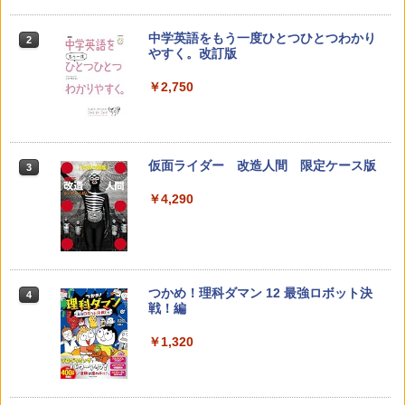
中学英語をもう一度ひとつひとつわかり
2
先生のためのGoogle AI完全攻略図鑑
パイロット スイスイおえかき for Study
2
2
やすく。改訂版
何回も書ける! れんしゅうボード ひらが
な・カタカナ・すうじ・ABC 3歳以上 知
￥-
￥2,750
育
￥2,073
仮面ライダー 改造人間 限定ケース版
3
カウンセリングとは何か 変化するという
3
こと (講談社現代新書 2787)
【くもん出版公式特別セット】くもん出
3
￥4,290
版(KUMON PUBLISHING) くもんの日本
￥1,540
地図パズル 日本の世界遺産すごろく付き
知育玩具 おもちゃ 5歳以上 KUMON PN-
33
￥4,046
つかめ！理科ダマン 12 最強ロボット決
4
子どもが変わる魔法の言葉
4
戦！編
￥2,200
￥1,320
くもん出版(KUMON PUBLISHING) ロジ
4
カル国旗パズル 知育玩具 おもちゃ 4歳以
上 KUMON LK-10