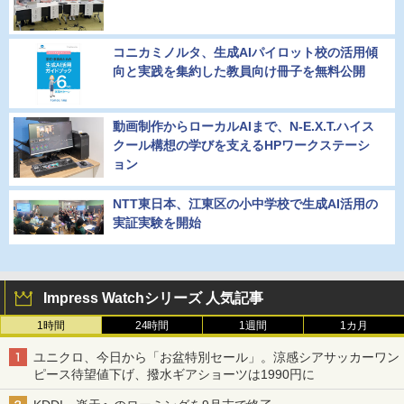
コニカミノルタ、生成AIパイロット校の活用傾
向と実践を集約した教員向け冊子を無料公開
動画制作からローカルAIまで、N-E.X.T.ハイス
クール構想の学びを支えるHPワークステーシ
ョン
NTT東日本、江東区の小中学校で生成AI活用の
実証実験を開始
Impress Watchシリーズ 人気記事
1時間
24時間
1週間
1カ月
ユニクロ、今日から「お盆特別セール」。涼感シアサッカーワン
ピース待望値下げ、撥水ギアショーツは1990円に