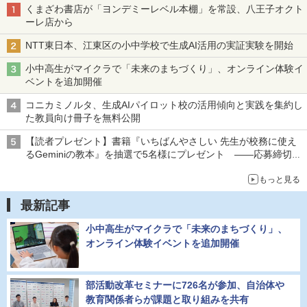
くまざわ書店が「ヨンデミーレベル本棚」を常設、八王子オクト
ーレ店から
NTT東日本、江東区の小中学校で生成AI活用の実証実験を開始
小中高生がマイクラで「未来のまちづくり」、オンライン体験イ
ベントを追加開催
コニカミノルタ、生成AIパイロット校の活用傾向と実践を集約し
た教員向け冊子を無料公開
【読者プレゼント】書籍『いちばんやさしい 先生が校務に使え
るGeminiの教本』を抽選で5名様にプレゼント ――応募締切は
2026年8月12日（水）まで
もっと見る
最新記事
小中高生がマイクラで「未来のまちづくり」、
オンライン体験イベントを追加開催
部活動改革セミナーに726名が参加、自治体や
教育関係者らが課題と取り組みを共有