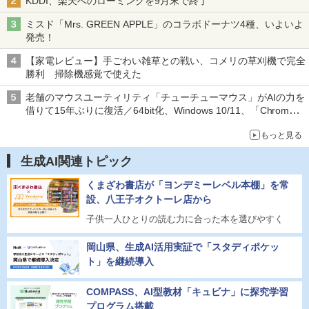
KDDI、楽天へのローミングを9月末で終了
ミスド「Mrs. GREEN APPLE」のコラボドーナツ4種、いよいよ
発売！
【家電レビュー】手ごわい雑草との戦い、コメリの草刈機で完全
勝利 掃除機感覚で使えた
老舗のマウスユーティリティ「チューチューマウス」がAIの力を
借りて15年ぶりに復活／64bit化、Windows 10/11、「Chrome」
も走り回る。復活記念で2026年末まで500円
もっと見る
生成AI関連トピック
くまざわ書店が「ヨンデミーレベル本棚」を常
設、八王子オクトーレ店から
子供一人ひとりの読む力に合った本を選びやすく
岡山県、生成AI活用実証で「スタディポケッ
ト」を継続導入
COMPASS、AI型教材「キュビナ」に探究学習
プログラム搭載