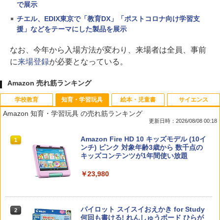
で展示
チエル、EDIX東京で「教育DX」「ポストコロナ向け学習支
援」などをテーマにした製品を展示
なお、今年から入場方法が変わり、来場者は全員、事前
に
来場登録
が必要となっている。
Amazon 売れ筋ランキング
学校教育
知育・学習玩具
絵本・児童書
サイエンス
Amazon 知育・学習玩具 の売れ筋ランキング
更新日時：2026/08/08 00:18
教育者のためのコーチング入門
Amazon Fire HD 10 キッズモデル (10イ
1
1
ンチ) ピンク 対象年齢3歳から 数千点の
キッズコンテンツが1年間使い放題
￥2,530
￥23,980
先生のためのGoogle AI完全攻略図鑑
パイロット スイスイおえかき for Study
2
2
何回も書ける! れんしゅうボード ひらが