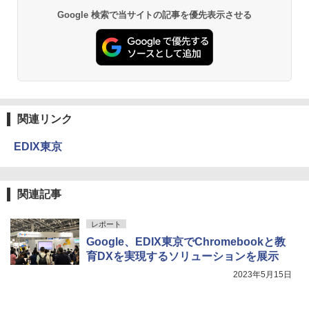
￥1,980
Google 検索で当サイトの記事を優先表示させる
仮面ライダー 改造人間 限定ケース版
3
物理実験モデル楽器電磁気教材を教える
3
ダルトンボード/ゴルトンボード物理学、
￥4,290
Galtonplatteの物理的な機器
￥5,800
関連リンク
EDIX東京
つかめ！理科ダマン 12 最強ロボット決
4
エンジニアリングキット小さなカート -
戦！編
4
クリエイティブトイビルド、シンプルな
メカニックキット|子供向けの可動部品、
￥1,320
ホリデープロジェクト、ギフトイベン
関連記事
ト、誕生日の楽しみ、イースターディス
カバリーを備えたインタラクティブサイ
レポート
エンスツール
Google、EDIX東京でChromebookと教
自分の思いを言葉にする こどもアウトプ
5
￥849
ット図鑑 (サンクチュアリ出版)
育DXを実現するソリューションを展示
2023年5月15日
￥1,650
Fernrohr:実験用キャビネット
5