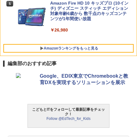
￥1,430
Amazon Fire HD 10 キッズプロ (10イン
5
チ) ディズニー スティッチ エディション
対象年齢6歳から 数千点のキッズコンテ
ンツが1年間使い放題
￥26,980
Amazonランキングをもっと見る
編集部のおすすめ記事
タッチペンで音が聞ける!はじめてずかん
ThinkFun ボードゲーム 「サーキット・
Google、EDIX東京でChromebookと教
1
1
1000 英語つき ([バラエティ])
メイズ」 配線回路をプログラミングする
育DXを実現するソリューションを展示
日本語説明書付 8歳~ 76341 誕生日 クリ
スマス
￥5,478
￥3,118
こどもとITをフォローして最新記事をチェッ
ク！
中学英語をもう一度ひとつひとつわかり
2
Follow @EdTech_for_Kids
やすく。改訂版
モルカ: 原子・分子に強くなるカードゲ
2
ーム
￥2,750