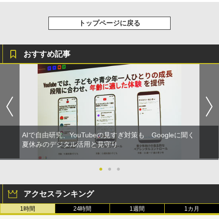
￥4,746
トップページに戻る
おすすめ記事
AIで自由研究、YouTubeの見すぎ対策も Googleに聞く
夏休みのデジタル活用と見守り
●
●
●
アクセスランキング
1時間
24時間
1週間
1カ月