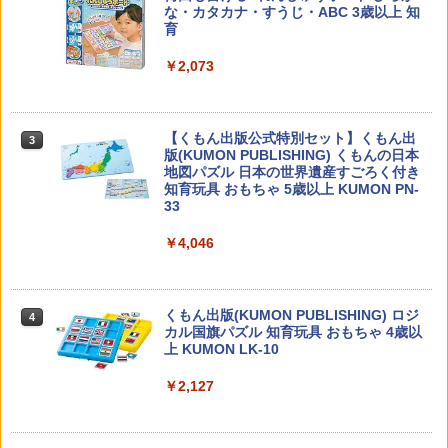
な・カタカナ・すうじ・ABC 3歳以上 知
￥-
育
￥2,073
カウンセリングとは何か 変化するという
3
こと (講談社現代新書 2787)
【くもん出版公式特別セット】くもん出
3
版(KUMON PUBLISHING) くもんの日本
￥1,540
地図パズル 日本の世界遺産すごろく付き
知育玩具 おもちゃ 5歳以上 KUMON PN-
33
￥4,046
子どもが変わる魔法の言葉
4
￥2,200
くもん出版(KUMON PUBLISHING) ロジ
4
カル国旗パズル 知育玩具 おもちゃ 4歳以
上 KUMON LK-10
￥2,127
ゼロからわかる！ みるみる図形に強く
5
なるマンガ