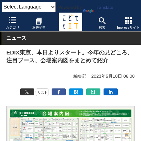
Powered by
Translate
こどもとIT
イベント・セミナー
展示会
カテゴリ
過去記事
検索
Impressサイト
ニュース
EDIX東京、本日よりスタート。今年の見どころ、
注目ブース、会場案内図をまとめて紹介
編集部
2023年5月10日 06:00
リスト