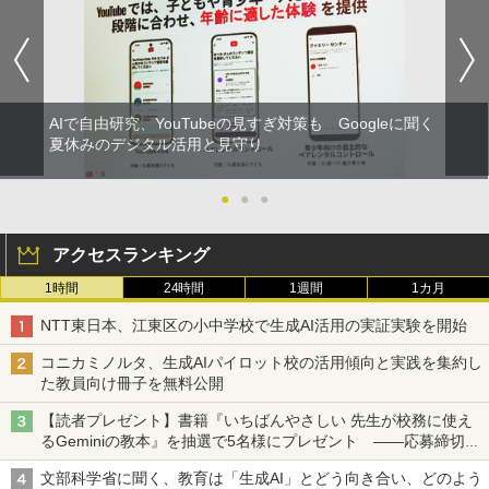
AIで自由研究、YouTubeの見すぎ対策も Googleに聞く
夏休みのデジタル活用と見守り
●
●
●
アクセスランキング
1時間
24時間
1週間
1カ月
NTT東日本、江東区の小中学校で生成AI活用の実証実験を開始
コニカミノルタ、生成AIパイロット校の活用傾向と実践を集約し
た教員向け冊子を無料公開
【読者プレゼント】書籍『いちばんやさしい 先生が校務に使え
るGeminiの教本』を抽選で5名様にプレゼント ――応募締切は
2026年8月12日（水）まで
文部科学省に聞く、教育は「生成AI」とどう向き合い、どのよう