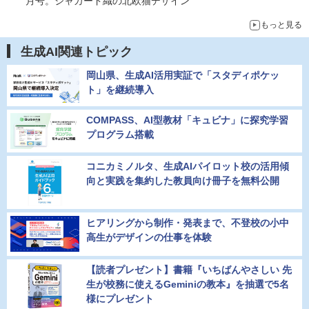
月号。ジャカード織の北欧猫デザイン
もっと見る
生成AI関連トピック
岡山県、生成AI活用実証で「スタディポケッ
ト」を継続導入
COMPASS、AI型教材「キュビナ」に探究学習
プログラム搭載
コニカミノルタ、生成AIパイロット校の活用傾
向と実践を集約した教員向け冊子を無料公開
ヒアリングから制作・発表まで、不登校の小中
高生がデザインの仕事を体験
【読者プレゼント】書籍『いちばんやさしい 先
生が校務に使えるGeminiの教本』を抽選で5名
様にプレゼント