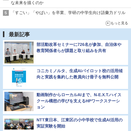
な未来を描くのか
「すごい」「やばい」を卒業、学研の中学生向け語彙力ドリル
もっと見る
最新記事
部活動改革セミナーに726名が参加、自治体や
教育関係者らが課題と取り組みを共有
コニカミノルタ、生成AIパイロット校の活用傾
向と実践を集約した教員向け冊子を無料公開
動画制作からローカルAIまで、N-E.X.T.ハイス
クール構想の学びを支えるHPワークステーシ
ョン
NTT東日本、江東区の小中学校で生成AI活用の
実証実験を開始