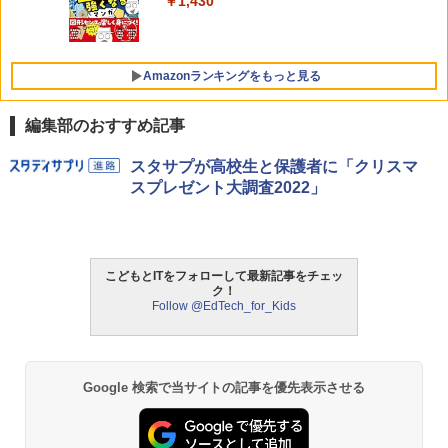
￥1,430
Amazonランキングをもっと見る
編集部のおすすめ記事
Amazon Fire HD 10 キッズモデル (10イ
タッチペンで音が聞ける!はじめてずかん
ThinkFun ボードゲーム 「サーキット・
スタサプが高校生と保護者に「クリスマ
1
1
1
ンチ) ピンク 対象年齢3歳から 数千点の
1000 英語つき ([バラエティ])
メイズ」 配線回路をプログラミングする
スプレゼント大調査2022」
キッズコンテンツが1年間使い放題
日本語説明書付 8歳~ 76341 誕生日 クリ
スマス
￥5,478
￥23,980
￥3,118
こどもとITをフォローして最新記事をチェッ
ク！
中学英語をもう一度ひとつひとつわかり
2
Follow @EdTech_for_Kids
パイロット スイスイおえかき for Study
2
やすく。改訂版
何回も書ける! れんしゅうボード ひらが
モルカ: 原子・分子に強くなるカードゲ
2
な・カタカナ・すうじ・ABC 3歳以上 知
ーム
￥2,750
育
￥1,980
Google 検索で当サイトの記事を優先表示させる
￥2,073
仮面ライダー 改造人間 限定ケース版
3