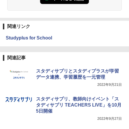
物理実験モデル楽器電磁気教材を教える
3
【くもん出版公式特別セット】くもん出
ダルトンボード/ゴルトンボード物理学、
3
￥4,290
版(KUMON PUBLISHING) くもんの日本
Galtonplatteの物理的な機器
地図パズル 日本の世界遺産すごろく付き
知育玩具 おもちゃ 5歳以上 KUMON PN-
￥5,800
33
関連リンク
￥4,046
Studyplus for School
つかめ！理科ダマン 12 最強ロボット決
4
エンジニアリングキット小さなカート -
戦！編
4
クリエイティブトイビルド、シンプルな
メカニックキット|子供向けの可動部品、
￥1,320
Amazon Fire HD 10 キッズプロ (10イン
ホリデープロジェクト、ギフトイベン
関連記事
4
チ) ディズニー スティッチ エディション
ト、誕生日の楽しみ、イースターディス
対象年齢6歳から 数千点のキッズコンテ
カバリーを備えたインタラクティブサイ
スタディサプリとスタディプラスが学習
ンツが1年間使い放題
エンスツール
データ連携、学習履歴を一元管理
みんな大好き！ ヤマザキパン シールBO
5
￥26,980
￥849
OK（重版：10月上旬発送） (TJMOOK)
2022年9月21日
￥2,200
スタディサプリ、教師向けイベント「ス
くもん出版(KUMON PUBLISHING) ロジ
Fernrohr:実験用キャビネット
5
5
タディサプリ TEACHERS LIVE」を10月
カル国旗パズル 知育玩具 おもちゃ 4歳以
5日開催
上 KUMON LK-10
￥4,722
2022年9月27日
￥2,127