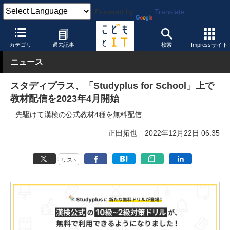
Powered by
Translate
こどもとIT
製品・サービス
授業支援システム
カテゴリ
過去記事
検索
Impressサイト
ニュース
スタディプラス、「Studyplus for School」上で
教材配信を2023年4月開始
先駆けて漢検の公式教材4種を無料配信
正田拓也
2022年12月22日 06:35
リスト