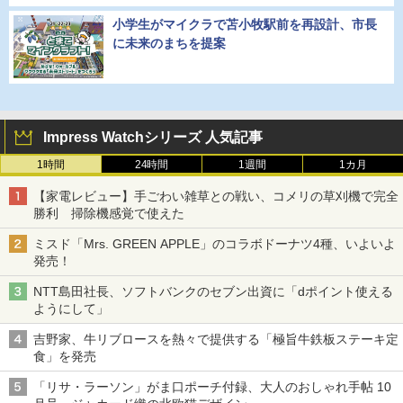
小学生がマイクラで苫小牧駅前を再設計、市長
に未来のまちを提案
Impress Watchシリーズ 人気記事
1時間
24時間
1週間
1カ月
【家電レビュー】手ごわい雑草との戦い、コメリの草刈機で完全
勝利 掃除機感覚で使えた
ミスド「Mrs. GREEN APPLE」のコラボドーナツ4種、いよいよ
発売！
NTT島田社長、ソフトバンクのセブン出資に「dポイント使える
ようにして」
吉野家、牛リブロースを熱々で提供する「極旨牛鉄板ステーキ定
食」を発売
「リサ・ラーソン」がま口ポーチ付録、大人のおしゃれ手帖 10