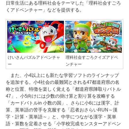
日常生活にある理科社会をテーマした「理科社会すごろ
くアドベンチャー」などを提供する。
けいさんパズルアドベンチャ
理科社会すごろクイズアドベ
ー
ンチャー
また、小4以上にも新たな学習ソフトのラインナップ
を追加する。小4社会の最難関とされる47都道府県の名
称と位置、特徴を楽しく覚える「都道府県陣取りバトル
47」、小5向けには少数の掛け算と割り算を攻略する
「カードバトルin 小数の国」、さらに小6には漢字、計
算、英単語の苦手を克服する「忍者おさらいRUN～漢
字・計算・英単語～」と、中学につながる漢字・英単
語・算数を定着させる「小学校完成モンスターアドベン