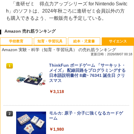
「進研ゼミ 得点力アップシリーズ for Nintendo Switc
h」のソフトは、2024年秋ごろに進研ゼミ会員以外の方
も購入できるよう、一般販売も予定している。
Amazon 売れ筋ランキング
学校教育
知育・学習玩具
絵本・児童書
サイエンス
Amazon 実験・科学（知育・学習玩具） の売れ筋ランキング
更新日時：2026/08/07 00:18
先生のためのGoogle AI完全攻略図鑑
Amazon Fire HD 10 キッズモデル (10イ
タッチペンで音が聞ける!はじめてずかん
ThinkFun ボードゲーム 「サーキット・
1
1
1
1
ンチ) ピンク 対象年齢3歳から 数千点の
1000 英語つき ([バラエティ])
メイズ」 配線回路をプログラミングする
キッズコンテンツが1年間使い放題
日本語説明書付 8歳~ 76341 誕生日 クリ
￥-
スマス
￥5,478
￥23,980
￥3,118
中学英語をもう一度ひとつひとつわかり
2
子どもが変わる魔法の言葉
パイロット スイスイおえかき for Study
2
2
やすく。改訂版
何回も書ける! れんしゅうボード ひらが
モルカ: 原子・分子に強くなるカードゲ
2
な・カタカナ・すうじ・ABC 3歳以上 知
ーム
￥2,200
￥2,750
育
￥1,980