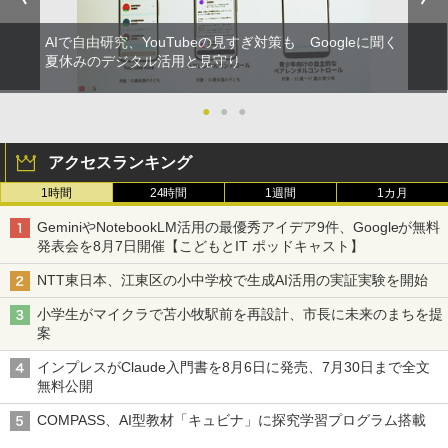
AIで自由研究、YouTubeの見すぎ対策も Googleに聞く
夏休みのデジタル活用と見守り
●
●
●
アクセスランキング
1時間
24時間
1週間
1カ月
GeminiやNotebookLM活用の最優秀アイデア9件、Googleが無料
発表会を8月7日開催【こどもとIT ポッドキャスト】
NTT東日本、江東区の小中学校で生成AI活用の実証実験を開始
小学生がマイクラで苫小牧駅前を再設計、市長に未来のまちを提
案
インプレスがClaude入門書を8月6日に発売、7月30日まで全文
無料公開
COMPASS、AI型教材「キュビナ」に探究学習プログラム搭載