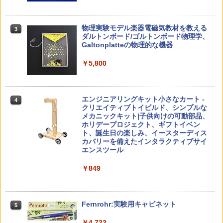
￥2,073
仮面ライダー 改造人間 限定ケース版
3
カウンセリングとは何か 変化するという
3
物理実験モデル楽器電磁気教材を教える
3
こと (講談社現代新書 2787)
【くもん出版公式特別セット】くもん出
ダルトンボード/ゴルトンボード物理学、
3
￥4,290
版(KUMON PUBLISHING) くもんの日本
Galtonplatteの物理的な機器
￥1,540
地図パズル 日本の世界遺産すごろく付き
知育玩具 おもちゃ 5歳以上 KUMON PN-
￥5,800
33
￥4,046
つかめ！理科ダマン 12 最強ロボット決
4
「ことばで伝える」ができない子どもた
4
エンジニアリングキット小さなカート -
戦！編
4
ち 誰が〈ことばの力〉を育てるのか
クリエイティブトイビルド、シンプルな
メカニックキット|子供向けの可動部品、
￥1,320
￥1,870
Amazon Fire HD 10 キッズプロ (10イン
ホリデープロジェクト、ギフトイベン
4
チ) ディズニー スティッチ エディション
ト、誕生日の楽しみ、イースターディス
対象年齢6歳から 数千点のキッズコンテ
カバリーを備えたインタラクティブサイ
ンツが1年間使い放題
エンスツール
みんな大好き！ ヤマザキパン シールBO
5
ゼロからわかる！ みるみる図形に強く
5
￥26,980
￥849
OK（重版：10月上旬発送） (TJMOOK)
なるマンガ
￥2,200
￥1,430
くもん出版(KUMON PUBLISHING) ロジ
Fernrohr:実験用キャビネット
5
5
カル国旗パズル 知育玩具 おもちゃ 4歳以
上 KUMON LK-10
￥4,722