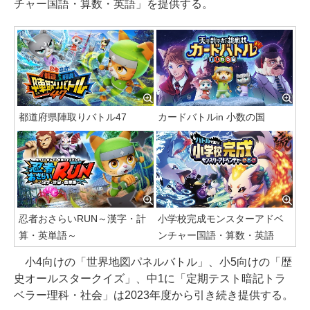
チャー国語・算数・英語」を提供する。
都道府県陣取りバトル47
カードバトルin 小数の国
忍者おさらいRUN～漢字・計
小学校完成モンスターアドベ
算・英単語～
ンチャー国語・算数・英語
小4向けの「世界地図パネルバトル」、小5向けの「歴
史オールスタークイズ」、中1に「定期テスト暗記トラ
ベラー理科・社会」は2023年度から引き続き提供する。