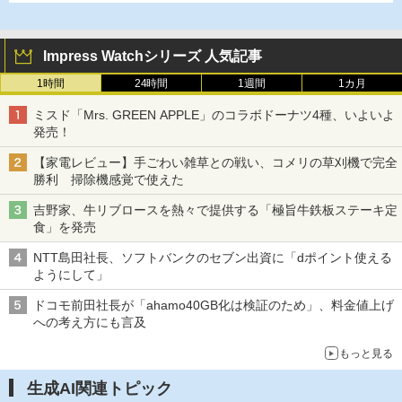
Impress Watchシリーズ 人気記事
1時間
24時間
1週間
1カ月
ミスド「Mrs. GREEN APPLE」のコラボドーナツ4種、いよいよ
発売！
【家電レビュー】手ごわい雑草との戦い、コメリの草刈機で完全
勝利 掃除機感覚で使えた
吉野家、牛リブロースを熱々で提供する「極旨牛鉄板ステーキ定
食」を発売
NTT島田社長、ソフトバンクのセブン出資に「dポイント使える
ようにして」
ドコモ前田社長が「ahamo40GB化は検証のため」、料金値上げ
への考え方にも言及
もっと見る
生成AI関連トピック