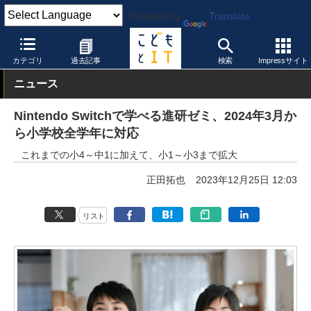
Powered by
Translate
こどもとIT
製品・サービス
教育コンテンツ
カテゴリ
過去記事
検索
Impressサイト
ニュース
Nintendo Switchで学べる進研ゼミ、2024年3月か
ら小学校全学年に対応
これまでの小4～中1に加えて、小1～小3まで拡大
正田拓也
2023年12月25日 12:03
リスト