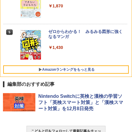
￥1,870
ゼロからわかる！ みるみる図形に強く
5
なるマンガ
￥1,430
Amazonランキングをもっと見る
編集部のおすすめ記事
Amazon Fire HD 10 キッズモデル (10イ
タッチペンで音が聞ける!はじめてずかん
ThinkFun ボードゲーム 「サーキット・
Nintendo Switchに英検と漢検の学習ソ
1
1
1
ンチ) ピンク 対象年齢3歳から 数千点の
1000 英語つき ([バラエティ])
メイズ」 配線回路をプログラミングする
フト「英検スマート対策」と「漢検スマ
キッズコンテンツが1年間使い放題
日本語説明書付 8歳~ 76341 誕生日 クリ
ート対策」を12月8日発売
スマス
￥5,478
￥23,980
￥3,118
こどもとITをフォローして最新記事をチェッ