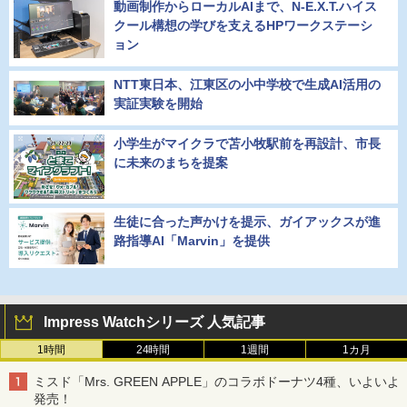
動画制作からローカルAIまで、N-E.X.T.ハイス
クール構想の学びを支えるHPワークステーシ
ョン
NTT東日本、江東区の小中学校で生成AI活用の
実証実験を開始
小学生がマイクラで苫小牧駅前を再設計、市長
に未来のまちを提案
生徒に合った声かけを提示、ガイアックスが進
路指導AI「Marvin」を提供
Impress Watchシリーズ 人気記事
1時間
24時間
1週間
1カ月
ミスド「Mrs. GREEN APPLE」のコラボドーナツ4種、いよいよ
発売！