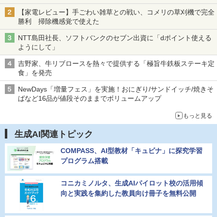
【家電レビュー】手ごわい雑草との戦い、コメリの草刈機で完全
勝利 掃除機感覚で使えた
NTT島田社長、ソフトバンクのセブン出資に「dポイント使える
ようにして」
吉野家、牛リブロースを熱々で提供する「極旨牛鉄板ステーキ定
食」を発売
NewDays「増量フェス」を実施！おにぎり/サンドイッチ/焼きそ
ばなど16品が値段そのままでボリュームアップ
もっと見る
生成AI関連トピック
COMPASS、AI型教材「キュビナ」に探究学習
プログラム搭載
コニカミノルタ、生成AIパイロット校の活用傾
向と実践を集約した教員向け冊子を無料公開