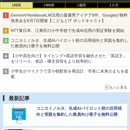
1時間
24時間
1週間
1カ月
GeminiやNotebookLM活用の最優秀アイデア9件、Googleが無料
発表会を8月7日開催【こどもとIT ポッドキャスト】
NTT東日本、江東区の小中学校で生成AI活用の実証実験を開始
コニカミノルタ、生成AIパイロット校の活用傾向と実践を集約し
た教員向け冊子を無料公開
【小中高生向け】タイピング×英語学習を融合させた「英語王」
をリリース、単語・構文習得をより効率的に
小学生がマイクラで苫小牧駅前を再設計、市長に未来のまちを提
案
もっと見る
最新記事
コニカミノルタ、生成AIパイロット校の活用傾
向と実践を集約した教員向け冊子を無料公開