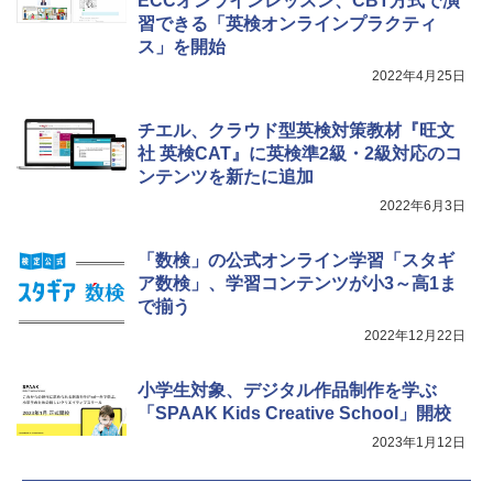
ECCオンラインレッスン、CBT方式で演
OK（重版：10月上旬発送） (TJMOOK)
習できる「英検オンラインプラクティ
￥2,200
ス」を開始
くもん出版(KUMON PUBLISHING) ロジ
Fernrohr:実験用キャビネット
2022年4月25日
5
5
カル国旗パズル 知育玩具 おもちゃ 4歳以
上 KUMON LK-10
￥4,722
チエル、クラウド型英検対策教材『旺文
社 英検CAT』に英検準2級・2級対応のコ
￥2,127
ンテンツを新たに追加
2022年6月3日
「数検」の公式オンライン学習「スタギ
ア数検」、学習コンテンツが小3～高1ま
で揃う
2022年12月22日
小学生対象、デジタル作品制作を学ぶ
「SPAAK Kids Creative School」開校
2023年1月12日