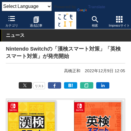
Powered by
Translate
こどもとIT
製品・サービス
教育コンテンツ
カテゴリ
過去記事
検索
Impressサイト
ニュース
Nintendo Switchの「漢検スマート対策」「英検
スマート対策」が発売開始
高橋正和
2022年12月9日 12:05
リスト