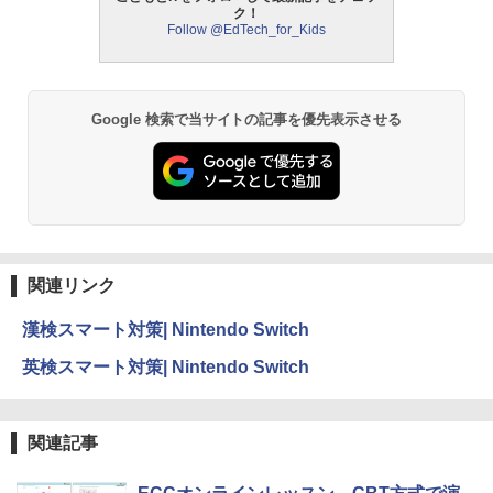
中学英語をもう一度ひとつひとつわかり
2
ク！
パイロット スイスイおえかき for Study
2
やすく。改訂版
Follow @EdTech_for_Kids
何回も書ける! れんしゅうボード ひらが
モルカ: 原子・分子に強くなるカードゲ
2
な・カタカナ・すうじ・ABC 3歳以上 知
ーム
￥2,750
育
￥1,980
￥2,073
Google 検索で当サイトの記事を優先表示させる
仮面ライダー 改造人間 限定ケース版
3
物理実験モデル楽器電磁気教材を教える
3
【くもん出版公式特別セット】くもん出
ダルトンボード/ゴルトンボード物理学、
3
￥4,290
版(KUMON PUBLISHING) くもんの日本
Galtonplatteの物理的な機器
地図パズル 日本の世界遺産すごろく付き
知育玩具 おもちゃ 5歳以上 KUMON PN-
￥5,800
33
関連リンク
￥4,046
つかめ！理科ダマン 12 最強ロボット決
4
漢検スマート対策| Nintendo Switch
エンジニアリングキット小さなカート -
戦！編
4
クリエイティブトイビルド、シンプルな
英検スマート対策| Nintendo Switch
メカニックキット|子供向けの可動部品、
￥1,320
Amazon Fire HD 10 キッズプロ (10イン
ホリデープロジェクト、ギフトイベン
4
チ) ディズニー スティッチ エディション
ト、誕生日の楽しみ、イースターディス
対象年齢6歳から 数千点のキッズコンテ
カバリーを備えたインタラクティブサイ
関連記事
ンツが1年間使い放題
エンスツール
みんな大好き！ ヤマザキパン シールBO
5
￥26,980
￥849