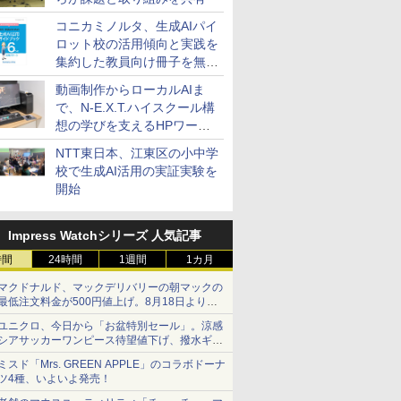
コニカミノルタ、生成AIパイ
ロット校の活用傾向と実践を
集約した教員向け冊子を無料
公開
動画制作からローカルAIま
で、N-E.X.T.ハイスクール構
想の学びを支えるHPワーク
ステーション
NTT東日本、江東区の小中学
校で生成AI活用の実証実験を
開始
Impress Watchシリーズ 人気記事
時間
24時間
1週間
1カ月
マクドナルド、マックデリバリーの朝マックの
最低注文料金が500円値上げ。8月18日より
1,500円から受付
ユニクロ、今日から「お盆特別セール」。涼感
シアサッカーワンピース待望値下げ、撥水ギア
ショーツは1990円に
ミスド「Mrs. GREEN APPLE」のコラボドーナ
ツ4種、いよいよ発売！