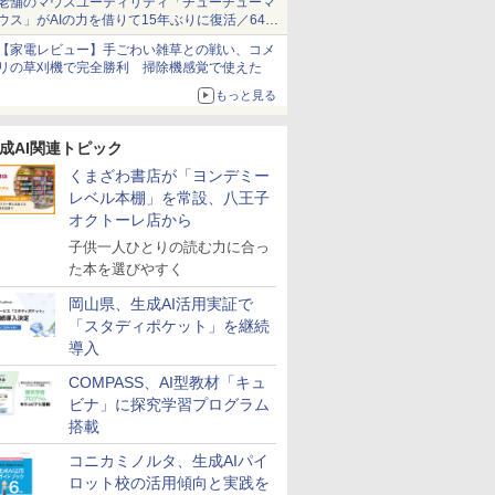
老舗のマウスユーティリティ「チューチューマ
ウス」がAIの力を借りて15年ぶりに復活／64bit
化、Windows 10/11、「Chrome」も走り回
【家電レビュー】手ごわい雑草との戦い、コメ
る。復活記念で2026年末まで500円
リの草刈機で完全勝利 掃除機感覚で使えた
もっと見る
成AI関連トピック
くまざわ書店が「ヨンデミー
レベル本棚」を常設、八王子
オクトーレ店から
子供一人ひとりの読む力に合っ
た本を選びやすく
岡山県、生成AI活用実証で
「スタディポケット」を継続
導入
COMPASS、AI型教材「キュ
ビナ」に探究学習プログラム
搭載
コニカミノルタ、生成AIパイ
ロット校の活用傾向と実践を