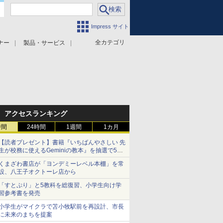
Impress サイト
全カテゴリ
ナー
製品・サービス
アクセスランキング
時間
24時間
1週間
1カ月
【読者プレゼント】書籍『いちばんやさしい 先
生が校務に使えるGeminiの教本』を抽選で5名
様にプレゼント ――応募締切は2026年8月12
くまざわ書店が「ヨンデミーレベル本棚」を常
日（水）まで
設、八王子オクトーレ店から
「すとぷり」と5教科を総復習、小学生向け学
習参考書を発売
小学生がマイクラで苫小牧駅前を再設計、市長
に未来のまちを提案