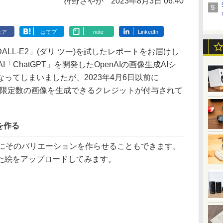
狩野さやか
2023年8月3日 06:40
ェア
はてブ
note
LinkedIn
ALL-E2」(ダリ ツー)を試したレポートをお届けし
I「ChatGPT」を開発したOpenAIの画像生成AIシ
ってしまいましたが、2023年4月6日以前に
と、限定数の画像を生成できるクレジットが付与されて
を作る
にそのバリエーションを作らせることもできます。
た絵をアップロードしてみます。