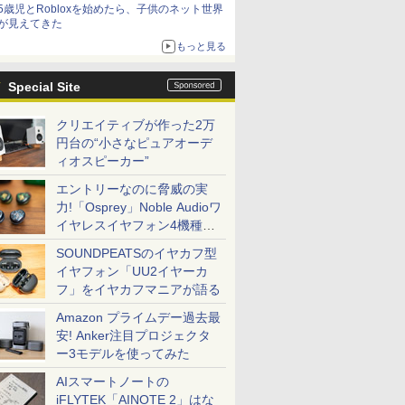
5歳児とRobloxを始めたら、子供のネット世界
が見えてきた
もっと見る
Special Site
クリエイティブが作った2万
円台の“小さなピュアオーデ
ィオスピーカー”
エントリーなのに脅威の実
力!「Osprey」Noble Audioワ
イヤレスイヤフォン4機種を
一気に聴く
SOUNDPEATSのイヤカフ型
イヤフォン「UU2イヤーカ
フ」をイヤカフマニアが語る
Amazon プライムデー過去最
安! Anker注目プロジェクタ
ー3モデルを使ってみた
AIスマートノートの
iFLYTEK「AINOTE 2」はな