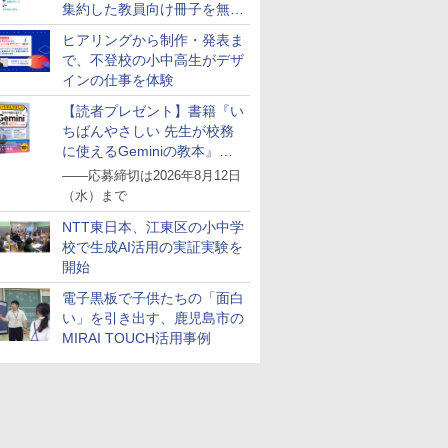
集約した教員向け冊子を無料
公開
ヒアリングから制作・発表ま
で、不登校の小中高生がデザ
インの仕事を体験
【読者プレゼント】書籍『い
ちばんやさしい 先生が校務
に使えるGeminiの教本』を
抽選で5名様にプレゼント
――応募締切は2026年8月12日
（水）まで
NTT東日本、江東区の小中学
校で生成AI活用の実証実験を
開始
電子黒板で子供たちの「面白
い」を引き出す、鹿児島市の
MIRAI TOUCH活用事例