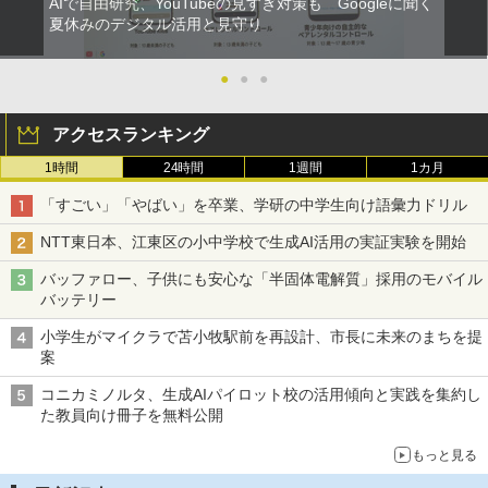
AIで自由研究、YouTubeの見すぎ対策も Googleに聞く
夏休みのデジタル活用と見守り
●
●
●
アクセスランキング
1時間
24時間
1週間
1カ月
「すごい」「やばい」を卒業、学研の中学生向け語彙力ドリル
NTT東日本、江東区の小中学校で生成AI活用の実証実験を開始
バッファロー、子供にも安心な「半固体電解質」採用のモバイル
バッテリー
小学生がマイクラで苫小牧駅前を再設計、市長に未来のまちを提
案
コニカミノルタ、生成AIパイロット校の活用傾向と実践を集約し
た教員向け冊子を無料公開
もっと見る