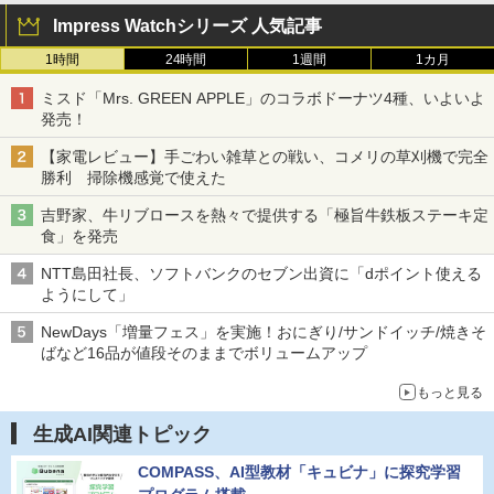
Impress Watchシリーズ 人気記事
1時間
24時間
1週間
1カ月
ミスド「Mrs. GREEN APPLE」のコラボドーナツ4種、いよいよ
発売！
【家電レビュー】手ごわい雑草との戦い、コメリの草刈機で完全
勝利 掃除機感覚で使えた
吉野家、牛リブロースを熱々で提供する「極旨牛鉄板ステーキ定
食」を発売
NTT島田社長、ソフトバンクのセブン出資に「dポイント使える
ようにして」
NewDays「増量フェス」を実施！おにぎり/サンドイッチ/焼きそ
ばなど16品が値段そのままでボリュームアップ
もっと見る
生成AI関連トピック
COMPASS、AI型教材「キュビナ」に探究学習