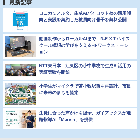
最新記事
コニカミノルタ、生成AIパイロット校の活用傾
向と実践を集約した教員向け冊子を無料公開
動画制作からローカルAIまで、N-E.X.T.ハイス
クール構想の学びを支えるHPワークステーシ
ョン
NTT東日本、江東区の小中学校で生成AI活用の
実証実験を開始
小学生がマイクラで苫小牧駅前を再設計、市長
に未来のまちを提案
生徒に合った声かけを提示、ガイアックスが進
路指導AI「Marvin」を提供