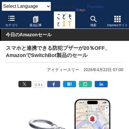
Powered by
Translate
こどもとIT
製品・サービス
セキュリティ
カテゴリ
過去記事
検索
Impressサイト
今日のAmazonセール
スマホと連携できる防犯ブザーが20％OFF、
AmazonでSwitchBot製品のセール
アイティースリー
2026年4月22日 07:00
リスト