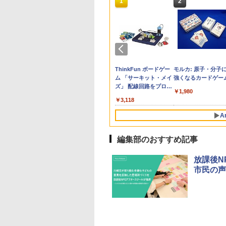
10
10
10
10
1
1
1
1
2
2
2
2
生の究極の自学ノ
ん出版(KUMON
受験ムビスタ 八澤
e Kristalle selbst
「あの子だけずるい」
TIME TIMER MOD
【改訂版】Z会 速読英
Glitzer-Diamanten:
教育者のためのコーチ
Amazon Fire HD 10 キ
タッチペンで音が聞け
ThinkFun ボードゲー
先生のためのGoogl
パイロット スイスイ
中学英語をもう一度
モルカ: 原子・分子
図鑑2: 選べるレシ
LISHING) くもん
った6時間で古典
hten:
がなくなる学校 合理
Home Edition 9cm 60
熟語｜大学受験の定
Experimentierkasten
ング入門
ッズモデル (10インチ)
る!はじめてずかん1000
ム 「サーキット・メイ
AI完全攻略図鑑
えかき for Study 何
とつひとつわかりや
強くなるカードゲー
そろばん120 知育
 MOVIE×STUDY
erimentierkasten
的配慮を支える基礎的
分 タイムタイマー モ
番！ 効率的な速読学習
ピンク 対象年齢3歳か
英語つき ([バラエテ
ズ」 配線回路をプログ
も書ける! れんしゅ
く。改訂版
￥3,284
￥2,530
￥-
￥1,980
 おもちゃ 3歳以上
環境整備
ッド メタリック ミッ
で熟語をマスター
ら 数千点のキッズコン
ィ])
ラミングする 日本語説
ボード ひらがな・カ
760
882
870
767
￥2,420
￥4,891
￥1,320
￥23,980
￥5,478
￥3,118
￥2,073
￥2,750
ON WC-22
ドナイト 時間管理 学
テンツが1年間使い放題
明書付 8歳~ 76341 誕
カナ・すうじ・ABC 
習タイマー TTM9-
生日 クリスマス
歳以上 知育
A
HMM-W 正規品 + クリ
スマス ラッピング袋
セット BL
編集部のおすすめ記事
放課後N
市民の声