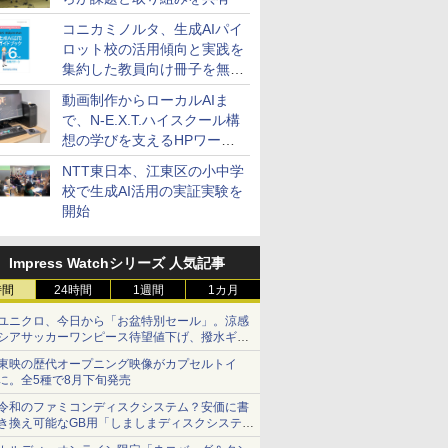
コニカミノルタ、生成AIパイ
ロット校の活用傾向と実践を
集約した教員向け冊子を無料
公開
動画制作からローカルAIま
で、N-E.X.T.ハイスクール構
想の学びを支えるHPワーク
ステーション
NTT東日本、江東区の小中学
校で生成AI活用の実証実験を
開始
Impress Watchシリーズ 人気記事
時間
24時間
1週間
1カ月
ユニクロ、今日から「お盆特別セール」。涼感
シアサッカーワンピース待望値下げ、撥水ギア
ショーツは1990円に
東映の歴代オープニング映像がカプセルトイ
に。全5種で8月下旬発売
令和のファミコンディスクシステム？安価に書
き換え可能なGB用「しましまディスクシステ
ム」