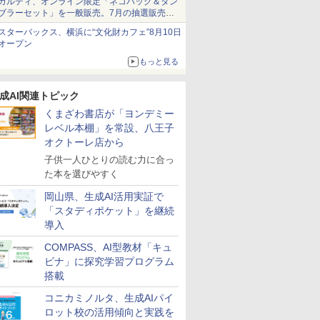
カルディ、オンライン限定「ネコバッグ＆タン
ブラーセット」を一般販売。7月の抽選販売の
当選無効分
スターバックス、横浜に“文化財カフェ”8月10日
オープン
もっと見る
成AI関連トピック
くまざわ書店が「ヨンデミー
レベル本棚」を常設、八王子
オクトーレ店から
子供一人ひとりの読む力に合っ
た本を選びやすく
岡山県、生成AI活用実証で
「スタディポケット」を継続
導入
COMPASS、AI型教材「キュ
ビナ」に探究学習プログラム
搭載
コニカミノルタ、生成AIパイ
ロット校の活用傾向と実践を