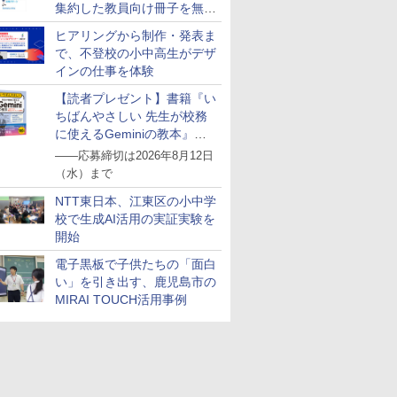
集約した教員向け冊子を無料
公開
ヒアリングから制作・発表ま
で、不登校の小中高生がデザ
インの仕事を体験
【読者プレゼント】書籍『い
ちばんやさしい 先生が校務
に使えるGeminiの教本』を
抽選で5名様にプレゼント
――応募締切は2026年8月12日
（水）まで
NTT東日本、江東区の小中学
校で生成AI活用の実証実験を
開始
電子黒板で子供たちの「面白
い」を引き出す、鹿児島市の
MIRAI TOUCH活用事例