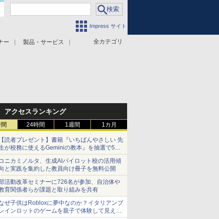
Impress サイト
全カテゴリ
ナー
製品・サービス
アクセスランキング
時間
24時間
1週間
1カ月
【読者プレゼント】書籍『いちばんやさしい 先
生が校務に使えるGeminiの教本』を抽選で5名
様にプレゼント ――応募締切は2026年8月12
コニカミノルタ、生成AIパイロット校の活用傾
日（水）まで
向と実践を集約した教員向け冊子を無料公開
部活動改革セミナーに726名が参加、自治体や
教育関係者らが課題と取り組みを共有
なぜ子供はRobloxに夢中なのか？イタリアンブ
レインロットのゲームを親子で体験して見えた
こと