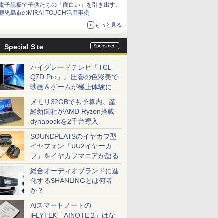
電子黒板で子供たちの「面白い」を引き出す、
鹿児島市のMIRAI TOUCH活用事例
もっと見る
Special Site
ハイグレードテレビ「TCL
Q7D Pro」。圧巻の色彩美で
映画＆ゲームが極上体験に
メモリ32GBでも予算内。産
経新聞社がAMD Ryzen搭載
dynabookを2千台導入
SOUNDPEATSのイヤカフ型
イヤフォン「UU2イヤーカ
フ」をイヤカフマニアが語る
総合オーディオブランドに進
化するSHANLINGとは何者
か？
AIスマートノートの
iFLYTEK「AINOTE 2」はな