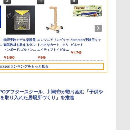
3
3
3
3
4
4
4
4
5
5
5
5
6
6
6
6
e
お
ひ
に
カウンセリングとは何
【くもん出版公式特別
仮面ライダー 改造人
物理実験モデル楽器電
子どもが変わる魔法の
くもん出版(KUMON
つかめ！理科ダマン 12
エンジニアリングキッ
ゼロからわかる！ み
Amazon Fire HD 10 キ
自分の思いを言葉にす
Fernrohr:実験用キャ
「ことばで伝
Joyreal モ
みんな大好き
KOSMOS(コ
回
す
ム
か 変化するということ
セット】くもん出版
間 限定ケース版
磁気教材を教えるダル
言葉
PUBLISHING) ロジカ
最強ロボット決戦！編
ト小さなカート - クリ
るみる図形に強くなる
ッズプロ (10インチ) デ
る こどもアウトプット
ビネット
できない子ど
リ ビジーボー
キパン シール
617158 フ
う
(講談社現代新書 2787)
(KUMON
トンボード/ゴルトンボ
ル国旗パズル 知育玩具
エイティブトイビル
マンガ
ィズニー スティッチ
図鑑 (サンクチュアリ
が〈ことばの
具 1 2 3歳
BOOK（重版
スワーリング
￥4,290
￥2,200
￥1,320
￥4,746
タ
PUBLISHING) くもん
ード物理学、
おもちゃ 4歳以上
ド、シンプルなメカニ
エディション 対象年齢
出版)
てるのか
ント男の子 女
旬発送） (TJ
ニ 先史時代
￥1,540
￥4,046
￥5,800
￥2,127
￥849
￥1,430
￥26,980
￥1,650
￥1,870
￥2,959
￥2,200
￥5,592
3
の日本地図パズル 日本
Galtonplatteの物理的
KUMON LK-10
ックキット|子供向けの
6歳から 数千点のキッ
玩具 LED お
気づける 実験
の世界遺産すごろく付
な機器
可動部品、ホリデープ
ズコンテンツが1年間
先知育 早期開
歳からのお子
mazonランキングをもっと見る
き 知育玩具 おもちゃ 5
ロジェクト、ギフトイ
使い放題
ンダード・エ
心者向けセット
歳以上 KUMON PN-33
ベント、誕生日の楽し
ン)
物 洗面器 ピ
み、イースターディス
飾 多言語対応
カバリーを備えたイン
タラクティブサイエン
POアフタースクール、川崎市が取り組む「子供や
スツール
を取り入れた居場所づくり」を推進