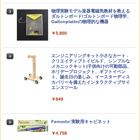
￥4,046
仮面ライダー 改造人間 限定ケース版
3
先生のためのGoogle AI完全攻略図鑑
3
物理実験モデル楽器電磁気教材を教える
3
ダルトンボード/ゴルトンボード物理学、
￥4,290
￥-
Galtonplatteの物理的な機器
くもん出版(KUMON PUBLISHING) ロジ
3
カル国旗パズル 知育玩具 おもちゃ 4歳以
￥5,800
上 KUMON LK-10
￥2,127
つかめ！理科ダマン 12 最強ロボット決
4
子どもが変わる魔法の言葉
4
エンジニアリングキット小さなカート -
戦！編
4
クリエイティブトイビルド、シンプルな
￥2,200
メカニックキット|子供向けの可動部品、
￥1,320
Joyreal モンテッソーリ ビジーボード 知
ホリデープロジェクト、ギフトイベン
4
育玩具 1 2 3歳誕生日プレゼント男の子
ト、誕生日の楽しみ、イースターディス
女の子 知育玩具 LED おもちゃ 指先知育
カバリーを備えたインタラクティブサイ
早期開発 (スタンダード・エディション)
エンスツール
自分の思いを言葉にする こどもアウトプ
5
向山洋一の系譜、その先へ 授業の腕を磨
5
￥2,959
￥849
ット図鑑 (サンクチュアリ出版)
く法則: 教育技術が子供の可能性を伸ば
す
￥1,650
￥2,750
Amazon Fire HD 10 キッズプロ (10イン
Fernrohr:実験用キャビネット
5
5
チ) ディズニー スティッチ エディション
対象年齢6歳から 数千点のキッズコンテ
￥4,758
ンツが1年間使い放題