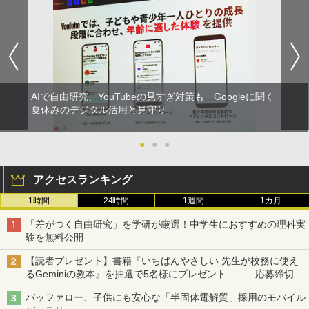
AIで自由研究、YouTubeの見すぎ対策も Googleに聞く
夏休みのデジタル活用と見守り
●
●
●
アクセスランキング
1時間
24時間
1週間
1カ月
「差がつく自由研究」を学研が厳選！中学生におすすめの理科実
験を無料公開
【読者プレゼント】書籍『いちばんやさしい 先生が校務に使え
るGeminiの教本』を抽選で5名様にプレゼント ――応募締切は
2026年8月12日（水）まで
バッファロー、子供にも安心な「半固体電解質」採用のモバイル