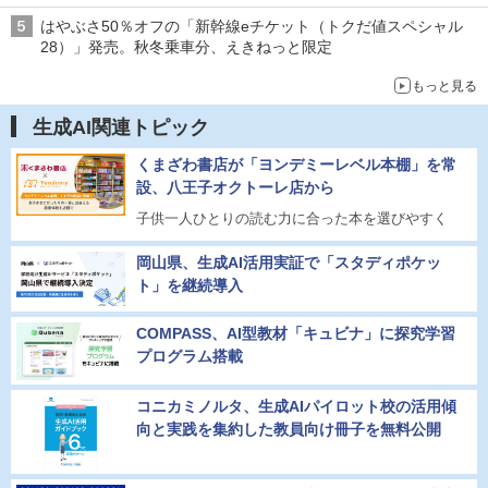
はやぶさ50％オフの「新幹線eチケット（トクだ値スペシャル
28）」発売。秋冬乗車分、えきねっと限定
もっと見る
生成AI関連トピック
くまざわ書店が「ヨンデミーレベル本棚」を常
設、八王子オクトーレ店から
子供一人ひとりの読む力に合った本を選びやすく
岡山県、生成AI活用実証で「スタディポケッ
ト」を継続導入
COMPASS、AI型教材「キュビナ」に探究学習
プログラム搭載
コニカミノルタ、生成AIパイロット校の活用傾
向と実践を集約した教員向け冊子を無料公開