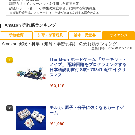
調査方法：インターネットを使用した任意回答
調査レポート名：「小学生の家庭学習」に関する実態調査
※複数回答形式のアンケートは、合計が100％を超える場合がある
Amazon 売れ筋ランキング
学校教育
知育・学習玩具
絵本・児童書
サイエンス
Amazon 実験・科学（知育・学習玩具） の売れ筋ランキング
更新日時：2026/08/09 12:18
教育者のためのコーチング入門
パイロット スイスイおえかき for Study
タッチペンで音が聞ける!はじめてずかん
ThinkFun ボードゲーム 「サーキット・
1
1
1
1
何回も書ける! れんしゅうボード ひらが
1000 英語つき ([バラエティ])
メイズ」 配線回路をプログラミングする
な・カタカナ・すうじ・ABC 3歳以上 知
日本語説明書付 8歳~ 76341 誕生日 クリ
￥2,530
育
スマス
￥5,478
￥2,073
￥3,118
中学英語をもう一度ひとつひとつわかり
2
カウンセリングとは何か 変化するという
2
やすく。改訂版
こと (講談社現代新書 2787)
【くもん出版公式特別セット】くもん出
モルカ: 原子・分子に強くなるカードゲ
2
2
版(KUMON PUBLISHING) くもんの日本
ーム
￥2,750
地図パズル 日本の世界遺産すごろく付き
￥1,540
知育玩具 おもちゃ 5歳以上 KUMON PN-
￥1,980
33