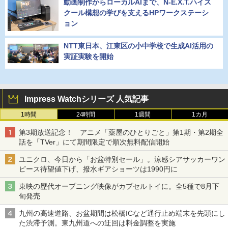
動画制作からローカルAIまで、N-E.X.T.ハイス
クール構想の学びを支えるHPワークステーシ
ョン
NTT東日本、江東区の小中学校で生成AI活用の
実証実験を開始
Impress Watchシリーズ 人気記事
1時間
24時間
1週間
1カ月
第3期放送記念！ アニメ「薬屋のひとりごと」第1期・第2期全
話を「TVer」にて期間限定で順次無料配信開始
ユニクロ、今日から「お盆特別セール」。涼感シアサッカーワン
ピース待望値下げ、撥水ギアショーツは1990円に
東映の歴代オープニング映像がカプセルトイに。全5種で8月下
旬発売
九州の高速道路、お盆期間は松橋ICなど通行止め端末を先頭にし
た渋滞予測。東九州道への迂回は料金調整を実施