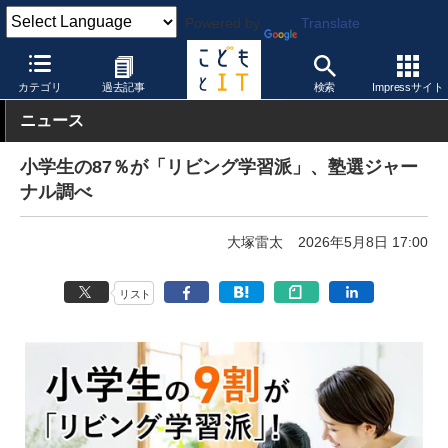
Powered by
Translate
こどもとIT
教育情報・データ
その他
カテゴリ
過去記事
検索
Impressサイト
ニュース
小学生の87％が「リビング学習派」、塾選ジャー
ナル調べ
大塚雷太
2026年5月8日 17:00
リスト