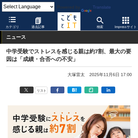
Powered by
Translate
こどもとIT
教育情報・データ
その他
カテゴリ
過去記事
検索
Impressサイト
ニュース
中学受験でストレスを感じる親は約7割、最大の要
因は「成績・合否への不安」
大塚雷太
2025年11月6日 17:00
リスト