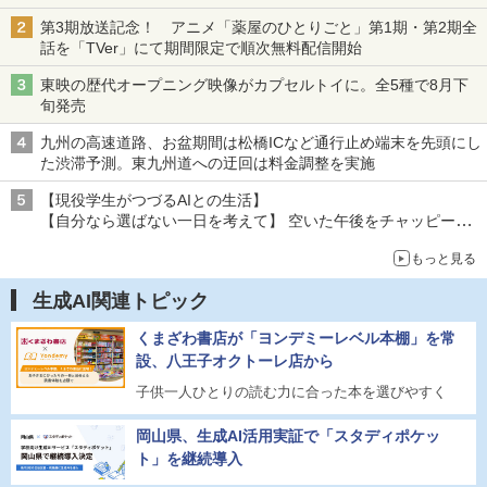
第3期放送記念！ アニメ「薬屋のひとりごと」第1期・第2期全
話を「TVer」にて期間限定で順次無料配信開始
東映の歴代オープニング映像がカプセルトイに。全5種で8月下
旬発売
九州の高速道路、お盆期間は松橋ICなど通行止め端末を先頭にし
た渋滞予測。東九州道への迂回は料金調整を実施
【現役学生がつづるAIとの生活】
【自分なら選ばない一日を考えて】 空いた午後をチャッピーに
捧げたら、思わぬ絶景に出会った話
もっと見る
生成AI関連トピック
くまざわ書店が「ヨンデミーレベル本棚」を常
設、八王子オクトーレ店から
子供一人ひとりの読む力に合った本を選びやすく
岡山県、生成AI活用実証で「スタディポケッ
ト」を継続導入