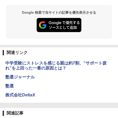
￥1,980
Google 検索で当サイトの記事を優先表示させる
物理実験モデル楽器電磁気教材を教える
3
ダルトンボード/ゴルトンボード物理学、
Galtonplatteの物理的な機器
￥5,800
関連リンク
中学受験にストレスを感じる親は約7割、“サポート疲
エンジニアリングキット小さなカート -
4
れ”を上回った一番の原因とは？
クリエイティブトイビルド、シンプルな
メカニックキット|子供向けの可動部品、
塾選ジャーナル
ホリデープロジェクト、ギフトイベン
ト、誕生日の楽しみ、イースターディス
塾選
カバリーを備えたインタラクティブサイ
エンスツール
株式会社DeltaX
￥849
関連記事