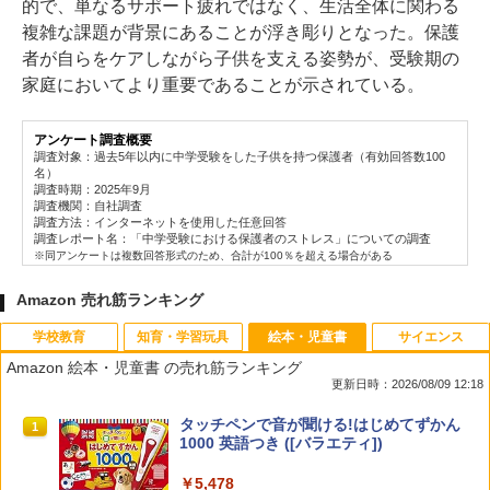
的で、単なるサポート疲れではなく、生活全体に関わる
複雑な課題が背景にあることが浮き彫りとなった。保護
者が自らをケアしながら子供を支える姿勢が、受験期の
家庭においてより重要であることが示されている。
アンケート調査概要
調査対象：過去5年以内に中学受験をした子供を持つ保護者（有効回答数100
名）
調査時期：2025年9月
調査機関：自社調査
調査方法：インターネットを使用した任意回答
調査レポート名：「中学受験における保護者のストレス」についての調査
※同アンケートは複数回答形式のため、合計が100％を超える場合がある
Amazon 売れ筋ランキング
学校教育
知育・学習玩具
絵本・児童書
サイエンス
Amazon 絵本・児童書 の売れ筋ランキング
更新日時：2026/08/09 12:18
教育者のためのコーチング入門
パイロット スイスイおえかき for Study
タッチペンで音が聞ける!はじめてずかん
1
1
1
何回も書ける! れんしゅうボード ひらが
1000 英語つき ([バラエティ])
な・カタカナ・すうじ・ABC 3歳以上 知
￥2,530
育
￥5,478