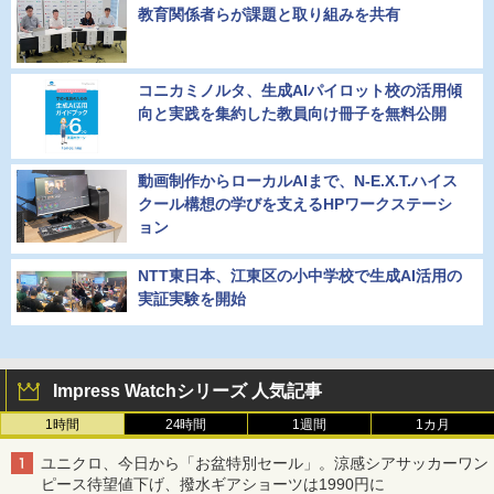
教育関係者らが課題と取り組みを共有
コニカミノルタ、生成AIパイロット校の活用傾
向と実践を集約した教員向け冊子を無料公開
動画制作からローカルAIまで、N-E.X.T.ハイス
クール構想の学びを支えるHPワークステーシ
ョン
NTT東日本、江東区の小中学校で生成AI活用の
実証実験を開始
Impress Watchシリーズ 人気記事
1時間
24時間
1週間
1カ月
ユニクロ、今日から「お盆特別セール」。涼感シアサッカーワン
ピース待望値下げ、撥水ギアショーツは1990円に