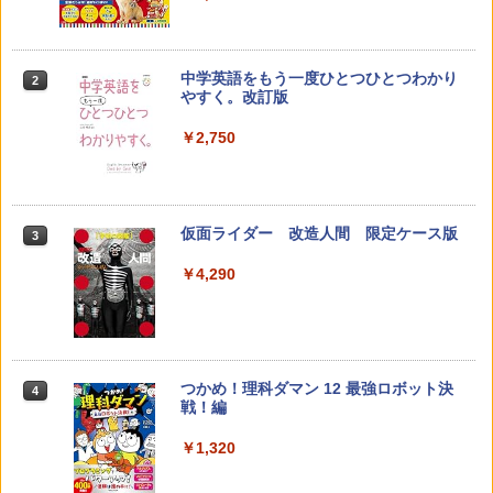
￥2,073
中学英語をもう一度ひとつひとつわかり
2
カウンセリングとは何か 変化するという
2
やすく。改訂版
こと (講談社現代新書 2787)
【くもん出版公式特別セット】くもん出
2
版(KUMON PUBLISHING) くもんの日本
￥2,750
地図パズル 日本の世界遺産すごろく付き
￥1,540
知育玩具 おもちゃ 5歳以上 KUMON PN-
33
￥4,046
仮面ライダー 改造人間 限定ケース版
3
先生のためのGoogle AI完全攻略図鑑
3
￥4,290
￥-
くもん出版(KUMON PUBLISHING) ロジ
3
カル国旗パズル 知育玩具 おもちゃ 4歳以
上 KUMON LK-10
￥2,127
つかめ！理科ダマン 12 最強ロボット決
4
子どもが変わる魔法の言葉
4
戦！編
￥2,200
￥1,320
Joyreal モンテッソーリ ビジーボード 知
4
育玩具 1 2 3歳誕生日プレゼント男の子