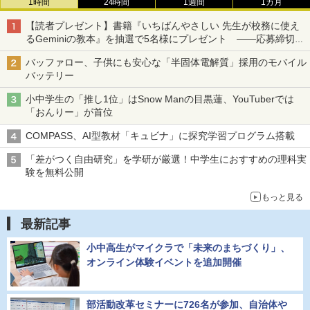
1時間
24時間
1週間
1カ月
【読者プレゼント】書籍『いちばんやさしい 先生が校務に使え
るGeminiの教本』を抽選で5名様にプレゼント ――応募締切は
2026年8月12日（水）まで
バッファロー、子供にも安心な「半固体電解質」採用のモバイル
バッテリー
小中学生の「推し1位」はSnow Manの目黒蓮、YouTuberでは
「おんりー」が首位
COMPASS、AI型教材「キュビナ」に探究学習プログラム搭載
「差がつく自由研究」を学研が厳選！中学生におすすめの理科実
験を無料公開
もっと見る
最新記事
小中高生がマイクラで「未来のまちづくり」、
オンライン体験イベントを追加開催
部活動改革セミナーに726名が参加、自治体や