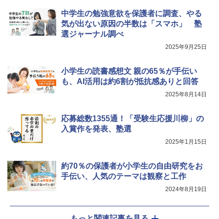
Fernrohr:実験用キャビネット
5
中学生の勉強意欲を保護者に調査、やる
￥4,758
気が出ない原因の半数は「スマホ」 塾
選ジャーナル調べ
2025年9月25日
小学生の読書感想文 親の65％が手伝い
も、AI活用は約6割が抵抗感ありと回答
2025年8月14日
応募総数1355通！「受験生応援川柳」の
入賞作を発表、塾選
2025年1月15日
約70％の保護者が小学生の自由研究をお
手伝い、人気のテーマは観察と工作
2024年8月19日
もっと関連記事を見る