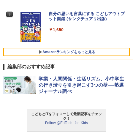
女の子 知育玩具 LED おもちゃ 指先知育
早期開発 (スタンダード・エディション)
自分の思いを言葉にする こどもアウトプ
5
向山洋一の系譜、その先へ 授業の腕を磨
5
￥2,959
ット図鑑 (サンクチュアリ出版)
く法則: 教育技術が子供の可能性を伸ば
す
￥1,650
￥2,750
Amazon Fire HD 10 キッズプロ (10イン
5
チ) ディズニー スティッチ エディション
対象年齢6歳から 数千点のキッズコンテ
Amazonランキングをもっと見る
ンツが1年間使い放題
￥26,980
編集部のおすすめ記事
ThinkFun ボードゲーム 「サーキット・
学業・人間関係・生活リズム、小中学生
1
メイズ」 配線回路をプログラミングする
の行き渋りを引き起こす3つの壁──塾選
日本語説明書付 8歳~ 76341 誕生日 クリ
ジャーナル調べ
スマス
￥3,118
こどもとITをフォローして最新記事をチェッ
ク！
Follow @EdTech_for_Kids
モルカ: 原子・分子に強くなるカードゲ
2
ーム