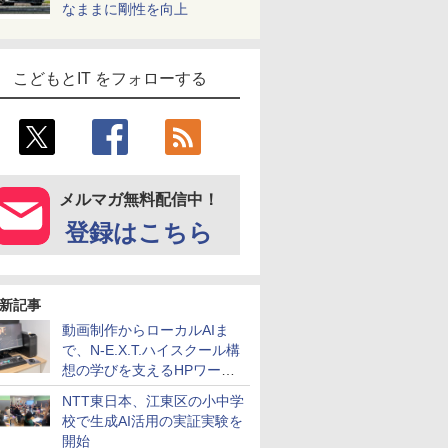
なままに剛性を向上
こどもとIT をフォローする
メルマガ無料配信中！
登録はこちら
新記事
動画制作からローカルAIま
で、N-E.X.T.ハイスクール構
想の学びを支えるHPワーク
ステーション
NTT東日本、江東区の小中学
校で生成AI活用の実証実験を
開始