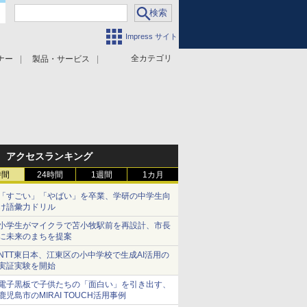
Impress サイト
全カテゴリ
ナー
製品・サービス
アクセスランキング
時間
24時間
1週間
1カ月
「すごい」「やばい」を卒業、学研の中学生向
け語彙力ドリル
小学生がマイクラで苫小牧駅前を再設計、市長
に未来のまちを提案
NTT東日本、江東区の小中学校で生成AI活用の
実証実験を開始
電子黒板で子供たちの「面白い」を引き出す、
鹿児島市のMIRAI TOUCH活用事例