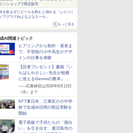
インショップで限定販売
水を飲まずにビールを飲むと倒れる「ふらつく
ビアグラスbyよなよなエール」
もっと見る
成AI関連トピック
ヒアリングから制作・発表ま
で、不登校の小中高生がデザ
インの仕事を体験
【読者プレゼント】書籍『い
ちばんやさしい 先生が校務
に使えるGeminiの教本』を
抽選で5名様にプレゼント
――応募締切は2026年8月12日
（水）まで
NTT東日本、江東区の小中学
校で生成AI活用の実証実験を
開始
電子黒板で子供たちの「面白
い」を引き出す、鹿児島市の