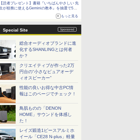
【読者プレゼント】書籍『いちばんやさしい 先
生が校務に使えるGeminiの教本』を抽選で5名
様にプレゼント ――応募締切は2026年8月12
もっと見る
日（水）まで
Special Site
総合オーディオブランドに進
化するSHANLINGとは何者
か？
クリエイティブが作った2万
円台の“小さなピュアオーデ
ィオスピーカー”
性能の良いお得な中古PC情
報はこのページでチェック！
鳥肌ものの「DENON
HOME」サウンドを体感し
た！
レイズ鍛造1ピースアルミホ
イール「CE28 N-plus」軽量