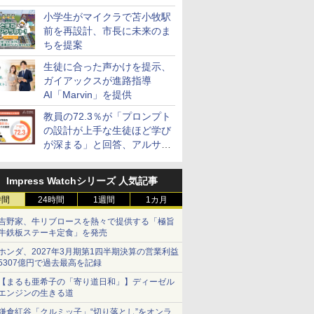
小学生がマイクラで苫小牧駅
前を再設計、市長に未来のま
ちを提案
生徒に合った声かけを提示、
ガイアックスが進路指導
AI「Marvin」を提供
教員の72.3％が「プロンプト
の設計が上手な生徒ほど学び
が深まる」と回答、アルサー
ガパートナーズ調査
Impress Watchシリーズ 人気記事
時間
24時間
1週間
1カ月
吉野家、牛リブロースを熱々で提供する「極旨
牛鉄板ステーキ定食」を発売
ホンダ、2027年3月期第1四半期決算の営業利益
5307億円で過去最高を記録
【まるも亜希子の「寄り道日和」】ディーゼル
エンジンの生きる道
鎌倉紅谷「クルミッ子」“切り落とし”をオンラ