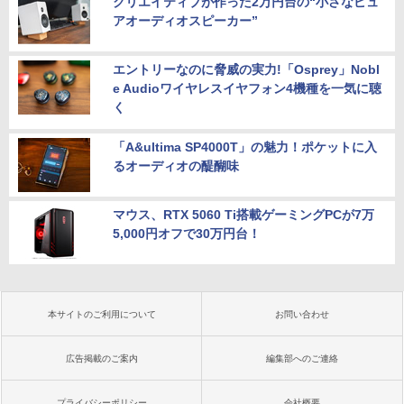
クリエイティブが作った2万円台の“小さなピュ
アオーディオスピーカー”
エントリーなのに脅威の実力!「Osprey」Nobl
e Audioワイヤレスイヤフォン4機種を一気に聴
く
「A&ultima SP4000T」の魅力！ポケットに入
るオーディオの醍醐味
マウス、RTX 5060 Ti搭載ゲーミングPCが7万
5,000円オフで30万円台！
本サイトのご利用について
お問い合わせ
広告掲載のご案内
編集部へのご連絡
プライバシーポリシー
会社概要