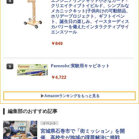
エンジニアリングキット小さなカート -
戦！編
4
ち 誰が〈ことばの力〉を育てるのか
クリエイティブトイビルド、シンプルな
メカニックキット|子供向けの可動部品、
￥1,320
￥1,870
Amazon Fire HD 10 キッズプロ (10イン
ホリデープロジェクト、ギフトイベン
4
チ) ディズニー スティッチ エディション
ト、誕生日の楽しみ、イースターディス
対象年齢6歳から 数千点のキッズコンテ
カバリーを備えたインタラクティブサイ
ンツが1年間使い放題
エンスツール
みんな大好き！ ヤマザキパン シールBO
5
ゼロからわかる！ みるみる図形に強く
5
￥26,980
￥849
OK（重版：10月上旬発送） (TJMOOK)
なるマンガ
￥2,200
￥1,430
くもん出版(KUMON PUBLISHING) ロジ
Fernrohr:実験用キャビネット
5
5
カル国旗パズル 知育玩具 おもちゃ 4歳以
上 KUMON LK-10
￥4,722
￥2,127
Amazonランキングをもっと見る
編集部のおすすめ記事
イベント
宮城県石巻市で「街ミッション」を開
催、高校生が地域の課題解決に挑戦