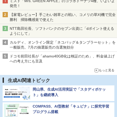
ミスド「Mrs. GREEN APPLE」のコラボドーナツ4種、いよいよ
発売！
【家電レビュー】手ごわい雑草との戦い、コメリの草刈機で完全
勝利 掃除機感覚で使えた
NTT島田社長、ソフトバンクのセブン出資に「dポイント使える
ようにして」
カルディ、オンライン限定「ネコバッグ＆タンブラーセット」を
一般販売。7月の抽選販売の当選無効分
ドコモ前田社長が「ahamo40GB化は検証のため」、料金値上げ
への考え方にも言及
もっと見る
生成AI関連トピック
岡山県、生成AI活用実証で「スタディポケッ
ト」を継続導入
COMPASS、AI型教材「キュビナ」に探究学習
プログラム搭載