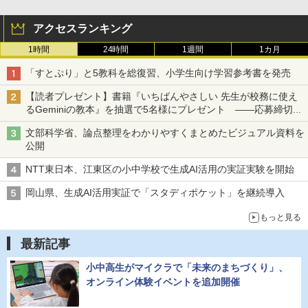
アクセスランキング
1時間
24時間
1週間
1カ月
「すとぷり」と5教科を総復習、小学生向け学習参考書を発売
【読者プレゼント】書籍『いちばんやさしい 先生が校務に使え
るGeminiの教本』を抽選で5名様にプレゼント ――応募締切は
2026年8月12日（水）まで
文部科学省、論点整理をわかりやすくまとめたビジュアル資料を
公開
NTT東日本、江東区の小中学校で生成AI活用の実証実験を開始
岡山県、生成AI活用実証で「スタディポケット」を継続導入
もっと見る
最新記事
小中高生がマイクラで「未来のまちづくり」、
オンライン体験イベントを追加開催