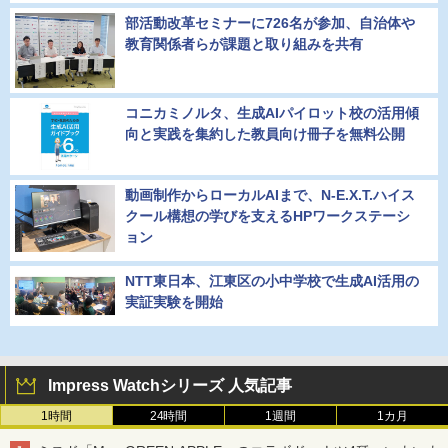
部活動改革セミナーに726名が参加、自治体や
教育関係者らが課題と取り組みを共有
コニカミノルタ、生成AIパイロット校の活用傾
向と実践を集約した教員向け冊子を無料公開
動画制作からローカルAIまで、N-E.X.T.ハイス
クール構想の学びを支えるHPワークステーシ
ョン
NTT東日本、江東区の小中学校で生成AI活用の
実証実験を開始
Impress Watchシリーズ 人気記事
1時間
24時間
1週間
1カ月