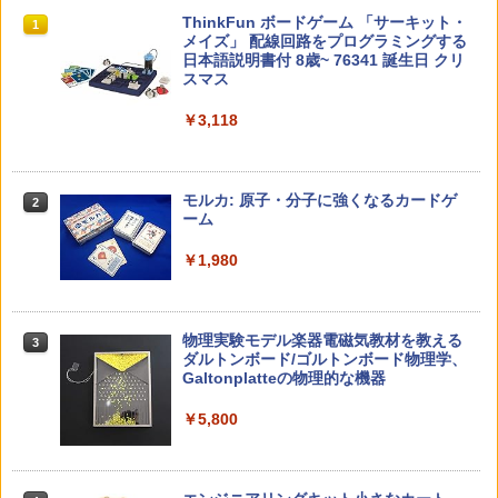
先生のためのGoogle AI完全攻略図鑑
Amazon Fire HD 10 キッズモデル (10イ
タッチペンで音が聞ける!はじめてずかん
ThinkFun ボードゲーム 「サーキット・
1
1
1
1
ンチ) ピンク 対象年齢3歳から 数千点の
1000 英語つき ([バラエティ])
メイズ」 配線回路をプログラミングする
キッズコンテンツが1年間使い放題
日本語説明書付 8歳~ 76341 誕生日 クリ
￥-
スマス
￥5,478
￥23,980
￥3,118
中学英語をもう一度ひとつひとつわかり
2
子どもが変わる魔法の言葉
パイロット スイスイおえかき for Study
2
2
やすく。改訂版
何回も書ける! れんしゅうボード ひらが
モルカ: 原子・分子に強くなるカードゲ
2
な・カタカナ・すうじ・ABC 3歳以上 知
ーム
￥2,200
￥2,750
育
￥1,980
￥2,073
仮面ライダー 改造人間 限定ケース版
3
カウンセリングとは何か 変化するという
3
物理実験モデル楽器電磁気教材を教える
3
こと (講談社現代新書 2787)
【くもん出版公式特別セット】くもん出
ダルトンボード/ゴルトンボード物理学、
3
￥4,290
版(KUMON PUBLISHING) くもんの日本
Galtonplatteの物理的な機器
￥1,540
地図パズル 日本の世界遺産すごろく付き
知育玩具 おもちゃ 5歳以上 KUMON PN-
￥5,800
33
￥4,046
つかめ！理科ダマン 12 最強ロボット決
4
「ことばで伝える」ができない子どもた
4