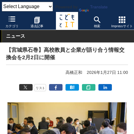
Powered by
Translate
こどもとIT
イベント・セミナー
その他
カテゴリ
過去記事
検索
Impressサイト
ニュース
【宮城県石巻】高校教員と企業が語り合う情報交
換会を2月2日に開催
高橋正和
2026年1月27日 11:00
リスト