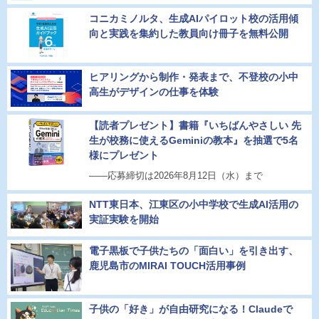
コニカミノルタ、生成AIパイロット校の活用傾
向と実践を集約した教員向け冊子を無料公開
ヒアリングから制作・発表まで、不登校の小中
高生がデザインの仕事を体験
【読者プレゼント】書籍『いちばんやさしい 先
生が校務に使えるGeminiの教本』を抽選で5名
様にプレゼント
――応募締切は2026年8月12日（水）まで
NTT東日本、江東区の小中学校で生成AI活用の
実証実験を開始
電子黒板で子供たちの「面白い」を引き出す、
鹿児島市のMIRAI TOUCH活用事例
子供の「好き」が自由研究になる！Claudeで