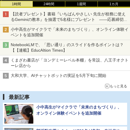
1時間
24時間
1週間
1カ月
【読者プレゼント】書籍『いちばんやさしい 先生が校務に使え
るGeminiの教本』を抽選で5名様にプレゼント ――応募締切は
2026年8月12日（水）まで
小中高生がマイクラで「未来のまちづくり」、オンライン体験イ
ベントを追加開催
NotebookLMで、「思い通り」のスライドを作るポイントは？
【【連載】EducAItion Times】
くまざわ書店が「ヨンデミーレベル本棚」を常設、八王子オクト
ーレ店から
大和大学、AIチャットボットの実証を5月下旬に開始
もっと見る
最新記事
小中高生がマイクラで「未来のまちづくり」、
オンライン体験イベントを追加開催