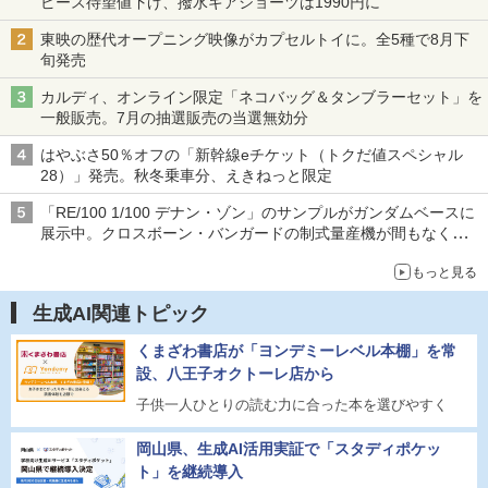
ピース待望値下げ、撥水ギアショーツは1990円に
東映の歴代オープニング映像がカプセルトイに。全5種で8月下
旬発売
カルディ、オンライン限定「ネコバッグ＆タンブラーセット」を
一般販売。7月の抽選販売の当選無効分
はやぶさ50％オフの「新幹線eチケット（トクだ値スペシャル
28）」発売。秋冬乗車分、えきねっと限定
「RE/100 1/100 デナン・ゾン」のサンプルがガンダムベースに
展示中。クロスボーン・バンガードの制式量産機が間もなく発送
【ガンダムベース撮り下ろし】
もっと見る
生成AI関連トピック
くまざわ書店が「ヨンデミーレベル本棚」を常
設、八王子オクトーレ店から
子供一人ひとりの読む力に合った本を選びやすく
岡山県、生成AI活用実証で「スタディポケッ
ト」を継続導入