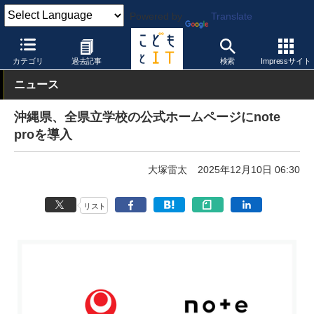
Powered by
Translate
こどもとIT
製品・サービス
校務支援システム
カテゴリ
過去記事
検索
Impressサイト
ニュース
沖縄県、全県立学校の公式ホームページにnote
proを導入
大塚雷太
2025年12月10日 06:30
リスト