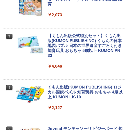
育
￥1,540
￥2,073
先生のためのGoogle AI完全攻略図鑑
3
【くもん出版公式特別セット】くもん出
3
￥-
版(KUMON PUBLISHING) くもんの日本
地図パズル 日本の世界遺産すごろく付き
知育玩具 おもちゃ 5歳以上 KUMON PN-
33
￥4,046
子どもが変わる魔法の言葉
4
￥2,200
くもん出版(KUMON PUBLISHING) ロジ
4
カル国旗パズル 知育玩具 おもちゃ 4歳以
上 KUMON LK-10
￥2,127
向山洋一の系譜、その先へ 授業の腕を磨
5
く法則: 教育技術が子供の可能性を伸ば
す
Joyreal モンテッソーリ ビジーボード 知
5