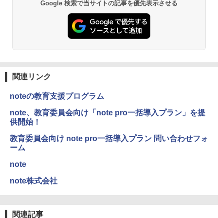
Google 検索で当サイトの記事を優先表示させる
仮面ライダー 改造人間 限定ケース版
3
物理実験モデル楽器電磁気教材を教える
3
ダルトンボード/ゴルトンボード物理学、
￥4,290
Galtonplatteの物理的な機器
￥5,800
関連リンク
noteの教育支援プログラム
つかめ！理科ダマン 12 最強ロボット決
4
エンジニアリングキット小さなカート -
戦！編
4
クリエイティブトイビルド、シンプルな
note、教育委員会向け「note pro一括導入プラン」を提
メカニックキット|子供向けの可動部品、
供開始！
￥1,320
ホリデープロジェクト、ギフトイベン
ト、誕生日の楽しみ、イースターディス
教育委員会向け note pro一括導入プラン 問い合わせフォ
カバリーを備えたインタラクティブサイ
ーム
エンスツール
note
自分の思いを言葉にする こどもアウトプ
5
￥849
ット図鑑 (サンクチュアリ出版)
note株式会社
￥1,650
Fernrohr:実験用キャビネット
5
関連記事