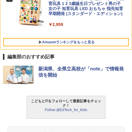
￥2,750
育玩具 1 2 3歳誕生日プレゼント男の子
女の子 知育玩具 LED おもちゃ 指先知育
早期開発 (スタンダード・エディション)
￥2,959
Amazonランキングをもっと見る
編集部のおすすめ記事
タッチペンで音が聞ける!はじめてずかん
ThinkFun ボードゲーム 「サーキット・
新潟県、全県立高校が「note」で情報発
1
1
1000 英語つき ([バラエティ])
メイズ」 配線回路をプログラミングする
信を開始
日本語説明書付 8歳~ 76341 誕生日 クリ
スマス
￥5,478
￥3,118
こどもとITをフォローして最新記事をチェッ
ク！
中学英語をもう一度ひとつひとつわかり
2
Follow @EdTech_for_Kids
やすく。改訂版
モルカ: 原子・分子に強くなるカードゲ
2
ーム
￥2,750
￥1,980