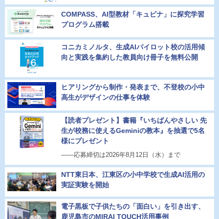
COMPASS、AI型教材「キュビナ」に探究学習
プログラム搭載
コニカミノルタ、生成AIパイロット校の活用傾
向と実践を集約した教員向け冊子を無料公開
ヒアリングから制作・発表まで、不登校の小中
高生がデザインの仕事を体験
【読者プレゼント】書籍『いちばんやさしい 先
生が校務に使えるGeminiの教本』を抽選で5名
様にプレゼント
――応募締切は2026年8月12日（水）まで
NTT東日本、江東区の小中学校で生成AI活用の
実証実験を開始
電子黒板で子供たちの「面白い」を引き出す、
鹿児島市のMIRAI TOUCH活用事例