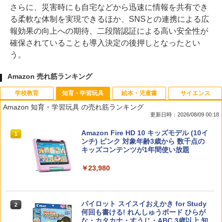
さらに、災害時にも自宅などから迅速に情報を共有でき
る柔軟な体制を実現できるほか、SNSとの連携による広
報効果の向上への期待、二段階認証による高い安全性が
確保されていることも導入決定の後押しとなったとい
う。
Amazon 売れ筋ランキング
学校教育
知育・学習玩具
絵本・児童書
サイエンス
Amazon 知育・学習玩具 の売れ筋ランキング
更新日時：2026/08/09 00:18
教育者のためのコーチング入門
Amazon Fire HD 10 キッズモデル (10イ
1
1
ンチ) ピンク 対象年齢3歳から 数千点の
キッズコンテンツが1年間使い放題
￥2,530
￥23,980
カウンセリングとは何か 変化するという
パイロット スイスイおえかき for Study
2
2
こと (講談社現代新書 2787)
何回も書ける! れんしゅうボード ひらが
な・カタカナ・すうじ・ABC 3歳以上 知