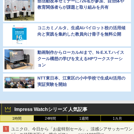
部活動改革セミナーに726名が参加、自治体や
教育関係者らが課題と取り組みを共有
コニカミノルタ、生成AIパイロット校の活用傾
向と実践を集約した教員向け冊子を無料公開
動画制作からローカルAIまで、N-E.X.T.ハイス
クール構想の学びを支えるHPワークステーシ
ョン
NTT東日本、江東区の小中学校で生成AI活用の
実証実験を開始
Impress Watchシリーズ 人気記事
1時間
24時間
1週間
1カ月
ユニクロ、今日から「お盆特別セール」。涼感シアサッカーワン