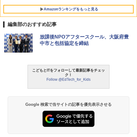
チ) ディズニー スティッチ エディション
対象年齢6歳から 数千点のキッズコンテ
Amazonランキングをもっと見る
ンツが1年間使い放題
￥26,980
編集部のおすすめ記事
ThinkFun ボードゲーム 「サーキット・
放課後NPOアフタースクール、大阪府豊
1
メイズ」 配線回路をプログラミングする
中市と包括協定を締結
日本語説明書付 8歳~ 76341 誕生日 クリ
スマス
￥3,118
こどもとITをフォローして最新記事をチェッ
ク！
Follow @EdTech_for_Kids
モルカ: 原子・分子に強くなるカードゲ
2
ーム
￥1,980
Google 検索で当サイトの記事を優先表示させる
物理実験モデル楽器電磁気教材を教える
3
ダルトンボード/ゴルトンボード物理学、
Galtonplatteの物理的な機器