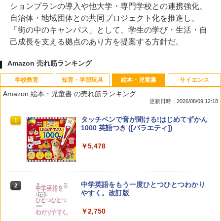
ションプランの導入や他大学・専門学校との連携強化、
自治体・地域団体との共同プロジェクト化を推進し、
「街の中のキャンパス」として、学生の学び・生活・自
己成長を支える拠点のあり方を提案する方針だ。
Amazon 売れ筋ランキング
学校教育
知育・学習玩具
絵本・児童書
サイエンス
Amazon 絵本・児童書 の売れ筋ランキング
更新日時：2026/08/09 12:18
教育者のためのコーチング入門
パイロット スイスイおえかき for Study
タッチペンで音が聞ける!はじめてずかん
1
1
1
何回も書ける! れんしゅうボード ひらが
1000 英語つき ([バラエティ])
な・カタカナ・すうじ・ABC 3歳以上 知
￥2,530
育
￥5,478
￥2,073
中学英語をもう一度ひとつひとつわかり
2
カウンセリングとは何か 変化するという
2
やすく。改訂版
こと (講談社現代新書 2787)
【くもん出版公式特別セット】くもん出
2
版(KUMON PUBLISHING) くもんの日本
￥2,750
地図パズル 日本の世界遺産すごろく付き
￥1,540