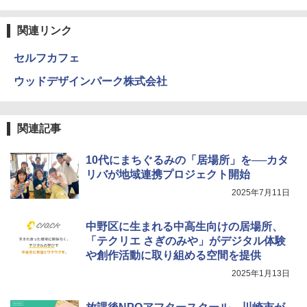
￥5,800
関連リンク
セルフカフェ
エンジニアリングキット小さなカート -
4
クリエイティブトイビルド、シンプルな
ウッドデザインパーク株式会社
メカニックキット|子供向けの可動部品、
ホリデープロジェクト、ギフトイベン
ト、誕生日の楽しみ、イースターディス
カバリーを備えたインタラクティブサイ
関連記事
エンスツール
10代にまちぐるみの「居場所」を──カタ
￥849
リバが地域連携プロジェクト開始
2025年7月11日
Fernrohr:実験用キャビネット
5
中野区に生まれる中高生向けの居場所、
￥4,758
「テクリエ さぎのみや」がデジタル体験
や創作活動に取り組める空間を提供
2025年1月13日