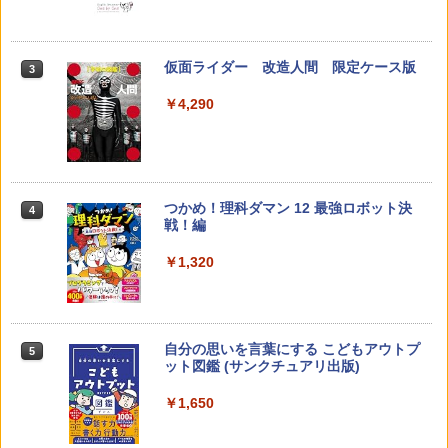
知育玩具 おもちゃ 5歳以上 KUMON PN-
33
￥4,046
仮面ライダー 改造人間 限定ケース版
3
先生のためのGoogle AI完全攻略図鑑
3
￥4,290
￥-
くもん出版(KUMON PUBLISHING) ロジ
3
カル国旗パズル 知育玩具 おもちゃ 4歳以
上 KUMON LK-10
￥2,127
つかめ！理科ダマン 12 最強ロボット決
4
子どもが変わる魔法の言葉
4
戦！編
￥2,200
￥1,320
Joyreal モンテッソーリ ビジーボード 知
4
育玩具 1 2 3歳誕生日プレゼント男の子
女の子 知育玩具 LED おもちゃ 指先知育
早期開発 (スタンダード・エディション)
自分の思いを言葉にする こどもアウトプ
5
向山洋一の系譜、その先へ 授業の腕を磨
5
￥2,959
ット図鑑 (サンクチュアリ出版)
く法則: 教育技術が子供の可能性を伸ば
す
￥1,650
￥2,750
Amazon Fire HD 10 キッズプロ (10イン
5