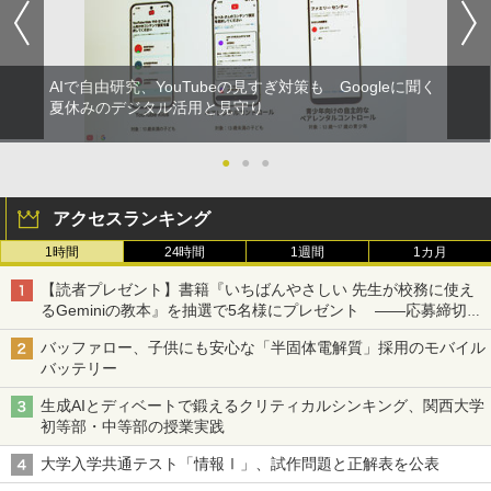
AIで自由研究、YouTubeの見すぎ対策も Googleに聞く
夏休みのデジタル活用と見守り
●
●
●
アクセスランキング
1時間
24時間
1週間
1カ月
【読者プレゼント】書籍『いちばんやさしい 先生が校務に使え
るGeminiの教本』を抽選で5名様にプレゼント ――応募締切は
2026年8月12日（水）まで
バッファロー、子供にも安心な「半固体電解質」採用のモバイル
バッテリー
生成AIとディベートで鍛えるクリティカルシンキング、関西大学
初等部・中等部の授業実践
大学入学共通テスト「情報Ⅰ」、試作問題と正解表を公表