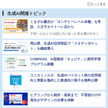
もっと見る
生成AI関連トピック
くまざわ書店が「ヨンデミーレベル本棚」を常
設、八王子オクトーレ店から
子供一人ひとりの読む力に合った本を選びやすく
岡山県、生成AI活用実証で「スタディポケッ
ト」を継続導入
COMPASS、AI型教材「キュビナ」に探究学習
プログラム搭載
コニカミノルタ、生成AIパイロット校の活用傾
向と実践を集約した教員向け冊子を無料公開
ヒアリングから制作・発表まで、不登校の小中
高生がデザインの仕事を体験