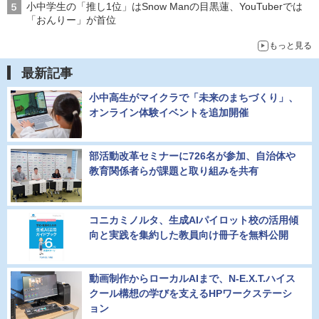
小中学生の「推し1位」はSnow Manの目黒蓮、YouTuberでは
「おんりー」が首位
もっと見る
最新記事
小中高生がマイクラで「未来のまちづくり」、
オンライン体験イベントを追加開催
部活動改革セミナーに726名が参加、自治体や
教育関係者らが課題と取り組みを共有
コニカミノルタ、生成AIパイロット校の活用傾
向と実践を集約した教員向け冊子を無料公開
動画制作からローカルAIまで、N-E.X.T.ハイス
クール構想の学びを支えるHPワークステーシ
ョン