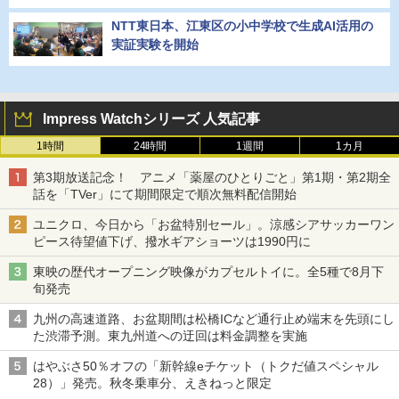
NTT東日本、江東区の小中学校で生成AI活用の
実証実験を開始
Impress Watchシリーズ 人気記事
1時間
24時間
1週間
1カ月
第3期放送記念！ アニメ「薬屋のひとりごと」第1期・第2期全
話を「TVer」にて期間限定で順次無料配信開始
ユニクロ、今日から「お盆特別セール」。涼感シアサッカーワン
ピース待望値下げ、撥水ギアショーツは1990円に
東映の歴代オープニング映像がカプセルトイに。全5種で8月下
旬発売
九州の高速道路、お盆期間は松橋ICなど通行止め端末を先頭にし
た渋滞予測。東九州道への迂回は料金調整を実施
はやぶさ50％オフの「新幹線eチケット（トクだ値スペシャル
28）」発売。秋冬乗車分、えきねっと限定