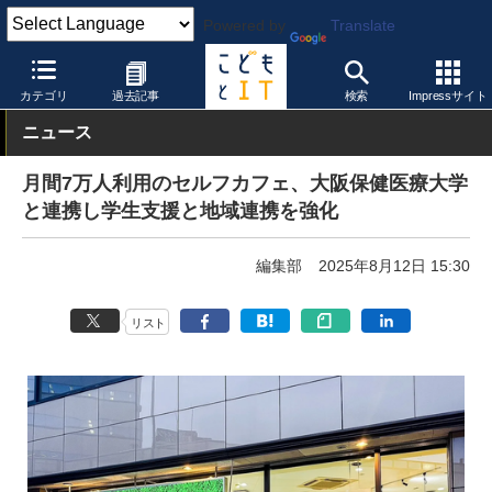
Powered by
Translate
こどもとIT
製品・サービス
その他
カテゴリ
過去記事
検索
Impressサイト
ニュース
月間7万人利用のセルフカフェ、大阪保健医療大学
と連携し学生支援と地域連携を強化
編集部
2025年8月12日 15:30
リスト