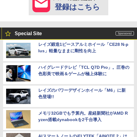
登録はこちら
Special Site
レイズ鍛造1ピースアルミホイール「CE28 N-p
lus」軽量なままに剛性を向上
ハイグレードテレビ「TCL Q7D Pro」。圧巻の
色彩美で映画＆ゲームが極上体験に
レイズのパワーデザインホイール「M6」に新
色登場!!
メモリ32GBでも予算内。産経新聞社がAMD R
yzen搭載dynabookを2千台導入
AIスマートノートのiFLYTEK「AINOTE 2」は