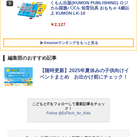
くもん出版(KUMON PUBLISHING) ロジ
5
カル国旗パズル 知育玩具 おもちゃ 4歳以
上 KUMON LK-10
￥2,127
Amazonランキングをもっと見る
編集部のおすすめ記事
タッチペンで音が聞ける!はじめてずかん
ThinkFun ボードゲーム 「サーキット・
【随時更新】2025年夏休みの子供向けイ
1
1
1000 英語つき ([バラエティ])
メイズ」 配線回路をプログラミングする
ベントまとめ お出かけ前にチェック！
日本語説明書付 8歳~ 76341 誕生日 クリ
スマス
￥5,478
￥3,118
こどもとITをフォローして最新記事をチェッ
ク！
中学英語をもう一度ひとつひとつわかり
2
Follow @EdTech_for_Kids
やすく。改訂版
モルカ: 原子・分子に強くなるカードゲ
2
ーム
￥2,750
￥1,980