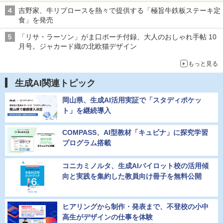
吉野家、牛リブロースを熱々で提供する「極旨牛鉄板ステーキ定
食」を発売
「リサ・ラーソン」がま口ポーチ付録、大人のおしゃれ手帖 10
月号。ジャカード織の北欧猫デザイン
もっと見る
生成AI関連トピック
岡山県、生成AI活用実証で「スタディポケッ
ト」を継続導入
COMPASS、AI型教材「キュビナ」に探究学習
プログラム搭載
コニカミノルタ、生成AIパイロット校の活用傾
向と実践を集約した教員向け冊子を無料公開
ヒアリングから制作・発表まで、不登校の小中
高生がデザインの仕事を体験