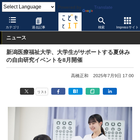
Powered by
Translate
こどもとIT
トピック
夏休み
カテゴリ
過去記事
検索
Impressサイト
ニュース
新潟医療福祉大学、大学生がサポートする夏休み
の自由研究イベントを8月開催
高橋正和
2025年7月9日 17:00
リスト