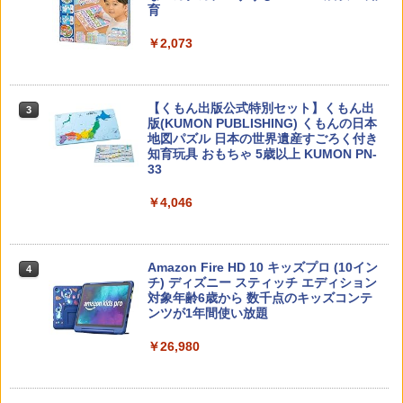
育
￥2,073
カウンセリングとは何か 変化するという
3
こと (講談社現代新書 2787)
【くもん出版公式特別セット】くもん出
3
版(KUMON PUBLISHING) くもんの日本
￥1,540
地図パズル 日本の世界遺産すごろく付き
知育玩具 おもちゃ 5歳以上 KUMON PN-
33
￥4,046
「ことばで伝える」ができない子どもた
4
ち 誰が〈ことばの力〉を育てるのか
￥1,870
Amazon Fire HD 10 キッズプロ (10イン
4
チ) ディズニー スティッチ エディション
対象年齢6歳から 数千点のキッズコンテ
ンツが1年間使い放題
ゼロからわかる！ みるみる図形に強く
5
￥26,980
なるマンガ
￥1,430