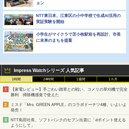
ョン
NTT東日本、江東区の小中学校で生成AI活用の
実証実験を開始
小学生がマイクラで苫小牧駅前を再設計、市長
に未来のまちを提案
Impress Watchシリーズ 人気記事
1時間
24時間
1週間
1カ月
【家電レビュー】手ごわい雑草との戦い、コメリの草刈機で完全
勝利 掃除機感覚で使えた
ミスド「Mrs. GREEN APPLE」のコラボドーナツ4種、いよいよ
発売！
NTT島田社長、ソフトバンクのセブン出資に「dポイント使える
ようにして」