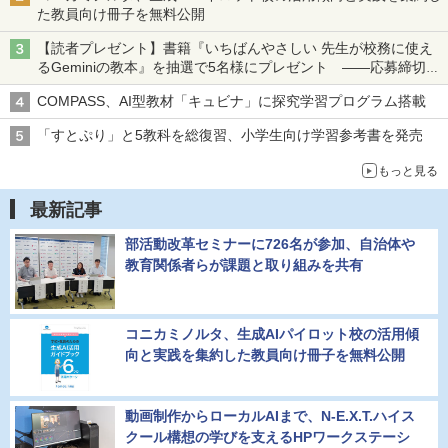
た教員向け冊子を無料公開
【読者プレゼント】書籍『いちばんやさしい 先生が校務に使え
るGeminiの教本』を抽選で5名様にプレゼント ――応募締切は
2026年8月12日（水）まで
COMPASS、AI型教材「キュビナ」に探究学習プログラム搭載
「すとぷり」と5教科を総復習、小学生向け学習参考書を発売
もっと見る
最新記事
部活動改革セミナーに726名が参加、自治体や
教育関係者らが課題と取り組みを共有
コニカミノルタ、生成AIパイロット校の活用傾
向と実践を集約した教員向け冊子を無料公開
動画制作からローカルAIまで、N-E.X.T.ハイス
クール構想の学びを支えるHPワークステーシ