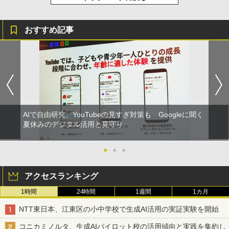
おすすめ記事
AIで自由研究、YouTubeの見すぎ対策も Googleに聞く
夏休みのデジタル活用と見守り
●
●
●
アクセスランキング
1時間
24時間
1週間
1カ月
NTT東日本、江東区の小中学校で生成AI活用の実証実験を開始
コニカミノルタ、生成AIパイロット校の活用傾向と実践を集約し