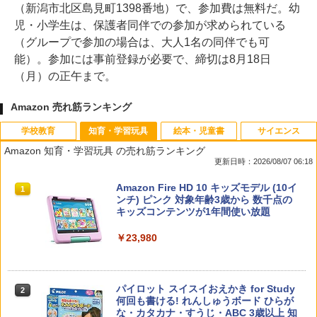
（新潟市北区島見町1398番地）で、参加費は無料だ。幼
児・小学生は、保護者同伴での参加が求められている
（グループで参加の場合は、大人1名の同伴でも可
能）。参加には事前登録が必要で、締切は8月18日
（月）の正午まで。
Amazon 売れ筋ランキング
学校教育
知育・学習玩具
絵本・児童書
サイエンス
Amazon 知育・学習玩具 の売れ筋ランキング
更新日時：2026/08/07 06:18
先生のためのGoogle AI完全攻略図鑑
Amazon Fire HD 10 キッズモデル (10イ
1
1
ンチ) ピンク 対象年齢3歳から 数千点の
キッズコンテンツが1年間使い放題
￥-
￥23,980
子どもが変わる魔法の言葉
パイロット スイスイおえかき for Study
2
2
何回も書ける! れんしゅうボード ひらが
な・カタカナ・すうじ・ABC 3歳以上 知
￥2,200