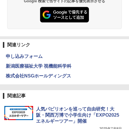
Google 検索で当サイトの記事を優先表示させる
仮面ライダー 改造人間 限定ケース版
3
物理実験モデル楽器電磁気教材を教える
3
ダルトンボード/ゴルトンボード物理学、
￥4,290
Galtonplatteの物理的な機器
￥5,800
関連リンク
申し込みフォーム
つかめ！理科ダマン 12 最強ロボット決
4
エンジニアリングキット小さなカート -
戦！編
4
クリエイティブトイビルド、シンプルな
新潟医療福祉大学 視機能科学科
メカニックキット|子供向けの可動部品、
￥1,320
ホリデープロジェクト、ギフトイベン
株式会社NSGホールディングス
ト、誕生日の楽しみ、イースターディス
カバリーを備えたインタラクティブサイ
エンスツール
関連記事
みんな大好き！ ヤマザキパン シールBO
5
￥849
OK（重版：10月上旬発送） (TJMOOK)
人気パビリオンを巡って自由研究！大
￥2,200
阪・関西万博で小学生向け「EXPO2025
エネルギーツアー」開催
Fernrohr:実験用キャビネット
5
2025年7月8日