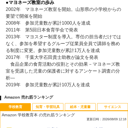
●マヨネーズ教室の歩み
2002年 マヨネーズ教室を開始。山形県の小学校からの
要望で開催を開始
2008年 参加児童数が累計1000人を達成
2011年 第5回日本食育学会で発表
2013年 マヨスター制度を導入。専任の担当者だけでは
なく、参加を希望するグループ従業員全員で講師を務め
る制度に変更。参加児童数が累計1万人を達成
2017年 千葉大学石田貴士助教が論文を発表
食品企業の食育活動の役割とその効果－マヨネーズ教
室を受講した児童の保護者に対するアンケート調査の分
析―
2019年 参加児童数が累計10万人を達成
Amazon 売れ筋ランキング
学校教育
知育・学習玩具
絵本・児童書
サイエンス
Amazon 学校教育本 の売れ筋ランキング
更新日時：2026/08/09 12:18