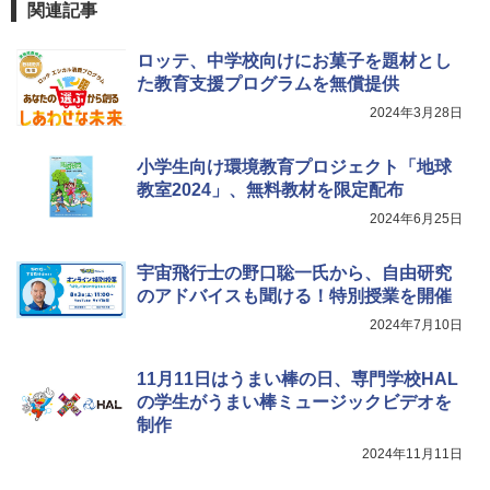
自分の思いを言葉にする こどもアウトプ
5
関連記事
￥2,959
￥849
ット図鑑 (サンクチュアリ出版)
￥1,650
ロッテ、中学校向けにお菓子を題材とし
た教育支援プログラムを無償提供
Amazon Fire HD 10 キッズプロ (10イン
Fernrohr:実験用キャビネット
5
5
チ) ディズニー スティッチ エディション
2024年3月28日
対象年齢6歳から 数千点のキッズコンテ
￥4,758
ンツが1年間使い放題
小学生向け環境教育プロジェクト「地球
教室2024」、無料教材を限定配布
￥26,980
2024年6月25日
宇宙飛行士の野口聡一氏から、自由研究
のアドバイスも聞ける！特別授業を開催
2024年7月10日
11月11日はうまい棒の日、専門学校HAL
の学生がうまい棒ミュージックビデオを
制作
2024年11月11日