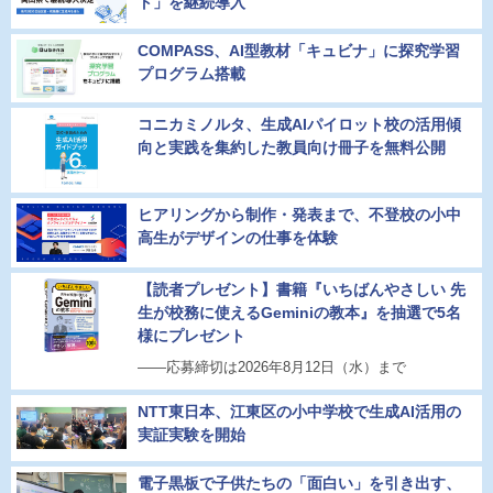
ト」を継続導入
COMPASS、AI型教材「キュビナ」に探究学習
プログラム搭載
コニカミノルタ、生成AIパイロット校の活用傾
向と実践を集約した教員向け冊子を無料公開
ヒアリングから制作・発表まで、不登校の小中
高生がデザインの仕事を体験
【読者プレゼント】書籍『いちばんやさしい 先
生が校務に使えるGeminiの教本』を抽選で5名
様にプレゼント
――応募締切は2026年8月12日（水）まで
NTT東日本、江東区の小中学校で生成AI活用の
実証実験を開始
電子黒板で子供たちの「面白い」を引き出す、