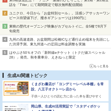
第3期放送記念！ アニメ「薬屋のひとりごと」第1期・第2期全
話を「TVer」にて期間限定で順次無料配信開始
ユニクロ、今日から「お盆特別セール」。涼感シアサッカーワン
ピース待望値下げ、撥水ギアショーツは1990円に
東映の歴代オープニング映像がカプセルトイに。全5種で8月下
旬発売
九州の高速道路、お盆期間は松橋ICなど通行止め端末を先頭にし
た渋滞予測。東九州道への迂回は料金調整を実施
はやぶさ50％オフの「新幹線eチケット（トクだ値スペシャル
28）」発売。秋冬乗車分、えきねっと限定
もっと見る
生成AI関連トピック
くまざわ書店が「ヨンデミーレベル本棚」を常
設、八王子オクトーレ店から
子供一人ひとりの読む力に合った本を選びやすく
岡山県、生成AI活用実証で「スタディポケッ