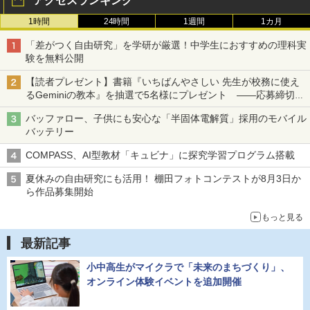
アクセスランキング
1時間
24時間
1週間
1カ月
「差がつく自由研究」を学研が厳選！中学生におすすめの理科実
験を無料公開
【読者プレゼント】書籍『いちばんやさしい 先生が校務に使え
るGeminiの教本』を抽選で5名様にプレゼント ――応募締切は
2026年8月12日（水）まで
バッファロー、子供にも安心な「半固体電解質」採用のモバイル
バッテリー
COMPASS、AI型教材「キュビナ」に探究学習プログラム搭載
夏休みの自由研究にも活用！ 棚田フォトコンテストが8月3日か
ら作品募集開始
もっと見る
最新記事
小中高生がマイクラで「未来のまちづくり」、
オンライン体験イベントを追加開催