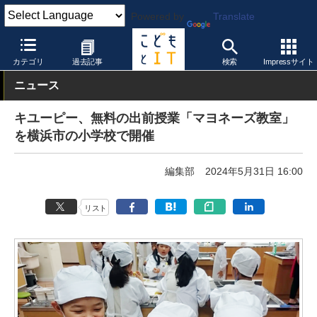
Powered by
Translate
こどもとIT
イベント・セミナー
公開授業
カテゴリ
過去記事
検索
Impressサイト
ニュース
キユーピー、無料の出前授業「マヨネーズ教室」
を横浜市の小学校で開催
編集部
2024年5月31日 16:00
リスト