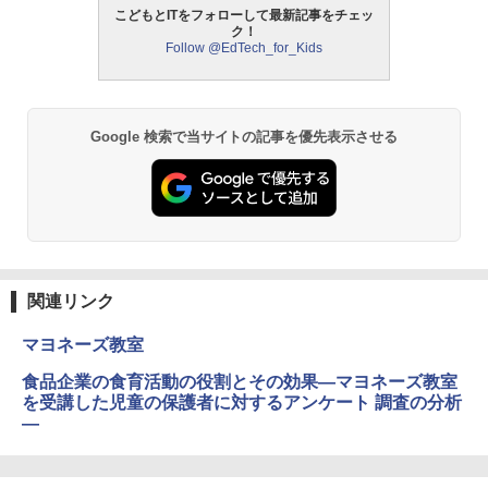
こどもとITをフォローして最新記事をチェッ
中学英語をもう一度ひとつひとつわかり
2
ク！
やすく。改訂版
Follow @EdTech_for_Kids
【くもん出版公式特別セット】くもん出
モルカ: 原子・分子に強くなるカードゲ
2
2
版(KUMON PUBLISHING) くもんの日本
ーム
￥2,750
地図パズル 日本の世界遺産すごろく付き
知育玩具 おもちゃ 5歳以上 KUMON PN-
￥1,980
33
Google 検索で当サイトの記事を優先表示させる
￥4,046
仮面ライダー 改造人間 限定ケース版
3
物理実験モデル楽器電磁気教材を教える
3
ダルトンボード/ゴルトンボード物理学、
￥4,290
Galtonplatteの物理的な機器
くもん出版(KUMON PUBLISHING) ロジ
3
カル国旗パズル 知育玩具 おもちゃ 4歳以
￥5,800
上 KUMON LK-10
関連リンク
￥2,127
つかめ！理科ダマン 12 最強ロボット決
4
マヨネーズ教室
エンジニアリングキット小さなカート -
戦！編
4
クリエイティブトイビルド、シンプルな
食品企業の食育活動の役割とその効果―マヨネーズ教室
メカニックキット|子供向けの可動部品、
￥1,320
を受講した児童の保護者に対するアンケート 調査の分析
Joyreal モンテッソーリ ビジーボード 知
ホリデープロジェクト、ギフトイベン
4
―
育玩具 1 2 3歳誕生日プレゼント男の子
ト、誕生日の楽しみ、イースターディス
女の子 知育玩具 LED おもちゃ 指先知育
カバリーを備えたインタラクティブサイ
早期開発 (スタンダード・エディション)
エンスツール