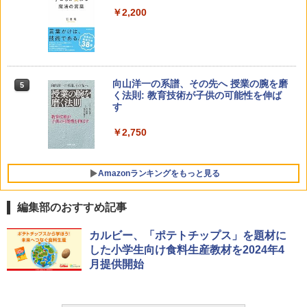
￥2,200
向山洋一の系譜、その先へ 授業の腕を磨
5
く法則: 教育技術が子供の可能性を伸ば
す
￥2,750
Amazonランキングをもっと見る
編集部のおすすめ記事
パイロット スイスイおえかき for Study
タッチペンで音が聞ける!はじめてずかん
ThinkFun ボードゲーム 「サーキット・
カルビー、「ポテトチップス」を題材に
1
1
1
何回も書ける! れんしゅうボード ひらが
1000 英語つき ([バラエティ])
メイズ」 配線回路をプログラミングする
した小学生向け食料生産教材を2024年4
な・カタカナ・すうじ・ABC 3歳以上 知
日本語説明書付 8歳~ 76341 誕生日 クリ
月提供開始
育
スマス
￥5,478
￥2,073
￥3,118