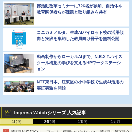
部活動改革セミナーに726名が参加、自治体や
教育関係者らが課題と取り組みを共有
コニカミノルタ、生成AIパイロット校の活用傾
向と実践を集約した教員向け冊子を無料公開
動画制作からローカルAIまで、N-E.X.T.ハイス
クール構想の学びを支えるHPワークステーシ
ョン
NTT東日本、江東区の小中学校で生成AI活用の
実証実験を開始
Impress Watchシリーズ 人気記事
1時間
24時間
1週間
1カ月