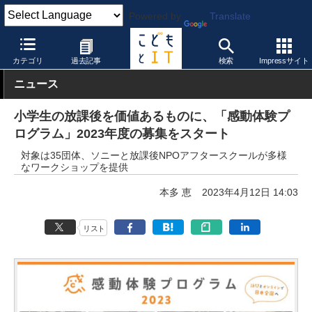
Powered by
Translate
こどもとIT
校種
高等学校
カテゴリ
過去記事
検索
Impressサイト
ニュース
小学生の放課後を価値あるものに、「感動体験プ
ログラム」2023年度の募集をスタート
対象は35団体、ソニーと放課後NPOアフタースクールが多様
なワークショップを提供
本多 恵
2023年4月12日 14:03
リスト