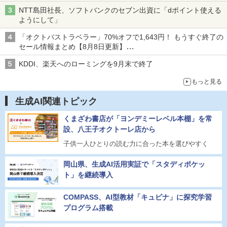
NTT島田社長、ソフトバンクのセブン出資に「dポイント使える
ようにして」
「オクトパストラベラー」70%オフで1,643円！ もうすぐ終了の
セール情報まとめ【8月8日更新】
ニンテンドーeショップでは「大神 絶景版」が67%オフで990円
KDDI、楽天へのローミングを9月末で終了
もっと見る
生成AI関連トピック
くまざわ書店が「ヨンデミーレベル本棚」を常
設、八王子オクトーレ店から
子供一人ひとりの読む力に合った本を選びやすく
岡山県、生成AI活用実証で「スタディポケッ
ト」を継続導入
COMPASS、AI型教材「キュビナ」に探究学習
プログラム搭載