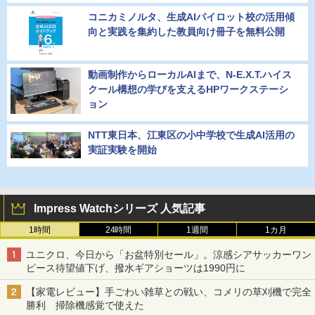
コニカミノルタ、生成AIパイロット校の活用傾
向と実践を集約した教員向け冊子を無料公開
動画制作からローカルAIまで、N-E.X.T.ハイス
クール構想の学びを支えるHPワークステーシ
ョン
NTT東日本、江東区の小中学校で生成AI活用の
実証実験を開始
Impress Watchシリーズ 人気記事
1時間
24時間
1週間
1カ月
ユニクロ、今日から「お盆特別セール」。涼感シアサッカーワン
ピース待望値下げ、撥水ギアショーツは1990円に
【家電レビュー】手ごわい雑草との戦い、コメリの草刈機で完全
勝利 掃除機感覚で使えた