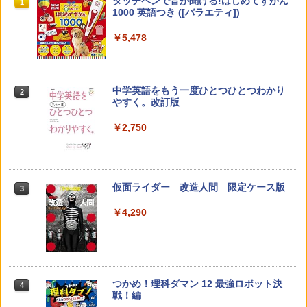
教育者のためのコーチング入門
Amazon Fire HD 10 キッズモデル (10イ
タッチペンで音が聞ける!はじめてずかん
1
1
1
ンチ) ピンク 対象年齢3歳から 数千点の
1000 英語つき ([バラエティ])
キッズコンテンツが1年間使い放題
￥2,530
￥5,478
￥23,980
中学英語をもう一度ひとつひとつわかり
2
先生のためのGoogle AI完全攻略図鑑
パイロット スイスイおえかき for Study
2
2
やすく。改訂版
何回も書ける! れんしゅうボード ひらが
な・カタカナ・すうじ・ABC 3歳以上 知
￥-
￥2,750
育
￥2,073
仮面ライダー 改造人間 限定ケース版
3
カウンセリングとは何か 変化するという
3
こと (講談社現代新書 2787)
【くもん出版公式特別セット】くもん出
3
￥4,290
版(KUMON PUBLISHING) くもんの日本
￥1,540
地図パズル 日本の世界遺産すごろく付き
知育玩具 おもちゃ 5歳以上 KUMON PN-
33
￥4,046
つかめ！理科ダマン 12 最強ロボット決
4
子どもが変わる魔法の言葉
4
戦！編