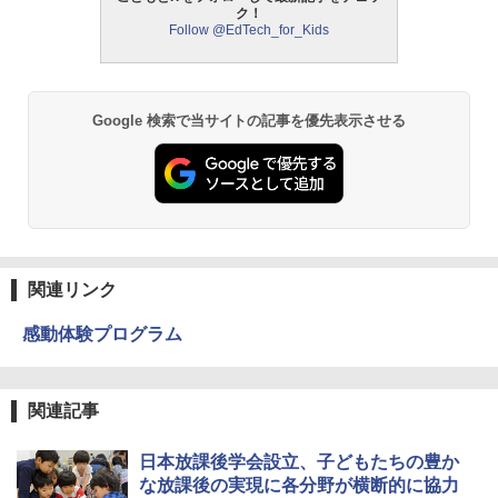
ク！
Follow @EdTech_for_Kids
モルカ: 原子・分子に強くなるカードゲ
2
ーム
￥1,980
Google 検索で当サイトの記事を優先表示させる
物理実験モデル楽器電磁気教材を教える
3
ダルトンボード/ゴルトンボード物理学、
Galtonplatteの物理的な機器
￥5,800
関連リンク
感動体験プログラム
エンジニアリングキット小さなカート -
4
クリエイティブトイビルド、シンプルな
メカニックキット|子供向けの可動部品、
ホリデープロジェクト、ギフトイベン
関連記事
ト、誕生日の楽しみ、イースターディス
カバリーを備えたインタラクティブサイ
エンスツール
日本放課後学会設立、子どもたちの豊か
な放課後の実現に各分野が横断的に協力
￥849