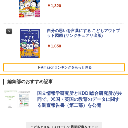
￥2,200
￥1,320
くもん出版(KUMON PUBLISHING) ロジ
4
カル国旗パズル 知育玩具 おもちゃ 4歳以
上 KUMON LK-10
￥2,127
自分の思いを言葉にする こどもアウトプ
5
ゼロからわかる！ みるみる図形に強く
5
ット図鑑 (サンクチュアリ出版)
なるマンガ
￥1,650
￥1,430
Amazon Fire HD 10 キッズプロ (10イン
5
チ) ディズニー スティッチ エディション
対象年齢6歳から 数千点のキッズコンテ
ンツが1年間使い放題
Amazonランキングをもっと見る
￥26,980
編集部のおすすめ記事
ThinkFun ボードゲーム 「サーキット・
国立情報学研究所とKDDI総合研究所が共
1
メイズ」 配線回路をプログラミングする
同で、米国・英国の教育のデータに関す
日本語説明書付 8歳~ 76341 誕生日 クリ
る調査報告書（第二部）を公開
スマス
￥3,118
こどもとITをフォローして最新記事をチェッ