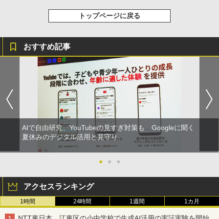
トップページに戻る
おすすめ記事
AIで自由研究、YouTubeの見すぎ対策も Googleに聞く
夏休みのデジタル活用と見守り
●
●
●
アクセスランキング
1時間
24時間
1週間
1カ月
NTT東日本、江東区の小中学校で生成AI活用の実証実験を開始