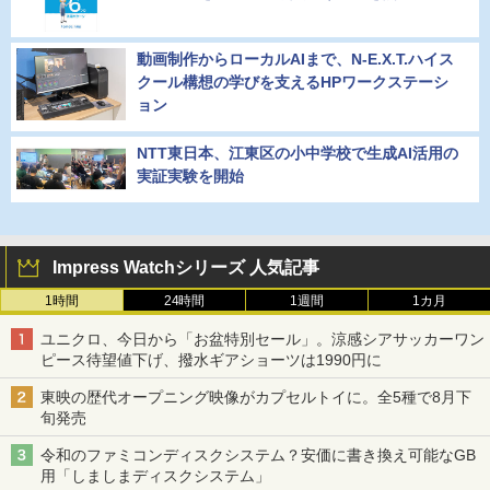
動画制作からローカルAIまで、N-E.X.T.ハイス
クール構想の学びを支えるHPワークステーシ
ョン
NTT東日本、江東区の小中学校で生成AI活用の
実証実験を開始
Impress Watchシリーズ 人気記事
1時間
24時間
1週間
1カ月
ユニクロ、今日から「お盆特別セール」。涼感シアサッカーワン
ピース待望値下げ、撥水ギアショーツは1990円に
東映の歴代オープニング映像がカプセルトイに。全5種で8月下
旬発売
令和のファミコンディスクシステム？安価に書き換え可能なGB
用「しましまディスクシステム」