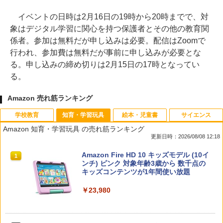
イベントの日時は2月16日の19時から20時までで、対
象はデジタル学習に関心を持つ保護者とその他の教育関
係者。参加は無料だが申し込みは必要。配信はZoomで
行われ、参加費は無料だが事前に申し込みが必要とな
る。申し込みの締め切りは2月15日の17時となってい
る。
Amazon 売れ筋ランキング
学校教育
知育・学習玩具
絵本・児童書
サイエンス
Amazon 知育・学習玩具 の売れ筋ランキング
更新日時：2026/08/08 12:18
教育者のためのコーチング入門
Amazon Fire HD 10 キッズモデル (10イ
1
1
ンチ) ピンク 対象年齢3歳から 数千点の
キッズコンテンツが1年間使い放題
￥2,530
￥23,980