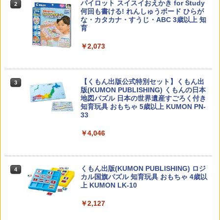
先生のためのGoogle AI完全攻略図鑑
パイロット スイスイおえかき for Study
2
2
何回も書ける! れんしゅうボード ひらが
な・カタカナ・すうじ・ABC 3歳以上 知
￥-
育
￥2,073
カウンセリングとは何か 変化するという
3
こと (講談社現代新書 2787)
【くもん出版公式特別セット】くもん出
3
版(KUMON PUBLISHING) くもんの日本
￥1,540
地図パズル 日本の世界遺産すごろく付き
知育玩具 おもちゃ 5歳以上 KUMON PN-
33
￥4,046
子どもが変わる魔法の言葉
4
￥2,200
くもん出版(KUMON PUBLISHING) ロジ
4
カル国旗パズル 知育玩具 おもちゃ 4歳以
上 KUMON LK-10
￥2,127
ゼロからわかる！ みるみる図形に強く
5
なるマンガ