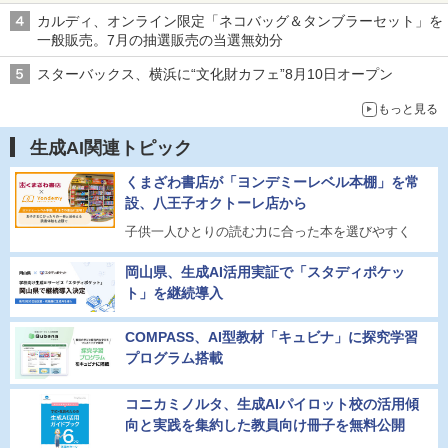
カルディ、オンライン限定「ネコバッグ＆タンブラーセット」を
一般販売。7月の抽選販売の当選無効分
スターバックス、横浜に“文化財カフェ”8月10日オープン
もっと見る
生成AI関連トピック
くまざわ書店が「ヨンデミーレベル本棚」を常
設、八王子オクトーレ店から
子供一人ひとりの読む力に合った本を選びやすく
岡山県、生成AI活用実証で「スタディポケッ
ト」を継続導入
COMPASS、AI型教材「キュビナ」に探究学習
プログラム搭載
コニカミノルタ、生成AIパイロット校の活用傾
向と実践を集約した教員向け冊子を無料公開