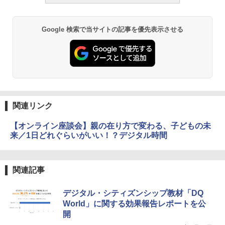
ーム
￥2,750
￥1,980
Google 検索で当サイトの記事を優先表示させる
仮面ライダー 改造人間 限定ケース版
3
物理実験モデル楽器電磁気教材を教える
3
ダルトンボード/ゴルトンボード物理学、
￥4,290
Galtonplatteの物理的な機器
￥5,800
関連リンク
つかめ！理科ダマン 12 最強ロボット決
4
【オンライン座談会】親の在り方で変わる、子どもの未
エンジニアリングキット小さなカート -
戦！編
4
来／1日どれぐらいがいい！？デジタル時間
クリエイティブトイビルド、シンプルな
メカニックキット|子供向けの可動部品、
￥1,320
ホリデープロジェクト、ギフトイベン
ト、誕生日の楽しみ、イースターディス
関連記事
カバリーを備えたインタラクティブサイ
エンスツール
自分の思いを言葉にする こどもアウトプ
デジタル・シティズンシップ教材「DQ
5
￥849
ット図鑑 (サンクチュアリ出版)
World」に関する効果報告レポートを公
開
￥1,650