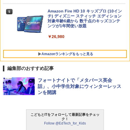
￥1,430
Amazon Fire HD 10 キッズプロ (10イン
5
チ) ディズニー スティッチ エディション
対象年齢6歳から 数千点のキッズコンテ
ンツが1年間使い放題
￥26,980
Amazonランキングをもっと見る
編集部のおすすめ記事
タッチペンで音が聞ける!はじめてずかん
ThinkFun ボードゲーム 「サーキット・
フォートナイトで「メタバース英会
1
1
1000 英語つき ([バラエティ])
メイズ」 配線回路をプログラミングする
話」、小中学生対象にウィンターレッス
日本語説明書付 8歳~ 76341 誕生日 クリ
ンを開講
スマス
￥5,478
￥3,118
こどもとITをフォローして最新記事をチェッ
中学英語をもう一度ひとつひとつわかり
2
ク！
やすく。改訂版
Follow @EdTech_for_Kids
モルカ: 原子・分子に強くなるカードゲ
2