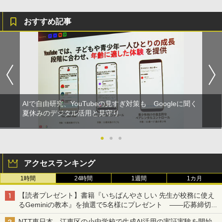
おすすめ記事
AIで自由研究、YouTubeの見すぎ対策も Googleに聞く
夏休みのデジタル活用と見守り
●
●
●
アクセスランキング
1時間
24時間
1週間
1カ月
【読者プレゼント】書籍『いちばんやさしい 先生が校務に使え
るGeminiの教本』を抽選で5名様にプレゼント ――応募締切は
2026年8月12日（水）まで
NTT東日本、江東区の小中学校で生成AI活用の実証実験を開始