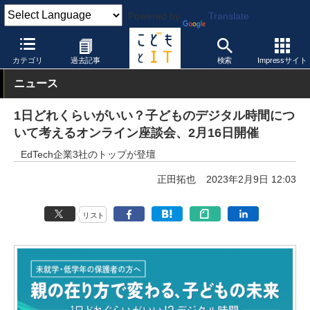
Powered by
Translate
こどもとIT
イベント・セミナー
その他
カテゴリ
過去記事
検索
Impressサイト
ニュース
1日どれくらいがいい？子どものデジタル時間につ
いて考えるオンライン座談会、2月16日開催
EdTech企業3社のトップが登壇
正田拓也
2023年2月9日 12:03
リスト