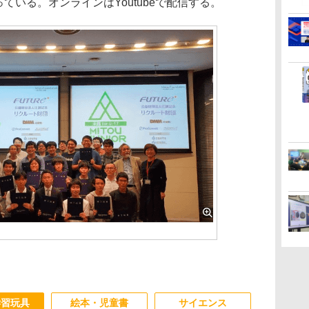
ている。オンラインはYoutubeで配信する。
学習玩具
絵本・児童書
サイエンス