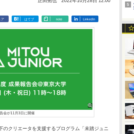
正田拓也
2022年10月28日 12:00
ェア
はてブ
note
LinkedIn
告会が11月3日に開催
下のクリエータを支援するプログラム「未踏ジュニ