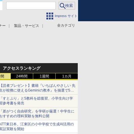
Impress サイト
全カテゴリ
ナー
製品・サービス
アクセスランキング
時間
24時間
1週間
1カ月
【読者プレゼント】書籍『いちばんやさしい 先
生が校務に使えるGeminiの教本』を抽選で5名
様にプレゼント ――応募締切は2026年8月12
「すとぷり」と5教科を総復習、小学生向け学
日（水）まで
習参考書を発売
「差がつく自由研究」を学研が厳選！中学生に
おすすめの理科実験を無料公開
NTT東日本、江東区の小中学校で生成AI活用の
実証実験を開始