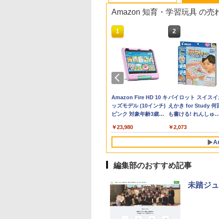
Amazon 知育・学習玩具 の
10
10
1
1
2
2
生の究極の自学ノ
ん出版(KUMON
「あの子だけずるい」
TIME TIMER MOD
教育者のためのコーチ
Amazon Fire HD 10 キ
先生のためのGoogl
パイロット スイスイ
図鑑2: 選べるレシ
LISHING) くもん
がなくなる学校 合理
Home Edition 9cm 60
ング入門
ッズモデル (10インチ)
AI完全攻略図鑑
えかき for Study 何
そろばん120 知育
的配慮を支える基礎的
分 タイムタイマー モ
ピンク 対象年齢3歳か
も書ける! れんしゅ
￥2,530
￥-
 おもちゃ 3歳以上
環境整備
ッド メタリック ミッ
ら 数千点のキッズコン
ボード ひらがな・カ
760
882
￥2,420
￥4,891
￥23,980
￥2,073
ON WC-22
ドナイト 時間管理 学
テンツが1年間使い放題
カナ・すうじ・ABC 
習タイマー TTM9-
歳以上 知育
A
HMM-W 正規品 + クリ
スマス ラッピング袋
セット BL
編集部のおすすめ記事
10
10
1
1
2
2
未踏ジュ