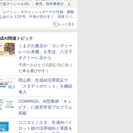
だ値スペシャル28）」発売。秋冬乗車分、えき
ねっと限定
「ムーミン」大小メッシュポーチが付録、素敵
なあの人 11月号。中身が見やすく、温泉スパに
も使える
もっと見る
成AI関連トピック
くまざわ書店が「ヨンデミー
レベル本棚」を常設、八王子
オクトーレ店から
子供一人ひとりの読む力に合っ
た本を選びやすく
岡山県、生成AI活用実証で
「スタディポケット」を継続
導入
COMPASS、AI型教材「キュ
ビナ」に探究学習プログラム
搭載
コニカミノルタ、生成AIパイ
ロット校の活用傾向と実践を