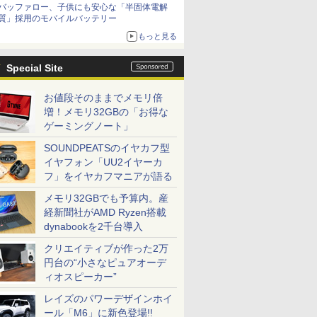
バッファロー、子供にも安心な「半固体電解
質」採用のモバイルバッテリー
もっと見る
Special Site
お値段そのままでメモリ倍
増！メモリ32GBの「お得な
ゲーミングノート」
SOUNDPEATSのイヤカフ型
イヤフォン「UU2イヤーカ
フ」をイヤカフマニアが語る
メモリ32GBでも予算内。産
経新聞社がAMD Ryzen搭載
dynabookを2千台導入
クリエイティブが作った2万
円台の“小さなピュアオーデ
ィオスピーカー”
レイズのパワーデザインホイ
ール「M6」に新色登場!!