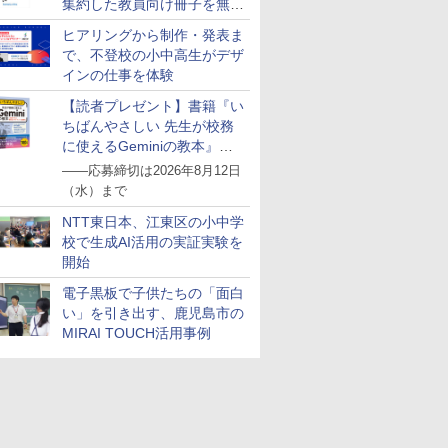
集約した教員向け冊子を無料
公開
ヒアリングから制作・発表ま
で、不登校の小中高生がデザ
インの仕事を体験
【読者プレゼント】書籍『い
ちばんやさしい 先生が校務
に使えるGeminiの教本』を
抽選で5名様にプレゼント
――応募締切は2026年8月12日
（水）まで
NTT東日本、江東区の小中学
校で生成AI活用の実証実験を
開始
電子黒板で子供たちの「面白
い」を引き出す、鹿児島市の
MIRAI TOUCH活用事例