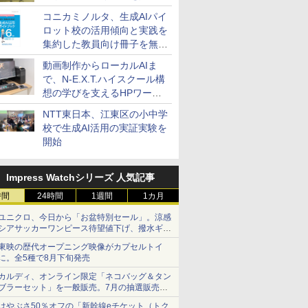
コニカミノルタ、生成AIパイ
ロット校の活用傾向と実践を
集約した教員向け冊子を無料
公開
動画制作からローカルAIま
で、N-E.X.T.ハイスクール構
想の学びを支えるHPワーク
ステーション
NTT東日本、江東区の小中学
校で生成AI活用の実証実験を
開始
Impress Watchシリーズ 人気記事
時間
24時間
1週間
1カ月
ユニクロ、今日から「お盆特別セール」。涼感
シアサッカーワンピース待望値下げ、撥水ギア
ショーツは1990円に
東映の歴代オープニング映像がカプセルトイ
に。全5種で8月下旬発売
カルディ、オンライン限定「ネコバッグ＆タン
ブラーセット」を一般販売。7月の抽選販売の
当選無効分
はやぶさ50％オフの「新幹線eチケット（トク