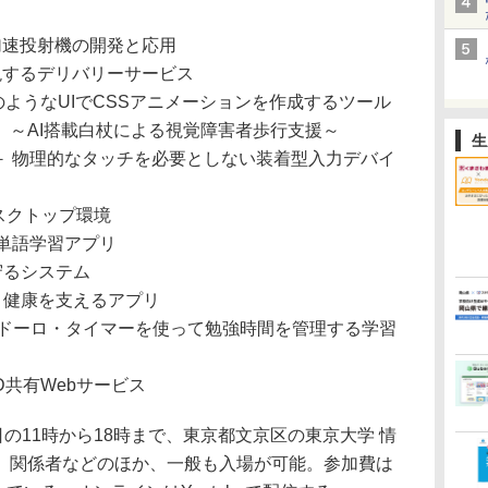
電磁加速投射機の開発と応用
tsを実現するデリバリーサービス
集ソフトのようなUIでCSSアニメーションを作成するツール
』～AI搭載白杖による視覚障害者歩行支援～
生
eyboard － 物理的なタッチを必要としない装着型入力デバイ
なデスクトップ環境
た英単語学習アプリ
ミを守るシステム
容と健康を支えるアプリ
スやポモドーロ・タイマーを使って勉強時間を管理する学習
建築物3D共有Webサービス
の11時から18時まで、東京都文京区の東京大学 情
。関係者などのほか、一般も入場が可能。参加費は