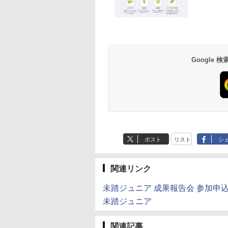
受験ムビスタ 八澤
e Kristalle selbst
【改訂版】Z会 速読英
Glitzer-Diamanten:
タッチペンで音が聞け
ThinkFun ボードゲー
中学英語をもう一度
モルカ: 原子・分子
った6時間で古典
hten:
熟語｜大学受験の定
Experimentierkasten
る!はじめてずかん1000
ム 「サーキット・メイ
とつひとつわかりや
強くなるカードゲー
 MOVIE×STUDY
erimentierkasten
番！ 効率的な速読学習
英語つき ([バラエテ
ズ」 配線回路をプログ
く。改訂版
￥3,284
￥1,980
で熟語をマスター
ィ])
ラミングする 日本語説
Google
870
767
￥1,320
￥5,478
￥3,118
￥2,750
明書付 8歳~ 76341 誕
生日 クリスマス
ポスト
リスト
シ
関連リンク
未踏ジュニア 成果報告会 参加申
未踏ジュニア
関連記事