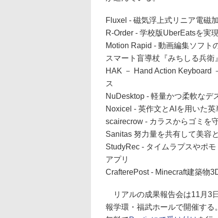
Fluxel - 磁気浮上式リニア
R-Order - 学校版UberEa
Motion Rapid - 動画編
スマート盲導杖『みちしる兵衛
HAK － Hand Action K
ス
NuDesktop - 軽量かつ柔軟
Noxicel - 英作文とAIを用い
scairecrow - カラスからゴ
Sanitas 努力量を共有して美
StudyRec - タイムラプ
アプリ
CrafterePost - Minecraft
リアルの成果報告会は11月3日
報学環・福武ホールで開催する