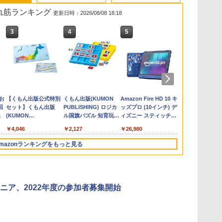
売れ筋ランキング
更新日時：2026/08/08 18:18
3
3
4
4
5
5
6
6
e
お
カウンセリングとは何
【くもん出版公式特別
子どもが変わる魔法の
くもん出版(KUMON
ゼロからわかる！ み
Amazon Fire HD 10 キ
「ことばで伝
Joyreal モ
回
か 変化するということ
セット】くもん出版
言葉
PUBLISHING) ロジカ
るみる図形に強くなる
ッズプロ (10インチ) デ
できない子ど
リ ビジーボー
う
(講談社現代新書 2787)
(KUMON
ル国旗パズル 知育玩具
マンガ
ィズニー スティッチ
が〈ことばの
具 1 2 3歳
￥2,200
タ
PUBLISHING) くもん
おもちゃ 4歳以上
エディション 対象年齢
てるのか
ント男の子 女
￥1,540
￥4,046
￥2,127
￥1,430
￥26,980
￥1,870
￥2,959
3
の日本地図パズル 日本
KUMON LK-10
6歳から 数千点のキッ
玩具 LED お
の世界遺産すごろく付
ズコンテンツが1年間
先知育 早期開
mazonランキングをもっと見る
き 知育玩具 おもちゃ 5
使い放題
ンダード・エ
歳以上 KUMON PN-33
ン)
3
3
4
4
5
5
6
6
ニア、2022年度の参加者募集開始