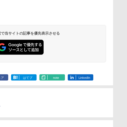
ひ
に
仮面ライダー 改造人
物理実験モデル楽器電
つかめ！理科ダマン 12
エンジニアリングキッ
自分の思いを言葉にす
Fernrohr:実験用キャ
みんな大好き
KOSMOS(コ
す
ム
間 限定ケース版
磁気教材を教えるダル
最強ロボット決戦！編
ト小さなカート - クリ
る こどもアウトプット
ビネット
キパン シール
617158 フ
トンボード/ゴルトンボ
エイティブトイビル
図鑑 (サンクチュアリ
BOOK（重版
スワーリング
￥4,290
￥1,320
￥4,758
ード物理学、
ド、シンプルなメカニ
出版)
旬発送） (TJ
ニ 先史時代
 検索で当サイトの記事を優先表示させる
￥5,800
￥849
￥1,650
￥2,200
￥5,592
Galtonplatteの物理的
ックキット|子供向けの
気づける 実験
な機器
可動部品、ホリデープ
歳からのお子
ロジェクト、ギフトイ
心者向けセット
ベント、誕生日の楽し
物 洗面器 ピ
み、イースターディス
飾 多言語対応
カバリーを備えたイン
タラクティブサイエン
スツール
ェア
はてブ
note
LinkedIn
込