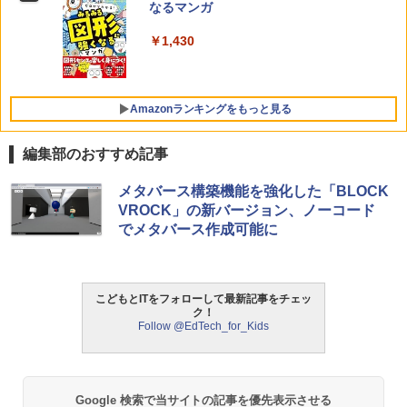
なるマンガ
￥1,430
Amazonランキングをもっと見る
編集部のおすすめ記事
Amazon Fire HD 10 キッズモデル (10イ
タッチペンで音が聞ける!はじめてずかん
ThinkFun ボードゲーム 「サーキット・
メタバース構築機能を強化した「BLOCK
1
1
1
ンチ) ピンク 対象年齢3歳から 数千点の
1000 英語つき ([バラエティ])
メイズ」 配線回路をプログラミングする
VROCK」の新バージョン、ノーコード
キッズコンテンツが1年間使い放題
日本語説明書付 8歳~ 76341 誕生日 クリ
でメタバース作成可能に
スマス
￥5,478
￥23,980
￥3,118
こどもとITをフォローして最新記事をチェッ
中学英語をもう一度ひとつひとつわかり
2
ク！
パイロット スイスイおえかき for Study
2
やすく。改訂版
Follow @EdTech_for_Kids
何回も書ける! れんしゅうボード ひらが
モルカ: 原子・分子に強くなるカードゲ
2
な・カタカナ・すうじ・ABC 3歳以上 知
ーム
￥2,750
育
￥1,980
￥2,073
Google 検索で当サイトの記事を優先表示させる