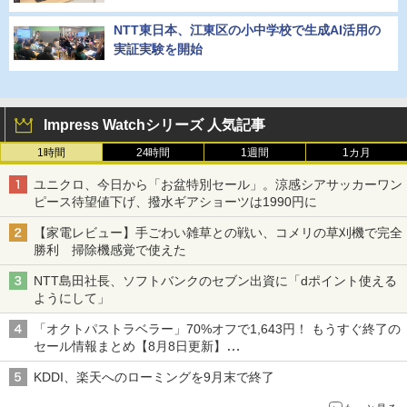
NTT東日本、江東区の小中学校で生成AI活用の
実証実験を開始
Impress Watchシリーズ 人気記事
1時間
24時間
1週間
1カ月
ユニクロ、今日から「お盆特別セール」。涼感シアサッカーワン
ピース待望値下げ、撥水ギアショーツは1990円に
【家電レビュー】手ごわい雑草との戦い、コメリの草刈機で完全
勝利 掃除機感覚で使えた
NTT島田社長、ソフトバンクのセブン出資に「dポイント使える
ようにして」
「オクトパストラベラー」70%オフで1,643円！ もうすぐ終了の
セール情報まとめ【8月8日更新】
ニンテンドーeショップでは「大神 絶景版」が67%オフで990円
KDDI、楽天へのローミングを9月末で終了