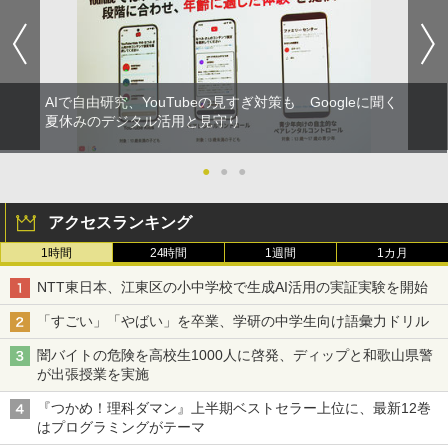
AIで自由研究、YouTubeの見すぎ対策も Googleに聞く
夏休みのデジタル活用と見守り
●
●
●
アクセスランキング
1時間
24時間
1週間
1カ月
NTT東日本、江東区の小中学校で生成AI活用の実証実験を開始
「すごい」「やばい」を卒業、学研の中学生向け語彙力ドリル
闇バイトの危険を高校生1000人に啓発、ディップと和歌山県警
が出張授業を実施
『つかめ！理科ダマン』上半期ベストセラー上位に、最新12巻
はプログラミングがテーマ