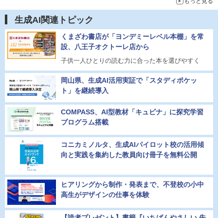
もっと見る
生成AI関連トピック
くまざわ書店が「ヨンデミーレベル本棚」を常
設、八王子オクトーレ店から
子供一人ひとりの読む力に合った本を選びやすく
岡山県、生成AI活用実証で「スタディポケッ
ト」を継続導入
COMPASS、AI型教材「キュビナ」に探究学習
プログラム搭載
コニカミノルタ、生成AIパイロット校の活用傾
向と実践を集約した教員向け冊子を無料公開
ヒアリングから制作・発表まで、不登校の小中
高生がデザインの仕事を体験
【読者プレゼント】書籍『いちばんやさしい 先