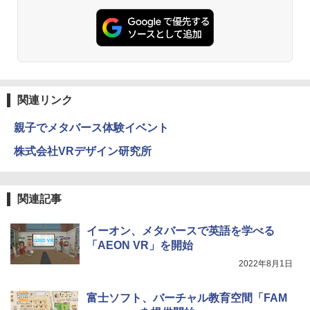
仮面ライダー 改造人間 限定ケース版
3
物理実験モデル楽器電磁気教材を教える
3
【くもん出版公式特別セット】くもん出
ダルトンボード/ゴルトンボード物理学、
3
￥4,290
版(KUMON PUBLISHING) くもんの日本
Galtonplatteの物理的な機器
地図パズル 日本の世界遺産すごろく付き
知育玩具 おもちゃ 5歳以上 KUMON PN-
￥5,800
33
関連リンク
￥4,046
つかめ！理科ダマン 12 最強ロボット決
4
親子でメタバース体験イベント
エンジニアリングキット小さなカート -
戦！編
4
クリエイティブトイビルド、シンプルな
株式会社VRデザイン研究所
メカニックキット|子供向けの可動部品、
￥1,320
くもん出版(KUMON PUBLISHING) ロジ
ホリデープロジェクト、ギフトイベン
4
カル国旗パズル 知育玩具 おもちゃ 4歳以
ト、誕生日の楽しみ、イースターディス
上 KUMON LK-10
カバリーを備えたインタラクティブサイ
関連記事
エンスツール
￥2,127
自分の思いを言葉にする こどもアウトプ
5
￥849
イーオン、メタバースで英語を学べる
ット図鑑 (サンクチュアリ出版)
「AEON VR」を開始
￥1,650
2022年8月1日
Amazon Fire HD 10 キッズプロ (10イン
5
チ) ディズニー スティッチ エディション
Fernrohr:実験用キャビネット
5
対象年齢6歳から 数千点のキッズコンテ
富士ソフト、バーチャル教育空間「FAM
ンツが1年間使い放題
￥4,746