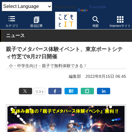
Powered by
Translate
こどもとIT
イベント・セミナー
カテゴリ
過去記事
検索
Impressサイト
ニュース
親子でメタバース体験イベント、東京ポートシテ
ィ竹芝で8月27日開催
小・中学生向け・親子で無料体験できる！
編集部
2022年8月15日 06:45
リスト