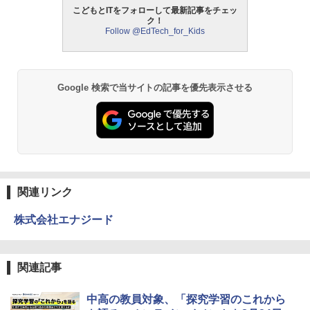
こどもとITをフォローして最新記事をチェッ
中学英語をもう一度ひとつひとつわかり
2
ク！
パイロット スイスイおえかき for Study
2
やすく。改訂版
Follow @EdTech_for_Kids
何回も書ける! れんしゅうボード ひらが
モルカ: 原子・分子に強くなるカードゲ
2
な・カタカナ・すうじ・ABC 3歳以上 知
ーム
￥2,750
育
￥1,980
￥2,073
Google 検索で当サイトの記事を優先表示させる
仮面ライダー 改造人間 限定ケース版
3
物理実験モデル楽器電磁気教材を教える
3
【くもん出版公式特別セット】くもん出
ダルトンボード/ゴルトンボード物理学、
3
￥4,290
版(KUMON PUBLISHING) くもんの日本
Galtonplatteの物理的な機器
地図パズル 日本の世界遺産すごろく付き
知育玩具 おもちゃ 5歳以上 KUMON PN-
￥5,800
33
関連リンク
￥4,046
つかめ！理科ダマン 12 最強ロボット決
4
株式会社エナジード
エンジニアリングキット小さなカート -
戦！編
4
クリエイティブトイビルド、シンプルな
メカニックキット|子供向けの可動部品、
￥1,320
くもん出版(KUMON PUBLISHING) ロジ
ホリデープロジェクト、ギフトイベン
4
関連記事
カル国旗パズル 知育玩具 おもちゃ 4歳以
ト、誕生日の楽しみ、イースターディス
上 KUMON LK-10
カバリーを備えたインタラクティブサイ
エンスツール
中高の教員対象、「探究学習のこれから
￥2,127