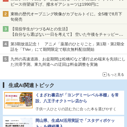
ピース待望値下げ、撥水ギアショーツは1990円に
東映の歴代オープニング映像がカプセルトイに。全5種で8月下
旬発売
【現役学生がつづるAIとの生活】
【自分なら選ばない一日を考えて】 空いた午後をチャッピーに
捧げたら、思わぬ絶景に出会った話
第3期放送記念！ アニメ「薬屋のひとりごと」第1期・第2期全
話を「TVer」にて期間限定で順次無料配信開始
九州の高速道路、お盆期間は松橋ICなど通行止め端末を先頭にし
た渋滞予測。東九州道への迂回は料金調整を実施
もっと見る
生成AI関連トピック
くまざわ書店が「ヨンデミーレベル本棚」を常
設、八王子オクトーレ店から
子供一人ひとりの読む力に合った本を選びやすく
岡山県、生成AI活用実証で「スタディポケッ
ト」を継続導入