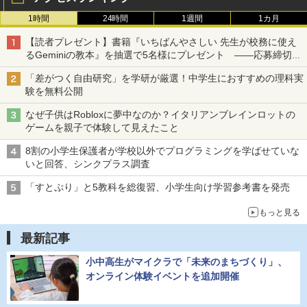
1時間
24時間
1週間
1カ月
【読者プレゼント】書籍『いちばんやさしい 先生が校務に使え
るGeminiの教本』を抽選で5名様にプレゼント ――応募締切は
2026年8月12日（水）まで
「差がつく自由研究」を学研が厳選！中学生におすすめの理科実
験を無料公開
なぜ子供はRobloxに夢中なのか？イタリアンブレインロットの
ゲームを親子で体験して見えたこと
8割の小学生保護者が学校以外でプログラミングを学ばせていな
いと回答、シンクプラス調査
「すとぷり」と5教科を総復習、小学生向け学習参考書を発売
もっと見る
最新記事
小中高生がマイクラで「未来のまちづくり」、
オンライン体験イベントを追加開催