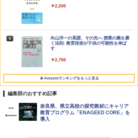
￥2,200
向山洋一の系譜、その先へ 授業の腕を磨
5
く法則: 教育技術が子供の可能性を伸ば
す
￥2,750
Amazonランキングをもっと見る
編集部のおすすめ記事
Amazon Fire HD 10 キッズモデル (10イ
タッチペンで音が聞ける!はじめてずかん
ThinkFun ボードゲーム 「サーキット・
奈良県、県立高校の探究教材にキャリア
1
1
1
ンチ) ピンク 対象年齢3歳から 数千点の
1000 英語つき ([バラエティ])
メイズ」 配線回路をプログラミングする
教育プログラム「ENAGEED CORE」を
キッズコンテンツが1年間使い放題
日本語説明書付 8歳~ 76341 誕生日 クリ
導入
スマス
￥5,478
￥23,980
￥3,118