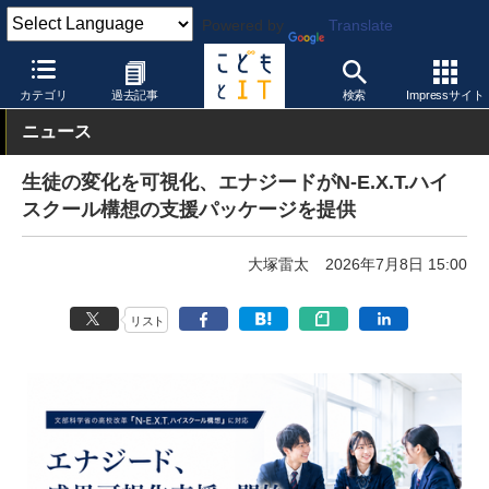
Powered by
Translate
こどもとIT
製品・サービス
STEAM教育
カテゴリ
過去記事
検索
Impressサイト
ニュース
生徒の変化を可視化、エナジードがN-E.X.T.ハイ
スクール構想の支援パッケージを提供
大塚雷太
2026年7月8日 15:00
リスト