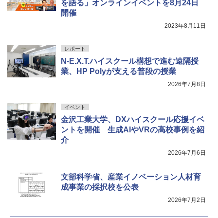
自分の思いを言葉にする こどもアウトプ
を語る」オンラインイベントを8月24日
5
￥849
ット図鑑 (サンクチュアリ出版)
開催
2023年8月11日
￥1,650
Joyreal モンテッソーリ ビジーボード 知
5
育玩具 1 2 3歳誕生日プレゼント男の子
Fernrohr:実験用キャビネット
5
レポート
女の子 知育玩具 LED おもちゃ 指先知育
早期開発 (スタンダード・エディション)
￥4,758
N-E.X.T.ハイスクール構想で進む遠隔授
業、HP Polyが支える普段の授業
￥2,959
2026年7月8日
イベント
金沢工業大学、DXハイスクール応援イベ
ントを開催 生成AIやVRの高校事例を紹
介
2026年7月6日
文部科学省、産業イノベーション人材育
成事業の採択校を公表
2026年7月2日