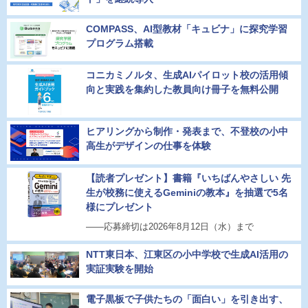
COMPASS、AI型教材「キュビナ」に探究学習
プログラム搭載
コニカミノルタ、生成AIパイロット校の活用傾
向と実践を集約した教員向け冊子を無料公開
ヒアリングから制作・発表まで、不登校の小中
高生がデザインの仕事を体験
【読者プレゼント】書籍『いちばんやさしい 先
生が校務に使えるGeminiの教本』を抽選で5名
様にプレゼント
――応募締切は2026年8月12日（水）まで
NTT東日本、江東区の小中学校で生成AI活用の
実証実験を開始
電子黒板で子供たちの「面白い」を引き出す、