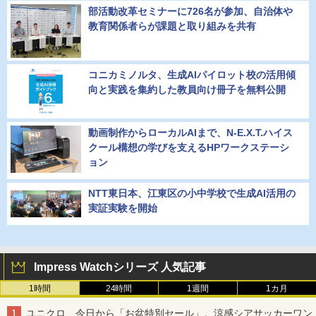
部活動改革セミナーに726名が参加、自治体や
教育関係者らが課題と取り組みを共有
コニカミノルタ、生成AIパイロット校の活用傾
向と実践を集約した教員向け冊子を無料公開
動画制作からローカルAIまで、N-E.X.T.ハイス
クール構想の学びを支えるHPワークステーシ
ョン
NTT東日本、江東区の小中学校で生成AI活用の
実証実験を開始
Impress Watchシリーズ 人気記事
1時間
24時間
1週間
1カ月
ユニクロ、今日から「お盆特別セール」。涼感シアサッカーワン