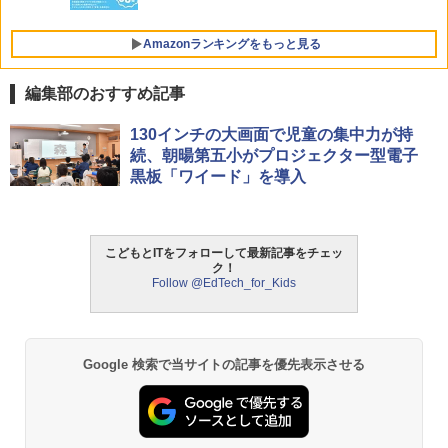
Amazonランキングをもっと見る
編集部のおすすめ記事
【くもん出版公式特別セット】くもん出
タッチペンで音が聞ける!はじめてずかん
ThinkFun ボードゲーム 「サーキット・
130インチの大画面で児童の集中力が持
1
1
1
版(KUMON PUBLISHING) くもんの日本
1000 英語つき ([バラエティ])
メイズ」 配線回路をプログラミングする
続、朝暘第五小がプロジェクター型電子
地図パズル 日本の世界遺産すごろく付き
日本語説明書付 8歳~ 76341 誕生日 クリ
黒板「ワイード」を導入
知育玩具 おもちゃ 5歳以上 KUMON PN-
スマス
￥5,478
33
￥3,118
￥4,046
こどもとITをフォローして最新記事をチェッ
中学英語をもう一度ひとつひとつわかり
2
ク！
やすく。改訂版
Follow @EdTech_for_Kids
モルカ: 原子・分子に強くなるカードゲ
2
パイロット スイスイおえかき for Study
ーム
2
￥2,750
何回も書ける! れんしゅうボード ひらが
な・カタカナ・すうじ・ABC 3歳以上 知
￥1,980
育
Google 検索で当サイトの記事を優先表示させる
￥2,073
仮面ライダー 改造人間 限定ケース版
3
物理実験モデル楽器電磁気教材を教える
3
ダルトンボード/ゴルトンボード物理学、
￥4,290