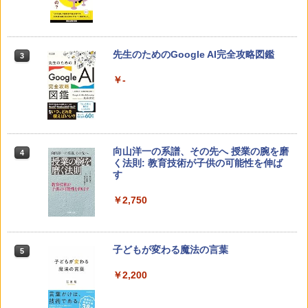
先生のためのGoogle AI完全攻略図鑑
3
￥-
向山洋一の系譜、その先へ 授業の腕を磨
4
く法則: 教育技術が子供の可能性を伸ば
す
￥2,750
子どもが変わる魔法の言葉
5
￥2,200