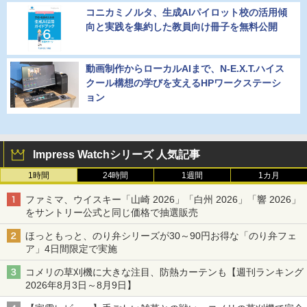
コニカミノルタ、生成AIパイロット校の活用傾
向と実践を集約した教員向け冊子を無料公開
動画制作からローカルAIまで、N-E.X.T.ハイス
クール構想の学びを支えるHPワークステーシ
ョン
Impress Watchシリーズ 人気記事
1時間
24時間
1週間
1カ月
ファミマ、ウイスキー「山崎 2026」「白州 2026」「響 2026」
をサントリー公式と同じ価格で抽選販売
ほっともっと、のり弁シリーズが30～90円お得な「のり弁フェ
ア」4日間限定で実施
コメリの草刈機に大きな注目、防熱カーテンも【週刊ランキング
2026年8月3日～8月9日】