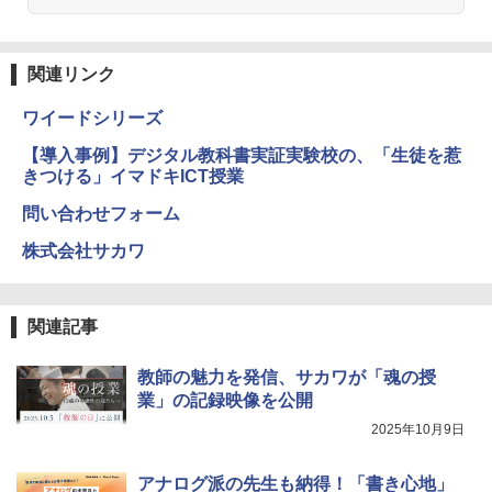
Galtonplatteの物理的な機器
くもん出版(KUMON PUBLISHING) ロジ
3
カル国旗パズル 知育玩具 おもちゃ 4歳以
￥5,800
上 KUMON LK-10
関連リンク
￥2,127
つかめ！理科ダマン 12 最強ロボット決
4
ワイードシリーズ
エンジニアリングキット小さなカート -
戦！編
4
クリエイティブトイビルド、シンプルな
【導入事例】デジタル教科書実証実験校の、「生徒を惹
メカニックキット|子供向けの可動部品、
￥1,320
きつける」イマドキICT授業
Joyreal モンテッソーリ ビジーボード 知
ホリデープロジェクト、ギフトイベン
4
育玩具 1 2 3歳誕生日プレゼント男の子
ト、誕生日の楽しみ、イースターディス
問い合わせフォーム
女の子 知育玩具 LED おもちゃ 指先知育
カバリーを備えたインタラクティブサイ
早期開発 (スタンダード・エディション)
エンスツール
株式会社サカワ
自分の思いを言葉にする こどもアウトプ
5
￥2,959
￥849
ット図鑑
￥0
関連記事
「TAETOE 知育玩具」 磁石対戦ゲーム
Fernrohr:実験用キャビネット
5
5
ボードゲーム 家族ゲーム 磁力 おもちゃ
教師の魅力を発信、サカワが「魂の授
磁気 テーブルゲーム こども プレゼント
￥4,758
業」の記録映像を公開
2025年10月9日
￥1,499
アナログ派の先生も納得！「書き心地」