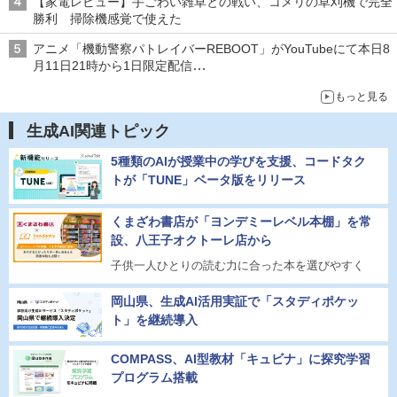
【家電レビュー】手ごわい雑草との戦い、コメリの草刈機で完全
勝利 掃除機感覚で使えた
アニメ「機動警察パトレイバーREBOOT」がYouTubeにて本日8
月11日21時から1日限定配信
8月14日にはU-NEXTで限定配信
もっと見る
生成AI関連トピック
5種類のAIが授業中の学びを支援、コードタク
トが「TUNE」ベータ版をリリース
くまざわ書店が「ヨンデミーレベル本棚」を常
設、八王子オクトーレ店から
子供一人ひとりの読む力に合った本を選びやすく
岡山県、生成AI活用実証で「スタディポケッ
ト」を継続導入
COMPASS、AI型教材「キュビナ」に探究学習
プログラム搭載