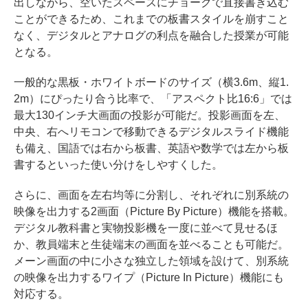
出しながら、空いたスペースにチョークで直接書き込む
ことができるため、これまでの板書スタイルを崩すこと
なく、デジタルとアナログの利点を融合した授業が可能
となる。
一般的な黒板・ホワイトボードのサイズ（横3.6m、縦1.
2m）にぴったり合う比率で、「アスペクト比16:6」では
最大130インチ大画面の投影が可能だ。投影画面を左、
中央、右へリモコンで移動できるデジタルスライド機能
も備え、国語では右から板書、英語や数学では左から板
書するといった使い分けをしやすくした。
さらに、画面を左右均等に分割し、それぞれに別系統の
映像を出力する2画面（Picture By Picture）機能を搭載。
デジタル教科書と実物投影機を一度に並べて見せるほ
か、教員端末と生徒端末の画面を並べることも可能だ。
メーン画面の中に小さな独立した領域を設けて、別系統
の映像を出力するワイプ（Picture In Picture）機能にも
対応する。