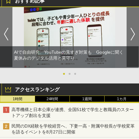
おすすめ記事
AIで自由研究、YouTubeの見すぎ対策も Googleに聞く
夏休みのデジタル活用と見守り
●
●
●
アクセスランキング
1時間
24時間
1週間
1カ月
高専機構と日本公庫が連携、全国51校で学生と教職員のスター
トアップ創出を支援
民間のDX経験を学校経営へ、下妻一高・附属中校長が学校変革
を語るイベントを8月27日に開催