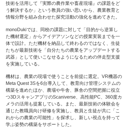
技術を活用して『実際の農作業や畜産現場』の課題をど
う解決するか」という教員の強い思いから、農業教育と
情報分野を組み合わせた探究活動の強化を進めてきた。
monoDukiでは、同校の課題に対して「目的から逆算し
た機材選定」からアイデアソンなどの授業実装までを一
体で設計。ただ機材を納品して終わるのではなく、生徒
たちが最新技術を「自分たちの農業をアップデートする
武器」として使いこなせるようになるための伴走型支援
を実施している。
機材は、農業の現場で使うことを前提に選定。VR機器の
Meta Quest 3Sを6台導入して、教育向け管理システムの
構築を進めたほか、農場や牛舎、豚舎の空間把握に役立
つ3DスキャンアプリのScaniverse、高性能PC、360度カ
メラの活用も提案している。また、最新技術の体験会を
通じた教職員向け研修を実施し、教員と生徒が共に「こ
れからの農業の可能性」を探求し、新しい視点を持って
学ぶ姿勢の構築をサポートした。