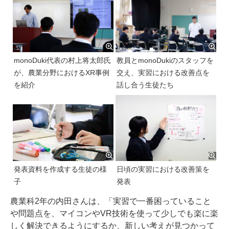
monoDuki代表の村上将太郎氏
教員とmonoDukiのスタッフを
が、農業分野におけるXR事例
交え、実習における改善点を
を紹介
話し合う生徒たち
発表資料を作成する生徒の様
日頃の実習における改善策を
子
発表
農業科2年の内田さんは、「実習で一番困っていること
や問題点を、マイコンやVR技術を使って少しでも楽に楽
しく解決できるようにするか、新しい考えが見つかって