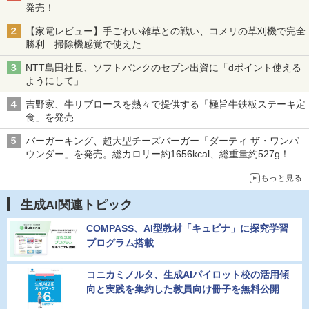
発売！
【家電レビュー】手ごわい雑草との戦い、コメリの草刈機で完全
勝利 掃除機感覚で使えた
NTT島田社長、ソフトバンクのセブン出資に「dポイント使える
ようにして」
吉野家、牛リブロースを熱々で提供する「極旨牛鉄板ステーキ定
食」を発売
バーガーキング、超大型チーズバーガー「ダーティ ザ・ワンパ
ウンダー」を発売。総カロリー約1656kcal、総重量約527g！
もっと見る
生成AI関連トピック
COMPASS、AI型教材「キュビナ」に探究学習
プログラム搭載
コニカミノルタ、生成AIパイロット校の活用傾
向と実践を集約した教員向け冊子を無料公開