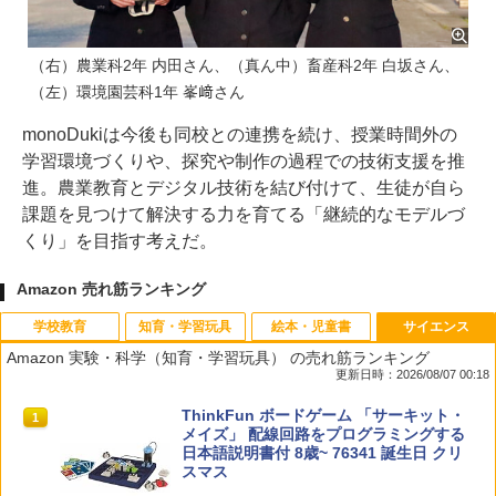
（右）農業科2年 内田さん、（真ん中）畜産科2年 白坂さん、
（左）環境園芸科1年 峯﨑さん
monoDukiは今後も同校との連携を続け、授業時間外の
学習環境づくりや、探究や制作の過程での技術支援を推
進。農業教育とデジタル技術を結び付けて、生徒が自ら
課題を見つけて解決する力を育てる「継続的なモデルづ
くり」を目指す考えだ。
Amazon 売れ筋ランキング
学校教育
知育・学習玩具
絵本・児童書
サイエンス
Amazon 実験・科学（知育・学習玩具） の売れ筋ランキング
更新日時：2026/08/07 00:18
先生のためのGoogle AI完全攻略図鑑
Amazon Fire HD 10 キッズモデル (10イ
タッチペンで音が聞ける!はじめてずかん
ThinkFun ボードゲーム 「サーキット・
1
1
1
1
ンチ) ピンク 対象年齢3歳から 数千点の
1000 英語つき ([バラエティ])
メイズ」 配線回路をプログラミングする
キッズコンテンツが1年間使い放題
日本語説明書付 8歳~ 76341 誕生日 クリ
￥-
スマス
￥5,478
￥23,980