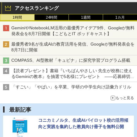
アクセスランキング
1時間
24時間
1週間
1カ月
GeminiやNotebookLM活用の最優秀アイデア9件、Googleが無料
発表会を8月7日開催【こどもとIT ポッドキャスト】
最優秀者9名が生成AIの教育活用を発信、Googleが無料発表会を
8月7日に開催
COMPASS、AI型教材「キュビナ」に探究学習プログラム搭載
【読者プレゼント】書籍『いちばんやさしい 先生が校務に使え
るGeminiの教本』を抽選で5名様にプレゼント ――応募締切は
2026年8月12日（水）まで
「すごい」「やばい」を卒業、学研の中学生向け語彙力ドリル
もっと見る
最新記事
コニカミノルタ、生成AIパイロット校の活用傾
向と実践を集約した教員向け冊子を無料公開