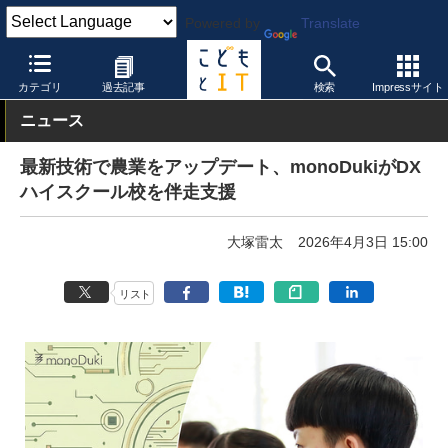
Powered by
Translate
こどもとIT
教育実践・事例
STEAM教育
カテゴリ
過去記事
検索
Impressサイト
ニュース
最新技術で農業をアップデート、monoDukiがDX
ハイスクール校を伴走支援
大塚雷太
2026年4月3日 15:00
リスト