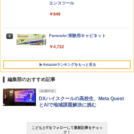
ンツが1年間使い放題
エンスツール
みんな大好き！ ヤマザキパン シールBO
5
ゼロからわかる！ みるみる図形に強く
5
￥26,980
￥849
OK（重版：10月上旬発送） (TJMOOK)
なるマンガ
￥2,200
￥1,430
くもん出版(KUMON PUBLISHING) ロジ
Fernrohr:実験用キャビネット
5
5
カル国旗パズル 知育玩具 おもちゃ 4歳以
上 KUMON LK-10
￥4,722
￥2,127
Amazonランキングをもっと見る
編集部のおすすめ記事
レポート
DXハイスクールの高校生、Meta Quest
とAIで地域課題解決に挑む
こどもとITをフォローして最新記事をチェッ
ク！