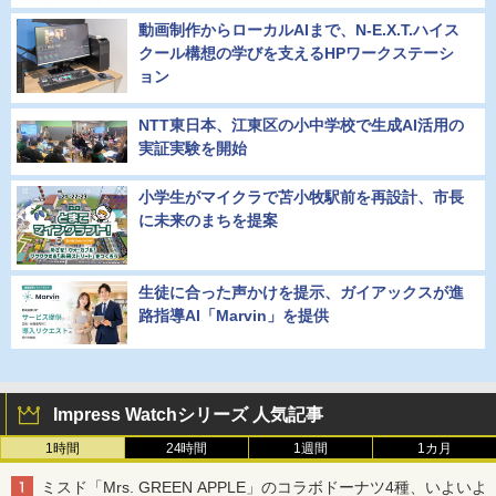
動画制作からローカルAIまで、N-E.X.T.ハイス
クール構想の学びを支えるHPワークステーシ
ョン
NTT東日本、江東区の小中学校で生成AI活用の
実証実験を開始
小学生がマイクラで苫小牧駅前を再設計、市長
に未来のまちを提案
生徒に合った声かけを提示、ガイアックスが進
路指導AI「Marvin」を提供
Impress Watchシリーズ 人気記事
1時間
24時間
1週間
1カ月
ミスド「Mrs. GREEN APPLE」のコラボドーナツ4種、いよいよ