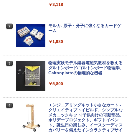
￥3,118
中学英語をもう一度ひとつひとつわかり
2
子どもが変わる魔法の言葉
パイロット スイスイおえかき for Study
2
2
やすく。改訂版
何回も書ける! れんしゅうボード ひらが
モルカ: 原子・分子に強くなるカードゲ
2
な・カタカナ・すうじ・ABC 3歳以上 知
ーム
￥2,200
￥2,750
育
￥1,980
￥2,073
仮面ライダー 改造人間 限定ケース版
3
カウンセリングとは何か 変化するという
3
物理実験モデル楽器電磁気教材を教える
3
こと (講談社現代新書 2787)
【くもん出版公式特別セット】くもん出
ダルトンボード/ゴルトンボード物理学、
3
￥4,290
版(KUMON PUBLISHING) くもんの日本
Galtonplatteの物理的な機器
￥1,540
地図パズル 日本の世界遺産すごろく付き
知育玩具 おもちゃ 5歳以上 KUMON PN-
￥5,800
33
￥4,046
つかめ！理科ダマン 12 最強ロボット決
4
「ことばで伝える」ができない子どもた
4
エンジニアリングキット小さなカート -
戦！編
4
ち 誰が〈ことばの力〉を育てるのか
クリエイティブトイビルド、シンプルな
メカニックキット|子供向けの可動部品、
￥1,320
￥1,870
Amazon Fire HD 10 キッズプロ (10イン
ホリデープロジェクト、ギフトイベン
4
チ) ディズニー スティッチ エディション
ト、誕生日の楽しみ、イースターディス
対象年齢6歳から 数千点のキッズコンテ
カバリーを備えたインタラクティブサイ