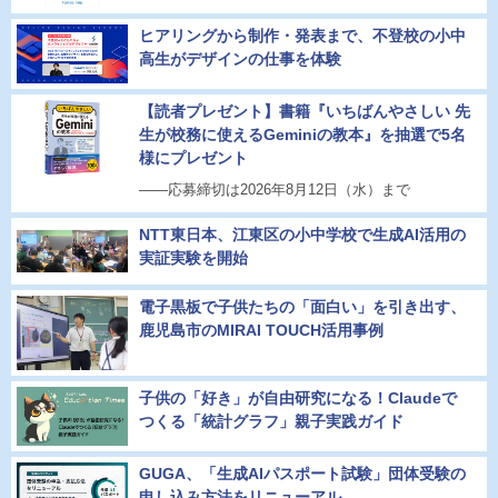
ヒアリングから制作・発表まで、不登校の小中
高生がデザインの仕事を体験
【読者プレゼント】書籍『いちばんやさしい 先
生が校務に使えるGeminiの教本』を抽選で5名
様にプレゼント
――応募締切は2026年8月12日（水）まで
NTT東日本、江東区の小中学校で生成AI活用の
実証実験を開始
電子黒板で子供たちの「面白い」を引き出す、
鹿児島市のMIRAI TOUCH活用事例
子供の「好き」が自由研究になる！Claudeで
つくる「統計グラフ」親子実践ガイド
GUGA、「生成AIパスポート試験」団体受験の
申し込み方法をリニューアル