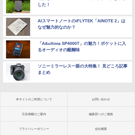
した！
AIスマートノートのiFLYTEK「AINOTE 2」は
なぜ魅力的なのか？
「A&ultima SP4000T」の魅力！ポケットに入
るオーディオの醍醐味
ソニーミラーレス一眼の大特集！ 見どころ記事
まとめ
本サイトのご利用について
お問い合わせ
広告掲載のご案内
編集部へのご連絡
プライバシーポリシー
会社概要