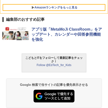
Amazonランキングをもっと見る
編集部のおすすめ記事
Amazon Fire HD 10 キッズモデル (10イ
タッチペンで音が聞ける!はじめてずかん
ThinkFun ボードゲーム 「サーキット・
アプリ版「MetaMoJi ClassRoom」をア
1
1
1
ンチ) ピンク 対象年齢3歳から 数千点の
1000 英語つき ([バラエティ])
メイズ」 配線回路をプログラミングする
ップデート、カレンダーや回答参照機能
キッズコンテンツが1年間使い放題
日本語説明書付 8歳~ 76341 誕生日 クリ
を強化
スマス
￥5,478
￥23,980
￥3,118
こどもとITをフォローして最新記事をチェッ
中学英語をもう一度ひとつひとつわかり
2
ク！
パイロット スイスイおえかき for Study
2
やすく。改訂版
Follow @EdTech_for_Kids
何回も書ける! れんしゅうボード ひらが
モルカ: 原子・分子に強くなるカードゲ
2
な・カタカナ・すうじ・ABC 3歳以上 知
ーム
￥2,750
育
￥1,980
￥2,073
Google 検索で当サイトの記事を優先表示させる
仮面ライダー 改造人間 限定ケース版
3
物理実験モデル楽器電磁気教材を教える
3
【くもん出版公式特別セット】くもん出
ダルトンボード/ゴルトンボード物理学、
3
￥4,290
版(KUMON PUBLISHING) くもんの日本
Galtonplatteの物理的な機器