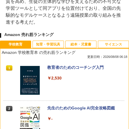
質を高め、生徒の主体的な学びを支えるための不可欠な
学習ツールとして同アプリを位置付けており、全国の先
駆的なモデルケースとなるよう遠隔授業の取り組みを推
進する考えだ。
Amazon 売れ筋ランキング
学校教育
知育・学習玩具
絵本・児童書
サイエンス
Amazon 学校教育本 の売れ筋ランキング
更新日時：2026/08/08 06:18
教育者のためのコーチング入門
1
￥2,530
先生のためのGoogle AI完全攻略図鑑
2
￥-