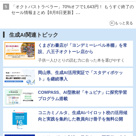
「オクトパストラベラー」70%オフで1,643円！ もうすぐ終了の
セール情報まとめ【8月8日更新】
ニンテンドーeショップでは「大神 絶景版」が67%オフで990円
もっと見る
生成AI関連トピック
くまざわ書店が「ヨンデミーレベル本棚」を常
設、八王子オクトーレ店から
子供一人ひとりの読む力に合った本を選びやすく
岡山県、生成AI活用実証で「スタディポケッ
ト」を継続導入
COMPASS、AI型教材「キュビナ」に探究学習
プログラム搭載
コニカミノルタ、生成AIパイロット校の活用傾
向と実践を集約した教員向け冊子を無料公開