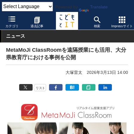
Powered by
Translate
こどもとIT
製品・サービス
授業支援システム
カテゴリ
過去記事
検索
Impressサイト
ニュース
MetaMoJi ClassRoomを遠隔授業にも活用、大分
県教育庁における事例を公開
大塚雷太
2026年3月13日 14:00
リスト