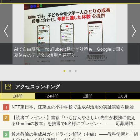
AIで自由研究、YouTubeの見すぎ対策も Googleに聞く
夏休みのデジタル活用と見守り
●
●
●
アクセスランキング
1時間
24時間
1週間
1カ月
NTT東日本、江東区の小中学校で生成AI活用の実証実験を開始
【読者プレゼント】書籍『いちばんやさしい 先生が校務に使え
るGeminiの教本』を抽選で5名様にプレゼント ――応募締切は
2026年8月12日（水）まで
鈴木教諭の生成AIガイドライン解説（中編）――教科学習と「組
み合わせ」てAIを活用し、AIを学ぶ