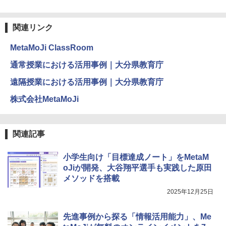
地図パズル 日本の世界遺産すごろく付き
知育玩具 おもちゃ 5歳以上 KUMON PN-
￥5,800
33
関連リンク
￥4,046
つかめ！理科ダマン 12 最強ロボット決
4
MetaMoJi ClassRoom
エンジニアリングキット小さなカート -
戦！編
4
クリエイティブトイビルド、シンプルな
通常授業における活用事例｜大分県教育庁
メカニックキット|子供向けの可動部品、
￥1,320
くもん出版(KUMON PUBLISHING) ロジ
ホリデープロジェクト、ギフトイベン
4
遠隔授業における活用事例｜大分県教育庁
カル国旗パズル 知育玩具 おもちゃ 4歳以
ト、誕生日の楽しみ、イースターディス
上 KUMON LK-10
カバリーを備えたインタラクティブサイ
株式会社MetaMoJi
エンスツール
￥2,127
自分の思いを言葉にする こどもアウトプ
5
￥849
ット図鑑 (サンクチュアリ出版)
関連記事
￥1,650
Amazon Fire HD 10 キッズプロ (10イン
5
小学生向け「目標達成ノート」をMetaM
チ) ディズニー スティッチ エディション
Fernrohr:実験用キャビネット
5
対象年齢6歳から 数千点のキッズコンテ
oJiが開発、大谷翔平選手も実践した原田
ンツが1年間使い放題
￥4,746
メソッドを搭載
2025年12月25日
￥26,980
先進事例から探る「情報活用能力」、Me