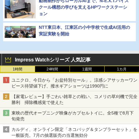
動画制作からローカルAIまで、N-E.X.T.ハイス
クール構想の学びを支えるHPワークステーシ
ョン
NTT東日本、江東区の小中学校で生成AI活用の
実証実験を開始
Impress Watchシリーズ 人気記事
1時間
24時間
1週間
1カ月
ユニクロ、今日から「お盆特別セール」。涼感シアサッカーワン
ピース待望値下げ、撥水ギアショーツは1990円に
【家電レビュー】手ごわい雑草との戦い、コメリの草刈機で完全
勝利 掃除機感覚で使えた
東映の歴代オープニング映像がカプセルトイに。全5種で8月下
旬発売
カルディ、オンライン限定「ネコバッグ＆タンブラーセット」を
一般販売。7月の抽選販売の当選無効分