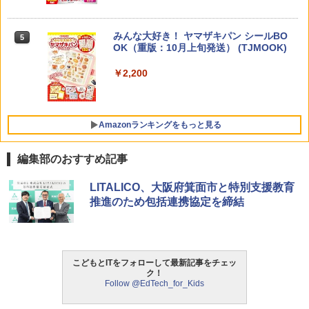
対象年齢6歳から 数千点のキッズコンテ
ンツが1年間使い放題
みんな大好き！ ヤマザキパン シールBO
5
ゼロからわかる！ みるみる図形に強く
5
￥26,980
OK（重版：10月上旬発送） (TJMOOK)
なるマンガ
￥2,200
￥1,430
くもん出版(KUMON PUBLISHING) ロジ
5
カル国旗パズル 知育玩具 おもちゃ 4歳以
上 KUMON LK-10
Amazonランキングをもっと見る
￥2,127
編集部のおすすめ記事
ThinkFun ボードゲーム 「サーキット・
LITALICO、大阪府箕面市と特別支援教育
1
メイズ」 配線回路をプログラミングする
推進のため包括連携協定を締結
日本語説明書付 8歳~ 76341 誕生日 クリ
スマス
￥3,118
こどもとITをフォローして最新記事をチェッ
ク！
Follow @EdTech_for_Kids
モルカ: 原子・分子に強くなるカードゲ
2
ーム