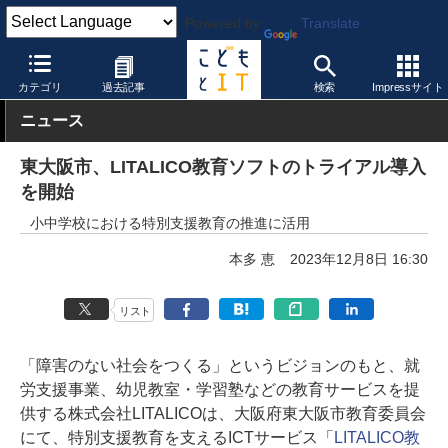
Powered by
Translate
こどもとIT
教育情報・データ
その他
カテゴリ
過去記事
検索
Impressサイト
ニュース
東大阪市、LITALICO教育ソフトのトライアル導入
を開始
小中学校における特別支援教育の推進に活用
本多 恵
2023年12月8日 16:30
リスト
「障害のない社会をつくる」というビジョンのもと、就
労支援事業、幼児教室・学習塾などの教育サービスを提
供する株式会社LITALICOは、大阪府東大阪市教育委員会
にて、特別支援教育を支えるICTサービス「
LITALICO教