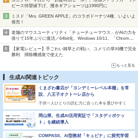
ピース待望値下げ、撥水ギアショーツは1990円に
ミスド「Mrs. GREEN APPLE」のコラボドーナツ4種、いよいよ
発売！
老舗のマウスユーティリティ「チューチューマウス」がAIの力を
借りて15年ぶりに復活／64bit化、Windows 10/11、「Chrome」
も走り回る。復活記念で2026年末まで500円
【家電レビュー】手ごわい雑草との戦い、コメリの草刈機で完全
勝利 掃除機感覚で使えた
もっと見る
生成AI関連トピック
くまざわ書店が「ヨンデミーレベル本棚」を常
設、八王子オクトーレ店から
子供一人ひとりの読む力に合った本を選びやすく
岡山県、生成AI活用実証で「スタディポケッ
ト」を継続導入
COMPASS、AI型教材「キュビナ」に探究学習