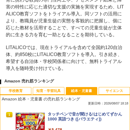
害の特性に応じた適切な支援の実施を実現するため、LIT
ALICO教育ソフトをトライアル導入。同ソフトの活用に
より、教職員が児童生徒の実態を客観的に把握し、個に
応じた教材を活用することで、すべての児童生徒が主体
的に生きる力を育む一助となることを期待している。
LITALICOでは、現在トライアルを含めて全国約120自治
体、約850校にLITALICO教育ソフトを導入。引き続き、
希望する自治体・学校関係者に向けて、無料トライアル
導入を随時受け付けている。
Amazon 売れ筋ランキング
学校教育
知育・学習玩具
絵本・児童書
サイエンス
Amazon 絵本・児童書 の売れ筋ランキング
更新日時：2026/08/07 18:18
先生のためのGoogle AI完全攻略図鑑
Amazon Fire HD 10 キッズモデル (10イ
タッチペンで音が聞ける!はじめてずかん
1
1
1
ンチ) ピンク 対象年齢3歳から 数千点の
1000 英語つき ([バラエティ])
キッズコンテンツが1年間使い放題
￥-
￥5,478