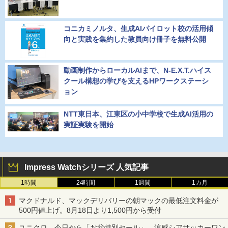
コニカミノルタ、生成AIパイロット校の活用傾
向と実践を集約した教員向け冊子を無料公開
動画制作からローカルAIまで、N-E.X.T.ハイス
クール構想の学びを支えるHPワークステーシ
ョン
NTT東日本、江東区の小中学校で生成AI活用の
実証実験を開始
Impress Watchシリーズ 人気記事
1時間
24時間
1週間
1カ月
マクドナルド、マックデリバリーの朝マックの最低注文料金が
500円値上げ。8月18日より1,500円から受付
ユニクロ、今日から「お盆特別セール」。涼感シアサッカーワン