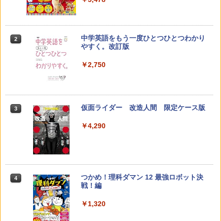
￥23,980
中学英語をもう一度ひとつひとつわかり
2
子どもが変わる魔法の言葉
パイロット スイスイおえかき for Study
2
2
やすく。改訂版
何回も書ける! れんしゅうボード ひらが
な・カタカナ・すうじ・ABC 3歳以上 知
￥2,200
￥2,750
育
￥2,073
仮面ライダー 改造人間 限定ケース版
3
カウンセリングとは何か 変化するという
3
こと (講談社現代新書 2787)
【くもん出版公式特別セット】くもん出
3
￥4,290
版(KUMON PUBLISHING) くもんの日本
￥1,540
地図パズル 日本の世界遺産すごろく付き
知育玩具 おもちゃ 5歳以上 KUMON PN-
33
￥4,046
つかめ！理科ダマン 12 最強ロボット決
4
「ことばで伝える」ができない子どもた
4
戦！編
ち 誰が〈ことばの力〉を育てるのか
￥1,320
￥1,870
Amazon Fire HD 10 キッズプロ (10イン
4
チ) ディズニー スティッチ エディション