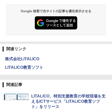
￥1,980
Google 検索で当サイトの記事を優先表示させる
物理実験モデル楽器電磁気教材を教える
3
ダルトンボード/ゴルトンボード物理学、
Galtonplatteの物理的な機器
￥5,800
関連リンク
株式会社LITALICO
エンジニアリングキット小さなカート -
4
クリエイティブトイビルド、シンプルな
LITALICO教育ソフト
メカニックキット|子供向けの可動部品、
ホリデープロジェクト、ギフトイベン
ト、誕生日の楽しみ、イースターディス
カバリーを備えたインタラクティブサイ
関連記事
エンスツール
LITALICO、特別支援教育の学校現場を支
￥849
えるICTサービス「LITALICO教育ソフ
ト」をリリース