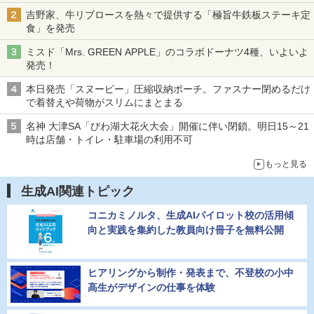
吉野家、牛リブロースを熱々で提供する「極旨牛鉄板ステーキ定
食」を発売
ミスド「Mrs. GREEN APPLE」のコラボドーナツ4種、いよいよ
発売！
本日発売「スヌーピー」圧縮収納ポーチ。ファスナー閉めるだけ
で着替えや荷物がスリムにまとまる
名神 大津SA「びわ湖大花火大会」開催に伴い閉鎖。明日15～21
時は店舗・トイレ・駐車場の利用不可
もっと見る
生成AI関連トピック
コニカミノルタ、生成AIパイロット校の活用傾
向と実践を集約した教員向け冊子を無料公開
ヒアリングから制作・発表まで、不登校の小中
高生がデザインの仕事を体験