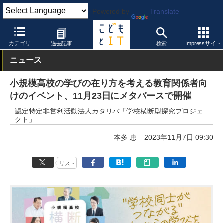
Powered by
Translate
こどもとIT
イベント・セミナー
カテゴリ
過去記事
検索
Impressサイト
ニュース
小規模高校の学びの在り方を考える教育関係者向
けのイベント、11月23日にメタバースで開催
認定特定非営利活動法人カタリバ「学校横断型探究プロジェ
クト」
本多 恵
2023年11月7日 09:30
リスト