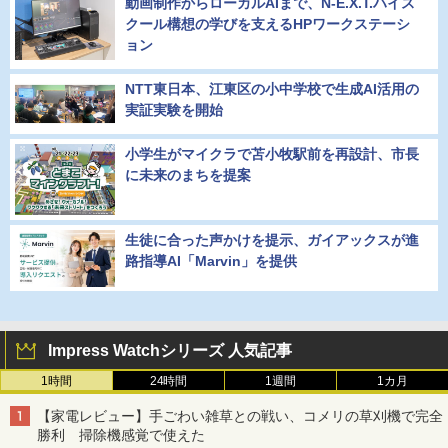
動画制作からローカルAIまで、N-E.X.T.ハイス
クール構想の学びを支えるHPワークステーシ
ョン
NTT東日本、江東区の小中学校で生成AI活用の
実証実験を開始
小学生がマイクラで苫小牧駅前を再設計、市長
に未来のまちを提案
生徒に合った声かけを提示、ガイアックスが進
路指導AI「Marvin」を提供
Impress Watchシリーズ 人気記事
1時間
24時間
1週間
1カ月
【家電レビュー】手ごわい雑草との戦い、コメリの草刈機で完全
勝利 掃除機感覚で使えた