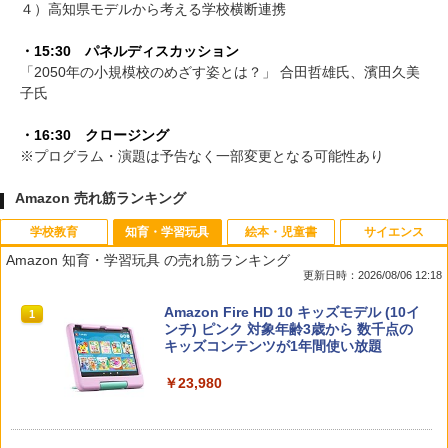
４）高知県モデルから考える学校横断連携
・15:30 パネルディスカッション
「2050年の小規模校のめざす姿とは？」 合田哲雄氏、濱田久美
子氏
・16:30 クロージング
※プログラム・演題は予告なく一部変更となる可能性あり
Amazon 売れ筋ランキング
学校教育
知育・学習玩具
絵本・児童書
サイエンス
Amazon 知育・学習玩具 の売れ筋ランキング
更新日時：2026/08/06 12:18
先生のためのGoogle AI完全攻略図鑑
Amazon Fire HD 10 キッズモデル (10イ
1
1
ンチ) ピンク 対象年齢3歳から 数千点の
キッズコンテンツが1年間使い放題
￥-
￥23,980