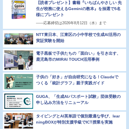
【読者プレゼント】書籍『いちばんやさしい 先
生が校務に使えるGeminiの教本』を抽選で5名
様にプレゼント
――応募締切は2026年8月12日（水）まで
NTT東日本、江東区の小中学校で生成AI活用の
実証実験を開始
電子黒板で子供たちの「面白い」を引き出す、
鹿児島市のMIRAI TOUCH活用事例
子供の「好き」が自由研究になる！Claudeで
つくる「統計グラフ」親子実践ガイド
GUGA、「生成AIパスポート試験」団体受験の
申し込み方法をリニューアル
タイピングとAI英単語で個別最適な学び、lear
ningBOXが特別支援学級でICT授業を実施