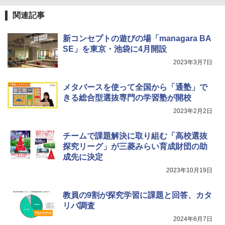
Fernrohr:実験用キャビネット
5
関連記事
￥4,722
新コンセプトの遊びの場「managara BA
SE」を東京・池袋に4月開設
2023年3月7日
メタバースを使って全国から「通塾」で
きる総合型選抜専門の学習塾が開校
2023年2月2日
チームで課題解決に取り組む「高校選抜
探究リーグ」が三菱みらい育成財団の助
成先に決定
2023年10月19日
教員の9割が探究学習に課題と回答、カタ
リバ調査
2024年6月7日