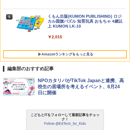
￥1,430
くもん出版(KUMON PUBLISHING) ロジ
5
カル国旗パズル 知育玩具 おもちゃ 4歳以
上 KUMON LK-10
￥2,015
Amazonランキングをもっと見る
編集部のおすすめ記事
タッチペンで音が聞ける!はじめてずかん
ThinkFun ボードゲーム 「サーキット・
NPOカタリバがTikTok Japanと連携、高
1
1
1000 英語つき ([バラエティ])
メイズ」 配線回路をプログラミングする
校生の居場所を考えるイベント、8月24
日本語説明書付 8歳~ 76341 誕生日 クリ
日に開催
スマス
￥5,478
￥3,118
こどもとITをフォローして最新記事をチェッ
中学英語をもう一度ひとつひとつわかり
2
ク！
やすく。改訂版
Follow @EdTech_for_Kids
モルカ: 原子・分子に強くなるカードゲ
2