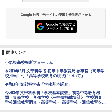
ーム
￥2,750
￥1,980
Google 検索で当サイトの記事を優先表示させる
仮面ライダー 改造人間 限定ケース版
3
物理実験モデル楽器電磁気教材を教える
3
ダルトンボード/ゴルトンボード物理学、
￥4,290
Galtonplatteの物理的な機器
￥5,800
関連リンク
つかめ！理科ダマン 12 最強ロボット決
4
小規模高校横断フォーラム
エンジニアリングキット小さなカート -
戦！編
4
クリエイティブトイビルド、シンプルな
令和3年3月 文部科学省 初等中等教育局 参事官（高等学
メカニックキット|子供向けの可動部品、
￥1,320
校担当）付「高等学校教育の現状について」
ホリデープロジェクト、ギフトイベン
ト、誕生日の楽しみ、イースターディス
令和3年 文部科学省「学校基本調査」
カバリーを備えたインタラクティブサイ
エンスツール
令和3年 文部科学省「学校基本調査」初等中等教育機
みんな大好き！ ヤマザキパン シールBO
5
関・専修学校・各種学校《報告書掲載集計》 学校調査・
￥849
OK（重版：10月上旬発送） (TJMOOK)
学校通信教育調査（高等学校） 高等学校（通信教育を含
む） 全日制・定時制）
￥2,200