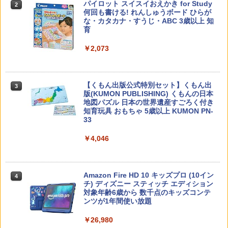
子どもが変わる魔法の言葉
パイロット スイスイおえかき for Study
2
2
何回も書ける! れんしゅうボード ひらが
な・カタカナ・すうじ・ABC 3歳以上 知
￥2,200
育
￥2,073
カウンセリングとは何か 変化するという
3
こと (講談社現代新書 2787)
【くもん出版公式特別セット】くもん出
3
版(KUMON PUBLISHING) くもんの日本
￥1,540
地図パズル 日本の世界遺産すごろく付き
知育玩具 おもちゃ 5歳以上 KUMON PN-
33
￥4,046
「ことばで伝える」ができない子どもた
4
ち 誰が〈ことばの力〉を育てるのか
￥1,870
Amazon Fire HD 10 キッズプロ (10イン
4
チ) ディズニー スティッチ エディション
対象年齢6歳から 数千点のキッズコンテ
ンツが1年間使い放題
ゼロからわかる！ みるみる図形に強く
5
￥26,980
なるマンガ