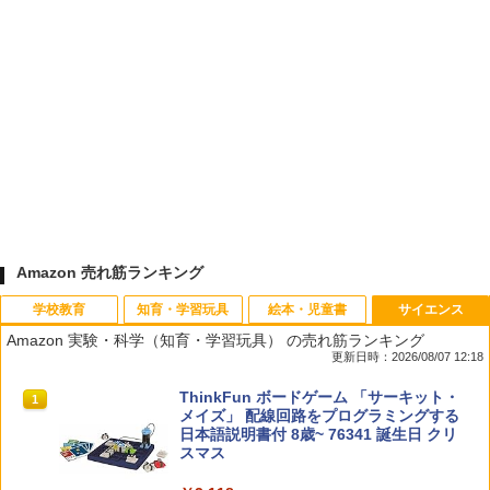
Amazon 売れ筋ランキング
学校教育
知育・学習玩具
絵本・児童書
サイエンス
Amazon 実験・科学（知育・学習玩具） の売れ筋ランキング
更新日時：2026/08/07 12:18
先生のためのGoogle AI完全攻略図鑑
Amazon Fire HD 10 キッズモデル (10イ
タッチペンで音が聞ける!はじめてずかん
ThinkFun ボードゲーム 「サーキット・
1
1
1
1
ンチ) ピンク 対象年齢3歳から 数千点の
1000 英語つき ([バラエティ])
メイズ」 配線回路をプログラミングする
キッズコンテンツが1年間使い放題
日本語説明書付 8歳~ 76341 誕生日 クリ
￥-
スマス
￥5,478
￥23,980