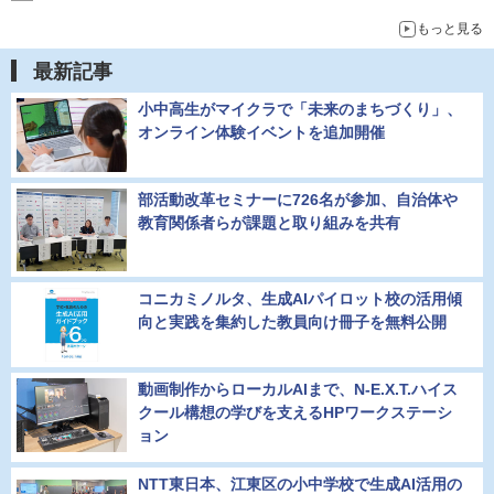
もっと見る
最新記事
小中高生がマイクラで「未来のまちづくり」、
オンライン体験イベントを追加開催
部活動改革セミナーに726名が参加、自治体や
教育関係者らが課題と取り組みを共有
コニカミノルタ、生成AIパイロット校の活用傾
向と実践を集約した教員向け冊子を無料公開
動画制作からローカルAIまで、N-E.X.T.ハイス
クール構想の学びを支えるHPワークステーシ
ョン
NTT東日本、江東区の小中学校で生成AI活用の