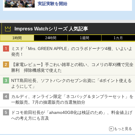
実証実験を開始
Impress Watchシリーズ 人気記事
1時間
24時間
1週間
1カ月
ミスド「Mrs. GREEN APPLE」のコラボドーナツ4種、いよいよ
発売！
【家電レビュー】手ごわい雑草との戦い、コメリの草刈機で完全
勝利 掃除機感覚で使えた
NTT島田社長、ソフトバンクのセブン出資に「dポイント使える
ようにして」
カルディ、オンライン限定「ネコバッグ＆タンブラーセット」を
一般販売。7月の抽選販売の当選無効分
ドコモ前田社長が「ahamo40GB化は検証のため」、料金値上げ
への考え方にも言及
もっと見る