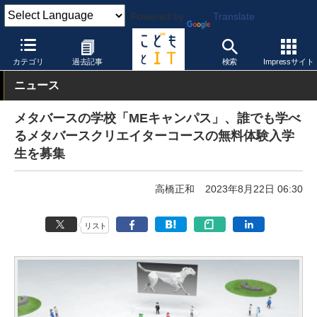
Powered by
Translate
こどもとIT
イベント・セミナー
カテゴリ
過去記事
検索
Impressサイト
ニュース
メタバースの学校「MEキャンパス」、誰でも学べ
るメタバースクリエイターコースの無料体験入学
生を募集
高橋正和
2023年8月22日 06:30
リスト