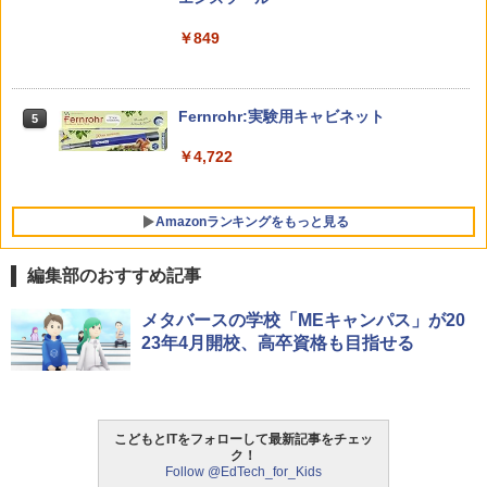
みんな大好き！ ヤマザキパン シールBO
5
ゼロからわかる！ みるみる図形に強く
5
￥26,980
￥849
OK（重版：10月上旬発送） (TJMOOK)
なるマンガ
￥2,200
￥1,430
くもん出版(KUMON PUBLISHING) ロジ
Fernrohr:実験用キャビネット
5
5
カル国旗パズル 知育玩具 おもちゃ 4歳以
上 KUMON LK-10
￥4,722
￥2,127
Amazonランキングをもっと見る
編集部のおすすめ記事
メタバースの学校「MEキャンパス」が20
23年4月開校、高卒資格も目指せる
こどもとITをフォローして最新記事をチェッ
ク！
Follow @EdTech_for_Kids