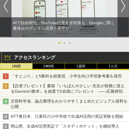
AIで自由研究、YouTubeの見すぎ対策も Googleに聞く
夏休みのデジタル活用と見守り
●
●
●
アクセスランキング
1時間
24時間
1週間
1カ月
「すとぷり」と5教科を総復習、小学生向け学習参考書を発売
【読者プレゼント】書籍『いちばんやさしい 先生が校務に使え
るGeminiの教本』を抽選で5名様にプレゼント ――応募締切は
2026年8月12日（水）まで
文部科学省、論点整理をわかりやすくまとめたビジュアル資料を
公開
NTT東日本、江東区の小中学校で生成AI活用の実証実験を開始
岡山県、生成AI活用実証で「スタディポケット」を継続導入