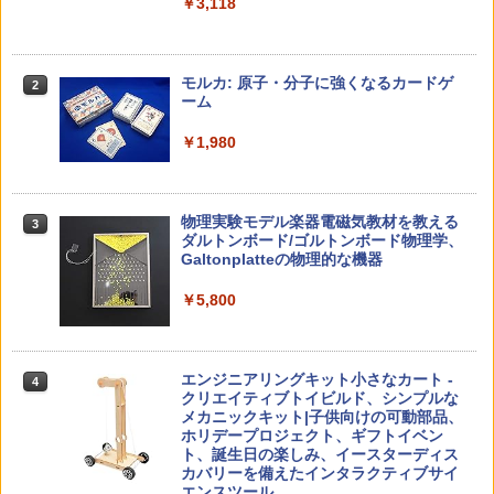
￥3,118
中学英語をもう一度ひとつひとつわかり
2
子どもが変わる魔法の言葉
パイロット スイスイおえかき for Study
2
2
やすく。改訂版
何回も書ける! れんしゅうボード ひらが
モルカ: 原子・分子に強くなるカードゲ
2
な・カタカナ・すうじ・ABC 3歳以上 知
ーム
￥2,200
￥2,750
育
￥1,980
￥2,073
仮面ライダー 改造人間 限定ケース版
3
カウンセリングとは何か 変化するという
3
物理実験モデル楽器電磁気教材を教える
3
こと (講談社現代新書 2787)
【くもん出版公式特別セット】くもん出
ダルトンボード/ゴルトンボード物理学、
3
￥4,290
版(KUMON PUBLISHING) くもんの日本
Galtonplatteの物理的な機器
￥1,540
地図パズル 日本の世界遺産すごろく付き
知育玩具 おもちゃ 5歳以上 KUMON PN-
￥5,800
33
￥4,046
つかめ！理科ダマン 12 最強ロボット決
4
「ことばで伝える」ができない子どもた
4
エンジニアリングキット小さなカート -
戦！編
4
ち 誰が〈ことばの力〉を育てるのか
クリエイティブトイビルド、シンプルな
メカニックキット|子供向けの可動部品、
￥1,320
￥1,870
Amazon Fire HD 10 キッズプロ (10イン
ホリデープロジェクト、ギフトイベン
4
チ) ディズニー スティッチ エディション
ト、誕生日の楽しみ、イースターディス
対象年齢6歳から 数千点のキッズコンテ
カバリーを備えたインタラクティブサイ
ンツが1年間使い放題
エンスツール