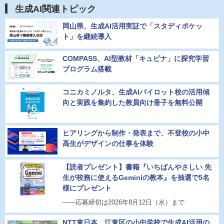
生成AI関連トピック
岡山県、生成AI活用実証で「スタディポケッ
ト」を継続導入
COMPASS、AI型教材「キュビナ」に探究学習
プログラム搭載
コニカミノルタ、生成AIパイロット校の活用傾
向と実践を集約した教員向け冊子を無料公開
ヒアリングから制作・発表まで、不登校の小中
高生がデザインの仕事を体験
【読者プレゼント】書籍『いちばんやさしい 先
生が校務に使えるGeminiの教本』を抽選で5名
様にプレゼント
――応募締切は2026年8月12日（水）まで
NTT東日本、江東区の小中学校で生成AI活用の