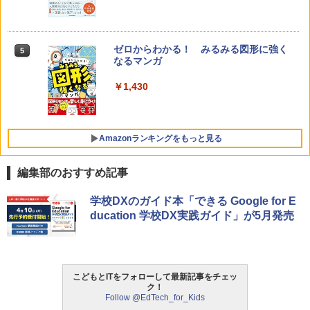
ゼロからわかる！ みるみる図形に強く
5
なるマンガ
￥1,430
Amazonランキングをもっと見る
編集部のおすすめ記事
Amazon Fire HD 10 キッズモデル (10イ
タッチペンで音が聞ける!はじめてずかん
ThinkFun ボードゲーム 「サーキット・
学校DXのガイド本「できる Google for E
1
1
1
ンチ) ピンク 対象年齢3歳から 数千点の
1000 英語つき ([バラエティ])
メイズ」 配線回路をプログラミングする
ducation 学校DX実践ガイド」が5月発売
キッズコンテンツが1年間使い放題
日本語説明書付 8歳~ 76341 誕生日 クリ
スマス
￥5,478
￥23,980
￥3,118
こどもとITをフォローして最新記事をチェッ
ク！
中学英語をもう一度ひとつひとつわかり
2
Follow @EdTech_for_Kids
パイロット スイスイおえかき for Study
2
やすく。改訂版