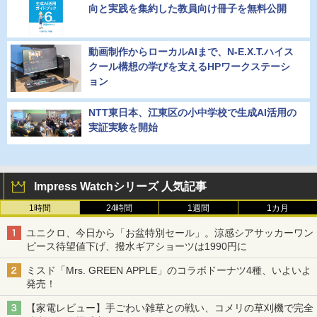
向と実践を集約した教員向け冊子を無料公開
動画制作からローカルAIまで、N-E.X.T.ハイス
クール構想の学びを支えるHPワークステーシ
ョン
NTT東日本、江東区の小中学校で生成AI活用の
実証実験を開始
Impress Watchシリーズ 人気記事
1時間
24時間
1週間
1カ月
ユニクロ、今日から「お盆特別セール」。涼感シアサッカーワン
ピース待望値下げ、撥水ギアショーツは1990円に
ミスド「Mrs. GREEN APPLE」のコラボドーナツ4種、いよいよ
発売！
【家電レビュー】手ごわい雑草との戦い、コメリの草刈機で完全