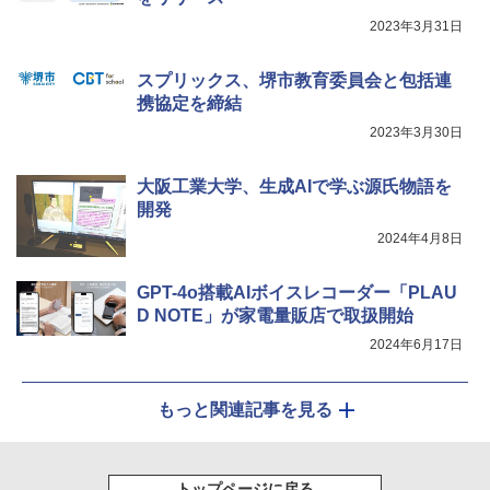
￥2,200
2023年3月31日
くもん出版(KUMON PUBLISHING) ロジ
Fernrohr:実験用キャビネット
5
5
カル国旗パズル 知育玩具 おもちゃ 4歳以
上 KUMON LK-10
￥4,746
スプリックス、堺市教育委員会と包括連
携協定を締結
￥2,127
2023年3月30日
大阪工業大学、生成AIで学ぶ源氏物語を
開発
2024年4月8日
GPT-4o搭載AIボイスレコーダー「PLAU
D NOTE」が家電量販店で取扱開始
2024年6月17日
もっと関連記事を見る
トップページに戻る