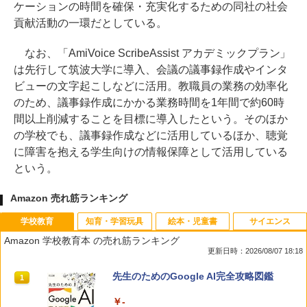
ケーションの時間を確保・充実化するための同社の社会
貢献活動の一環だとしている。
なお、「AmiVoice ScribeAssist アカデミックプラン」
は先行して筑波大学に導入、会議の議事録作成やインタ
ビューの文字起こしなどに活用。教職員の業務の効率化
のため、議事録作成にかかる業務時間を1年間で約60時
間以上削減することを目標に導入したという。そのほか
の学校でも、議事録作成などに活用しているほか、聴覚
に障害を抱える学生向けの情報保障として活用している
という。
Amazon 売れ筋ランキング
学校教育
知育・学習玩具
絵本・児童書
サイエンス
Amazon 学校教育本 の売れ筋ランキング
更新日時：2026/08/07 18:18
先生のためのGoogle AI完全攻略図鑑
1
￥-