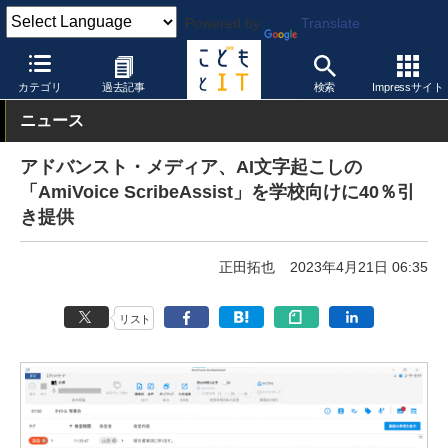
Powered by
Translate
こどもとIT
トピック
先生の働き方改革
カテゴリ
過去記事
検索
Impressサイト
ニュース
アドバンスト・メディア、AI文字起こしの
「AmiVoice ScribeAssist」を学校向けに40％引
き提供
正田拓也
2023年4月21日 06:35
リスト