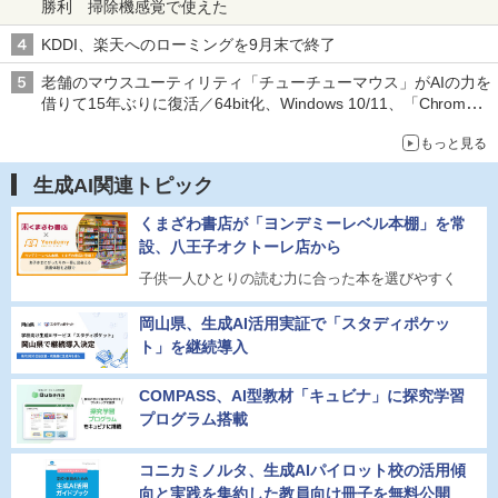
勝利 掃除機感覚で使えた
KDDI、楽天へのローミングを9月末で終了
老舗のマウスユーティリティ「チューチューマウス」がAIの力を
借りて15年ぶりに復活／64bit化、Windows 10/11、「Chrome」
も走り回る。復活記念で2026年末まで500円
もっと見る
生成AI関連トピック
くまざわ書店が「ヨンデミーレベル本棚」を常
設、八王子オクトーレ店から
子供一人ひとりの読む力に合った本を選びやすく
岡山県、生成AI活用実証で「スタディポケッ
ト」を継続導入
COMPASS、AI型教材「キュビナ」に探究学習
プログラム搭載
コニカミノルタ、生成AIパイロット校の活用傾
向と実践を集約した教員向け冊子を無料公開