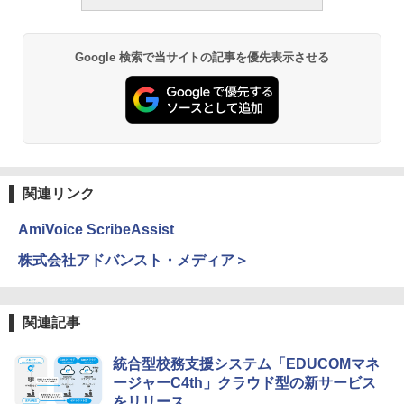
何回も書ける! れんしゅうボード ひらが
モルカ: 原子・分子に強くなるカードゲ
2
な・カタカナ・すうじ・ABC 3歳以上 知
ーム
￥2,750
育
￥1,980
Google 検索で当サイトの記事を優先表示させる
￥2,073
仮面ライダー 改造人間 限定ケース版
3
物理実験モデル楽器電磁気教材を教える
3
【くもん出版公式特別セット】くもん出
ダルトンボード/ゴルトンボード物理学、
3
￥4,290
版(KUMON PUBLISHING) くもんの日本
Galtonplatteの物理的な機器
地図パズル 日本の世界遺産すごろく付き
知育玩具 おもちゃ 5歳以上 KUMON PN-
￥5,800
33
関連リンク
￥4,046
AmiVoice ScribeAssist
つかめ！理科ダマン 12 最強ロボット決
4
エンジニアリングキット小さなカート -
戦！編
4
クリエイティブトイビルド、シンプルな
株式会社アドバンスト・メディア＞
メカニックキット|子供向けの可動部品、
￥1,320
Amazon Fire HD 10 キッズプロ (10イン
ホリデープロジェクト、ギフトイベン
4
チ) ディズニー スティッチ エディション
ト、誕生日の楽しみ、イースターディス
対象年齢6歳から 数千点のキッズコンテ
カバリーを備えたインタラクティブサイ
関連記事
ンツが1年間使い放題
エンスツール
みんな大好き！ ヤマザキパン シールBO
5
統合型校務支援システム「EDUCOMマネ
￥26,980
￥849
OK（重版：10月上旬発送） (TJMOOK)
ージャーC4th」クラウド型の新サービス
をリリース