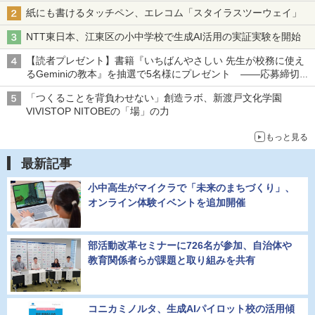
紙にも書けるタッチペン、エレコム「スタイラスツーウェイ」
NTT東日本、江東区の小中学校で生成AI活用の実証実験を開始
【読者プレゼント】書籍『いちばんやさしい 先生が校務に使え
るGeminiの教本』を抽選で5名様にプレゼント ――応募締切は
2026年8月12日（水）まで
「つくることを背負わせない」創造ラボ、新渡戸文化学園
VIVISTOP NITOBEの「場」の力
もっと見る
最新記事
小中高生がマイクラで「未来のまちづくり」、
オンライン体験イベントを追加開催
部活動改革セミナーに726名が参加、自治体や
教育関係者らが課題と取り組みを共有
コニカミノルタ、生成AIパイロット校の活用傾