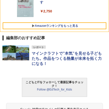
す
￥2,750
Amazonランキングをもっと見る
編集部のおすすめ記事
パイロット スイスイおえかき for Study
タッチペンで音が聞ける!はじめてずかん
ThinkFun ボードゲーム 「サーキット・
レポート
1
1
1
何回も書ける! れんしゅうボード ひらが
1000 英語つき ([バラエティ])
メイズ」 配線回路をプログラミングする
マインクラフトで”本気”を見せる子ども
な・カタカナ・すうじ・ABC 3歳以上 知
日本語説明書付 8歳~ 76341 誕生日 クリ
たち。作品をつくる熱量が未来を拓く力
育
スマス
￥5,478
になる！
￥2,073
￥3,118
中学英語をもう一度ひとつひとつわかり
2
こどもとITをフォローして最新記事をチェッ
やすく。改訂版
ク！
【くもん出版公式特別セット】くもん出
モルカ: 原子・分子に強くなるカードゲ
2
2
Follow @EdTech_for_Kids
版(KUMON PUBLISHING) くもんの日本
ーム
￥2,750
地図パズル 日本の世界遺産すごろく付き
知育玩具 おもちゃ 5歳以上 KUMON PN-
￥1,980
33