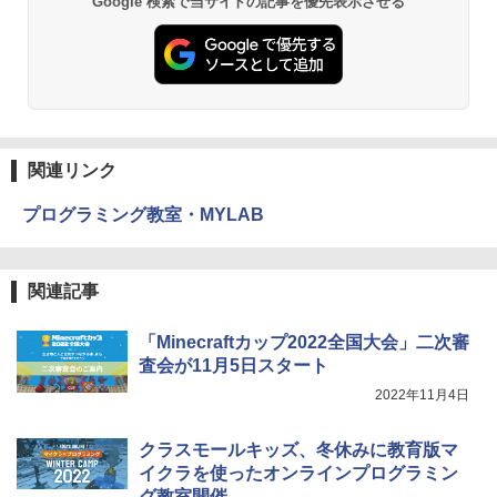
Google 検索で当サイトの記事を優先表示させる
￥4,046
仮面ライダー 改造人間 限定ケース版
3
物理実験モデル楽器電磁気教材を教える
3
ダルトンボード/ゴルトンボード物理学、
￥4,290
Galtonplatteの物理的な機器
くもん出版(KUMON PUBLISHING) ロジ
3
カル国旗パズル 知育玩具 おもちゃ 4歳以
￥5,800
上 KUMON LK-10
関連リンク
￥2,127
つかめ！理科ダマン 12 最強ロボット決
4
エンジニアリングキット小さなカート -
戦！編
4
プログラミング教室・MYLAB
クリエイティブトイビルド、シンプルな
メカニックキット|子供向けの可動部品、
￥1,320
Joyreal モンテッソーリ ビジーボード 知
ホリデープロジェクト、ギフトイベン
4
育玩具2 3歳誕生日プレゼント男の子 女
ト、誕生日の楽しみ、イースターディス
の子 知育玩具 LED おもちゃ 指先知育 早
カバリーを備えたインタラクティブサイ
関連記事
期開発
エンスツール
自分の思いを言葉にする こどもアウトプ
5
「Minecraftカップ2022全国大会」二次審
￥2,669
￥849
ット図鑑 (サンクチュアリ出版)
査会が11月5日スタート
￥1,650
2022年11月4日
Amazon Fire HD 10 キッズプロ (10イン
Fernrohr:実験用キャビネット
5
5
チ) ディズニー スティッチ エディション
クラスモールキッズ、冬休みに教育版マ
対象年齢6歳から 数千点のキッズコンテ
￥4,758
イクラを使ったオンラインプログラミン
ンツが1年間使い放題
グ教室開催