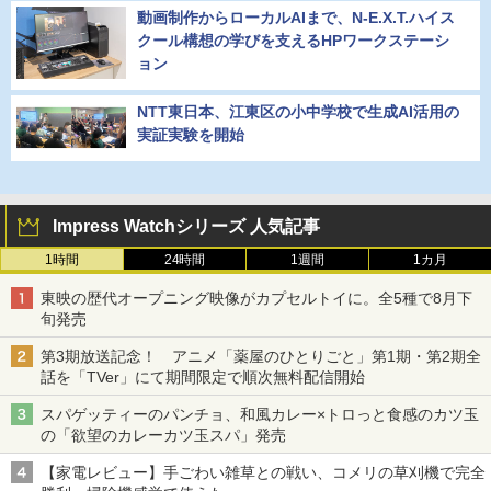
動画制作からローカルAIまで、N-E.X.T.ハイス
クール構想の学びを支えるHPワークステーシ
ョン
NTT東日本、江東区の小中学校で生成AI活用の
実証実験を開始
Impress Watchシリーズ 人気記事
1時間
24時間
1週間
1カ月
東映の歴代オープニング映像がカプセルトイに。全5種で8月下
旬発売
第3期放送記念！ アニメ「薬屋のひとりごと」第1期・第2期全
話を「TVer」にて期間限定で順次無料配信開始
スパゲッティーのパンチョ、和風カレー×トロっと食感のカツ玉
の「欲望のカレーカツ玉スパ」発売
【家電レビュー】手ごわい雑草との戦い、コメリの草刈機で完全