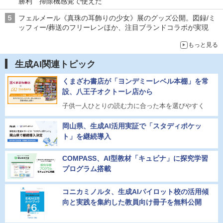
勝利 掃除機感覚で使えた
フェルメール《真珠の耳飾りの少女》展のグッズ公開。図録/ミ
ッフィー/葬送のフリーレンほか、注目ブランドコラボが実現
もっと見る
生成AI関連トピック
くまざわ書店が「ヨンデミーレベル本棚」を常
設、八王子オクトーレ店から
子供一人ひとりの読む力に合った本を選びやすく
岡山県、生成AI活用実証で「スタディポケッ
ト」を継続導入
COMPASS、AI型教材「キュビナ」に探究学習
プログラム搭載
コニカミノルタ、生成AIパイロット校の活用傾
向と実践を集約した教員向け冊子を無料公開