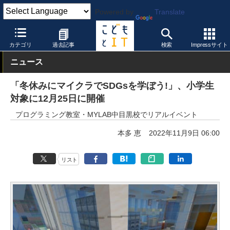
Powered by
Translate
こどもとIT
イベント・セミナー
その他
カテゴリ
過去記事
検索
Impressサイト
ニュース
「冬休みにマイクラでSDGsを学ぼう!」、小学生
対象に12月25日に開催
プログラミング教室・MYLAB中目黒校でリアルイベント
本多 恵
2022年11月9日 06:00
リスト