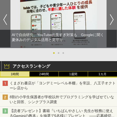
AIで自由研究、YouTubeの見すぎ対策も Googleに聞く
夏休みのデジタル活用と見守り
●
●
●
アクセスランキング
1時間
24時間
1週間
1カ月
くまざわ書店が「ヨンデミーレベル本棚」を常設、八王子オクト
ーレ店から
8割の小学生保護者が学校以外でプログラミングを学ばせていな
いと回答、シンクプラス調査
【読者プレゼント】書籍『いちばんやさしい 先生が校務に使え
るGeminiの教本』を抽選で5名様にプレゼント ――応募締切は