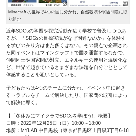
Minecraft の世界で4つの国に分かれ、自然破壊や貧困問題に取
り組む
近年SDGsの学習や探究活動が広く学校で普及しつつあ
るが、「SDGsの目標実現がなぜ困難なのか」を体験す
る学びの在り方はまだ多くはない。その観点で企画され
た同イベントはマインクラフトで国を運営するなかで、
仲間同士や国家間の対立、エネルギーの使用と温暖化な
ど、世界で起きているさまざまな課題を自分ごととして
体感することを狙いとしている。
子どもたちは4つのチームに分かれ、イベント中に起き
るトラブルをチームで解決したり、国家間の取引によっ
て解決に導く。
【「冬休みにマイクラでSDGsを学ぼう!」概要】
日時：2022年12月25日（日）10:00～18:00
場所：MYLAB 中目黒校（東京都目黒区上目黒3丁目6-18