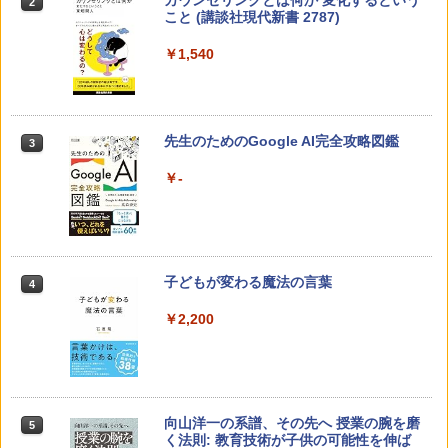
カウンセリングとは何か 変化するという
2
こと (講談社現代新書 2787)
￥1,540
先生のためのGoogle AI完全攻略図鑑
3
￥-
子どもが変わる魔法の言葉
4
￥2,200
向山洋一の系譜、その先へ 授業の腕を磨
5
く法則: 教育技術が子供の可能性を伸ば